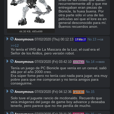
recurrentemente allí y que me 
entregaban eran piezas de 
Bionicle, la huea buena. Por 
otra parte sólo ví una de las 
películas así que el lore es en 
general desconocido para mí. 
Buenos recuerdos anon.
44.30 KB
,
485x499
Anonymous
07/02/2020 (Thu) 00:12:13
No.
13
1f0bc7
>>16
>>12
Yo tenía el VHS de La Mascara de la Luz, el cual era el 
Señor de los Anillos, pero versión robot.
Anonymous
07/03/2020 (Fri) 03:42:10
No.
14
b06c9f
>>3603
Tenía un juego de PC Bionicle que venía en un cereal, salió 
allá por el año 2000 creo.

Era súper fome pero no tenía casi nada para jugar, era muy 
pobre para que me compraran y no tenía amigos para 
conseguirme.
Anonymous
07/03/2020 (Fri) 04:12:36
No.
15
d9773b
Solo tuve el juguete rancio de mcdonalds. Recuerdo que 
veía imágenes del juego de game boy advance y deseaba 
tenerlo, pero parece que no me perdía de mucho.