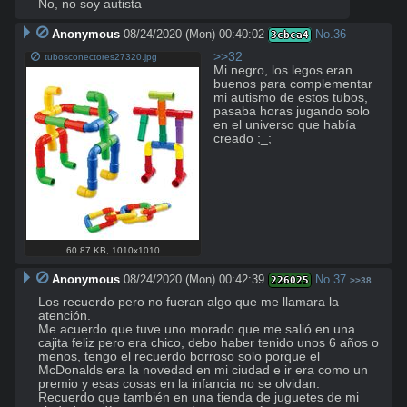
No, no soy autista
Anonymous
08/24/2020 (Mon) 00:40:02
No.
36
3cbca4
>>32
tubosconectores27320.jpg
Mi negro, los legos eran 
buenos para complementar 
mi autismo de estos tubos, 
pasaba horas jugando solo 
en el universo que había 
creado ;_;
60.87 KB
,
1010x1010
Anonymous
08/24/2020 (Mon) 00:42:39
No.
37
226025
>>38
Los recuerdo pero no fueran algo que me llamara la 
atención. 

Me acuerdo que tuve uno morado que me salió en una 
cajita feliz pero era chico, debo haber tenido unos 6 años o 
menos, tengo el recuerdo borroso solo porque el 
McDonalds era la novedad en mi ciudad e ir era como un 
premio y esas cosas en la infancia no se olvidan.

Recuerdo que también en una tienda de juguetes de mi 