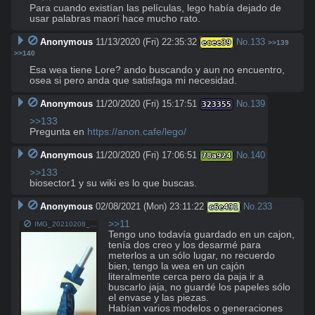
Para cuando existían las películas, lego había dejado de 
usar palabras maorí hace mucho rato.
Anonymous
11/13/2020 (Fri) 22:35:32
No.
133
ecee39
>>139
>>140
Esa wea tiene Lore? ando buscando y aun no encuentro, 
osea si pero anda que satisfaga mi necesidad.
Anonymous
11/20/2020 (Fri) 15:17:51
No.
139
323355
>>133
Pregunta en 
https://anon.cafe/lego/
Anonymous
11/20/2020 (Fri) 17:06:51
No.
140
78a924
>>133
biosector1 y su wiki es lo que buscas.
Anonymous
02/08/2021 (Mon) 23:11:22
No.
233
c6e491
>>11
IMG_20210208_200254667.jpg
Tengo uno todavía guardado en un cajon, 
tenía dos creo y los desarmé para 
meterlos a un sólo lugar, no recuerdo 
bien, tengo la wea en un cajón 
literalmente cerca pero da paja ir a 
buscarlo jaja, no guardé los papeles sólo 
el envase y las piezas.

Habían varios modelos o generaciones 