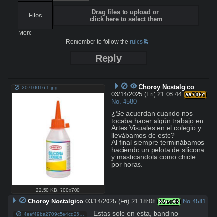
Drag files to upload or
Files
click here to select them
More
Remember to follow the
rules
Reply
Choroy Nostalgico
20710016-1.jpg
03/14/2025 (Fri) 21:08:44
aa780c
No.
4580
¿Se acuerdan cuando nos 
tocaba hacer algún trabajo en 
Artes Visuales en el colegio y 
llevábamos de esto?

Al final siempre terminábamos 
haciendo un pelota de silicona 
y masticándola como chicle 
por horas.
22.50 KB
,
700x700
Choroy Nostalgico
03/14/2025 (Fri) 21:18:08
No.
4581
82ec83
Estas solo en esta, bandino
4eef49ba2709c5e4cd26661c89aa2ead.jpg