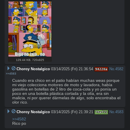
129.44 KB
,
720x925
Choroy Nostalgico
03/14/2025 (Fri) 21:36:54
No.
4582
94220a
>>4583
Cuando era chico en el patio habían muchas weas porque 
mi viejo colecciona motores de moto y lavadora, había 
gasolina en botellas de 2 litro de coca-cola y yo ponía un 
poco en una botella plástica cortada y la olía, era sin 
malicia, ni por querer dármelas de algo, solo encontraba el 
olor rico.
Choroy Nostalgico
03/14/2025 (Fri) 21:39:21
No.
4583
79af55
>>4582
Rico po