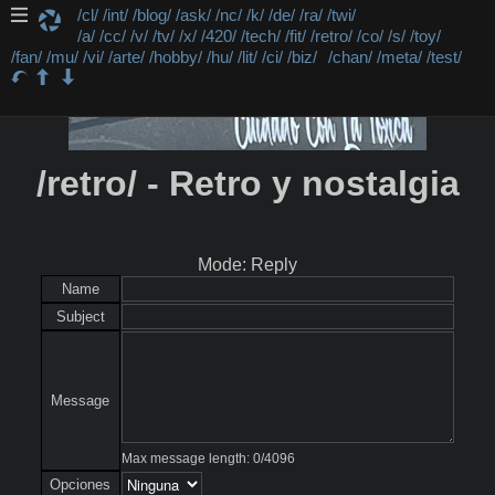
/cl/
/int/
/blog/
/ask/
/nc/
/k/
/de/
/ra/
/twi/
/a/
/cc/
/v/
/tv/
/x/
/420/
/tech/
/fit/
/retro/
/co/
/s/
/toy/
/fan/
/mu/
/vi/
/arte/
/hobby/
/hu/
/lit/
/ci/
/biz/
/chan/
/meta/
/test/
/retro/ - Retro y nostalgia
Mode: Reply
Name
Subject
Message
Max message length:
0
/
4096
Opciones