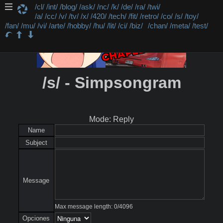
/cl/
/int/
/blog/
/ask/
/nc/
/k/
/de/
/ra/
/twi/
/a/
/cc/
/v/
/tv/
/x/
/420/
/tech/
/fit/
/retro/
/co/
/s/
/toy/
/fan/
/mu/
/vi/
/arte/
/hobby/
/hu/
/lit/
/ci/
/biz/
/chan/
/meta/
/test/
/s/ - Simpsongram
Mode: Reply
Name
Subject
Message
Max message length:
0
/
4096
Opciones