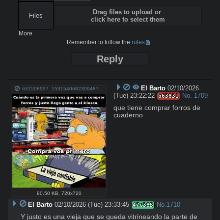
Drag files to upload or
Files
click here to select them
More
Remember to follow the
rules
Reply
El Barto
02/10/2026
631508997_1531540682309487_9103320664729228871_n.jpg
(Tue) 23:22:22
No.
1709
b63831
que tiene comprar forros de 
cuaderno
90.50 KB
,
720x720
El Barto
02/10/2026 (Tue) 23:33:45
No.
1710
47c385
Y justo es una vieja que se queda vitrineando la parte de 