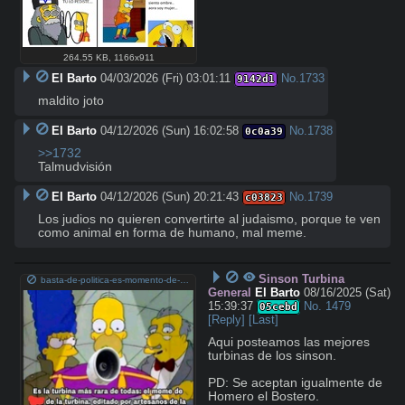
264.55 KB
,
1166x911
El Barto
04/03/2026 (Fri) 03:01:11
No.
1733
9142d1
maldito joto
El Barto
04/12/2026 (Sun) 16:02:58
No.
1738
0c0a39
>>1732
Talmudvisión
El Barto
04/12/2026 (Sun) 20:21:43
No.
1739
c03823
Los judios no quieren convertirte al judaismo, porque te ven 
como animal en forma de humano, mal meme.
Sinson Turbina
basta-de-politica-es-momento-de-un-recopilado-de-memes-v0-ysuqrorhfx7c1.png
General
El Barto
08/16/2025 (Sat)
15:39:37
No.
1479
05cebd
[Reply]
[Last]
Aqui posteamos las mejores 
turbinas de los sinson.

PD: Se aceptan igualmente de 
Homero el Bostero.