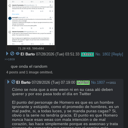
71.28 KB
,
596x684
El Barto
07/28/2026 (Tue) 03:51:33
No.
1802
[Reply]
14dbb2
>>1809
que onda el random
4 posts and 1 image omitted.
El Barto
07/28/2026 (Tue) 07:19:00
No.
1807
8df686
>>1811
Cómo se nota que a este weon ni en su casa aló deben 
querer y por eso pasa todo el día en Twitter

El punto del personaje de Homero es que es un hombre 
ignorante y estúpido, como el promedio de hombres, es un 
mal padre, si, a todas luces, y se manda puras cagas? Si, 
obvio o la serie no tendría gracia. El punto es que Homero 
nunca hace esas weas con mala intención o de mal 
corazón, las hace simplemente porque es aweonao y trata 