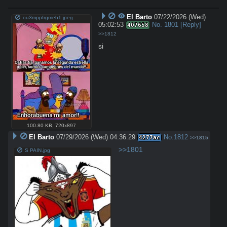
El Barto
07/22/2026 (Wed)
ou3mppfrgmeh1.jpeg
05:02:53
No.
1801
[Reply]
407658
>>1812
si
100.80 KB
,
720x897
El Barto
07/29/2026 (Wed) 04:36:29
No.
1812
4277ac
>>1815
>>1801
S PAIN.jpg