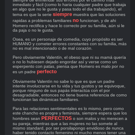
siempre de enmendar sus errores por el camino más 
inmediato y fácil (como lo haria cualquier padre que trabaja 
en algo que no le gusta y pasa todo el dia trabajando), el 
siempre
tema es que la serie 
 muestra que las soluciones 
no
rapidas a problemas familiares 
 funcionan, y de ahi 
Homero rectifica y hace lo correcto por su familia, aún si le 
da paja o no le gusta.

Osea, es un personaje de comedia, cuyo propósito es ser 
HUMANO y cometer errores constantes con su familia, más 
no es mal intencionado o de mal corazón.

Pero obviamente Valentín, el obeso que ni su mamá quería 
o no lo hubiesen dejado engordar así y verse como un 
esperpento con patas, piensa que Homero es malo por no 
perfecto
es un padre 
Obviamente Valentín no sabe lo que es que un padre 
intente involucrarse en tu vida y tus gustos y se equivoque, 
porque ninguno de sus papás interactúa con el por 
desagradable, entonces no tiene buena referencia de como 
funcionan las dinámicas familiares.

Para las relaciones sentimentales es lo mismo, pero como 
este chancho es progre y feminista, siempre espera que los 
PERFECTOS
hombres sean 
 o son malos y no merecen a 
su pareja, mientras que a las mujeres no las somete al 
mismo standard, por ser porsilapongo envidioso de nunca 
haber tenido contacto femenino ni mucho menos tener una 