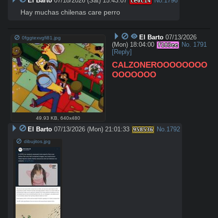
El Barto
07/18/2026 (Sat) 15:43:07
No.
1796
ce0c14
Hay muchas chilenas care perro
El Barto
07/13/2026
0fggtexvgfi81.jpg
(Mon) 18:04:00
No.
1791
f183ee
[Reply]
CALZONEROOOOOOOO
OOOOOOO
49.93 KB
,
640x480
El Barto
07/13/2026 (Mon) 21:01:33
No.
1792
958536
dibujitos.jpg