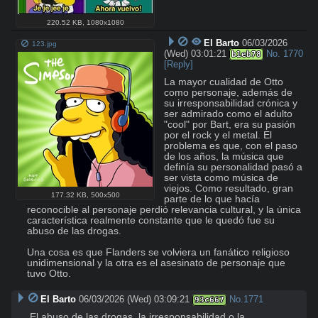
220.52 KB
,
1080x1080
El Barto
06/03/2026
123.jpg
(Wed) 03:01:21
No.
1770
b1eb78
[Reply]
La mayor cualidad de Otto 
como personaje, además de 
su irresponsabilidad crónica y 
ser admirado como el adulto 
"cool" por Bart, era su pasión 
por el rock y el metal. El 
problema es que, con el paso 
de los años, la música que 
definía su personalidad pasó a 
ser vista como música de 
viejos. Como resultado, gran 
177.32 KB
,
500x500
parte de lo que hacía 
reconocible al personaje perdió relevancia cultural, y la única 
característica realmente constante que le quedó fue su 
abuso de las drogas.

Una cosa es que Flanders se volviera un fanático religioso 
unidimensional y la otra es el asesinato de personaje que 
tuvo Otto.
El Barto
06/03/2026 (Wed) 03:09:21
No.
1771
93c667
El abuso de las drogas, la irresponsabilidad o la 