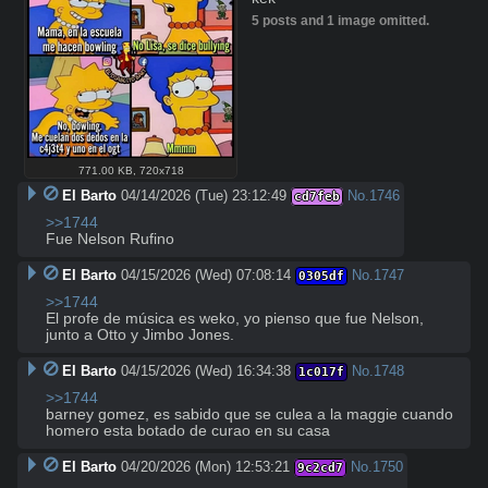
5 posts and 1 image omitted.
771.00 KB
,
720x718
El Barto
04/14/2026 (Tue) 23:12:49
No.
1746
cd7feb
>>1744
Fue Nelson Rufino
El Barto
04/15/2026 (Wed) 07:08:14
No.
1747
0305df
>>1744
El profe de música es weko, yo pienso que fue Nelson, 
junto a Otto y Jimbo Jones.
El Barto
04/15/2026 (Wed) 16:34:38
No.
1748
1c017f
>>1744
barney gomez, es sabido que se culea a la maggie cuando 
homero esta botado de curao en su casa
El Barto
04/20/2026 (Mon) 12:53:21
No.
1750
9c2cd7