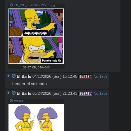
FB_IMG_1770592622761.jpg
39.97 KB
,
640x640
El Barto
04/12/2026 (Sun) 15:12:45
No.
1737
5b2f34
bender el volteado
El Barto
05/24/2026 (Sun) 21:23:43
No.
1767
8d37fe
wtf.jpg