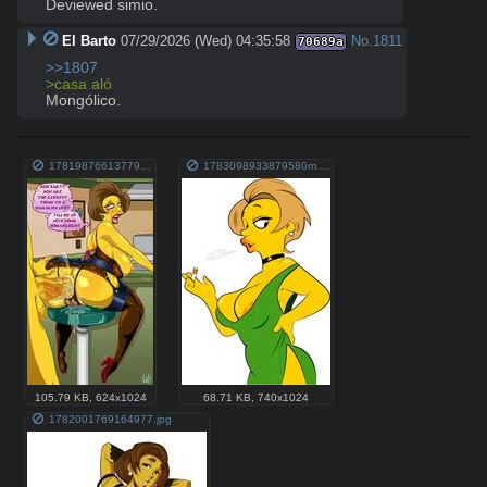
Deviewed simio.
El Barto
07/29/2026 (Wed) 04:35:58
No.
1811
70689a
>>1807
>casa aló
Mongólico.
1781987661377952m.jpg
1783098933879580m.jpg
105.79 KB
,
624x1024
68.71 KB
,
740x1024
1782001769164977.jpg