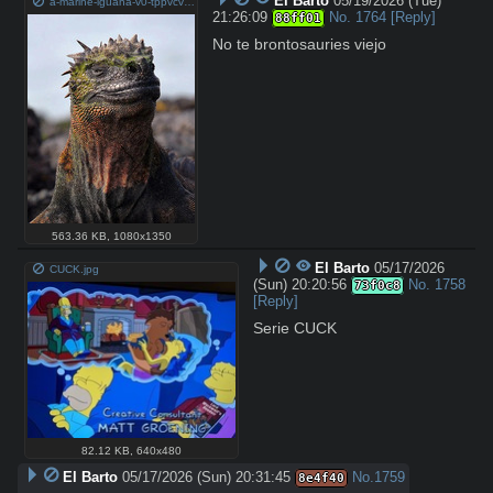
El Barto
05/19/2026 (Tue)
a-marine-iguana-v0-tppvcv26uw1h1.jpg
21:26:09
No.
1764
[Reply]
88ff01
No te brontosauries viejo
563.36 KB
,
1080x1350
El Barto
05/17/2026
CUCK.jpg
(Sun) 20:20:56
No.
1758
73f0c8
[Reply]
Serie CUCK
82.12 KB
,
640x480
El Barto
05/17/2026 (Sun) 20:31:45
No.
1759
8e4f40