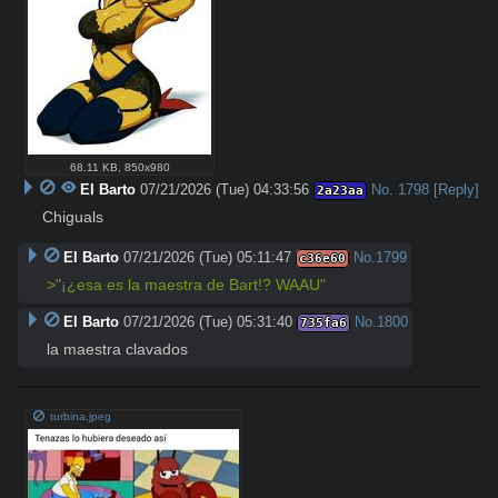
68.11 KB
,
850x980
El Barto
07/21/2026 (Tue) 04:33:56
No.
1798
[Reply]
2a23aa
Chiguals
El Barto
07/21/2026 (Tue) 05:11:47
No.
1799
c36e60
>"¡¿esa es la maestra de Bart!? WAAU"
El Barto
07/21/2026 (Tue) 05:31:40
No.
1800
735fa6
la maestra clavados
turbina.jpeg