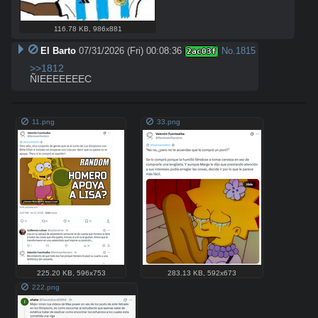
116.78 KB
,
986x881
El Barto
07/31/2026 (Fri) 00:08:36
No.
1815
2ac03f
>>1812
ÑIEEEEEEEC
11.png
33.png
225.20 KB
,
596x753
283.13 KB
,
592x673
222.png