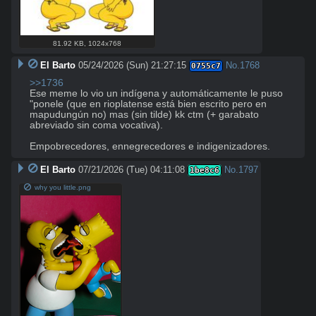
81.92 KB
,
1024x768
El Barto
05/24/2026 (Sun) 21:27:15
No.
1768
0755c7
>>1736
Ese meme lo vio un indígena y automáticamente le puso 
"ponele (que en rioplatense está bien escrito pero en 
mapudungún no) mas (sin tilde) kk ctm (+ garabato 
abreviado sin coma vocativa).

Empobrecedores, ennegrecedores e indigenizadores.
El Barto
07/21/2026 (Tue) 04:11:08
No.
1797
1be8c6
why you little.png