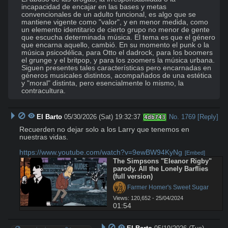
incapacidad de encajar en las bases y metas 
convencionales de un adulto funcional, es algo que se 
mantiene vigente como "valor", y en menor medida, como 
un elemento identitario de cierto grupo no menor de gente 
que escucha determinada música. El tema es que el género 
que encarna aquello, cambió. En su momento el punk o la 
música psicodélica, para Otto el dadrock, para los boomers 
el grunge y el britpop, y para los zoomers la música urbana. 
Siguen presentes tales características pero encarnadas en 
géneros musicales distintos, acompañados de una estética 
y "moral" distinta, pero esencialmente lo mismo, la 
contracultura.
El Barto
05/30/2026 (Sat) 19:32:37
No.
1769
[Reply]
4db743
Recuerden no dejar solo a los Larry que tenemos en 
nuestras vidas. 

https://www.youtube.com/watch?v=9ewBW94KyNg
[Embed]
The Simpsons "Eleanor Rigby" 
parody. All the Lonely Barflies 
(full version)
 Farmer Homer's Sweet Sugar
Views: 120,652 - 25/04/2024
01:54