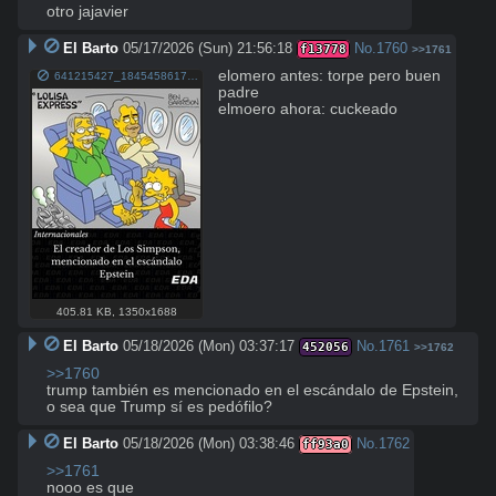
otro jajavier
El Barto
05/17/2026 (Sun) 21:56:18
No.
1760
f13778
>>1761
elomero antes: torpe pero buen 
641215427_18454586176096092_1062438129030005431_n.jpg
padre

elmoero ahora: cuckeado
405.81 KB
,
1350x1688
El Barto
05/18/2026 (Mon) 03:37:17
No.
1761
452056
>>1762
>>1760
trump también es mencionado en el escándalo de Epstein, 
o sea que Trump sí es pedófilo?
El Barto
05/18/2026 (Mon) 03:38:46
No.
1762
ff93a0
>>1761
nooo es que
