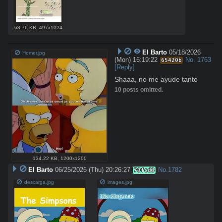
68.76 KB
,
497x1024
El Barto
05/18/2026
Homer.jpg
(Mon) 16:19:22
No.
1763
65420b
[Reply]
Shaaa, no me ayude tanto
10 posts omitted.
134.22 KB
,
1200x1200
El Barto
06/25/2026 (Thu) 20:26:27
No.
1782
79fcd3
descarga.jpg
images.jpg