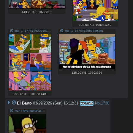
143.28 KB
,
1079x835
198.64 KB
,
1080x1350
img_1_1774736207161.jpg
img_1_1774472667589.jpg
128.09 KB
,
1070x666
291.46 KB
,
1080x1440
El Barto
03/29/2026 (Sun) 16:12:31
No.
1730
79c4e6
man-i-love-fuertotas-v0-n01ngv4bgxrg1.jpeg