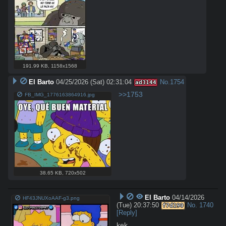
191.99 KB
,
1158x1568
El Barto
04/25/2026 (Sat) 02:31:04
No.
1754
ad3144
>>1753
FB_IMG_1776163864916.jpg
38.65 KB
,
720x502
El Barto
04/14/2026
HF43JNUXoAAF-g3.png
(Tue) 20:37:50
No.
1740
f7d190
[Reply]
kek