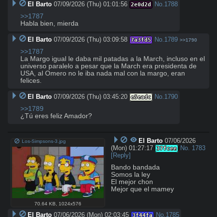
El Barto
07/09/2026 (Thu) 01:01:56
No.
1788
2e0d2d
>>1787
Habla bien, mierda
El Barto
07/09/2026 (Thu) 03:09:58
No.
1789
7a3fd5
>>1790
>>1787
La Margo igual le daba mil patadas a la March, incluso en el 
universo paralelo a pesar que la March era presidenta de 
USA, al Omero no le iba nada mal con la margo, eran 
felices.
El Barto
07/09/2026 (Thu) 03:45:20
No.
1790
e5eadc
>>1789
¿Tú eres feliz Amador?
El Barto
07/06/2026
Los-Simpsons-3.jpg
(Mon) 01:27:17
No.
1783
37fcee
[Reply]
Bando bandada

Somos la ley

El mejor chon 

Mejor que el mamey
70.64 KB
,
1024x576
El Barto
07/06/2026 (Mon) 02:03:45
No.
1785
3f44fa