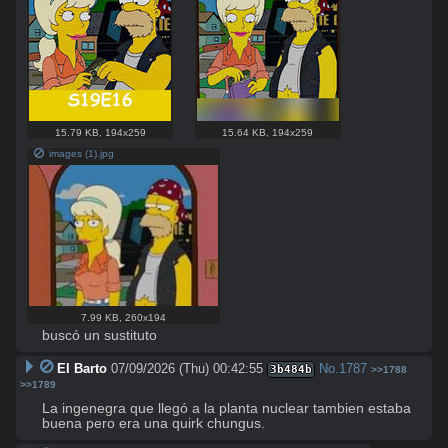
15.79 KB
,
194x259
15.64 KB
,
194x259
images (1).jpg
7.99 KB
,
260x194
buscó un sustituto
El Barto
07/09/2026 (Thu) 00:42:55
No.
1787
3b484b
>>1788
>>1789
La ingenegra que llegó a la planta nuclear tambien estaba 
buena pero era una quirk chungus.