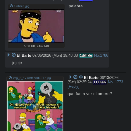
palabra
Untitled.jpg
5.50 KB
,
246x148
El Barto
07/06/2026 (Mon) 19:48:38
No.
1786
1d6f6e
jejeje
El Barto
06/13/2026
img_3_1778965803017.jpg
(Sat) 02:35:24
No.
1773
1f1b4b
[Reply]
que fue a ver el omero?