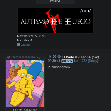
Post
Max file size:
5.00 MB
Max files:
4
Catalog
El Barto
06/06/2026 (Sat)
1780706262656270.png
00:39:41
No.
1772
[Reply]
90b2ce
lo sinsongram
1.85 MB
,
1024x1280