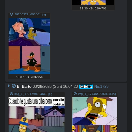
33.30 KB
,
526x701
20260322_000501.jpg
50.87 KB
,
703x956
El Barto
03/29/2026 (Sun) 16:04:20
No.
1729
04b6fa
img_1_1774798084648.jpg
img_1_1774659903488.jpg