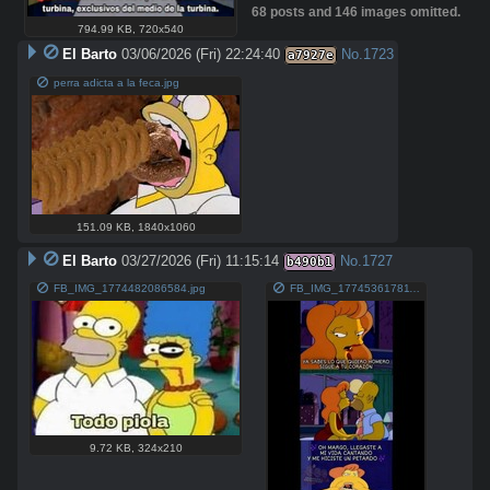
68 posts and 146 images omitted.
794.99 KB
,
720x540
El Barto
03/06/2026 (Fri) 22:24:40
No.
1723
a7927e
perra adicta a la feca.jpg
151.09 KB
,
1840x1060
El Barto
03/27/2026 (Fri) 11:15:14
No.
1727
b490b1
FB_IMG_1774482086584.jpg
FB_IMG_1774536178115.jpg
9.72 KB
,
324x210