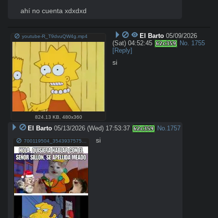
ahí no cuenta xdxdxd
El Barto
05/09/2026
youtube-R_T9dvuQW4g.mp4
(Sat) 04:52:45
No.
1755
62c359
[Reply]
si
824.13 KB
,
480x360
El Barto
05/13/2026 (Wed) 17:53:37
No.
1757
62c359
si
700119504_35439375752372896_1525766103390897493_n.jpg