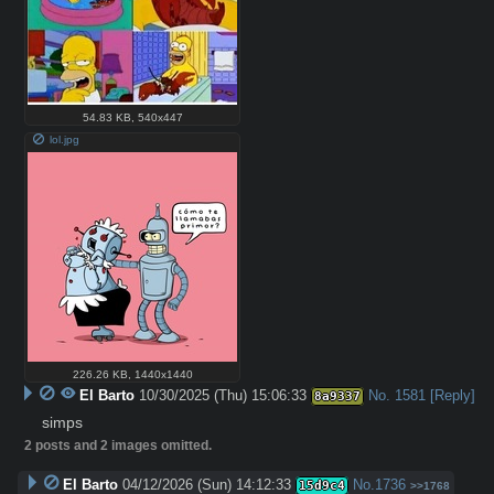
54.83 KB
,
540x447
lol.jpg
226.26 KB
,
1440x1440
El Barto
10/30/2025 (Thu) 15:06:33
No.
1581
[Reply]
8a9337
simps
2 posts and 2 images omitted.
El Barto
04/12/2026 (Sun) 14:12:33
No.
1736
15d9c4
>>1768