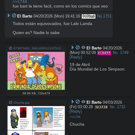
>>1744
fue bart la tiene facil, como en los comics que veo
El Barto
04/20/2026 (Mon) 19:41:16
No.
1751
f4f6e8
Todos están equivocados, fue Lalo Landa

Quien es? Nadie lo sabe
El Barto
04/20/2026
673873491_34914020121575131_1589967084993158172_n.jpg
(Mon) 00:52:09
No.
1749
ec0d9f
[Reply]
19 de Abril

Día Mundial de Los Simpson.
68.90 KB
,
720x479
El Barto
04/03/2026
Chucha.jpg
(Fri) 03:00:28
No.
1732
3e3730
[Reply]
>>1738
Chucha