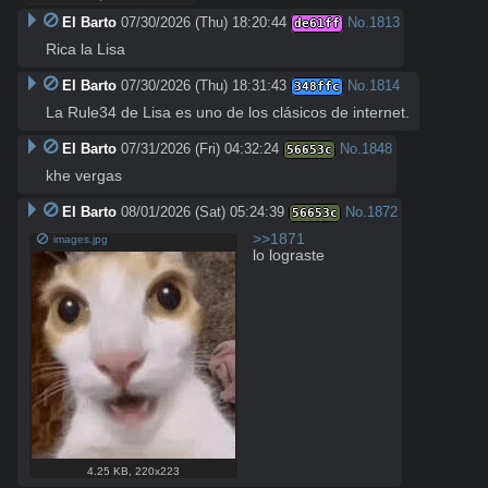
El Barto
07/30/2026 (Thu) 18:20:44
No.
1813
de61ff
Rica la Lisa
El Barto
07/30/2026 (Thu) 18:31:43
No.
1814
348ffc
La Rule34 de Lisa es uno de los clásicos de internet.
El Barto
07/31/2026 (Fri) 04:32:24
No.
1848
56653c
khe vergas
El Barto
08/01/2026 (Sat) 05:24:39
No.
1872
56653c
>>1871
images.jpg
lo lograste
4.25 KB
,
220x223