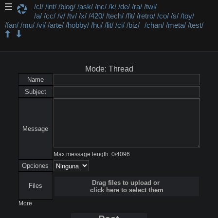
/cl/
/int/
/blog/
/ask/
/nc/
/k/
/de/
/ra/
/twi/
/a/
/cc/
/v/
/tv/
/x/
/420/
/tech/
/fit/
/retro/
/co/
/s/
/toy/
/fan/
/mu/
/vi/
/arte/
/hobby/
/hu/
/lit/
/ci/
/biz/
/chan/
/meta/
/test/
/s/ - Simpsongram
Mode: Thread
Name
Subject
Message
Max message length:
0
/
4096
Opciones
Drag files to upload or
Files
click here to select them
More