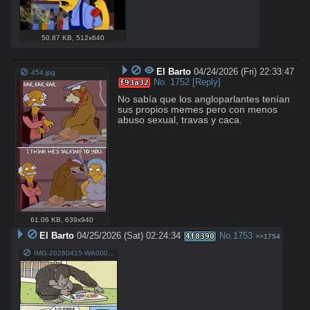
50.87 KB
,
512x640
El Barto
04/24/2026 (Fri) 22:33:47
454.jpg
No.
1752
[Reply]
f93a32
No sabía que los angloparlantes tenían 
sus propios memes pero con menos 
abuso sexual, travas y caca.
61.06 KB
,
639x940
El Barto
04/25/2026 (Sat) 02:24:34
No.
1753
4f8390
>>1754
IMG-20260415-WA0006.jpg