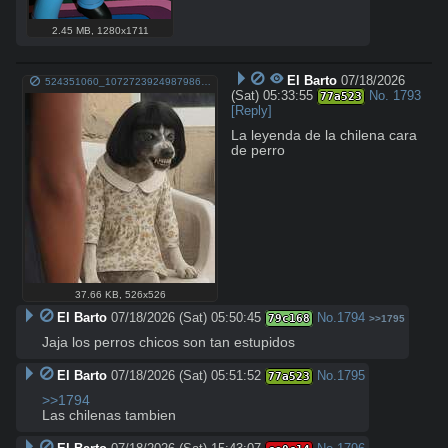
2.45 MB
,
1280x1711
El Barto
07/18/2026
524351060_1072723924987986_7652120106758397580_n.jpg
(Sat) 05:33:55
No.
1793
77a523
[Reply]
La leyenda de la chilena cara 
de perro
37.66 KB
,
526x526
El Barto
07/18/2026 (Sat) 05:50:45
No.
1794
79c168
>>1795
Jaja los perros chicos son tan estupidos
El Barto
07/18/2026 (Sat) 05:51:52
No.
1795
77a523
>>1794
Las chilenas tambien