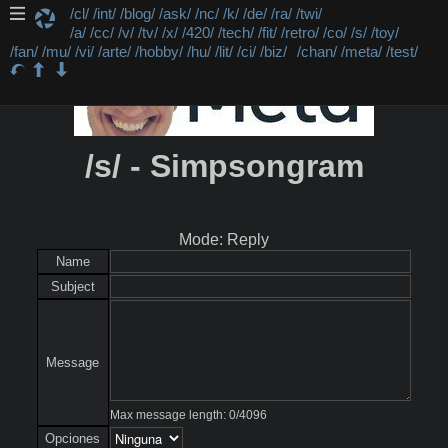
/cl/
/int/
/blog/
/ask/
/nc/
/k/
/de/
/ra/
/twi/
/a/
/cc/
/v/
/tv/
/x/
/420/
/tech/
/fit/
/retro/
/co/
/s/
/toy/
/fan/
/mu/
/vi/
/arte/
/hobby/
/hu/
/lit/
/ci/
/biz/
/chan/
/meta/
/test/
/s/ - Simpsongram
Mode: Reply
Name
Subject
Message
Max message length:
0
/
4096
Opciones