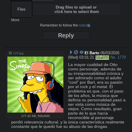
Drag files to upload or
Files
click here to select them
More
Remember to follow the
rules
Reply
El Barto
06/03/2026
123.jpg
(Wed) 03:01:21
No.
1770
b1eb78
La mayor cualidad de Otto 
como personaje, además de 
su irresponsabilidad crónica y 
ser admirado como el adulto 
"cool" por Bart, era su pasión 
por el rock y el metal. El 
problema es que, con el paso 
de los años, la música que 
definía su personalidad pasó a 
ser vista como música de 
viejos. Como resultado, gran 
parte de lo que hacía 
177.32 KB
,
500x500
reconocible al personaje 
perdió relevancia cultural, y la única característica realmente 
constante que le quedó fue su abuso de las drogas.
