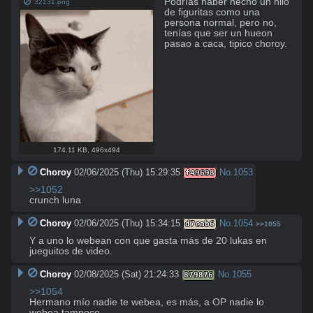
Podrías haber hecho un hilo 
32131.png
de figuritas como una 
persona normal, pero no, 
tenías que ser un hueon 
pasao a caca, tipico choroy.
174.11 KB
,
496x494
Choroy
02/06/2025 (Thu) 15:29:35
No.
1053
f49698
>>1052
crunch luna
Choroy
02/06/2025 (Thu) 15:34:15
No.
1054
d7cab6
>>1055
Y a uno lo webean con que gasta más de 20 lukas en 
jueguitos de video.
Choroy
02/08/2025 (Sat) 21:24:33
No.
1055
879876
>>1054
Hermano mío nadie te webea, es más, a OP nadie lo 
webea tampoco.
