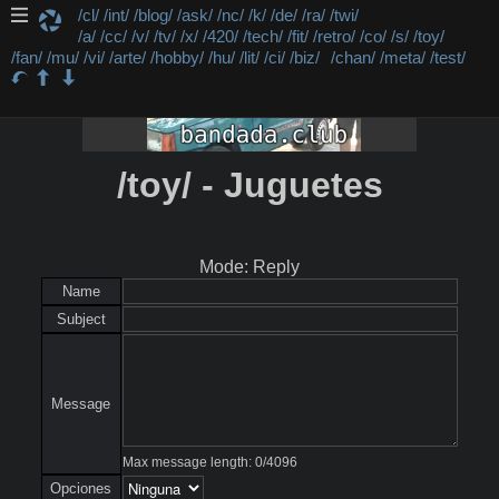
/cl/
/int/
/blog/
/ask/
/nc/
/k/
/de/
/ra/
/twi/
/a/
/cc/
/v/
/tv/
/x/
/420/
/tech/
/fit/
/retro/
/co/
/s/
/toy/
/fan/
/mu/
/vi/
/arte/
/hobby/
/hu/
/lit/
/ci/
/biz/
/chan/
/meta/
/test/
/toy/ - Juguetes
Mode: Reply
Name
Subject
Message
Max message length:
0
/
4096
Opciones