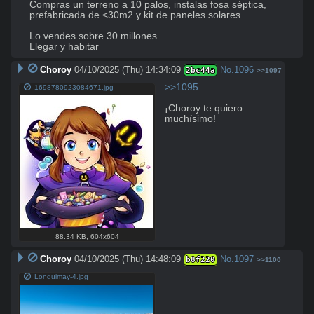
Compras un terreno a 10 palos, instalas fosa séptica, 
prefabricada de <30m2 y kit de paneles solares

Lo vendes sobre 30 millones

Llegar y habitar
Choroy
04/10/2025 (Thu) 14:34:09
No.
1096
2bc44a
>>1097
>>1095
1698780923084671.jpg
¡Choroy te quiero 
muchísimo!
88.34 KB
,
604x604
Choroy
04/10/2025 (Thu) 14:48:09
No.
1097
b8f220
>>1100
Lonquimay-4.jpg