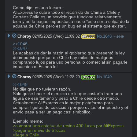
Como dije, es una locura. 

AliExpress te cubre todo el recorrido de China a Chile y 
Correos Chile es un servicio que funciona relativamente 
bien y no le pagas impuestos a nadie *esto sería culpa de la 
aduana de Chile pero es un bug en el sistema que existe*.
Choroy
02/05/2025 (Wed) 11:09:32
No.
1048
d8c652
>>1049
>>1046
>>1047
Le acabas de dar la razón al gobierno que presentó la ley 
de impuesto porque en Chile hay miles de malignos 
comprando lujos para uso personal o comercial sin pagarle 
impuestos al Estado lel
Choroy
02/05/2025 (Wed) 11:28:29
No.
1049
7bd542
>>1048
No dije que no tuvieran razón.

Solo quise hacer el ejercicio de lo que costaría traer una 
figura de ese tamaño y peso a Chile desde otro medio.

Actualmente AliExpress es la mejor plataforma para 
comprar figuras de colección porque evitas el impuesto y el 
envío pasa a ser un pago casi simbólico.

>comprar una estatua de resina 400 lucas por AliExpress
>pagar un envió de 5 lucas
>llega a Chile