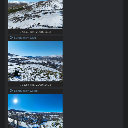
753.49 KB
,
2000x1498
Lonquimay-1.jpg
781.64 KB
,
2000x1498
Lonquimay-12.jpg