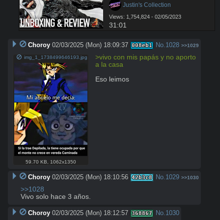
 Justin's Collection
Views: 1,754,824 - 02/05/2023
31:01
Choroy
02/03/2025 (Mon) 18:09:37
No.
1028
008eb1
>>1029
>vivo con mis papás y no aporto 
img_1_1738499646193.jpg
a la casa
Eso leimos
59.70 KB
,
1062x1350
Choroy
02/03/2025 (Mon) 18:10:56
No.
1029
42b3c8
>>1030
>>1028
Vivo solo hace 3 años.
Choroy
02/03/2025 (Mon) 18:12:57
No.
1030
368867