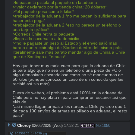
>le pasan la pistola al paquete en la aduana
>*valor declarado por la tienda china: 20 dólares*
>*el paquete pesa como 5 kilos*
>trabajador de la aduana 1 *no me pagan lo suficiente para 
hacer esta pega*
>trabajador de la aduana 2 *eso no parece un teléfono o 
una tarjeta gráfica*
>Correos Chile retira tu paquete
>llega a la sucursal o a tu domicilio
>*no le pagaste un peso al Estado y el envío salió más 
barato que recibir algo de Starken dentro del mismo país, 
literalmente sale más barato mandar algo de China a Chile 
que de Santiago a Temuco*
Hay que tener muy mala cuea para que la aduana de Chile 
te para algo que no sea un teléfono o una pieza de PC o 
algo demasiado escandaloso como no sé mancuernas de 
50 kilos (aunque conozco un caso de un conocido que las 
recibió así sin más). 

Fuera de webeo, el problema está 100% en la aduana de 
Chile pero no hay plata ni para comprar un escaner así que 
ekis de. 

*así mismo llegan armas a los narcos a Chile yo creo que 1 
de cada 100 envíos de armas es pillado en aduana, el resto 
pasa*
Choroy
02/05/2025 (Wed) 17:32:21
No.
1050
4f425a
20250205_142639.jpg