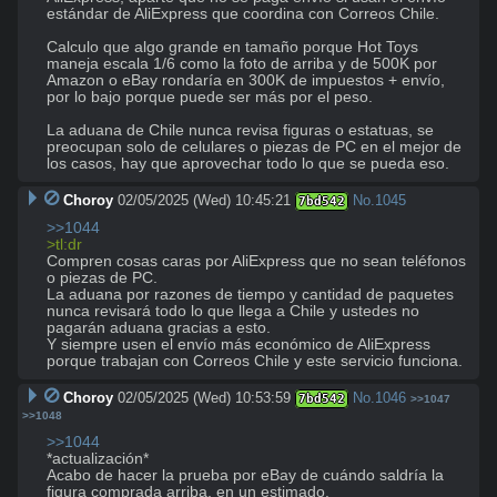
estándar de AliExpress que coordina con Correos Chile.

Calculo que algo grande en tamaño porque Hot Toys 
maneja escala 1/6 como la foto de arriba y de 500K por 
Amazon o eBay rondaría en 300K de impuestos + envío, 
por lo bajo porque puede ser más por el peso.

La aduana de Chile nunca revisa figuras o estatuas, se 
preocupan solo de celulares o piezas de PC en el mejor de 
los casos, hay que aprovechar todo lo que se pueda eso.
Choroy
02/05/2025 (Wed) 10:45:21
No.
1045
7bd542
>>1044
>tl:dr
Compren cosas caras por AliExpress que no sean teléfonos 
o piezas de PC.

La aduana por razones de tiempo y cantidad de paquetes 
nunca revisará todo lo que llega a Chile y ustedes no 
pagarán aduana gracias a esto. 

Y siempre usen el envío más económico de AliExpress 
porque trabajan con Correos Chile y este servicio funciona.
Choroy
02/05/2025 (Wed) 10:53:59
No.
1046
7bd542
>>1047
>>1048
>>1044
*actualización*

Acabo de hacer la prueba por eBay de cuándo saldría la 