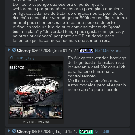
De hecho supongo que ese era el punto, que lo 
webiaramos por pobretón y gastar la poca plata que tiene 
en figuras, además de tratar de engañarnos larpeando de 
ricachón como si de verdad gastar 500k en una figura fuera 
normal para él entonces no lo estaría posteando esto.

Al final es todo un hilo de auto convencimiento de "gasté 
bien mi plata" y "de verdad tengo para gastar em figuras y 
no otras prioridades" por parte de OP en donde poco 
tenemos que hacer nosotros más que ser una roca.
Choroy
02/09/2025 (Sun) 01:47:27
No.
1056
606dc5
>>1089
En Aliexpress venden bootlegs 
996319_1.jpg
de Lego bastante piolas, este 
lo venden a casi 20k con el kit 
para hacerlo funcionar a 
control remoto. 

Me llama la atención armar 
estos modelos pero el espacio 
no me apaña para hacerlo.
71.71 KB
,
726x768
Choroy
04/10/2025 (Thu) 13:15:47
No.
1089
23e39f