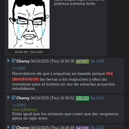
pobreza extrema lorito
66.80 KB
,
750x1000
Choroy
04/10/2025 (Thu) 16:50:36
No.
1100
7b9a4c
>>1097
les 
Recordatorio de que Lonquimay es basado porque 
devolvieron
 las tierras a los mapuches y ellos las 
monetizan para el turismo en vez de volverlas proyectos 
inmobiliarios.
Choroy
04/10/2025 (Thu) 16:59:52
No.
1101
5ad581
>>1092
>me [delirios]
Estás igual que los simiazos que creen que dar vergüenza 
ajena es rajar anos.
Choroy
04/10/2025 (Thu) 18:09:49
No.
1102
6a558e