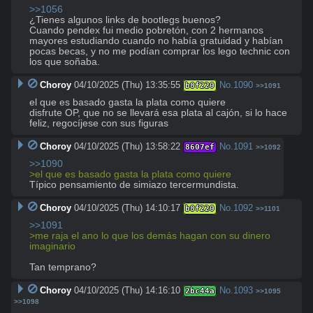
>>1056
¿Tienes algunos links de bootlegs buenos?

Cuando pendex fui medio pobretón, con 2 hermanos 
mayores estudiando cuando no había gratuidad y habían 
pocas becas, y no me podían comprar los lego technic con 
los que soñaba.
Choroy
04/10/2025 (Thu) 13:35:55
No.
1090
b8f220
>>1091
el que es basado gasta la plata como quiere

disfrute OP, que no se llevará esa plata al cajón, si lo hace 
feliz, regocíjese con sus figuras
Choroy
04/10/2025 (Thu) 13:58:22
No.
1091
8607ef
>>1092
>>1090
>el que es basado gasta la plata como quiere
Típico pensamiento de simiazo tercermundista.
Choroy
04/10/2025 (Thu) 14:10:17
No.
1092
b8f220
>>1101
>>1091
>me raja el ano lo que los demás hagan con su dinero 
imaginario
Tan temprano?
Choroy
04/10/2025 (Thu) 14:16:10
No.
1093
2bc44a
>>1095
>>1098