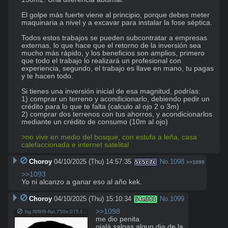
El golpe más fuerte viene al principio, porque debes meter 
maquinaria a nivel y a excavar para instalar la fose séptica.

Todos estos trabajos se pueden subcontratar a empresas 
externas, lo que hace que el retorno de la inversión sea 
mucho más rápido, y los beneficios son amplios, primero 
que todo el trabajo lo realizará un profesional con 
experiencia, segundo, el trabajo es llave en mano, tu pagas 
y te hacen todo.

Si tienes una inversión inicial de esa magnitud, podrías:

1) comprar un terreno y acondicionarlo, debiendo pedir un 
crédito para lo que te falta (calculo al ojo 2 o 3m)

2) comprar dos terrenos con tus ahorros, y acondicionarlos 
mediante un crédito de consumo (10m al ojo)

>no vivir en medio del bosque, con estufa a leña, casa 
calefaccionada e internet satelital
Choroy
04/10/2025 (Thu) 14:57:35
No.
1098
5c5c7c
>>1099
>>1093
Yo ni alcanzo a ganar eso al año kek.
Choroy
04/10/2025 (Thu) 15:10:34
No.
1099
54e381
>>1098
bg,f8f8f8-flat,750x,075,f-pad,750x1000,f8f8f8.jpg
me dio penita

ojalá salgas algun dia de la 