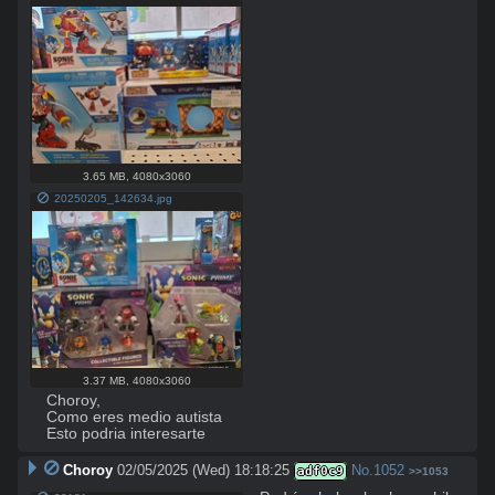
3.65 MB
,
4080x3060
20250205_142634.jpg
3.37 MB
,
4080x3060
Choroy,

Como eres medio autista

Esto podria interesarte
Choroy
02/05/2025 (Wed) 18:18:25
No.
1052
adf0c9
>>1053