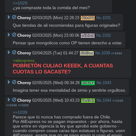
>>1029
¿ya compraste toda la comida del mes?
Choroy
02/03/2025 (Mon) 22:28:23
No.
1031
f3b872
Que tiendas de ali recomiendas para figuras originales?
Choroy
02/03/2025 (Mon) 23:00:06
No.
1032
c6b3c9
Pensar que mongolicos como OP tienen derecho a votar.
Choroy
02/04/2025 (Tue) 01:44:27
No.
1039
d6d5ac
>>1044
>aliexpress
POBRETÓN CULIAO KEEEK, A CUANTAS 
CUOTAS LO SACASTE?
Choroy
02/05/2025 (Wed) 09:34:28
No.
1043
05d24a
Imagina tener esa mentalidad de simio y sentirte orgulloso.
Choroy
02/05/2025 (Wed) 10:43:23
No.
1044
7bd542
>>1045
>>1046
>>1102
>>1039
Parece que tú nunca has comprado fuera de Chile. 

Por AliExpress no se pagan impuestos - por ahora, hasta 
que entre en vigencia la ley que aprobó este gobierno - 
cuando compren cosas caras tipo estatuas o figuras, usen 
AliExpress, aparte que no se paga envío si usan el envío 