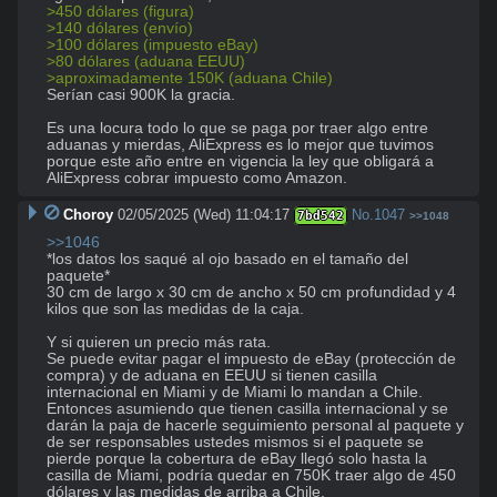
>450 dólares (figura) 
>140 dólares (envío)
>100 dólares (impuesto eBay)
>80 dólares (aduana EEUU)
>aproximadamente 150K (aduana Chile)
Serían casi 900K la gracia. 

Es una locura todo lo que se paga por traer algo entre 
aduanas y mierdas, AliExpress es lo mejor que tuvimos 
porque este año entre en vigencia la ley que obligará a 
AliExpress cobrar impuesto como Amazon.
Choroy
02/05/2025 (Wed) 11:04:17
No.
1047
7bd542
>>1048
>>1046
*los datos los saqué al ojo basado en el tamaño del 
paquete*

30 cm de largo x 30 cm de ancho x 50 cm profundidad y 4 
kilos que son las medidas de la caja. 

Y si quieren un precio más rata. 

Se puede evitar pagar el impuesto de eBay (protección de 
compra) y de aduana en EEUU si tienen casilla 
internacional en Miami y de Miami lo mandan a Chile. 

Entonces asumiendo que tienen casilla internacional y se 
darán la paja de hacerle seguimiento personal al paquete y 
de ser responsables ustedes mismos si el paquete se 
pierde porque la cobertura de eBay llegó solo hasta la 
casilla de Miami, podría quedar en 750K traer algo de 450 
dólares y las medidas de arriba a Chile.
