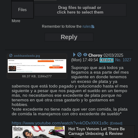
Drag files to upload or
Files
click here to select them
More
Remember to follow the
rules
Reply
Choroy
02/03/2025
asddsasdasda.jpg
(Mon) 17:49:54
No.
1027
42b3c8
Supongo que acá todos ya 
llegamos a esa parte del mes 
siguiente en donde tenemos 
66.37 KB
,
1184x277
un exceso de plata y ya 
sabemos que está todo pagado y solucionado hasta el mes 
siguiente y a pesar que nos paguen el sueldo en un tiempo 
más, no necesitamos ese excedente de plata porque no 
tenemos en qué otra cosa gastarlo y lo gastamos en 
hobbies.

*este excedente no tiene nada que ver con comida, la plata 
de comida la manejamos con otro excedente de sueldo* 

https://www.youtube.com/watch?v=kODvXKK1s9c
[Embed]
Hot Toys Venom Let There Be 
Carnage Unboxing & Review