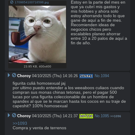
Estoy en la parte del mes en 
1709854100716598.jpg
que ya cubrí mis gastos y 
mis hobbies y ahora solo 
estoy ahorrando todo lo que 
gane de aquí a fin de mes. 
Recomienden ideas de 
negocios chicos pero 
escalables planeo ahorrar 
entre 10 a 20 palos de aquí a 
fin de año.
23.95 KB
,
400x400
Choroy
04/10/2025 (Thu) 14:16:26
No.
1094
2f64a3
figurita culiá homosexual jaj

por ultimo puedo entender a los weeaboos culiaos cuando 
compran sus monas chinas tetonas, pero el pagar 500 
lucas por una figurita coleccionable de un hombre de 
spandex al que se le marcan hasta los cocos en su traje de 
capeshit? 100% homosexual
Choroy
04/10/2025 (Thu) 14:21:37
No.
1095
b8f220
>>1096
>>1093
Compra y venta de terrenos
