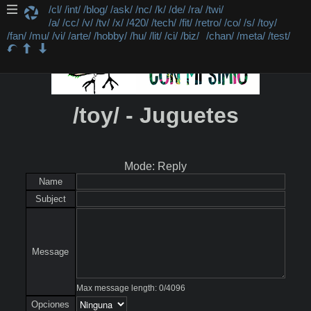
/cl/
/int/
/blog/
/ask/
/nc/
/k/
/de/
/ra/
/twi/
/a/
/cc/
/v/
/tv/
/x/
/420/
/tech/
/fit/
/retro/
/co/
/s/
/toy/
/fan/
/mu/
/vi/
/arte/
/hobby/
/hu/
/lit/
/ci/
/biz/
/chan/
/meta/
/test/
/toy/ - Juguetes
Mode: Reply
Name
Subject
Message
Max message length:
0
/
4096
Opciones