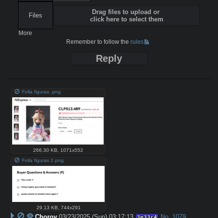
Drag files to upload or
Files
click here to select them
More
Remember to follow the
rules
Reply
Folla figuras .png
266.30 KB
,
1071x552
Folla figuras 2.png
29.13 KB
,
744x291
Choroy
03/23/2025 (Sun) 03:17:13
No.
1079
3e33c4