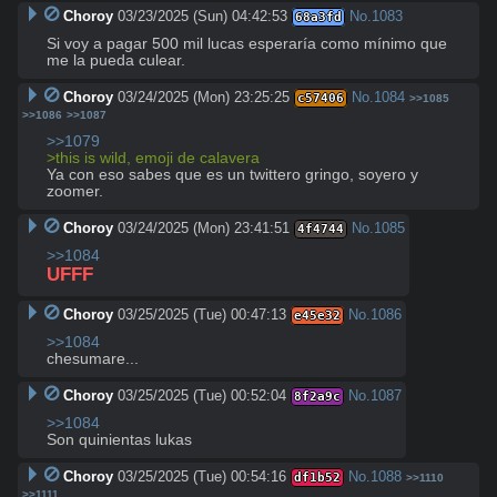
Choroy
03/23/2025 (Sun) 04:42:53
No.
1083
68a3fd
Si voy a pagar 500 mil lucas esperaría como mínimo que 
me la pueda culear.
Choroy
03/24/2025 (Mon) 23:25:25
No.
1084
c57406
>>1085
>>1086
>>1087
>>1079
>this is wild, emoji de calavera
Ya con eso sabes que es un twittero gringo, soyero y 
zoomer.
Choroy
03/24/2025 (Mon) 23:41:51
No.
1085
4f4744
>>1084
UFFF
Choroy
03/25/2025 (Tue) 00:47:13
No.
1086
e45e32
>>1084
chesumare...
Choroy
03/25/2025 (Tue) 00:52:04
No.
1087
8f2a9c
>>1084
Son quinientas lukas
Choroy
03/25/2025 (Tue) 00:54:16
No.
1088
df1b52
>>1110
>>1111