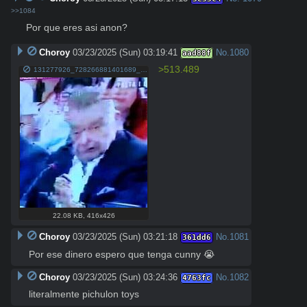
>>1084
Por que eres asi anon?
Choroy
03/23/2025 (Sun) 03:19:41
No.
1080
aad88f
>513.489
131277926_728266881401689_8186925017288562711_n.jpg
22.08 KB
,
416x426
Choroy
03/23/2025 (Sun) 03:21:18
No.
1081
361dd6
Por ese dinero espero que tenga cunny 😭
Choroy
03/23/2025 (Sun) 03:24:36
No.
1082
4763fc
literalmente pichulon toys