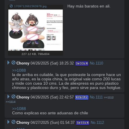
Hay más baratos en ali.
1709712681563978.jpg
227.12 KB
,
798x604
Choroy
04/26/2025 (Sat) 18:25:32
No.
1110
3e33c4
>>1088
la de arriba es culiable, la que posteaste la compre hace un 
año atras, es la copia china, la original vale como 200 lucas 
y mide con cuea 10 cms. La de aliexpress es puro plastico 
chinoso y plasticoso duro y feo, pero sirve para sus hotglue.
Choroy
04/26/2025 (Sat) 22:42:57
No.
1111
4763fc
>>1112
>>1114
>>1088
Como explicas eso ante aduanas de chile
Choroy
04/27/2025 (Sun) 01:54:37
No.
1112
3e33c4