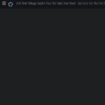
/cl/
/int/
/blog/
/ask/
/nc/
/k/
/de/
/ra/
/twi/
/a/
/cc/
/v/
/tv/
/x/