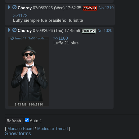
Choroy
07/08/2026 (Wed) 17:52:35
No.
1319
ba2511
>>1173
Luffy siempre fue brasileño, turistita
Choroy
07/09/2026 (Thu) 17:45:56
No.
1320
9caca5
>>1160
beeb47_3a064ed6cf2a4976ba012fa90e9fbc9b.png
Luffy 21 plus
1.43 MB
,
886x1330
Auto
1
[
Manage Board
/
Moderate Thread
]
Show forms