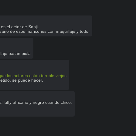
s el actor de Sanji.

oreano de esos maricones con maquillaje y todo.
laje pasan piola
los actores están terrible viejos
tido, se puede hacer. 

al luffy africano y negro cuando chico.
