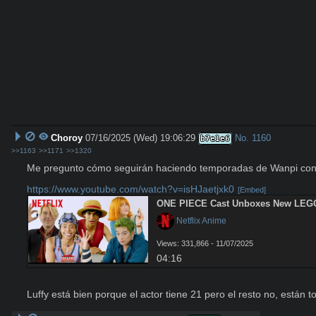
Choroy
07/16/2025 (Wed) 19:06:29
No.
1160
b7e1e6
>>1163
>>1171
>>1320
Me pregunto cómo seguirán haciendo temporadas de Wanpi conside
https://www.youtube.com/watch?v=isHJaetjxk0
[Embed]
ONE PIECE Cast Unboxes New LEGO S
 Netflix Anime
Views: 331,866 - 11/07/2025
04:16
Luffy está bien porque el actor tiene 21 pero el resto no, están t