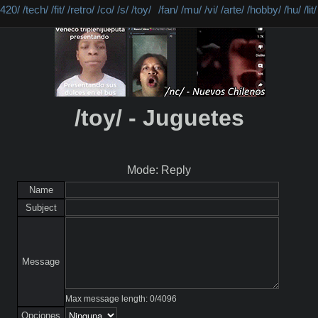
/420/
/tech/
/fit/
/retro/
/co/
/s/
/toy/
/fan/
/mu/
/vi/
/arte/
/hobby/
/hu/
/lit/
/toy/ - Juguetes
Mode: Reply
Name
Subject
Message
Max message length:
0
/
4096
Opciones