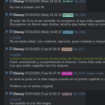
Choroy
07/16/2025 (Wed) 19:10:01
No.
1161
0c4637
los van a tunear con IA
Choroy
07/16/2025 (Wed) 19:16:14
No.
1162
93ffd6
El actor de Zoro al ser amarillo no envejece, el que está cagado e
Escogieron un literal viejo chicha, tendría que haber sido un c
Choroy
07/16/2025 (Wed) 19:48:23
No.
1163
2f89b0
>>1160
No es tanta edad, con cuidarse, ejercicio, peso cuidado y maquil
Choroy
07/22/2025 (Tue) 02:36:05
No.
1171
cd9b82
>>1160
>cómo seguirán haciendo temporadas de Wanpi considerando que 
Fácil: resumiendo y comprimiendo la historia. Como Oda está me
Los que están cagados son los seiyuus.
Choroy
07/22/2025 (Tue) 02:47:43
No.
1173
ff23df
>>1318
>>1319
la serie la puse en la lista negra cuando en el primer capitulo vi 
Prefiero ver el anime original.
Choroy
07/07/2026 (Tue) 22:02:17
No.
1318
634c5f
>>1173
Yo cuando vi a la Vivi negra