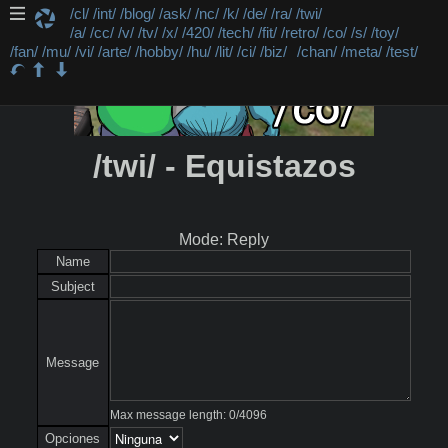
/cl/
/int/
/blog/
/ask/
/nc/
/k/
/de/
/ra/
/twi/
/a/
/cc/
/v/
/tv/
/x/
/420/
/tech/
/fit/
/retro/
/co/
/s/
/toy/
/fan/
/mu/
/vi/
/arte/
/hobby/
/hu/
/lit/
/ci/
/biz/
/chan/
/meta/
/test/
/twi/ - Equistazos
Mode: Reply
Name
Subject
Message
Max message length:
0
/
4096
Opciones