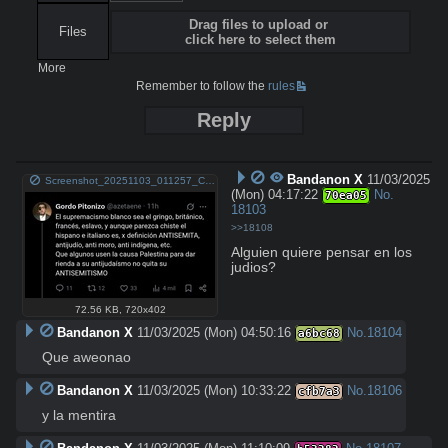
Drag files to upload or
Files
click here to select them
More
Remember to follow the
rules
Reply
Bandanon X
11/03/2025
Screenshot_20251103_011257_Chrome.jpg
(Mon) 04:17:22
No.
70ea05
18103
>>18108
Alguien quiere pensar en los 
judios?
72.56 KB
,
720x402
Bandanon X
11/03/2025 (Mon) 04:50:16
No.
18104
a6bc68
Que aweonao
Bandanon X
11/03/2025 (Mon) 10:33:22
No.
18106
cfb7a3
y la mentira