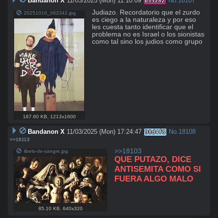
Bandanon X
11/03/2025 (Mon) 11:10:09
No.
18107
b53282
Judiazo. Recordatorio que el zurdo 
20251016_062342.jpg
es ciego a la naturaleza y por eso 
les cuesta tanto identificar que el 
problema no es Israel o los sionistas 
como tal sino los judios como grupo
167.60 KB
,
1213x1600
Bandanon X
11/03/2025 (Mon) 17:24:47
No.
18108
98d4f8
>>18113
>>18103
libelo-de-sangre.jpg
QUE PUTAZO, DICE 
ANTISEMITA COMO SI 
FUERA ALGO MALO
85.10 KB
,
640x320