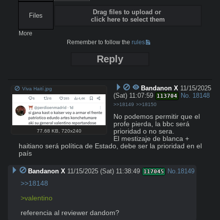
Drag files to upload or
Files
click here to select them
More
Remember to follow the
rules
Reply
Bandanon X
11/15/2025
Viva Haití.jpg
(Sat) 11:07:59
No.
18148
113704
>>18149
>>18150
No podemos permitir que el 
profe pierda, la bbc será 
prioridad o no sera.

77.68 KB
,
720x240
El mestizaje de blanca + 
haitiano será política de Estado, debe ser la prioridad en el 
país
Bandanon X
11/15/2025 (Sat) 11:38:49
No.
18149
117045
>>18148
>valentino
referencia al reviewer dandom?