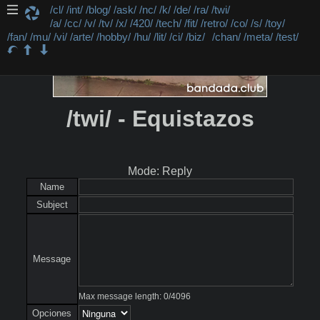
/cl/
/int/
/blog/
/ask/
/nc/
/k/
/de/
/ra/
/twi/
/a/
/cc/
/v/
/tv/
/x/
/420/
/tech/
/fit/
/retro/
/co/
/s/
/toy/
/fan/
/mu/
/vi/
/arte/
/hobby/
/hu/
/lit/
/ci/
/biz/
/chan/
/meta/
/test/
/twi/ - Equistazos
Mode: Reply
Name
Subject
Message
Max message length:
0
/
4096
Opciones