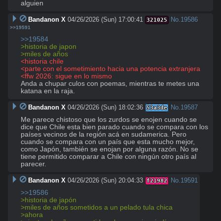
alguien
Bandanon X
04/26/2026 (Sun) 17:00:41
No.
19586
321025
>>19591
>>19584
>historia de japon
>miles de años
<historia chile
<parte con el sometimiento hacia una potencia extranjera
<ffw 2026: sigue en lo mismo
Anda a chupar culos con poemas, mientras te metes una 
katana en la raja.
Bandanon X
04/26/2026 (Sun) 18:02:36
No.
19587
53a3de
Me parece chistoso que los zurdos se enojen cuando se 
dice que Chile esta bien parado cuando se compara con los 
países vecinos de la región acá en sudamerica. Pero 
cuando se compara con un país que esta mucho mejor, 
como Japón, también se enojan por alguna razón. No se 
tiene permitido comparar a Chile con ningún otro país al 
parecer.
Bandanon X
04/26/2026 (Sun) 20:04:33
No.
19591
f21982
>>19586
>historia de japón
>miles de años sometidos a un pelado tula chica
>ahora