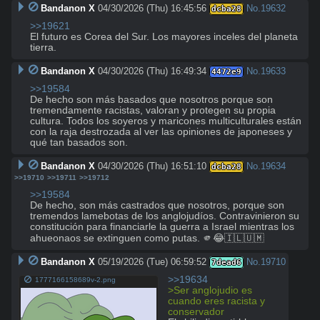
Bandanon X
04/30/2026 (Thu) 16:45:56
No.
19632
dcba28
>>19621
El futuro es Corea del Sur. Los mayores inceles del planeta 
tierra.
Bandanon X
04/30/2026 (Thu) 16:49:34
No.
19633
4472e9
>>19584
De hecho son más basados que nosotros porque son 
tremendamente racistas, valoran y protegen su propia 
cultura. Todos los soyeros y maricones multiculturales están 
con la raja destrozada al ver las opiniones de japoneses y 
qué tan basados son.
Bandanon X
04/30/2026 (Thu) 16:51:10
No.
19634
dcba28
>>19710
>>19711
>>19712
>>19584
De hecho, son más castrados que nosotros, porque son 
tremendos lamebotas de los anglojudíos. Contravinieron su 
constitución para financiarle la guerra a Israel mientras los 
ahueonaos se extinguen como putas. 🫵😂🇮🇱🇺🇲
Bandanon X
05/19/2026 (Tue) 06:59:52
No.
19710
7dead6
>>19634
1777166158689v-2.png
>Ser anglojudio es 
cuando eres racista y 
conservador