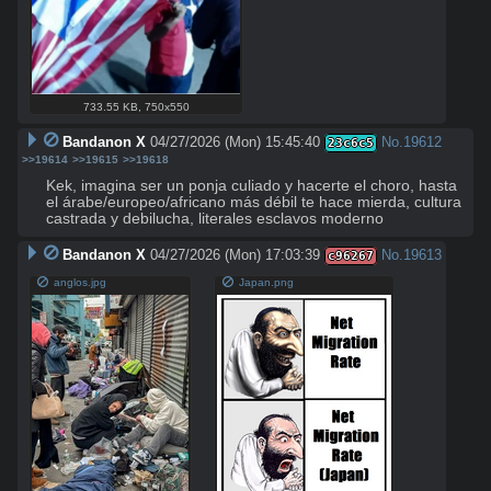
733.55 KB
,
750x550
Bandanon X
04/27/2026 (Mon) 15:45:40
No.
19612
23c6c5
>>19614
>>19615
>>19618
Kek, imagina ser un ponja culiado y hacerte el choro, hasta 
el árabe/europeo/africano más débil te hace mierda, cultura 
castrada y debilucha, literales esclavos moderno
Bandanon X
04/27/2026 (Mon) 17:03:39
No.
19613
c96267
anglos.jpg
Japan.png