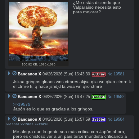
¿Me estás diciendo que 
Valparaíso necesita esto 
para mejorar?
100.82 KB
,
1080x1080
Bandanon X
04/26/2026 (Sun) 16:43:30
No.
19581
a8414c
Jskaa gringos qloaos wns ctmres akjsa qlia wn qliao ctmre k 
el ctmre k, q hace jshdjd la wea wn qlio ctmre
Bandanon X
04/26/2026 (Sun) 16:47:25
No.
19582
4ccb36
>>19579
Japón es lo que es gracias a los gringos.
Bandanon X
04/26/2026 (Sun) 16:57:59
No.
19584
3a23bd
>>19586
>>19633
>>19634
Me alegra que la gente sea más crítica con Japón ahora, 
pero es chistoso ver a un país tercermundista criticando a 