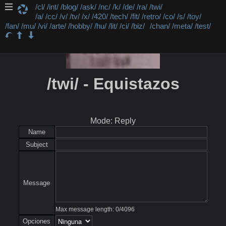
/cl/
/int/
/blog/
/ask/
/nc/
/k/
/de/
/ra/
/twi/
/a/
/cc/
/v/
/tv/
/x/
/420/
/tech/
/fit/
/retro/
/co/
/s/
/toy/
/fan/
/mu/
/vi/
/arte/
/hobby/
/hu/
/lit/
/ci/
/biz/
/chan/
/meta/
/test/
/twi/ - Equistazos
Mode: Reply
Name
Subject
Message
Max message length:
0
/
4096
Opciones