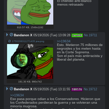
El chilindio anti-blanco 
menos retrasado
910.57 KB
,
1549x1192
Bandanon X
05/19/2026 (Tue) 13:09:28
No.
19711
3aed08
>>19634
1750208311271435 jew.png
Esto. Metieron 75 millones de 
negroides y los meten hasta 
en la Corte Suprema.

Son el país más antirracista y 
liberal del planeta.
191.30 KB
,
980x742
Bandanon X
05/19/2026 (Tue) 13:11:55
No.
19712
7d0576
>>19634
Eso pasa porque odian a los Conservadores. Hicieron que 
los Confederados perdieran la guerra y se volvieran una 
minoría mugrosa.
