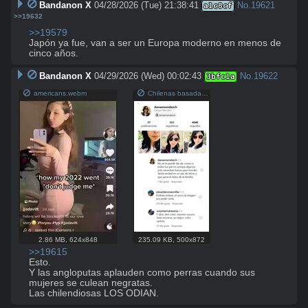
Bandanon X
04/28/2026 (Tue) 21:38:41
No.
19621
a1c8cf
>>19632
>>19579
Japón ya fue, van a ser un Europa moderno en menos de 
cinco años.
Bandanon X
04/29/2026 (Wed) 00:02:43
No.
19622
3bfc1a
americans.webm
Chilenas basadas.png
2.86 MB
,
624x848
235.09 KB
,
500x872
>>19615
Esto.

Y las angloputas aplauden como perras cuando sus 
mujeres se culean negratas.

Las chilendiosas LOS ODIAN.