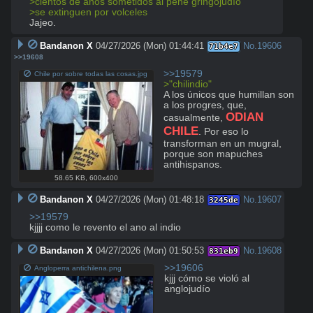
>cientos de años sometidos al pene gringojudío
>se extinguen por volceles
Jajeo.
Bandanon X
04/27/2026 (Mon) 01:44:41
No.
19606
71b4e7
>>19608
>>19579
Chile por sobre todas las cosas.jpg
>"chilindio"
A los únicos que humillan son 
a los progres, que, 
ODIAN 
casualmente, 
CHILE
. Por eso lo 
transforman en un mugral, 
porque son mapuches 
antihispanos.
58.65 KB
,
600x400
Bandanon X
04/27/2026 (Mon) 01:48:18
No.
19607
3245de
>>19579
kjjjj como le revento el ano al indio
Bandanon X
04/27/2026 (Mon) 01:50:53
No.
19608
831eb9
>>19606
Angloperra antichilena.png
kjjj cómo se violó al 
anglojudío