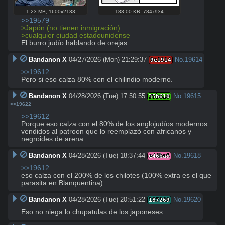
1.23 MB
,
1600x2133
183.00 KB
,
784x934
>>19579
>Japón (no tienen inmigración)
>cualquier ciudad estadounidense
El burro judío hablando de orejas.
Bandanon X
04/27/2026 (Mon) 21:29:37
No.
19614
9e1914
>>19612
Pero si eso calza 80% con el chilindio moderno.
Bandanon X
04/28/2026 (Tue) 17:50:55
No.
19615
35b610
>>19622
>>19612
Porque eso calza con el 80% de los anglojudíos modernos 
vendidos al patroon que lo reemplazó con africanos y 
negroides de arena.
Bandanon X
04/28/2026 (Tue) 18:37:44
No.
19618
e46ba5
>>19612
eso calza con el 200% de los chilotes (100% extra es el que 
parasita en Blanquentina)
Bandanon X
04/28/2026 (Tue) 20:51:22
No.
19620
187269
Eso no niega lo chupatulas de los japoneses