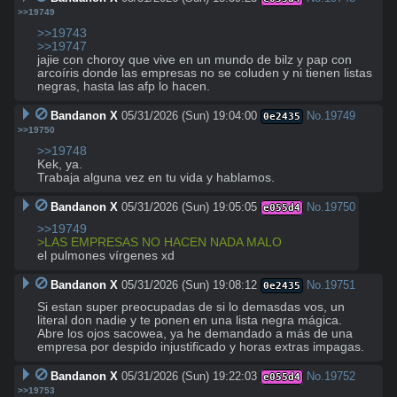
>>19749
>>19743
>>19747
jajie con choroy que vive en un mundo de bilz y pap con 
arcoíris donde las empresas no se coluden y ni tienen listas 
negras, hasta las afp lo hacen.
Bandanon X
05/31/2026 (Sun) 19:04:00
No.
19749
0e2435
>>19750
>>19748
Kek, ya. 

Trabaja alguna vez en tu vida y hablamos.
Bandanon X
05/31/2026 (Sun) 19:05:05
No.
19750
e055d4
>>19749
>LAS EMPRESAS NO HACEN NADA MALO
el pulmones vírgenes xd
Bandanon X
05/31/2026 (Sun) 19:08:12
No.
19751
0e2435
Si estan super preocupadas de si lo demasdas vos, un 
literal don nadie y te ponen en una lista negra mágica.

Abre los ojos sacowea, ya he demandado a más de una 
empresa por despido injustificado y horas extras impagas.
Bandanon X
05/31/2026 (Sun) 19:22:03
No.
19752
e055d4
>>19753