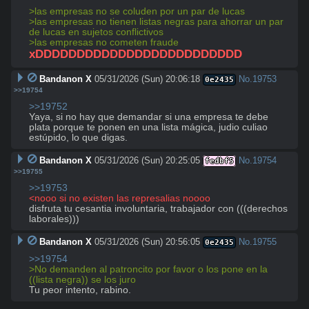
>las empresas no se coluden por un par de lucas
>las empresas no tienen listas negras para ahorrar un par 
de lucas en sujetos conflictivos
>las empresas no cometen fraude
xDDDDDDDDDDDDDDDDDDDDDDDDD
Bandanon X
05/31/2026 (Sun) 20:06:18
No.
19753
0e2435
>>19754
>>19752
Yaya, si no hay que demandar si una empresa te debe 
plata porque te ponen en una lista mágica, judio culiao 
estúpido, lo que digas.
Bandanon X
05/31/2026 (Sun) 20:25:05
No.
19754
fedbf5
>>19755
>>19753
<nooo si no existen las represalias noooo
disfruta tu cesantia involuntaria, trabajador con (((derechos 
laborales)))
Bandanon X
05/31/2026 (Sun) 20:56:05
No.
19755
0e2435
>>19754
>No demanden al patroncito por favor o los pone en la 
((lista negra)) se los juro
Tu peor intento, rabino.