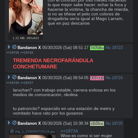
con el contrato por tres meses haciendo 
lo que mejor sabe hacer: echar la foca y 
hacerse la víctima, la chancha de mierda, 
si no se tiñese el pelo con colores de 
drogadicta sería igual al Mago Larraín, 
que en paz descanse.
1.22 MB
,
480x832
Bandanon X
05/30/2026 (Sat) 08:51:17
No.
19723
7df85e
>>19726
>>19742
TREMENDA NECROFARÁNDULA 
CONCHETUMARE
Bandanon X
05/30/2026 (Sat) 09:54:05
No.
19724
f074a3
>>19725
>>19727
laruchan? con trabajo estable, carrera exitosa en los 
medios de comunicación, rikolina

tu patroncito? esparcido en una estación de metro y 
vomitado hace rato por los gusanos
Bandanon X
05/30/2026 (Sat) 10:38:34
No.
19725
c5d6ac
>>19724
img_1_1780003720124.jpg
Wow es como si ser mujer 