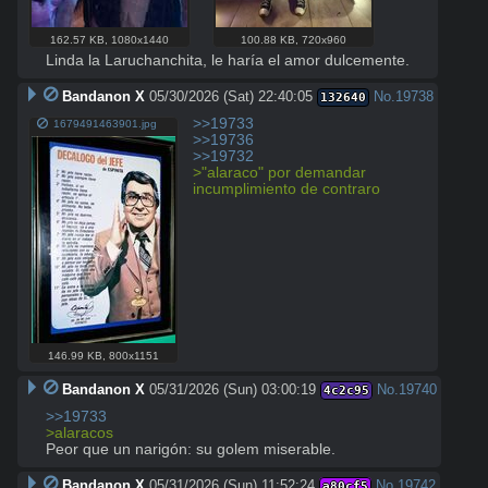
162.57 KB
,
1080x1440
100.88 KB
,
720x960
Linda la Laruchanchita, le haría el amor dulcemente.
Bandanon X
05/30/2026 (Sat) 22:40:05
No.
19738
132640
>>19733
1679491463901.jpg
>>19736
>>19732
>"alaraco" por demandar 
incumplimiento de contraro
146.99 KB
,
800x1151
Bandanon X
05/31/2026 (Sun) 03:00:19
No.
19740
4c2c95
>>19733
>alaracos
Peor que un narigón: su golem miserable.
Bandanon X
05/31/2026 (Sun) 11:52:24
No.
19742
a80cf5