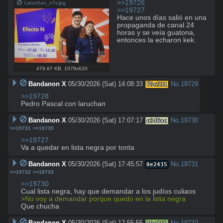
>>19726
Laruchan_nTv.jpg
>>19727
Hace unos días salió en una 
propaganda de canal 24 
horas y se veía guatona, 
entonces la echaron kek.
479.67 KB
,
1079x620
Bandanon X
05/30/2026 (Sat) 14:08:33
No.
19729
f5c531
>>19728
Pedro Pascal con laruchan
Bandanon X
05/30/2026 (Sat) 17:07:17
No.
19730
c5d6ac
>>19731
>>19735
>>19727
Va a quedar en lista negra por tonta
Bandanon X
05/30/2026 (Sat) 17:45:57
No.
19731
0e2435
>>19732
>>19733
>>19730
>No voy a demandar porque quedo en la lista negra
Que chucha
Bandanon X
05/30/2026 (Sat) 17:55:55
No.
19732