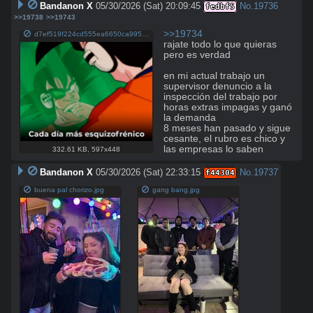
Bandanon X
05/30/2026 (Sat) 20:09:45
No.
19736
fedbf5
>>19738
>>19743
>>19734
d7ef519f224cd555ea6650ca99553c292fc2b479c9579e80bf40d7711ec8b62c.png
rajate todo lo que quieras 
pero es verdad

en mi actual trabajo un 
supervisor denuncio a la 
inspección del trabajo por 
horas extras impagas y ganó 
la demanda

8 meses han pasado y sigue 
cesante, el rubro es chico y 
las empresas lo saben
332.61 KB
,
597x448
Bandanon X
05/30/2026 (Sat) 22:33:15
No.
19737
f44304
buena pal chorizo.jpg
gang bang.jpg