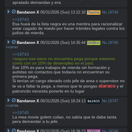
apratado demandas y era.
Bandanon X
05/31/2026 (Sun) 13:22:10
No.
19744
fcc44c
>>19743
Esa hueá de la lista negra es una mentira para racionalizar 
estar cagado de miedo por hacer trámites legales contra los 
judíos de mierda.
Bandanon X
05/31/2026 (Sun) 14:35:44
No.
19745
b7d644
>>19747
>>19743
>seguro ese weon no encuentra pega porque estamos 
como con un 10% de desempleo en el país.
Ese 10% es para trabajos de mierda sin formación y 
autistas sin contactos que todavía no encuentran su 
primera pega.

Si tenías un cargo elevado colo jefe de area o supervisor no 
alaraco
te va a faltar la pega, a menos que te pongas 
 y el 
patroncito necesita ponerte en tu lugar
Bandanon X
05/31/2026 (Sun) 18:24:13
No.
19747
0e2435
>>19748
>>19745
La mea movie golem culiao, no sabía que te daba tanta 
pera demandar a tu jefe.
Bandanon X
05/31/2026 (Sun) 18:39:23
No.
19748
e055d4