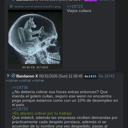
>>19723
ministra-ctm-v0-q4sves3izy3h1.jpeg
Viejos culiaos
60.66 KB
,
917x920
Bandanon X
05/31/2026 (Sun) 11:58:45
No.
19743
0e2435
>>19744
>>19745
>>19748
>>19736
¿No debería cobrar sus horas extras entonces? Que 
mierda el golem culiao, seguro ese weon no encuentra 
pega porque estamos como con un 10% de desempleo en 
>>19733
>Es alaraco cobrar por tu trabajo
Que imbécil, además las empresas reciben demandas por 
prácticamente cada despido porsiaca, además ni se 
acuerdan de tu nombre una vez despedido, pasas al 