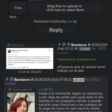
Drag files to upload or
Files
click here to select them
More
Remember to follow the
rules
Reply
Bandanon X
05/30/2026
image.png
(Sat) 07:51:48
No.
19721
536d80
>>19722
>demandar al patroncito
uff parece que no quiere tener 
trabajo en la tele
24.28 KB
,
594x265
Bandanon X
05/30/2026 (Sat) 07:58:31
No.
19722
e5ce9d
>>19726
>>19721
download(9).mp4
Llegó a lo inminente según su sustancia, 
a ser vieja de pobla que pasa todo el día 
metida en los juzgados viendo si puede 
sacarle unas chauchas a les colegas de 
la pega de turno en que sacó la vuelta 