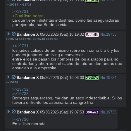
90c762
>>19734
>>19738
>>19731
>Cual lista negra, 
La que tienen distintas industrias, como las aseguradoras 
por ejemplo, nueBo de la vida.
Bandanon X
05/30/2026 (Sat) 18:19:32
No.
19733
fedbf5
>>19734
>>19738
>>19740
>>19743
>>19731
los judios culiaos de un mismo rubro son como 5 o 6 y los 
puedes juntar en un living a conversar

entre ellos se pasan los nombres de los alaracos para no 
contratarlos y ahorrarse el cacho de futuras demandas que 
ensucien a la empresita
Bandanon X
05/30/2026 (Sat) 19:06:00
No.
19734
5ec15e
>>19736
>>19732
>>19733
Borregos asquerosos, me dan un asco indescriptible. Si los 
tuviera enfrente los asesinaría a sangre fría.
Bandanon X
05/30/2026 (Sat) 19:07:53
No.
19735
390a62
>>19730
En la lista morada