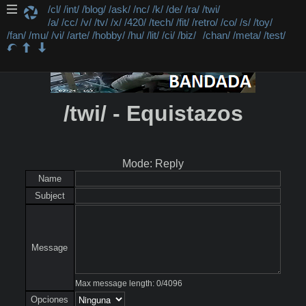
/cl/
/int/
/blog/
/ask/
/nc/
/k/
/de/
/ra/
/twi/
/a/
/cc/
/v/
/tv/
/x/
/420/
/tech/
/fit/
/retro/
/co/
/s/
/toy/
/fan/
/mu/
/vi/
/arte/
/hobby/
/hu/
/lit/
/ci/
/biz/
/chan/
/meta/
/test/
/twi/ - Equistazos
Mode: Reply
Name
Subject
Message
Max message length:
0
/
4096
Opciones