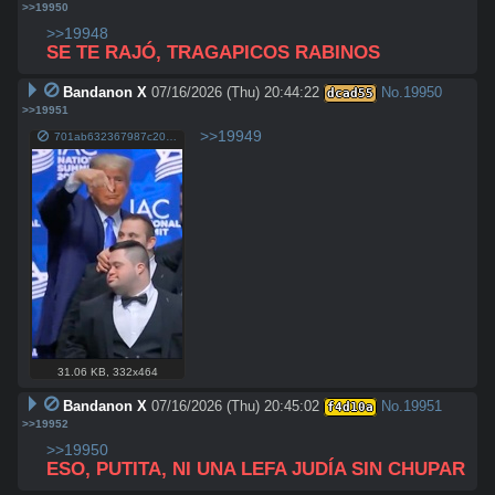
>>19950
>>19948
SE TE RAJÓ, TRAGAPICOS RABINOS
Bandanon X
07/16/2026 (Thu) 20:44:22
No.
19950
dcad55
>>19951
>>19949
701ab632367987c20e02d24e8f9898d9db7ac31652348911ffd9d288c6e4b780.jpg
31.06 KB
,
332x464
Bandanon X
07/16/2026 (Thu) 20:45:02
No.
19951
f4d10a
>>19952
>>19950
ESO, PUTITA, NI UNA LEFA JUDÍA SIN CHUPAR