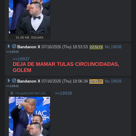
31.06 KB
,
332x464
Bandanon X
07/16/2026 (Thu) 18:53:53
No.
19938
727639
>>19939
>>19937
DEJA DE MAMAR TULAS CIRCUNCIDADAS, 
GOLEM
Bandanon X
07/16/2026 (Thu) 19:06:34
No.
19939
dcad55
>>19940
>>19938
701ab632367987c20e02d24e8f9898d9db7ac31652348911ffd9d288c6e4b780.jpg