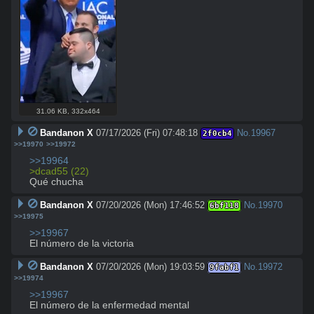
31.06 KB
,
332x464
Bandanon X
07/17/2026 (Fri) 07:48:18
No.
19967
2f0cb4
>>19970
>>19972
>>19964
>dcad55 (22)
Qué chucha
Bandanon X
07/20/2026 (Mon) 17:46:52
No.
19970
6bf118
>>19975
>>19967
El número de la victoria
Bandanon X
07/20/2026 (Mon) 19:03:59
No.
19972
9fabf1
>>19974
>>19967
El número de la enfermedad mental