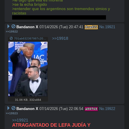
>le digo que ella es morena
>se la echa brígido
>entender que los argentinos son tremendos simios y 
racistas
Igual le miraba las tremendas tetas que tenía jjjaaa
Bandanon X
07/14/2026 (Tue) 20:47:41
No.
19921
dcad55
>>19922
>>19918
701ab632367987c20e02d24e8f9898d9db7ac31652348911ffd9d288c6e4b780.jpg
31.06 KB
,
332x464
Bandanon X
07/14/2026 (Tue) 22:06:54
No.
19922
a80f68
>>19923
>>19921
ATRAGANTADO DE LEFA JUDÍA Y 