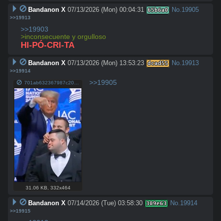
Bandanon X
07/13/2026 (Mon) 00:04:31
No.
19905
65b6a0
>>19913
>>19903
>inconsecuente y orgulloso
HI-PÓ-CRI-TA
Bandanon X
07/13/2026 (Mon) 13:53:23
No.
19913
dcad55
>>19914
>>19905
701ab632367987c20e02d24e8f9898d9db7ac31652348911ffd9d288c6e4b780.jpg
31.06 KB
,
332x464
Bandanon X
07/14/2026 (Tue) 03:58:30
No.
19914
309e63
>>19915