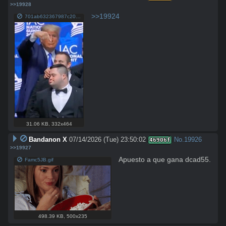
>>19928
>>19924
701ab632367987c20e02d24e8f9898d9db7ac31652348911ffd9d288c6e4b780.jpg
31.06 KB
,
332x464
Bandanon X
07/14/2026 (Tue) 23:50:02
No.
19926
46906f
>>19927
Apuesto a que gana dcad55.
Famc5JB.gif
498.39 KB
,
500x235