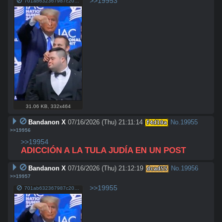
>>19953
701ab632367987c20e02d24e8f9898d9db7ac31652348911ffd9d288c6e4b780.jpg
31.06 KB
,
332x464
Bandanon X
07/16/2026 (Thu) 21:11:14
No.
19955
f4d10a
>>19956
>>19954
ADICCIÓN A LA TULA JUDÍA EN UN POST
Bandanon X
07/16/2026 (Thu) 21:12:19
No.
19956
dcad55
>>19957
>>19955
701ab632367987c20e02d24e8f9898d9db7ac31652348911ffd9d288c6e4b780.jpg