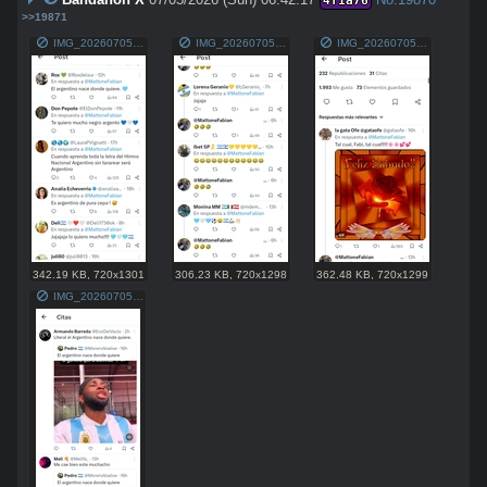
4f1a76
>>19871
IMG_20260705_023707.jpg
IMG_20260705_023625.jpg
IMG_20260705_023613.jpg
342.19 KB
,
720x1301
306.23 KB
,
720x1298
362.48 KB
,
720x1299
IMG_20260705_023718.jpg