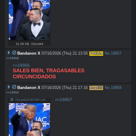
31.06 KB
,
332x464
Bandanon X
07/16/2026 (Thu) 21:13:55
No.
19957
f4d10a
>>19958
>>19956
SALES BIEN, TRAGASABLES 
CIRCUNCIDADOS
Bandanon X
07/16/2026 (Thu) 21:17:16
No.
19958
dcad55
>>19959
>>19957
701ab632367987c20e02d24e8f9898d9db7ac31652348911ffd9d288c6e4b780.jpg