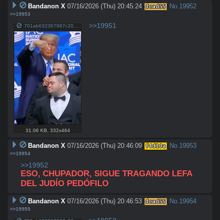
Bandanon X
07/16/2026 (Thu) 20:45:24
No.
19952
dcad55
>>19953
>>19951
701ab632367987c20e02d24e8f9898d9db7ac31652348911ffd9d288c6e4b780.jpg
31.06 KB
,
332x464
Bandanon X
07/16/2026 (Thu) 20:46:09
No.
19953
f4d10a
>>19954
>>19952
ESO, CHUPADOR, SIGUE TRAGANDO LEFA 
DEL JUDÍO PEDÓFILO
Bandanon X
07/16/2026 (Thu) 20:46:53
No.
19954
dcad55
>>19955