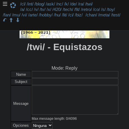
/cl/
/int/
/blog/
/ask/
/nc/
/k/
/de/
/ra/
/twi/
/a/
/cc/
/v/
/tv/
/x/
/420/
/tech/
/fit/
/retro/
/co/
/s/
/toy/
/fan/
/mu/
/vi/
/arte/
/hobby/
/hu/
/lit/
/ci/
/biz/
/chan/
/meta/
/test/
/twi/ - Equistazos
Mode: Reply
Name
Subject
Message
Max message length:
0
/
4096
Opciones