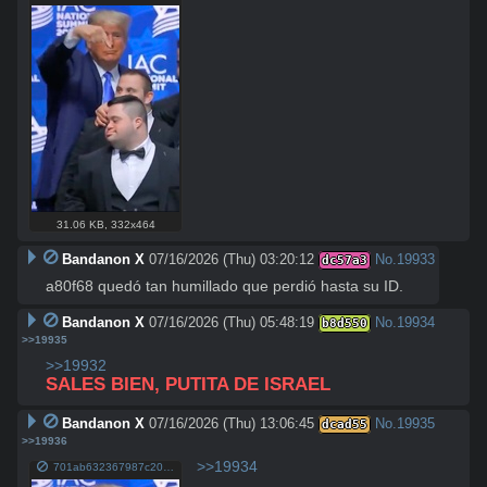
31.06 KB
,
332x464
Bandanon X
07/16/2026 (Thu) 03:20:12
No.
19933
dc57a3
a80f68 quedó tan humillado que perdió hasta su ID.
Bandanon X
07/16/2026 (Thu) 05:48:19
No.
19934
b8d550
>>19935
>>19932
SALES BIEN, PUTITA DE ISRAEL
Bandanon X
07/16/2026 (Thu) 13:06:45
No.
19935
dcad55
>>19936
>>19934
701ab632367987c20e02d24e8f9898d9db7ac31652348911ffd9d288c6e4b780.jpg