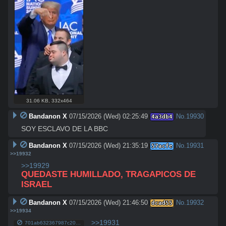
31.06 KB
,
332x464
Bandanon X
07/15/2026 (Wed) 02:25:49
No.
19930
4a3db4
SOY ESCLAVO DE LA BBC
Bandanon X
07/15/2026 (Wed) 21:35:19
No.
19931
57acfe
>>19932
>>19929
QUEDASTE HUMILLADO, TRAGAPICOS DE 
ISRAEL
Bandanon X
07/15/2026 (Wed) 21:46:50
No.
19932
dcad55
>>19934
>>19931
701ab632367987c20e02d24e8f9898d9db7ac31652348911ffd9d288c6e4b780.jpg