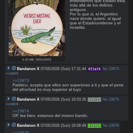
entendemos que Estado está 
más allá de los delirios 
antiguos.

Por lo que si, el Argentino 
nace donde quiere, al igual 
que el Estadounidense y el 
Israelita.
4.40 MB
,
5653x5653
Bandanon X
07/05/2026 (Sun) 17:31:44
No.
19874
4f1a76
>>19875
>>19873
Patético, acepta que ellos son superiores a ti y que el pene 
del afrochad es muy superior al tuyo
Bandanon X
07/05/2026 (Sun) 18:03:26
No.
19875
8ba28c
>>19876
>>19874
OP, lee bien, estamos del mismo bando.
Bandanon X
07/05/2026 (Sun) 18:08:49
No.
19876
43d909
>>19875