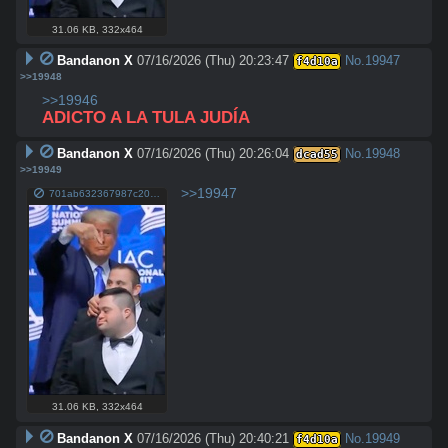
31.06 KB
,
332x464
Bandanon X
07/16/2026 (Thu) 20:23:47
No.
19947
f4d10a
>>19948
>>19946
ADICTO A LA TULA JUDÍA
Bandanon X
07/16/2026 (Thu) 20:26:04
No.
19948
dcad55
>>19949
>>19947
701ab632367987c20e02d24e8f9898d9db7ac31652348911ffd9d288c6e4b780.jpg
31.06 KB
,
332x464
Bandanon X
07/16/2026 (Thu) 20:40:21
No.
19949
f4d10a