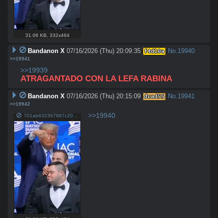
31.06 KB
,
332x464
Bandanon X
07/16/2026 (Thu) 20:09:35
No.
19940
f4d10a
>>19941
>>19939
ATRAGANTADO CON LA LEFA RABINA
Bandanon X
07/16/2026 (Thu) 20:15:09
No.
19941
dcad55
>>19942
>>19940
701ab632367987c20e02d24e8f9898d9db7ac31652348911ffd9d288c6e4b780.jpg