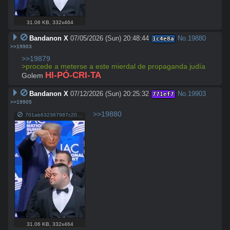
31.06 KB
,
332x464
Bandanon X
07/05/2026 (Sun) 20:48:44
No.
19880
1c4e8a
>>19903
>>19879
>procede a meterse a este mierdal de propaganda judía
HI-PÓ-CRI-TA
Golem 
Bandanon X
07/12/2026 (Sun) 20:25:32
No.
19903
771ef7
>>19905
>>19880
701ab632367987c20e02d24e8f9898d9db7ac31652348911ffd9d288c6e4b780.jpg
31.06 KB
,
332x464