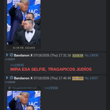
31.06 KB
,
332x464
Bandanon X
07/16/2026 (Thu) 17:31:16
No.
19936
727639
>>19937
>>19935
MIRA ESA SELFIE, TRAGAPICOS JUDÍOS
Bandanon X
07/16/2026 (Thu) 17:46:40
No.
19937
dcad55
>>19938
>>19936
701ab632367987c20e02d24e8f9898d9db7ac31652348911ffd9d288c6e4b780.jpg