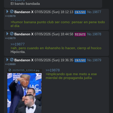
El bando bandada
Bandanon X
07/05/2026 (Sun) 18:12:13
No.
19877
1b72d1
>>19878
>humor banana punto club ser como: pensar en pene todo 
el día
Bandanon X
07/05/2026 (Sun) 18:44:58
No.
19878
911671
>>19879
>>19877
>ah, pero cuando en 4shansho lo hacen, cierrp el hocico
Hipócrita.
Bandanon X
07/05/2026 (Sun) 19:36:35
No.
19879
1b72d1
>>19880
>>19878
20250705_123614.jpg
>implicando que me meto a ese 
mierdal de propaganda judía