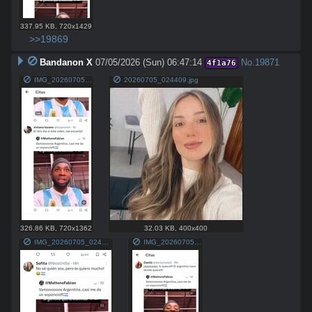
337.95 KB
,
720x1429
>>19869
Bandanon X
07/05/2026 (Sun) 06:47:14
No.
19871
4f1a76
IMG_20260705_024509.jpg
20260705_024409.jpg
326.86 KB
,
720x1362
32.03 KB
,
400x400
IMG_20260705_024535.jpg
IMG_20260705_024521.jpg