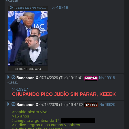
>>19918
>>19916
701ab632367987c20e02d24e8f9898d9db7ac31652348911ffd9d288c6e4b780.jpg
31.06 KB
,
332x464
Bandanon X
07/14/2026 (Tue) 19:11:41
No.
19918
a80f68
>>19921
>>19917
CHUPANDO PICO JUDÍO SIN PARAR, KEEEK
Bandanon X
07/14/2026 (Tue) 19:47:02
No.
19920
4e1305
>sapido piedra viva
>15 años
>amiguita argentina de 14 
bien desarrolladita
>le dice negros a los cumas y pobres