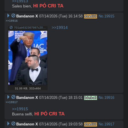
>>19913
HI PÓ CRI TA
Sales bien, 
Bandanon X
07/14/2026 (Tue) 16:14:58
No.
19915
dcad55
>>19916
>>19914
701ab632367987c20e02d24e8f9898d9db7ac31652348911ffd9d288c6e4b780.jpg
31.06 KB
,
332x464
Bandanon X
07/14/2026 (Tue) 18:15:01
No.
19916
b6ebc3
>>19917
>>19915
HI PÓ CRI TA
Buena selfi, 
Bandanon X
07/14/2026 (Tue) 19:03:58
No.
19917
dcad55