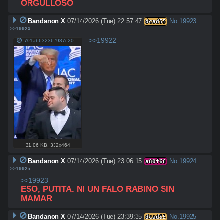
ORGULLOSO
Bandanon X
07/14/2026 (Tue) 22:57:47
No.
19923
dcad55
>>19924
>>19922
701ab632367987c20e02d24e8f9898d9db7ac31652348911ffd9d288c6e4b780.jpg
31.06 KB
,
332x464
Bandanon X
07/14/2026 (Tue) 23:06:15
No.
19924
a80f68
>>19925
>>19923
ESO, PUTITA. NI UN FALO RABINO SIN 
MAMAR
Bandanon X
07/14/2026 (Tue) 23:39:35
No.
19925
dcad55