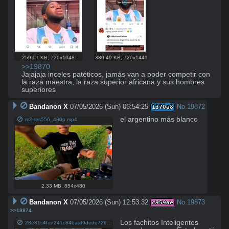
259.07 KB
,
720x1048
380.49 KB
,
720x1441
>>19870
Jajajaja inceles patéticos, jamás van a poder competir con 
la raza maestra, la raza superior africana y sus hombres 
superiores
Bandanon X
07/05/2026 (Sun) 06:54:25
No.
19872
1370a8
el argentino más blanco
m2-res556_480p.mp4
2.33 MB
,
854x480
Bandanon X
07/05/2026 (Sun) 12:53:32
No.
19873
c959ae
>>19874
Los fachitos Inteligentes 
28e31c4fed241c84baaf9dede7265525b2db99213c3a7b88ed5aa93c3814e88b.jpg