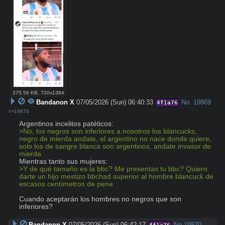
375.56 KB
,
720x1384
Bandanon X
07/05/2026 (Sun) 06:40:33
No.
19869
4f1a76
>>19870
>No, los negros son inferiores a nosotros los blancucks, 
negro de mierda andate, el argentino no nace donde quiere, 
solo los de sangre blanca son argentinos, andate invasor de 
mierda
>Y de qué tamaño es la bbc? Me presentas tu bbc? Quiero 
darte un hijo mestizo bbchad superior al hombre blancuck de 
escasos centímetros de pene 
Cuando aceptarán los hombres no negros que son 
inferiores?
Bandanon X
07/05/2026 (Sun) 06:42:17
No.
19870