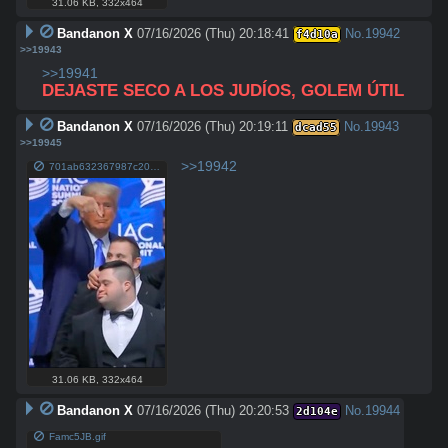
31.06 KB
,
332x464
Bandanon X
07/16/2026 (Thu) 20:18:41
No.
19942
f4d10a
>>19943
>>19941
DEJASTE SECO A LOS JUDÍOS, GOLEM ÚTIL
Bandanon X
07/16/2026 (Thu) 20:19:11
No.
19943
dcad55
>>19945
>>19942
701ab632367987c20e02d24e8f9898d9db7ac31652348911ffd9d288c6e4b780.jpg
31.06 KB
,
332x464
Bandanon X
07/16/2026 (Thu) 20:20:53
No.
19944
2d104e
Famc5JB.gif