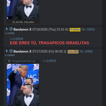
31.06 KB
,
332x464
Bandanon X
07/16/2026 (Thu) 23:41:41
No.
19959
f4d10a
>>19960
>>19958
ESE ERES TÚ, TRAGAPICOS ISRAELITAS
Bandanon X
07/17/2026 (Fri) 00:00:11
No.
19960
dcad55
>>19963
>>19959
701ab632367987c20e02d24e8f9898d9db7ac31652348911ffd9d288c6e4b780.jpg