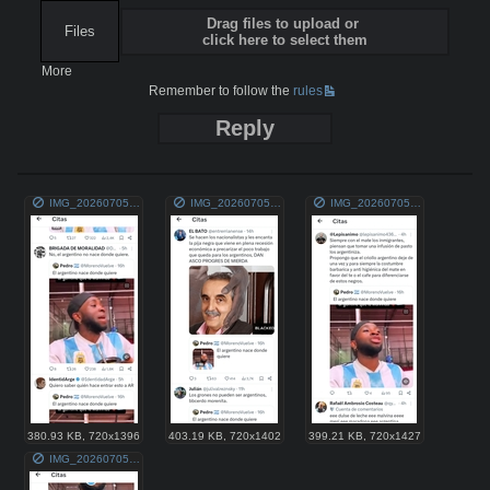
Drag files to upload or
Files
click here to select them
More
Remember to follow the
rules
Reply
IMG_20260705_023536.jpg
IMG_20260705_023553.jpg
IMG_20260705_023522.jpg
380.93 KB
,
720x1396
403.19 KB
,
720x1402
399.21 KB
,
720x1427
IMG_20260705_023507.jpg