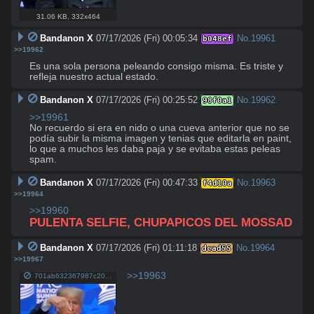
31.06 KB
,
332x464
Bandanon X
07/17/2026 (Fri) 00:05:34
No.
19961
b048ef
>>19962
Es una sola persona peleando consigo misma. Es triste y 
refleja nuestro actual estado.
Bandanon X
07/17/2026 (Fri) 00:25:52
No.
19962
98f0a1
>>19961
No recuerdo si era en nido o una cueva anterior que no se 
podía subir la misma imagen y tenias que editarla en paint, 
lo que a muchos les daba paja y se evitaba estas peleas 
spam.
Bandanon X
07/17/2026 (Fri) 00:47:33
No.
19963
f4d10a
>>19964
>>19960
PULENTA SELFIE, CHUPAPICOS DEL MOSSAD
Bandanon X
07/17/2026 (Fri) 01:11:18
No.
19964
dcad55
>>19967
>>19963
701ab632367987c20e02d24e8f9898d9db7ac31652348911ffd9d288c6e4b780.jpg