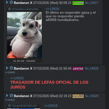
Bandanon X
07/15/2026 (Wed) 00:09:23
No.
19927
57f401
>>19926
207be60eccd240ad5fbd561928cd0baf7127fcc0893ed8dccce1593cf568062f.jpg
El último en responder gana y el 
que no responder pierde.

a80f68 humilladísimo.
91.66 KB
,
736x981
Bandanon X
07/15/2026 (Wed) 01:50:44
No.
19928
a80f68
>>19929
>>19925
TRAGADOR DE LEFAS OFICIAL DE LOS 
JURÍOS
Bandanon X
07/15/2026 (Wed) 02:19:23
No.
19929
dcad55
>>19931
>>19928
701ab632367987c20e02d24e8f9898d9db7ac31652348911ffd9d288c6e4b780.jpg