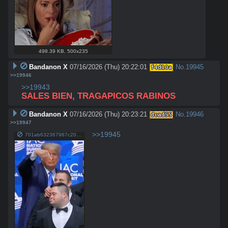
498.39 KB
,
500x235
Bandanon X
07/16/2026 (Thu) 20:22:01
No.
19945
f4d10a
>>19946
>>19943
SALES BIEN, TRAGAPICOS RABINOS
Bandanon X
07/16/2026 (Thu) 20:23:21
No.
19946
dcad55
>>19947
>>19945
701ab632367987c20e02d24e8f9898d9db7ac31652348911ffd9d288c6e4b780.jpg