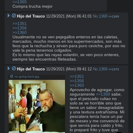
>>1365
Compra trucha mejor
Hijo del Trauco
11/29/2021 (Mon) 06:41:01
No.
1368
>>1369
>>1351
>>1356
>>1360
Usualmente no se ven pejegallos enteros en las caletas, 
mercados, mucho menos en los supermercados, son más 
feos que la rechucha y sirven para puro ceviche, por eso no 
vale la pena tenernos colgados. 

Es lo mismo que las rayas volantín, se ven poco enteres, 
siempre las encuentras fileteadas.
Hijo del Trauco
11/29/2021 (Mon) 09:41:12
No.
1369
>>1370
>>1351
no going back.jpg
>>1356
>>1360
Aprovecho de agregar, como 
seguramente 
>>1368
 sabe, 
que el pescado culiao no 
solo se ve horrible sino que 
tiene un sabor desagradable 
y una textura extrañísima. Mi 
pescatera tenía hace un par 
de meses y me convenció de 
que servía para caldo y frito, 
lo preparé frito y tuve que 