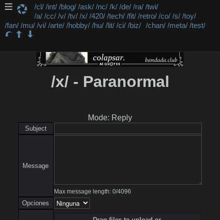
/cl/
/int/
/blog/
/ask/
/nc/
/k/
/de/
/ra/
/twi/
/a/
/cc/
/v/
/tv/
/x/
/420/
/tech/
/fit/
/retro/
/co/
/s/
/toy/
/fan/
/mu/
/vi/
/arte/
/hobby/
/hu/
/lit/
/ci/
/biz/
/chan/
/meta/
/test/
/x/ - Paranormal
Mode: Reply
Subject
Message
Max message length:
0
/
4096
Opciones
Drag files to upload or