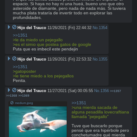
espacio. Si haya no hay ni una hueá, bueno uno que otro 
asteroide de diamante, pero nada de nada más. Si tuviera 
mucha plata trataría de invertir todo en explorar las 
profundidades.
Hijo del Trauco
11/26/2021 (Fri) 22:44:32
No.
1354
>>1351
>le da miedo un pejegallo
>es el simio que postea gatos de google
Puta que es imbecil este pendejin
Hijo del Trauco
11/26/2021 (Fri) 22:53:32
No.
1355
>>1351
>gatoposter
>le tiene miedo a los pejegallos
Penita.
Hijo del Trauco
11/27/2021 (Sat) 00:05:55
No.
1356
>>1357
>>1368
>>1369
>>1351
medium.jpeg
>una mierda sacada de 
alguna pesadilla lovecraftiana 
llamada "pejegallo"
Tuve que buscarlo porque 
pensé que era hipérbole pero 
conchetumadre qué mierda 