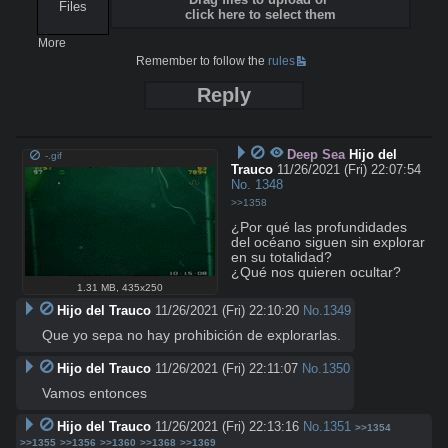
Files
click here to select them
More
Remember to follow the
rules
Reply
Deep Sea
Hijo del
-.gif
Trauco
11/26/2021 (Fri) 22:07:54
No.
1348
>>1358
¿Por qué las profundidades 
del océano siguen sin explorar 
en su totalidad?  

¿Qué nos quieren ocultar?
1.31 MB
,
435x250
Hijo del Trauco
11/26/2021 (Fri) 22:10:20
No.
1349
Que yo sepa no hay prohibición de explorarlas.
Hijo del Trauco
11/26/2021 (Fri) 22:11:07
No.
1350
Vamos entonces
Hijo del Trauco
11/26/2021 (Fri) 22:13:16
No.
1351
>>1354
>>1355
>>1356
>>1360
>>1368
>>1369