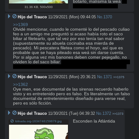
botarlo, malísima la weá 
al 
menos no era tan cara
31.36 KB
,
500x500
Hijo del Trauco
11/29/2021 (Mon) 09:44:05
No.
1370
>>1369
Olvidé mencionar, cuando le comenté lo del pescado culiao 
feo a un amigo me preguntó si acaso había roto el saco 
biliar al filetearlo, que tal vez por eso tenía tan mal sabor 
(supuestamente su abuela cocinaba esa mierda de 
pescado). Mi pescatera filetea como el hoyo, así que es 
probable que se haya piteado esa weá sin darse cuenta. 
Por si alguna vez mis banones deben comer pejegallo, no 
olviden lo del saco biliar 
aunque es más probable que este 
monstruo tenga mal sabor siempre, con o sin saco rajado
Hijo del Trauco
11/29/2021 (Mon) 20:36:21
No.
1371
>>1375
>>1362
Oye men, ese documental de las sirenas recuerdo haberlo 
visto y es entretenido pero es falso. Es literalmente un falso 
documental de entretenimiento diseñado para verse real, 
pero es sólo ficción.
Hijo del Trauco
11/30/2021 (Tue) 04:39:32
No.
1372
>>1373
Esconden la Atlántida
lolnada.org-1634746159879.jpg