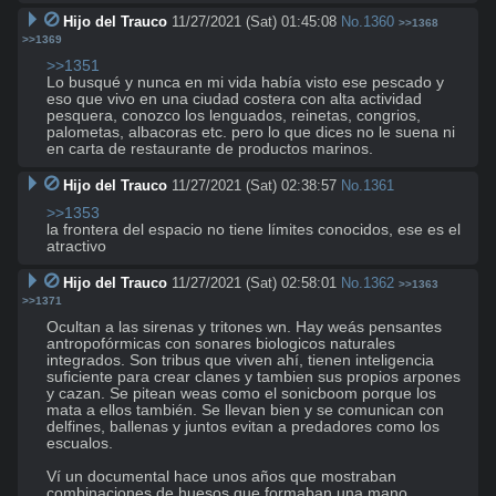
Hijo del Trauco
11/27/2021 (Sat) 01:45:08
No.
1360
>>1368
>>1369
>>1351
Lo busqué y nunca en mi vida había visto ese pescado y 
eso que vivo en una ciudad costera con alta actividad 
pesquera, conozco los lenguados, reinetas, congrios, 
palometas, albacoras etc. pero lo que dices no le suena ni 
en carta de restaurante de productos marinos.
Hijo del Trauco
11/27/2021 (Sat) 02:38:57
No.
1361
>>1353
la frontera del espacio no tiene límites conocidos, ese es el 
atractivo
Hijo del Trauco
11/27/2021 (Sat) 02:58:01
No.
1362
>>1363
>>1371
Ocultan a las sirenas y tritones wn. Hay weás pensantes 
antropofórmicas con sonares biologicos naturales 
integrados. Son tribus que viven ahí, tienen inteligencia 
suficiente para crear clanes y tambien sus propios arpones 
y cazan. Se pitean weas como el sonicboom porque los 
mata a ellos también. Se llevan bien y se comunican con 
delfines, ballenas y juntos evitan a predadores como los 
escualos. 

Ví un documental hace unos años que mostraban 
combinaciones de huesos que formaban una mano 