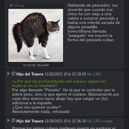
Hablando de pescados, me 
666.jpg
acuerdo que cuando era 
chico fui con viejo a una 
caleta a comprar pescado y 
había una mierda sacada de 
alguna pesadilla 
lovecraftiana llamada 
"pejegallo" me traumó la 
forma del pescado culiao.
72.23 KB
,
681x660
Hijo del Trauco
11/26/2021 (Fri) 22:29:55
No.
1352
>¿Por qué las profundidades del océano siguen sin 
explorar en su totalidad?  
Por algo llamado "Presión". No la que te controlan por tu 
sobre peso, sino la que ejerce el océano. Básicamente por 
cada diez metros hacia abajo hay que cargar un (tú) 
adicional a la espalda. 

¿Qué nos quieren ocultar?

Absolutamente nada, retrasado.
Hijo del Trauco
11/26/2021 (Fri) 22:36:26
No.
1353
>>1361
Porque los simios culiaos prefieren invertir en explorar el 