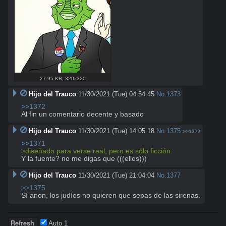
27.95 KB
,
320x320
Hijo del Trauco
11/30/2021 (Tue) 04:54:45
No.
1373
>>1372
Al fin un comentario decente y basado
Hijo del Trauco
11/30/2021 (Tue) 14:05:18
No.
1375
>>1377
>>1371
>diseñado para verse real, pero es sólo ficción.
Y la fuente? no me digas que (((ellos)))
Hijo del Trauco
11/30/2021 (Tue) 21:04:04
No.
1377
>>1375
Sí anon, los judíos no quieren que sepas de las sirenas.
Auto
1