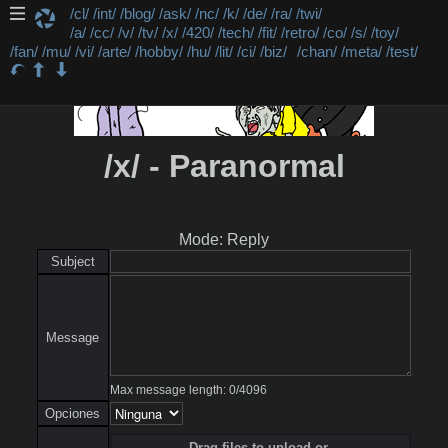
/cl/
/int/
/blog/
/ask/
/nc/
/k/
/de/
/ra/
/twi/
/a/
/cc/
/v/
/tv/
/x/
/420/
/tech/
/fit/
/retro/
/co/
/s/
/toy/
/fan/
/mu/
/vi/
/arte/
/hobby/
/hu/
/lit/
/ci/
/biz/
/chan/
/meta/
/test/
/x/ - Paranormal
Mode: Reply
Subject
Message
Max message length:
0
/
4096
Opciones
Drag files to upload or