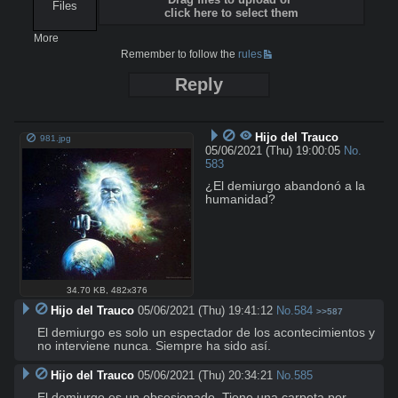
Files
click here to select them
More
Remember to follow the
rules
Reply
Hijo del Trauco
981.jpg
05/06/2021 (Thu) 19:00:05
No.
583
¿El demiurgo abandonó a la 
humanidad?
34.70 KB
,
482x376
Hijo del Trauco
05/06/2021 (Thu) 19:41:12
No.
584
>>587
El demiurgo es solo un espectador de los acontecimientos y 
no interviene nunca. Siempre ha sido así.
Hijo del Trauco
05/06/2021 (Thu) 20:34:21
No.
585
El demiurgo es un obsesionado. Tiene una carpeta por 