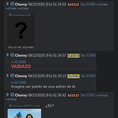
Choroy
09/12/2025 (Fri) 01:24:02
No.
57498
622517
>>57499
>>57500
>>57504
download.mp4
503.42 KB
,
832x480
Choroy
09/12/2025 (Fri) 01:24:57
No.
57499
beb34d
>>57498
VIUDAZO
Choroy
09/12/2025 (Fri) 01:29:13
No.
57500
d1d05b
>>57498
Imagina ser pololo de una admin de ib.
Choroy
09/12/2025 (Fri) 01:30:41
No.
57501
622517
>>57533
>>57534
¿Eh?
Choroya NSFW 2.mp4