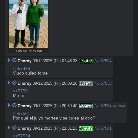
2.05 MB
,
512x768
Choroy
09/12/2025 (Fri) 01:48:38
No.
57504
0d7d1c
>>57498
Viudo culiao fome
Choroy
09/12/2025 (Fri) 20:09:28
No.
57533
6e8b7f
>>57501
Me reí
Choroy
09/12/2025 (Fri) 20:39:40
No.
57534
7fb093
>>57541
>>57501
Por qué el julyo morfea y se culea al otro?
Choroy
09/12/2025 (Fri) 21:31:23
No.
57541
4bec4e
>>57534