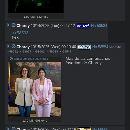
1.50 MB
,
832x480
Choroy
10/14/2025 (Tue) 00:47:12
No.
58534
0c169f
>>58533
kek
Choroy
10/15/2025 (Wed) 00:19:40
No.
58554
8dc5e4
>>58564
>>59042
>>59057
>>59062
>>59069
>>59547
Más de las comunachas 
Show Off 10150014.mp4
favoritas de Choroy.
1.70 MB
,
608x640
Choroy
10/15/2025 (Wed) 00:32:16
No.
58555
fbb737