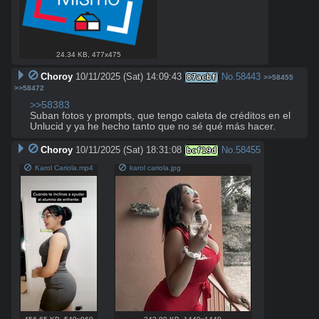
24.34 KB
,
477x475
Choroy
10/11/2025 (Sat) 14:09:43
No.
58443
87acbf
>>58455
>>58472
>>58383
Suban fotos y prompts, que tengo caleta de créditos en el 
Unlucid y ya he hecho tanto que no sé qué más hacer.
Choroy
10/11/2025 (Sat) 18:31:08
No.
58455
bcf19d
Karol Cariola.mp4
karol cariola.jpg