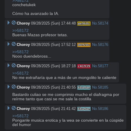
>>58172
conchetukek

Cómo ha avanzado la IA.
Choroy
09/28/2025 (Sun) 17:44:48
No.
58174
ae960c
>>58172
Buenas Mazas profesor tetas.
Choroy
09/28/2025 (Sun) 17:52:12
No.
58176
d0920c
>>58172
Nooo duendebross...
Choroy
09/28/2025 (Sun) 18:27:18
No.
58177
c41939
>>58172
No me extrañaría que a más de un mongolito le caliente
Choroy
09/28/2025 (Sun) 21:40:55
No.
58185
6ba4ae
Bastardo culiao se me comprimio mucho el diafragma por 
reírme tanto que casi se me sale la costilla
Choroy
09/28/2025 (Sun) 21:41:42
No.
58186
6ba4ae
>>58172
Ponganle musica erotica y la wea se convierte en la cúspide 
del humor