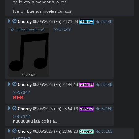
se lo voy a mandar a la rosi

fueron buenos inceles culiaos.
Choroy
09/05/2025 (Fri) 23:21:39
No.
57148
05b1e9
>>57147
zurdito gritando.mp3
59.32 KB
,
Choroy
09/05/2025 (Fri) 23:44:48
No.
57149
ed4cf8
>>57147
KEK
Choroy
09/05/2025 (Fri) 23:54:16
No.
57150
962ac5
>>57147
nuuuuuuu laa politsia...
Choroy
09/05/2025 (Fri) 23:59:23
No.
57153
64ceba