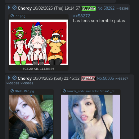
Choroy
10/02/2025 (Thu) 19:14:57
No.
58292
5dcd4a
>>58306
>>58272
77.png
Las tens son terrible putas
503.20 KB
,
1143x886
Choroy
10/04/2025 (Sat) 21:45:32
No.
58305
bd777e
>>58307
>>59088
>>59092
9hdoUN7.jpg
tumblr_nivh3swnTz1td7x5so1_500.jpg