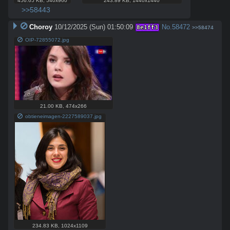
456.65 KB
,
540x960
243.89 KB
,
1440x1440
>>58443
Choroy
10/12/2025 (Sun) 01:50:09
No.
58472
8e1ff3
>>58474
OIP-72855072.jpg
21.00 KB
,
474x266
obtieneimagen-2227589037.jpg
234.83 KB
,
1024x1109