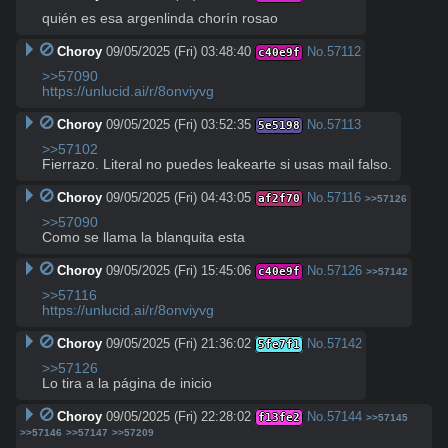
quién es esa argenlinda chorín rosao
Choroy
09/05/2025 (Fri) 03:48:40
No.
57112
c40e9f
>>57090
https://unlucid.ai/r/8onviyvg
Choroy
09/05/2025 (Fri) 03:52:35
No.
57113
5e5198
>>57102
Fierrazo. Literal no puedes leakearte si usas mail falso.
Choroy
09/05/2025 (Fri) 04:43:05
No.
57116
af2f70
>>57126
>>57090
Como se llama la blanquita esta
Choroy
09/05/2025 (Fri) 15:45:06
No.
57126
c40e9f
>>57142
>>57116
https://unlucid.ai/r/8onviyvg
Choroy
09/05/2025 (Fri) 21:36:02
No.
57142
5fe7f1
>>57126
Lo tira a la página de inicio
Choroy
09/05/2025 (Fri) 22:28:02
No.
57144
f13fe2
>>57145
>>57146
>>57147
>>57209