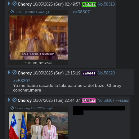
Choroy
10/05/2025 (Sun) 02:49:57
No.
58313
3fd120
>>58307
1733310286511446.gif
1.83 MB
,
325x244
Choroy
10/05/2025 (Sun) 13:15:19
No.
58320
2a0d41
>>58307
Ya me había sacado la tula pa afuera del buzo, Choroy 
conchetumare
Choroy
10/07/2025 (Tue) 22:44:37
No.
58367
d74faa
>>58383
Puta la hueá, las hizo con 
Scissoring 10072239.mp4
ropa.