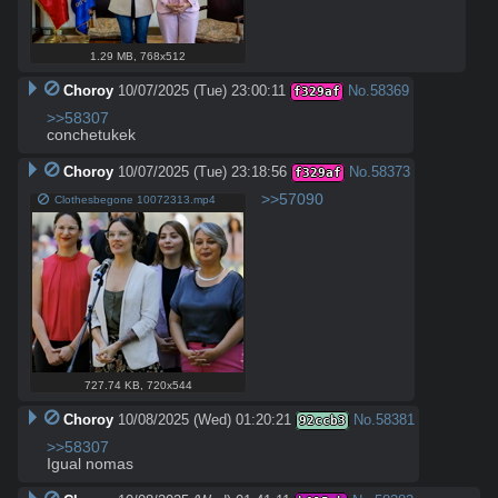
1.29 MB
,
768x512
Choroy
10/07/2025 (Tue) 23:00:11
No.
58369
f329af
>>58307
conchetukek
Choroy
10/07/2025 (Tue) 23:18:56
No.
58373
f329af
>>57090
Clothesbegone 10072313.mp4
727.74 KB
,
720x544
Choroy
10/08/2025 (Wed) 01:20:21
No.
58381
92ccb3
>>58307
Igual nomas