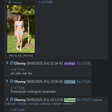
>>57090
rosi.mp4
966.82 KB
,
480x832
Choroy
09/05/2025 (Fri) 22:34:40
No.
57145
6934a7
>>57144
uh ctm me fui
Choroy
09/05/2025 (Fri) 23:06:49
No.
57146
5a87a4
>>57144
Tremendo triángulo invertido
Choroy
09/05/2025 (Fri) 23:13:58
No.
57147
9fecae
>>57148
>>57149
>>57150
>>57153
>>57154
>>57167
>>57207
>>57144