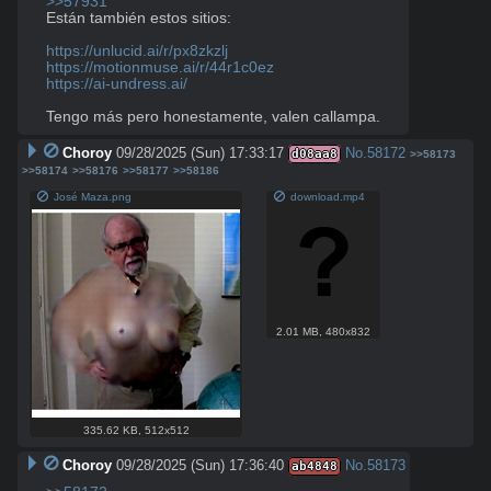
>>57931
Están también estos sitios:

https://unlucid.ai/r/px8zkzlj
https://motionmuse.ai/r/44r1c0ez
https://ai-undress.ai/
Tengo más pero honestamente, valen callampa.
Choroy
09/28/2025 (Sun) 17:33:17
No.
58172
d08aa8
>>58173
>>58174
>>58176
>>58177
>>58186
José Maza.png
download.mp4
2.01 MB
,
480x832
335.62 KB
,
512x512
Choroy
09/28/2025 (Sun) 17:36:40
No.
58173
ab4848