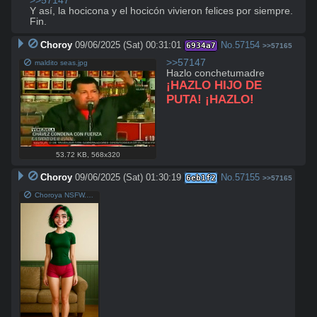
>>57147
Y así, la hocicona y el hocicón vivieron felices por siempre. 
Fin.
Choroy
09/06/2025 (Sat) 00:31:01
No.
57154
6934a7
>>57165
>>57147
maldito seas.jpg
Hazlo conchetumadre 
¡HAZLO HIJO DE 
PUTA! ¡HAZLO!
53.72 KB
,
568x320
Choroy
09/06/2025 (Sat) 01:30:19
No.
57155
6eb1f2
>>57165
Choroya NSFW.mp4