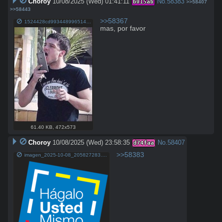
Choroy
10/08/2025 (Wed) 01:41:11
No.
58383
b015ab
>>58407
>>58443
>>58367
1524428cd9934489965142e4dd298b84a43f7de85670f7861fa714e997c55b40.jpg
mas, por favor
61.40 KB
,
472x573
Choroy
10/08/2025 (Wed) 23:58:35
No.
58407
d74faa
>>58383
imagen_2025-10-08_205827283.png