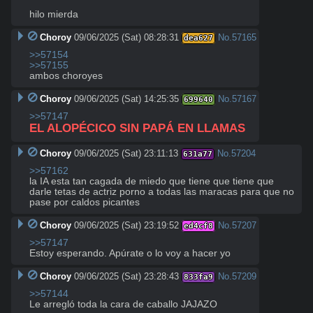
hilo mierda
Choroy
09/06/2025 (Sat) 08:28:31
No.
57165
dea627
>>57154
>>57155
ambos choroyes
Choroy
09/06/2025 (Sat) 14:25:35
No.
57167
699640
>>57147
EL ALOPÉCICO SIN PAPÁ EN LLAMAS
Choroy
09/06/2025 (Sat) 23:11:13
No.
57204
631a77
>>57162
la IA esta tan cagada de miedo que tiene que tiene que 
darle tetas de actriz porno a todas las maracas para que no 
pase por caldos picantes
Choroy
09/06/2025 (Sat) 23:19:52
No.
57207
ed4cf8
>>57147
Estoy esperando. Apúrate o lo voy a hacer yo
Choroy
09/06/2025 (Sat) 23:28:43
No.
57209
833fa9
>>57144
Le arregló toda la cara de caballo JAJAZO