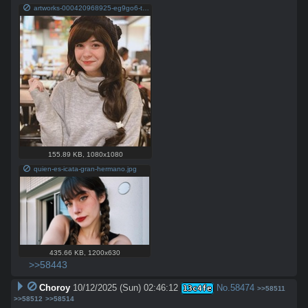
artworks-000420968925-eg9go6-t1080x1080.jpg
155.89 KB
,
1080x1080
quien-es-icata-gran-hermano.jpg
435.66 KB
,
1200x630
>>58443
Choroy
10/12/2025 (Sun) 02:46:12
No.
58474
13c4fe
>>58511
>>58512
>>58514