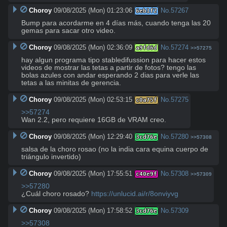
Choroy
09/08/2025 (Mon) 01:23:06
No.
57267
6eb1f2
Bump para acordarme en 4 días más, cuando tenga las 20 
gemas para sacar otro video.
Choroy
09/08/2025 (Mon) 02:36:09
No.
57274
a9fd6d
>>57275
hay algun programa tipo stabledifussion para hacer estos 
videos de mostrar las tetas a partir de fotos? tengo las 
bolas azules con andar esperando 2 dias para verle las 
tetas a las minitas de gerencia.
Choroy
09/08/2025 (Mon) 02:53:15
No.
57275
c0a75f
>>57274
Wan 2.2, pero requiere 16GB de VRAM creo.
Choroy
09/08/2025 (Mon) 12:29:40
No.
57280
3cd76e
>>57308
salsa de la choro rosao (no la india cara equina cuerpo de 
triángulo invertido)
Choroy
09/08/2025 (Mon) 17:55:51
No.
57308
c40e9f
>>57309
>>57280
¿Cuál choro rosado? 
https://unlucid.ai/r/8onviyvg
Choroy
09/08/2025 (Mon) 17:58:52
No.
57309
3cd76e
>>57308