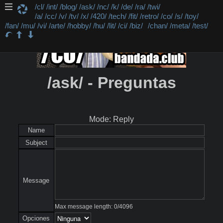
/cl/
/int/
/blog/
/ask/
/nc/
/k/
/de/
/ra/
/twi/
/a/
/cc/
/v/
/tv/
/x/
/420/
/tech/
/fit/
/retro/
/co/
/s/
/toy/
/fan/
/mu/
/vi/
/arte/
/hobby/
/hu/
/lit/
/ci/
/biz/
/chan/
/meta/
/test/
/ask/ - Preguntas
Mode: Reply
Name
Subject
Message
Max message length:
0
/
4096
Opciones