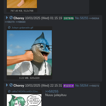
767.40 KB
,
512x768
Choroy
10/01/2025 (Wed) 01:15:19
No.
58255
10704b
>>58264
>>58270
>>58660
Julayo golpeado.gif
3.22 MB
,
320x320
Choroy
10/01/2025 (Wed) 22:15:31
No.
58264
8522ce
>>58272
>>58255
cd6a74f245cce82c22ecc6352d11614b2ccfa6ffaba06e49341559da2246a01b enfermera.jpg
Nuuu julayituu