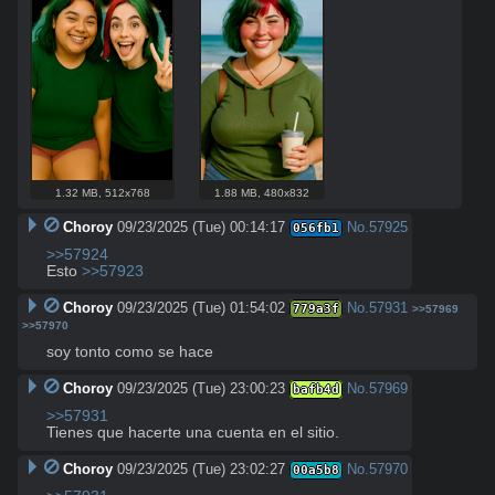
1.32 MB
,
512x768
1.88 MB
,
480x832
Choroy
09/23/2025 (Tue) 00:14:17
No.
57925
056fb1
>>57924
Esto 
>>57923
Choroy
09/23/2025 (Tue) 01:54:02
No.
57931
779a3f
>>57969
>>57970
soy tonto como se hace
Choroy
09/23/2025 (Tue) 23:00:23
No.
57969
bafb4d
>>57931
Tienes que hacerte una cuenta en el sitio.
Choroy
09/23/2025 (Tue) 23:02:27
No.
57970
00a5b8