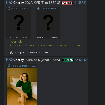
Choroy
09/30/2025 (Tue) 18:59:35
No.
58249
ab4848
result-1759258321054.mp4
result-1758939171178.mp4
706.30 KB
,
720x416
518.96 KB
,
720x448
>ver tele
>poder verle las tetas a la mina que uno quiera
¡Qué época para estar vivo!
Choroy
10/01/2025 (Wed) 01:08:33
No.
58254
10704b
Petite Undress v3 10010103.mp4