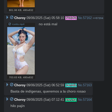
801.96 KB
,
480x832
Choroy
09/06/2025 (Sat) 05:58:10
No.
57162
f793f6
>>57204
no está mal
icatits.mp4
703.63 KB
,
480x832
Choroy
09/06/2025 (Sat) 06:52:59
No.
57163
34e9db
Basta de indígenas, queremos a la choro rosao
Choroy
09/06/2025 (Sat) 07:12:41
No.
57164
09e29a
hilo pajín
