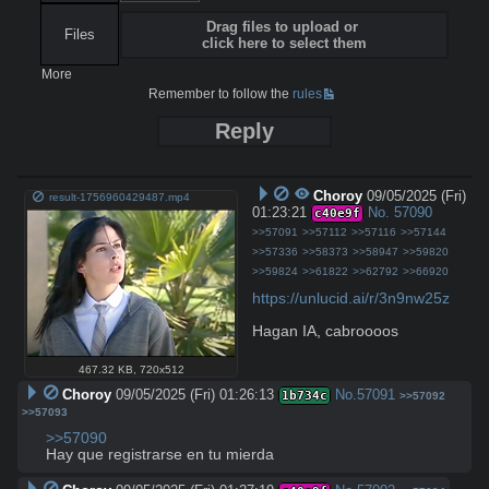
Drag files to upload or
Files
click here to select them
More
Remember to follow the
rules
Reply
Choroy
09/05/2025 (Fri)
result-1756960429487.mp4
01:23:21
No.
57090
c40e9f
>>57091
>>57112
>>57116
>>57144
>>57336
>>58373
>>58947
>>59820
>>59824
>>61822
>>62792
>>66920
https://unlucid.ai/r/3n9nw25z
Hagan IA, cabroooos
467.32 KB
,
720x512
Choroy
09/05/2025 (Fri) 01:26:13
No.
57091
1b734c
>>57092
>>57093
>>57090
Hay que registrarse en tu mierda