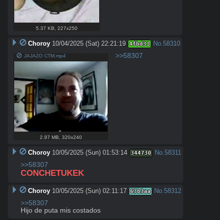
5.37 KB
,
227x250
Choroy
10/04/2025 (Sat) 22:21:19
No.
58310
4fbd31
>>58307
JAJAZO CTM.mp4
2.97 MB
,
320x240
Choroy
10/05/2025 (Sun) 01:53:14
No.
58311
344730
>>58307
CONCHETUKEK
Choroy
10/05/2025 (Sun) 02:11:17
No.
58312
63b3aa
>>58307
Hijo de puta mis costados