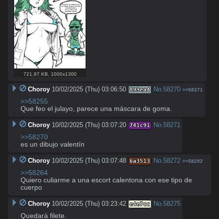
721.97 KB
,
1000x1300
Choroy
10/02/2025 (Thu) 03:06:50
No.
58270
899ea4
>>58271
>>58255
Que feo el julayo, parece una máscara de goma.
Choroy
10/02/2025 (Thu) 03:07:20
No.
58271
741c91
>>58270
es un dibujo valentín
Choroy
10/02/2025 (Thu) 03:07:48
No.
58272
6a3513
>>58292
>>58264
Quiero culiarme a una escort calentona con ese tipo de 
cuerpo
Choroy
10/02/2025 (Thu) 03:23:42
No.
58275
e4e7cc
Quedará filete.