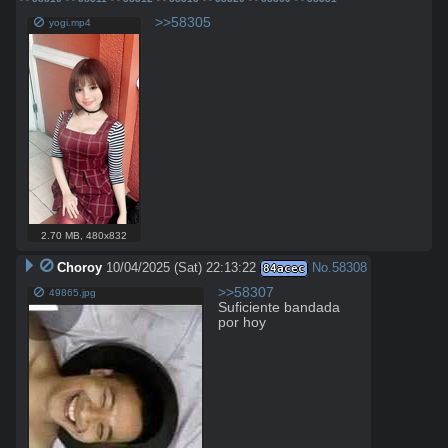
>>58305
yogi.mp4
2.70 MB
,
480x832
Choroy
10/04/2025 (Sat) 22:13:22
No.
58308
84acec
>>58307
49865.jpg
Suficiente bandada 
por hoy