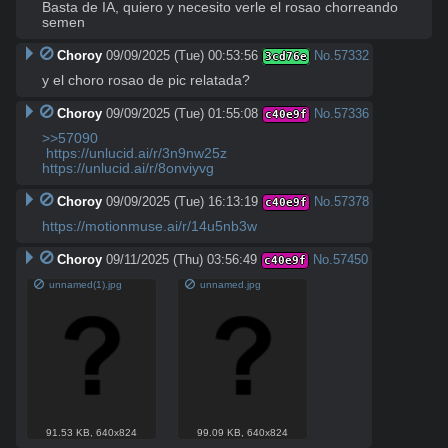
Basta de IA, quiero y necesito verle el rosao chorreando 
semen
Choroy
09/09/2025 (Tue) 00:53:56
No.
57332
3cd76e
y el choro rosao de pic relatada?
Choroy
09/09/2025 (Tue) 01:55:08
No.
57336
c40e9f
>>57090
https://unlucid.ai/r/3n9nw25z
https://unlucid.ai/r/8onviyvg
Choroy
09/09/2025 (Tue) 16:13:19
No.
57378
c40e9f
https://motionmuse.ai/r/14u5nb3w
Choroy
09/11/2025 (Thu) 03:56:49
No.
57450
c40e9f
unnamed(1).jpg
unnamed.jpg
91.53 KB
,
640x824
99.09 KB
,
640x824