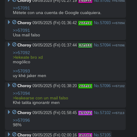
Choroy
09/05/2025 (Fri) 01:27:19
No.
57092
c40e9f
>>57094
>>57091
Métete con una cuenta de Google cualquiera.
Choroy
09/05/2025 (Fri) 01:36:42
No.
57093
28da01
>>57094
>>57091
Usa mail falso
Choroy
09/05/2025 (Fri) 01:37:44
No.
57094
42a048
>>57096
>>57092
>lekeate bro xd
mogólico

>>57093
uy khé jaker men
Choroy
09/05/2025 (Fri) 01:38:20
No.
57096
28da01
>>57102
>>57094
>leakearse con un mail falso
Khé tatita ignorantr men
Choroy
09/05/2025 (Fri) 01:58:45
No.
57102
c63feb
>>57113
>>57096
98%
Choroy
09/05/2025 (Fri) 02:00:16
No.
57105
d522cb