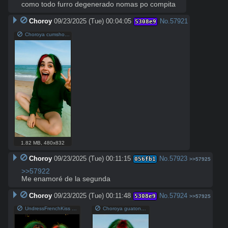
como todo furro degenerado nomas po compita
Choroy
09/23/2025 (Tue) 00:04:05
No.
57921
5308e9
Choroya cumshot.mp4
1.82 MB
,
480x832
Choroy
09/23/2025 (Tue) 00:11:15
No.
57923
056fb1
>>57925
>>57922
Me enamoré de la segunda
Choroy
09/23/2025 (Tue) 00:11:48
No.
57924
5308e9
>>57925
UndressFrenchKiss 09230001.mp4
Choroya guatona.mp4