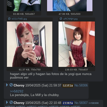
93.88 KB
,
500x667
47.96 KB
,
500x500
bO2zTWD.jpg
aRCNNjH.jpg
61.37 KB
,
750x750
139.03 KB
,
750x937
hagan algo util y hagan las fotos de la yogi que nunca 
pudimos ver
Choroy
10/04/2025 (Sat) 21:59:37
No.
58306
523f1a
>>58292
La pendejita, La Milf y la chubby.
Choroy
10/04/2025 (Sat) 22:10:48
No.
58307
23307a
>>58308
>>58310
>>58311
>>58312
>>58313
>>58320
>>58369
>>58381