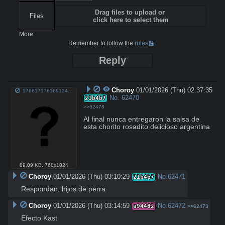
Drag files to upload or
Files
click here to select them
More
Remember to follow the
rules
Reply
Choroy
01/01/2026 (Thu) 02:37:35
1766171761691247m.jpg
No.
62470
21b4b7
>>62478
Al final nunca entregaron la salsa de 
esta chorito rosadito delicioso argentina
89.09 KB
,
768x1024
Choroy
01/01/2026 (Thu) 03:10:29
No.
62471
21b4b7
Respondan, hijos de perra
Choroy
01/01/2026 (Thu) 03:14:59
No.
62472
a94482
>>62473
Efecto Kast