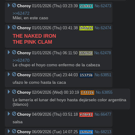
Choroy
01/01/2026 (Thu) 03:23:39
No.
62473
21b4b7
>>62472
Milei, en este caso
Choroy
01/01/2026 (Thu) 03:41:38
No.
62474
bfde18
THE NAKED IRON
THE PINK CLAM
Choroy
01/01/2026 (Thu) 06:11:50
No.
62478
959670
>>62470
Le chupo el hoyo como enfermo de la cabeza
Choroy
02/03/2026 (Tue) 23:44:03
No.
63851
15375b
ufazo le como hasta la caca
Choroy
02/04/2026 (Wed) 00:10:19
No.
63855
c77316
Le lamería el lunar del hoyo hasta dejárselo color argentina 
(blanco)
Choroy
04/09/2026 (Thu) 03:51:18
No.
66477
e74e41
salsa
Choroy
06/09/2026 (Tue) 14:07:25
No.
68213
1686eb