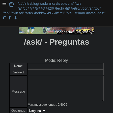
/cl/
/int/
/blog/
/ask/
/nc/
/k/
/de/
/ra/
/twi/
/a/
/cc/
/v/
/tv/
/x/
/420/
/tech/
/fit/
/retro/
/co/
/s/
/toy/
/fan/
/mu/
/vi/
/arte/
/hobby/
/hu/
/lit/
/ci/
/biz/
/chan/
/meta/
/test/
/ask/ - Preguntas
Mode: Reply
Name
Subject
Message
Max message length:
0
/
4096
Opciones