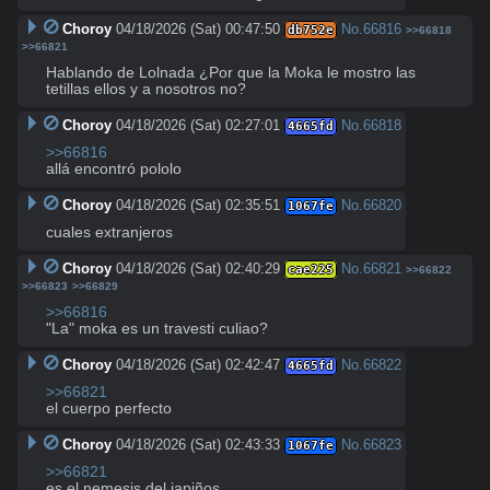
Choroy
04/18/2026 (Sat) 00:47:50
No.
66816
db752e
>>66818
>>66821
Hablando de Lolnada ¿Por que la Moka le mostro las 
tetillas ellos y a nosotros no?
Choroy
04/18/2026 (Sat) 02:27:01
No.
66818
4665fd
>>66816
allá encontró pololo
Choroy
04/18/2026 (Sat) 02:35:51
No.
66820
1067fe
cuales extranjeros
Choroy
04/18/2026 (Sat) 02:40:29
No.
66821
cae225
>>66822
>>66823
>>66829
>>66816
"La" moka es un travesti culiao?
Choroy
04/18/2026 (Sat) 02:42:47
No.
66822
4665fd
>>66821
el cuerpo perfecto
Choroy
04/18/2026 (Sat) 02:43:33
No.
66823
1067fe
>>66821
es el nemesis del japiños