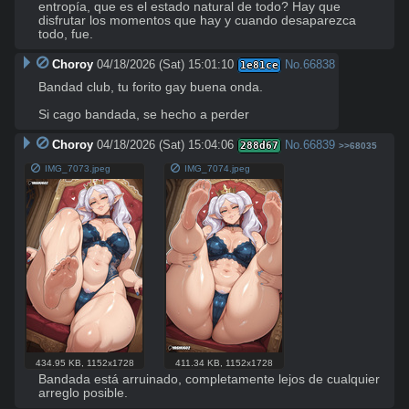
entropía, que es el estado natural de todo? Hay que 
disfrutar los momentos que hay y cuando desaparezca 
todo, fue.
Choroy
04/18/2026 (Sat) 15:01:10
No.
66838
1e81ce
Bandad club, tu forito gay buena onda.

Si cago bandada, se hecho a perder
Choroy
04/18/2026 (Sat) 15:04:06
No.
66839
288d67
>>68035
IMG_7073.jpeg
IMG_7074.jpeg
434.95 KB
,
1152x1728
411.34 KB
,
1152x1728
Bandada está arruinado, completamente lejos de cualquier 
arreglo posible.