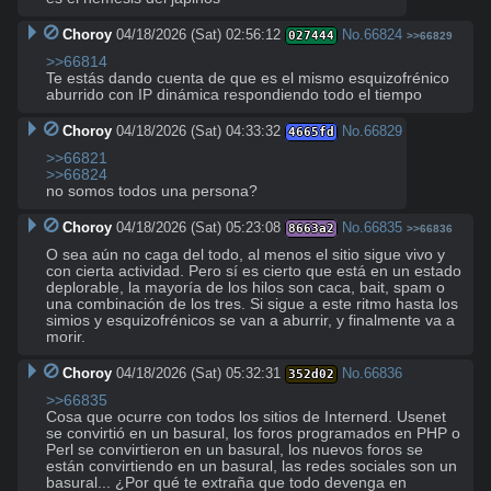
Choroy
04/18/2026 (Sat) 02:56:12
No.
66824
027444
>>66829
>>66814
Te estás dando cuenta de que es el mismo esquizofrénico 
aburrido con IP dinámica respondiendo todo el tiempo
Choroy
04/18/2026 (Sat) 04:33:32
No.
66829
4665fd
>>66821
>>66824
no somos todos una persona?
Choroy
04/18/2026 (Sat) 05:23:08
No.
66835
8663a2
>>66836
O sea aún no caga del todo, al menos el sitio sigue vivo y 
con cierta actividad. Pero sí es cierto que está en un estado 
deplorable, la mayoría de los hilos son caca, bait, spam o 
una combinación de los tres. Si sigue a este ritmo hasta los 
simios y esquizofrénicos se van a aburrir, y finalmente va a 
morir.
Choroy
04/18/2026 (Sat) 05:32:31
No.
66836
352d02
>>66835
Cosa que ocurre con todos los sitios de Internerd. Usenet 
se convirtió en un basural, los foros programados en PHP o 
Perl se convirtieron en un basural, los nuevos foros se 
están convirtiendo en un basural, las redes sociales son un 
basural... ¿Por qué te extraña que todo devenga en 