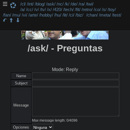
/cl/
/int/
/blog/
/ask/
/nc/
/k/
/de/
/ra/
/twi/
/a/
/cc/
/v/
/tv/
/x/
/420/
/tech/
/fit/
/retro/
/co/
/s/
/toy/
/fan/
/mu/
/vi/
/arte/
/hobby/
/hu/
/lit/
/ci/
/biz/
/chan/
/meta/
/test/
/ask/ - Preguntas
Mode: Reply
Name
Subject
Message
Max message length:
0
/
4096
Opciones