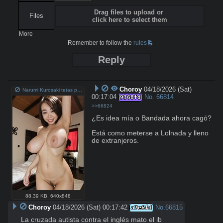
Drag files to upload or
Files
click here to select them
More
Remember to follow the
rules
Reply
Choroy
04/18/2026 (Sat)
Narumi Kurosaki tetas perfectas.jpeg
00:17:04
No.
66814
9368fd
>>66824
¿Es idea mía o Bandada ahora cagó? 

Está como meterse a Lolnada y lleno 
de extranjeros.
88.39 KB
,
640x848
Choroy
04/18/2026 (Sat) 00:17:42
No.
66815
a7e6fd
La cruzada autista contra el inglés mato el ib