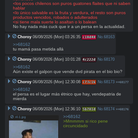
<los pocos chilenos son puros guatones flaites que ni saben 
hablar
<lo único salvable es la fruta y verdura, el resto son puros 
productos vencidos, robados o adulterados
<si tiene mala suerte lo asaltan o lo balean
No hay nada más cuck que ir a un persa en la actualidad.
Choroy
06/08/2026 (Mon) 03:26:35
No.
68163
c10d40
>>68162
tu mamá pasa metida allá
Choroy
06/08/2026 (Mon) 10:01:28
No.
68170
4c222d
>>68162
Aún existe el galpon que vende dvd pirata en el bio bio?
Choroy
06/08/2026 (Mon) 12:30:08
No.
68173
c73c16
>>68177
>>68162
el persa es el lugar más étnico que hay, vendepatria de 
mierda
Choroy
06/08/2026 (Mon) 12:36:10
No.
68174
5b701d
>>68176
>>68162
r4-1.jpg
>Mmmmm si rico pene 
circuncidado