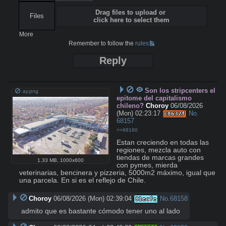
Drag files to upload or
Files
click here to select them
More
Remember to follow the
rules
Reply
Son los stripcenters el
ay.png
epitome del capitalismo
chileno?
Choroy
06/08/2026
(Mon) 02:23:17
No.
c8632f
68157
>>68160
Estan creciendo en todas las 
regiones, mezcla auto con 
tiendas de marcas grandes 
1.33 MB
,
1000x600
con pymes, mierda 
veterinarias, bencinera y pizzeria, 5000m2 máximo, igual que 
una parcela. En si es el reflejo de Chile.
Choroy
06/08/2026 (Mon) 02:39:04
No.
68158
81ecfe
admito que es bastante cómodo tener uno al lado