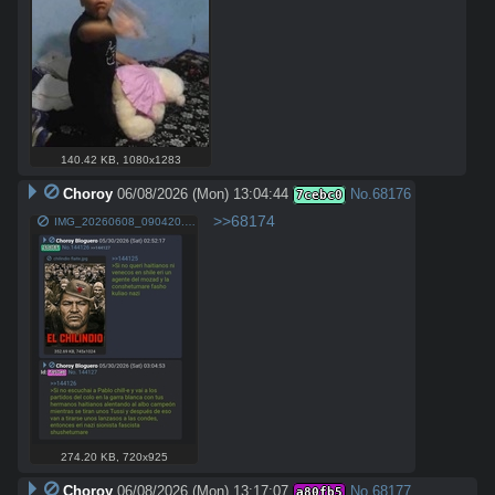
140.42 KB
,
1080x1283
Choroy
06/08/2026 (Mon) 13:04:44
No.
68176
7cebc0
>>68174
IMG_20260608_090420.jpg
274.20 KB
,
720x925
Choroy
06/08/2026 (Mon) 13:17:07
No.
68177
a80fb5