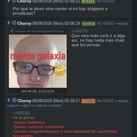
Choroy
06/08/2026 (Mon) 02:48:22
No.
68159
4f9221
Por qué le dicen strip center si no hay strippers o 
prostitutas?
Choroy
06/08/2026 (Mon) 03:08:29
No.
68160
5b701d
>>68162
>>68157
mamás-ctm-v0-a2aulpfsse1h1.png
Que wea más cuck ir a algo 
así, no hay nada más chad 
que los persas
363.89 KB
,
1223x1125
Choroy
06/08/2026 (Mon) 03:18:17
No.
68162
d47322
>>68163
>>68170
>>68173
>>68174
>>68182
>>68160
>ir al persa
<puros haitianos
<puros venecos inmundos
<puros congolombianos y otra variedad de carimonos 
horrendos