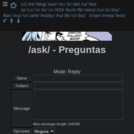
/cl/
/int/
/blog/
/ask/
/nc/
/k/
/de/
/ra/
/twi/
/a/
/cc/
/v/
/tv/
/x/
/420/
/tech/
/fit/
/retro/
/co/
/s/
/toy/
/fan/
/mu/
/vi/
/arte/
/hobby/
/hu/
/lit/
/ci/
/biz/
/chan/
/meta/
/test/
/ask/ - Preguntas
Mode: Reply
Name
Subject
Message
Max message length:
0
/
4096
Opciones