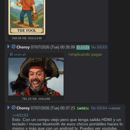
348.06 KB
,
832x1248
Choroy
07/07/2026 (Tue) 00:35:09
No.
69263
46bba4
>implicando pagar
pirate.gif
791.25 KB
,
245x168
Choroy
07/07/2026 (Tue) 00:37:23
No.
69264
1a4d1c
>>69320
>>69193
Esto. Con un compu viejo pero que tenga salida HDMI y un 
teclado / mouse bluetooth de esos chicos portátiles haces lo 
mismo y más que con un android tv. Puedes ver youtube, 