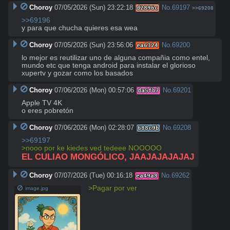
Choroy
07/05/2026 (Sun) 23:22:18
No.
69197
d2896c
>>69208
>>69196
y para que chucha quieres esa wea
Choroy
07/05/2026 (Sun) 23:56:06
No.
69200
ea6324
lo mejor es reutilizar uno de alguna compañia como entel, 
mundo etc que tenga android para instalar el glorioso 
xupertv y gozar como los basados
Choroy
07/06/2026 (Mon) 00:57:06
No.
69201
da5fb7
Apple TV 4K

o eres pobretón
Choroy
07/06/2026 (Mon) 02:28:07
No.
69208
688c9b
>>69197
>nooo por ke kiedes ved tedeee NOOOOO
EL CULIAO MONGÓLICO, JAAJAJAJAJAJ
Choroy
07/07/2026 (Tue) 00:16:18
No.
69262
ea49a8
>Pagar por ver
image.jpg