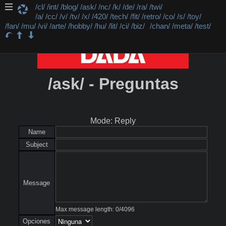
/cl/
/int/
/blog/
/ask/
/nc/
/k/
/de/
/ra/
/twi/
/a/
/cc/
/v/
/tv/
/x/
/420/
/tech/
/fit/
/retro/
/co/
/s/
/toy/
/fan/
/mu/
/vi/
/arte/
/hobby/
/hu/
/lit/
/ci/
/biz/
/chan/
/meta/
/test/
/ask/ - Preguntas
Mode: Reply
Name
Subject
Message
Max message length:
0
/
4096
Opciones