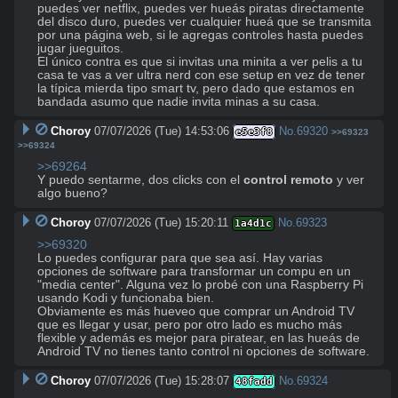
puedes ver netflix, puedes ver hueás piratas directamente 
del disco duro, puedes ver cualquier hueá que se transmita 
por una página web, si le agregas controles hasta puedes 
jugar jueguitos.

El único contra es que si invitas una minita a ver pelis a tu 
casa te vas a ver ultra nerd con ese setup en vez de tener 
la típica mierda tipo smart tv, pero dado que estamos en 
bandada asumo que nadie invita minas a su casa.
Choroy
07/07/2026 (Tue) 14:53:06
No.
69320
e5e3f8
>>69323
>>69324
>>69264
Y puedo sentarme, dos clicks con el 
control remoto
 y ver 
algo bueno?
Choroy
07/07/2026 (Tue) 15:20:11
No.
69323
1a4d1c
>>69320
Lo puedes configurar para que sea así. Hay varias 
opciones de software para transformar un compu en un 
"media center". Alguna vez lo probé con una Raspberry Pi 
usando Kodi y funcionaba bien.

Obviamente es más hueveo que comprar un Android TV 
que es llegar y usar, pero por otro lado es mucho más 
flexible y además es mejor para piratear, en las hueás de 
Android TV no tienes tanto control ni opciones de software.
Choroy
07/07/2026 (Tue) 15:28:07
No.
69324
48fadd