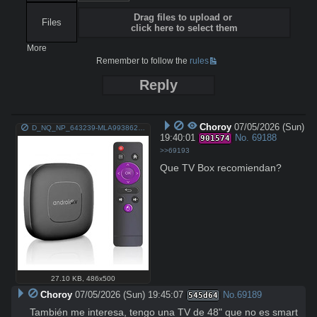
Drag files to upload or
Files
click here to select them
More
Remember to follow the
rules
Reply
Choroy
07/05/2026 (Sun)
D_NQ_NP_643239-MLA99386220452_112025-O.jpg
19:40:01
No.
69188
901574
>>69193
Que TV Box recomiendan?
27.10 KB
,
486x500
Choroy
07/05/2026 (Sun) 19:45:07
No.
69189
545d64
También me interesa, tengo una TV de 48" que no es smart 