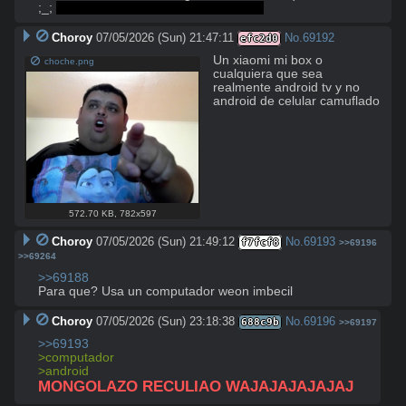
;_; 
ojalá se le pueda instalar ReVanced
Choroy
07/05/2026 (Sun) 21:47:11
No.
69192
efc2d0
Un xiaomi mi box o 
choche.png
cualquiera que sea 
realmente android tv y no 
android de celular camuflado
572.70 KB
,
782x597
Choroy
07/05/2026 (Sun) 21:49:12
No.
69193
f7fcf8
>>69196
>>69264
>>69188
Para que? Usa un computador weon imbecil
Choroy
07/05/2026 (Sun) 23:18:38
No.
69196
688c9b
>>69197
>>69193
>computador
>android
MONGOLAZO RECULIAO WAJAJAJAJAJAJ