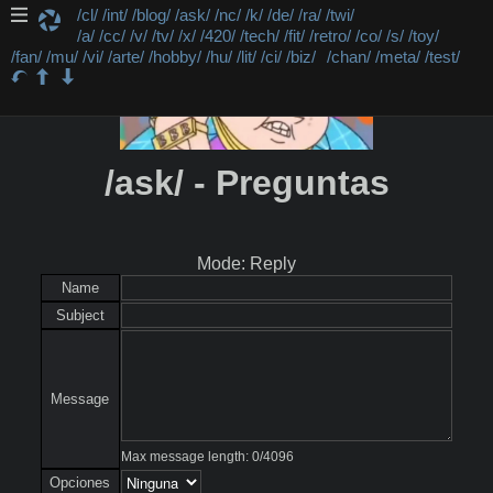
/cl/
/int/
/blog/
/ask/
/nc/
/k/
/de/
/ra/
/twi/
/a/
/cc/
/v/
/tv/
/x/
/420/
/tech/
/fit/
/retro/
/co/
/s/
/toy/
/fan/
/mu/
/vi/
/arte/
/hobby/
/hu/
/lit/
/ci/
/biz/
/chan/
/meta/
/test/
/ask/ - Preguntas
Mode: Reply
Name
Subject
Message
Max message length:
0
/
4096
Opciones