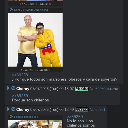
167.72 KB
,
1313x1080
Kast y el Modo Ahorro.jpg
62.40 KB
,
1024x1008
>>69258
¿Por qué todos son marrones, obesos y cara de soyeros?
Choroy
07/07/2026 (Tue) 00:13:07
No.
69260
79cb9e
>>69261
>>69259
Porque son chilenos
Choroy
07/07/2026 (Tue) 00:13:49
No.
69261
008b45
>>69260
Familia chilena.jpg
No lo son. Los 
chilenos somos 