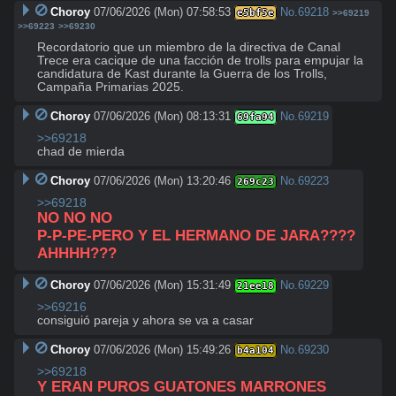
Choroy
07/06/2026 (Mon) 07:58:53
No.
69218
e5bf5e
>>69219
>>69223
>>69230
Recordatorio que un miembro de la directiva de Canal 
Trece era cacique de una facción de trolls para empujar la 
candidatura de Kast durante la Guerra de los Trolls, 
Campaña Primarias 2025.
Choroy
07/06/2026 (Mon) 08:13:31
No.
69219
69fa94
>>69218
chad de mierda
Choroy
07/06/2026 (Mon) 13:20:46
No.
69223
269c23
>>69218
NO NO NO
P-P-PE-PERO Y EL HERMANO DE JARA????
AHHHH???
Choroy
07/06/2026 (Mon) 15:31:49
No.
69229
21ee18
>>69216
consiguió pareja y ahora se va a casar
Choroy
07/06/2026 (Mon) 15:49:26
No.
69230
b4a104
>>69218
Y ERAN PUROS GUATONES MARRONES 