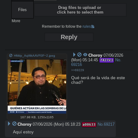
Drag files to upload or
Files
click here to select them
More
Remember to follow the
rules
Reply
Choroy
07/06/2026
HMdp_AqWkAAVF0P~2.jpeg
(Mon) 05:14:45
No.
7427e3
69216
>>69229
Qué será de la vida de este 
chad?
167.98 KB
,
1250x1165
Choroy
07/06/2026 (Mon) 05:18:23
No.
69217
a00633
Aquí estoy