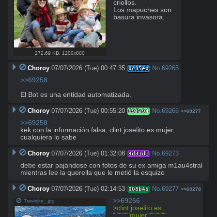
criollos.

Los mapuches son 
basura invasora.
272.69 KB
,
1200x800
Choroy
07/07/2026 (Tue) 00:47:35
No.
69265
0c85eb
>>69258
El Bot es una entidad automatizada.
Choroy
07/07/2026 (Tue) 00:55:20
No.
69266
69fa94
>>69277
>>69258
kek con la información falsa, clint joselito es mujer, 
cualquiera lo sabe
Choroy
07/07/2026 (Tue) 01:32:08
No.
69273
9d31d1
debe estar pajándose con fotos de su ex amiga m1au4stral 
mientras lee la querella que le metió la esquizo
Choroy
07/07/2026 (Tue) 02:14:53
No.
69277
008b45
>>69278
>>69266
Traviejita_.jpg
>clint joselito es 
"""""""mujer""""""""