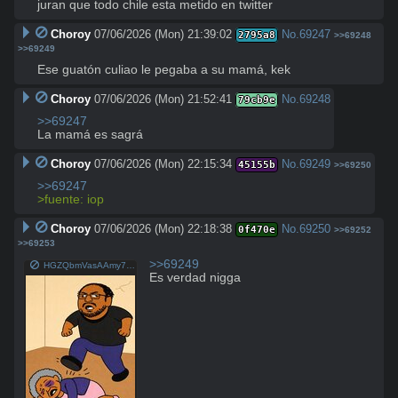
juran que todo chile esta metido en twitter
Choroy
07/06/2026 (Mon) 21:39:02
No.
69247
2795a8
>>69248
>>69249
Ese guatón culiao le pegaba a su mamá, kek
Choroy
07/06/2026 (Mon) 21:52:41
No.
69248
79cb9e
>>69247
La mamá es sagrá
Choroy
07/06/2026 (Mon) 22:15:34
No.
69249
45155b
>>69250
>>69247
>fuente: iop
Choroy
07/06/2026 (Mon) 22:18:38
No.
69250
0f470e
>>69252
>>69253
>>69249
HGZQbmVasAAmy7h.jpg
Es verdad nigga