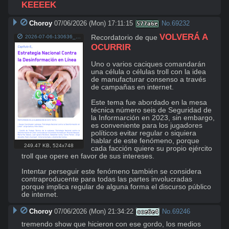
KEEEEK
Choroy
07/06/2026 (Mon) 17:11:15
No.
69232
577a6e
VOLVERÁ A 
2026-07-06-130636_524x748_scrot.png
Recordatorio de que 
OCURRIR
Uno o varios caciques comandarán 
una célula o células troll con la idea 
de manufacturar consenso a través 
de campañas en internet. 

Este tema fue abordado en la mesa 
técnica número seis de Seguridad de 
la Informarción en 2023, sin embargo, 
es conveniente para los jugadores 
políticos evitar regular o siquiera 
hablar de este fenómeno, porque 
249.47 KB
,
524x748
cada facción quiere su propio ejército 
troll que opere en favor de sus intereses.

Intentar perseguir este fenómeno también se considera 
contraproducente para todas las partes involucradas 
porque implica regular de alguna forma el discurso público 
de internet.
Choroy
07/06/2026 (Mon) 21:34:22
No.
69246
cce6e4
tremendo show que hicieron con ese gordo, los medios 