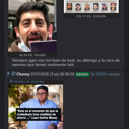
233.37 KB
,
1220x356
69.45 KB
,
765x869
Siempre jajeo con los bots de kast, su alterego y la cara de 
weones que tienen realmente kek.
Choroy
07/07/2026 (Tue) 00:08:59
No.
69259
008b45
>>69260
Medidas de ahorro.jpg