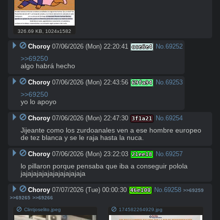
326.69 KB
,
1024x1582
Choroy
07/06/2026 (Mon) 22:20:41
No.
69252
cce6e4
>>69250
algo habrá hecho
Choroy
07/06/2026 (Mon) 22:43:56
No.
69253
69fa94
>>69250
yo lo apoyo
Choroy
07/06/2026 (Mon) 22:47:30
No.
69254
3f1a21
Jijeante como los zurdoanales ven a ese hombre europeo 
de tez blanca y se le raja hasta la nuca.
Choroy
07/06/2026 (Mon) 23:22:03
No.
69257
21ee18
lo pillaron porque pensaba que iba a conseguir polola 
jajajajajajajajajajajaja
Choroy
07/07/2026 (Tue) 00:00:30
No.
69258
46e100
>>69259
>>69265
>>69266
Clintjoselito.jpeg
174582264929.jpg