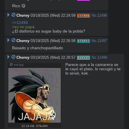
Rico 😋
Choroy
03/19/2025 (Wed) 22:24:59
No.
11496
c35406
>>11494
>es mi papá
¿El disfórico es sugar baby de la pobla?
Choroy
03/19/2025 (Wed) 22:26:58
No.
11497
078d97
Basado y chanchopastillado
Choroy
03/19/2025 (Wed) 22:28:57
No.
11498
4ba8ac
Parece que a la camarera se 
kok.jpg
le cayó el plato, lo recogió y te 
lo sirvió, kok.
22.16 KB
,
379x395