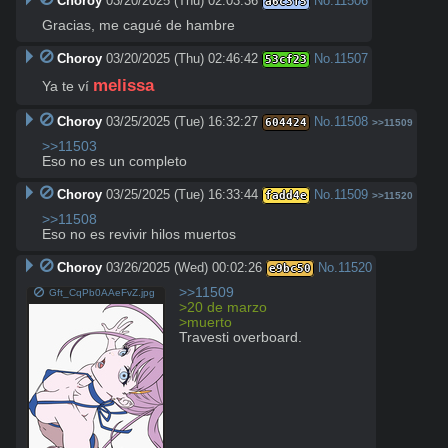
Choroy
03/20/2025 (Thu) 02:03:36
No.
11506
a6c3f5
Gracias, me cagué de hambre
Choroy
03/20/2025 (Thu) 02:46:42
No.
11507
53cf23
melissa
Ya te ví 
Choroy
03/25/2025 (Tue) 16:32:27
No.
11508
604424
>>11509
>>11503
Eso no es un completo
Choroy
03/25/2025 (Tue) 16:33:44
No.
11509
fadd4e
>>11520
>>11508
Eso no es revivir hilos muertos
Choroy
03/26/2025 (Wed) 00:02:26
No.
11520
e9bc50
>>11509
Gft_CqPb0AAeFvZ.jpg
>20 de marzo
>muerto
Travesti overboard.