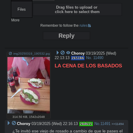
Drag files to upload or
Files
click here to select them
More
Remember to follow the
rules
Reply
Choroy
03/19/2025 (Wed)
img20250319_190532.jpg
22:13:13
No.
11490
2651b6
LA CENA DE LOS BASADOS
314.50 KB
,
1542x2048
Choroy
03/19/2025 (Wed) 22:16:13
No.
11491
2bd615
>>11494
¿Te invitó ese viejo de rosado a cambio de que le pases el 