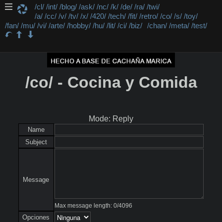
/cl/
/int/
/blog/
/ask/
/nc/
/k/
/de/
/ra/
/twi/
/a/
/cc/
/v/
/tv/
/x/
/420/
/tech/
/fit/
/retro/
/co/
/s/
/toy/
/fan/
/mu/
/vi/
/arte/
/hobby/
/hu/
/lit/
/ci/
/biz/
/chan/
/meta/
/test/
/co/ - Cocina y Comida
Mode: Reply
Name
Subject
Message
Max message length:
0
/
4096
Opciones