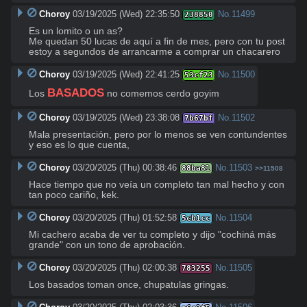
Choroy
03/19/2025 (Wed) 22:35:50
No.
11499
238850
Es un lomito o un as? 

Me quedan 50 lucas de aquí a fin de mes, pero con tu post 
estoy a segundos de arrancarme a comprar un chacarero
Choroy
03/19/2025 (Wed) 22:41:25
No.
11500
53cf23
BASADOS
Los 
 no comemos cerdo goyim
Choroy
03/19/2025 (Wed) 23:38:08
No.
11502
7b67bf
Mala presentación, pero por lo menos se ven contundentes 
y eso es lo que cuenta,
Choroy
03/20/2025 (Thu) 00:38:46
No.
11503
88ba81
>>11508
Hace tiempo que no veía un completo tan mal hecho y con 
tan poco cariño, kek.
Choroy
03/20/2025 (Thu) 01:52:58
No.
11504
5cb1cc
Mi cachero acaba de ver tu completo y dijo "cochiná más 
grande" con un tono de aprobación.
Choroy
03/20/2025 (Thu) 02:00:38
No.
11505
783255
Los basados toman once, chupatulas gringas.