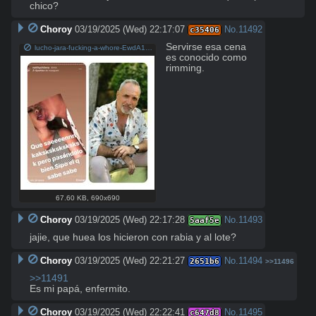
chico?
Choroy
03/19/2025 (Wed) 22:17:07
No.
11492
c35406
Servirse esa cena 
lucho-jara-fucking-a-whore-EwdA1sUWQAMBSu5-690x690-1.jpg
es conocido como 
rimming.
67.60 KB
,
690x690
Choroy
03/19/2025 (Wed) 22:17:28
No.
11493
5aaf5e
jajie, que huea los hicieron con rabia y al lote?
Choroy
03/19/2025 (Wed) 22:21:27
No.
11494
2651b6
>>11496
>>11491
Es mi papá, enfermito.
Choroy
03/19/2025 (Wed) 22:22:41
No.
11495
c647d8