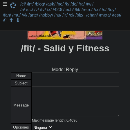
/cl/
/int/
/blog/
/ask/
/nc/
/k/
/de/
/ra/
/twi/
/a/
/cc/
/v/
/tv/
/x/
/420/
/tech/
/fit/
/retro/
/co/
/s/
/toy/
/fan/
/mu/
/vi/
/arte/
/hobby/
/hu/
/lit/
/ci/
/biz/
/chan/
/meta/
/test/
/fit/ - Salid y Fitness
Mode: Reply
Name
Subject
Message
Max message length:
0
/
4096
Opciones