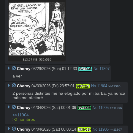
313.97 KB
,
535x516
Choroy
03/29/2026 (Sun) 01:12:30
No.
11897
4fd8c6
a ver
Choroy
04/03/2026 (Fri) 23:57:01
No.
11904
b9fc19
>>11905
2 personas distintas me ha elogiado por mi barba, ya nunca 
más me afeitaré
Choroy
04/04/2026 (Sat) 00:01:06
No.
11905
35ab59
>>11906
>>11904
>2 hombres
Choroy
04/04/2026 (Sat) 00:03:14
No.
11906
b9fc19
>>11907