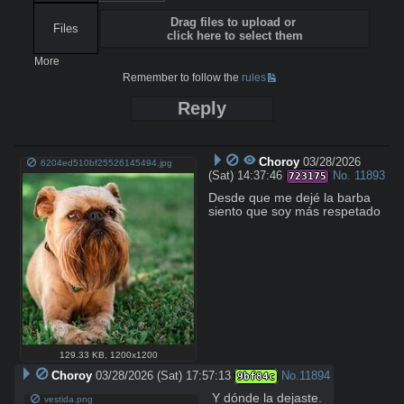
Drag files to upload or
Files
click here to select them
More
Remember to follow the
rules
Reply
Choroy
03/28/2026
6204ed510bf25526145494.jpg
(Sat) 14:37:46
No.
11893
723175
Desde que me dejé la barba 
siento que soy más respetado
129.33 KB
,
1200x1200
Choroy
03/28/2026 (Sat) 17:57:13
No.
11894
9bf84c
Y dónde la dejaste.
vestida.png