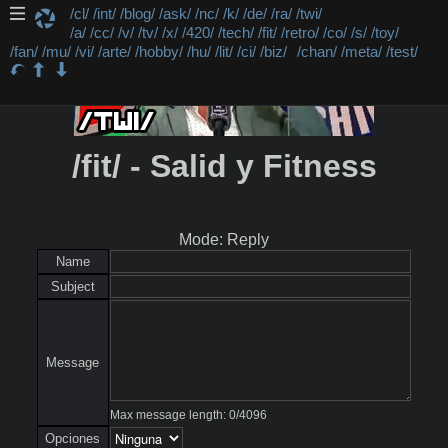
/cl/
/int/
/blog/
/ask/
/nc/
/k/
/de/
/ra/
/twi/
/a/
/cc/
/v/
/tv/
/x/
/420/
/tech/
/fit/
/retro/
/co/
/s/
/toy/
/fan/
/mu/
/vi/
/arte/
/hobby/
/hu/
/lit/
/ci/
/biz/
/chan/
/meta/
/test/
/fit/ - Salid y Fitness
Mode: Reply
Name
Subject
Message
Max message length:
0
/
4096
Opciones