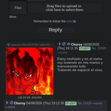
Drag files to upload or
Files
click here to select them
More
Remember to follow the
rules
Reply
Choroy
04/09/2026
artworks-000128767967-tti64f-t500x500.jpg
(Thu) 19:11:35
No.
11928
87e39f
>>11932
Estoy resfriado y en el metro 
voy tosiendo en mis manos y 
manoseando todo. 

Tratando de esparcir el virus.
138.93 KB
,
500x500
Choroy
04/09/2026 (Thu) 19:12:35
No.
11929
87e39f
>>11932
>>11933