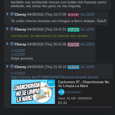
también voy sorbiendo mocos con todas mis fuerzas como 
elefante, me miran feo pero no me importa
Choroy
04/09/2026 (Thu) 19:17:05
No.
11930
872547
Yo culeo choros moraos con hongos a fierro dolape. Salu9
Choroy
04/09/2026 (Thu) 19:47:01
No.
11931
19e3c0
>el fracaso, la obesidad y la calvicie son virales
Choroy
04/09/2026 (Thu) 20:41:06
No.
11932
c57598
>>11928
>>11929
Gripe porcina
Choroy
04/09/2026 (Thu) 21:43:19
No.
11933
2fadda
>>11929
https://youtu.be/ZF4lMIX3AS8?feature=shared
[Embed]
Cachureos 97 - Chanchoman No 
Se Limpia La Nariz
 Cachureos
Views: 81,438 - 08/09/2016
01:41