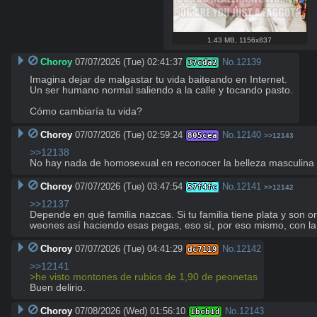
1.43 MB
,
1156x837
Choroy
07/07/2026 (Tue) 02:41:37
No.
12139
37cda2
Imagina dejar de malgastar tu vida baiteando en Internet.

Un ser humano normal saliendo a la calle y tocando pasto.

Cómo cambiaría tu vida?
Choroy
07/07/2026 (Tue) 02:59:24
No.
12140
805cea
>>12143
>>12138
No hay nada de homosexual en reconocer la belleza masculina
Choroy
07/07/2026 (Tue) 03:47:54
No.
12141
57f4fc
>>12142
>>12137
Depende en qué familia nazcas. Si tu familia tiene plata y son
weones así haciendo esas pegas, eso sí, por eso mismo, con la p
Choroy
07/07/2026 (Tue) 04:41:29
No.
12142
dc7119
>>12141
>he visto montones de rubios de 1,90 de peonetas
Buen delirio.
Choroy
07/08/2026 (Wed) 01:56:10
No.
12143
1bcb1d