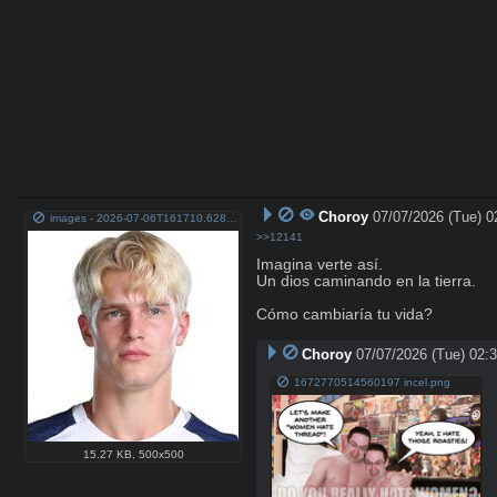
Choroy
07/07/2026 (Tue) 0
images - 2026-07-06T161710.628.jpeg
>>12141
Imagina verte así.

Un dios caminando en la tierra. 

Cómo cambiaría tu vida?
Choroy
07/07/2026 (Tue) 02:
1672770514560197 incel.png
15.27 KB
,
500x500