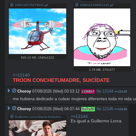
1680118725273032.gif
1698181459451245.gif
820.13 KB
,
1540x1222
1.79 MB
,
370x377
>>12140
TROON CONCHETUMADRE, SUICÍDATE
Choroy
07/08/2026 (Wed) 03:53:12
No.
12144
c10d67
>>12145
me hubiera dedicado a culear mujeres diferentes toda mi vida uni
Choroy
07/08/2026 (Wed) 04:07:44
No.
12145
5efe69
>>12146
>>12144
Guillermo-Lorca-García-Huidobro-1024x576.jpeg
Es igual a Guillermo Lorca.