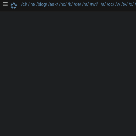
/cl/
/int/
/blog/
/ask/
/nc/
/k/
/de/
/ra/
/twi/
/a/
/cc/
/v/
/tv/
/x/