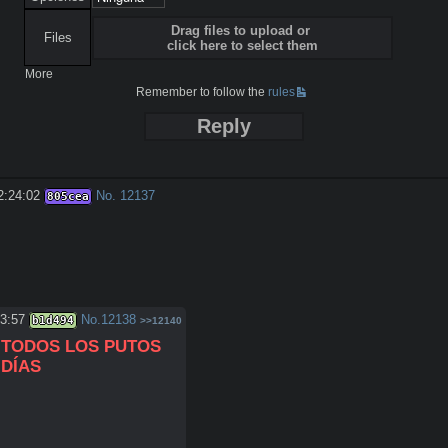
Drag files to upload or
Files
click here to select them
More
Remember to follow the
rules
Reply
2:24:02
No.
12137
805cea
33:57
No.
12138
b1d494
>>12140
TODOS LOS PUTOS 
DÍAS