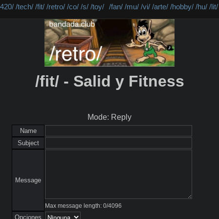
/420/
/tech/
/fit/
/retro/
/co/
/s/
/toy/
/fan/
/mu/
/vi/
/arte/
/hobby/
/hu/
/lit/
/fit/ - Salid y Fitness
Mode: Reply
Name
Subject
Message
Max message length:
0
/
4096
Opciones