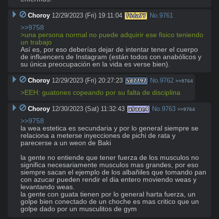
Choroy
12/29/2023 (Fri) 19:11:04
No.
9761
f6da77
>>9758
>una persona normal no puede adquirir ese fisico teniendo 
un trabajo
Así es, por eso deberías dejar de intentar tener el cuerpo 
de influencers de Instagram (están todos con anabólicos y 
su única preocupación en la vida es verse bien).
Choroy
12/29/2023 (Fri) 20:27:23
No.
9762
5d7797
>>9764
>EEH: guatones copeando por su falta de disciplina
Choroy
12/30/2023 (Sat) 11:32:43
No.
9763
a9aae4
>>9764
>>9758
la wea estetica es secundaria y por lo general siempre se 
relaciona a meterse inyecciones de pichi de rata y 
parecerse a un weon de Baki

la gente no entiende que tener fuerza de los musculos no 
significa necesariamente musculos mas grandes, por eso 
siempre sacan el ejemplo de los albañiles que tomando pan 
con azucar pueden rendir el dia entero moviendo weas y 
levantando weas.

la gente con guata tienen por lo general harta fuerza, un 
golpe bien conectado de un choche es mas critico que un 
golpe dado por un musculitos de gym