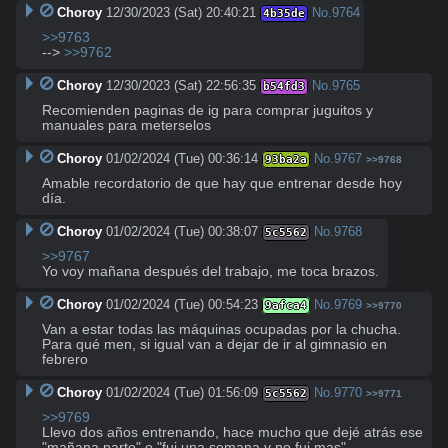
Choroy
12/30/2023 (Sat) 20:40:21
No.
9764
4b35de
>>9763
--> 
>>9762
Choroy
12/30/2023 (Sat) 22:56:35
No.
9765
b54fd3
Recomienden paginas de ig para comprar juguitos y 
manuales para meterselos
Choroy
01/02/2024 (Tue) 00:36:14
No.
9767
93ba2a
>>9768
Amable recordatorio de que hay que entrenar desde hoy 
día.
Choroy
01/02/2024 (Tue) 00:38:07
No.
9768
5c5562
>>9767
Yo voy mañana después del trabajo, me toca brazos.
Choroy
01/02/2024 (Tue) 00:54:23
No.
9769
9afca4
>>9770
Van a estar todas las máquinas ocupadas por la chucha. 
Para qué men, si igual van a dejar de ir al gimnasio en 
febrero
Choroy
01/02/2024 (Tue) 01:56:09
No.
9770
5c5562
>>9771
>>9769
Llevo dos años entrenando, hace mucho que dejé atrás ese 
"mañana parto" o "fui una semana y no fui mas".