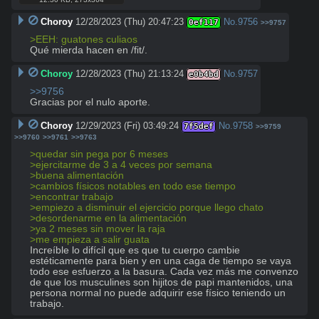
Choroy
12/28/2023 (Thu) 20:47:23
No.
9756
0ef117
>>9757
>EEH: guatones culiaos 
Qué mierda hacen en /fit/.
Choroy
12/28/2023 (Thu) 21:13:24
No.
9757
e0b4bd
>>9756
Gracias por el nulo aporte.
Choroy
12/29/2023 (Fri) 03:49:24
No.
9758
7f5def
>>9759
>>9760
>>9761
>>9763
>quedar sin pega por 6 meses
>ejercitarme de 3 a 4 veces por semana 
>buena alimentación
>cambios físicos notables en todo ese tiempo
>encontrar trabajo 
>empiezo a disminuir el ejercicio porque llego chato
>desordenarme en la alimentación 
>ya 2 meses sin mover la raja
>me empieza a salir guata 
Increíble lo difícil que es que tu cuerpo cambie 
estéticamente para bien y en una caga de tiempo se vaya 
todo ese esfuerzo a la basura. Cada vez más me convenzo 
de que los musculines son hijitos de papi mantenidos, una 
persona normal no puede adquirir ese físico teniendo un 
trabajo.