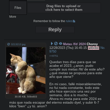
Drag files to upload or
Files
click here to select them
More
Remember to follow the
rules
Reply
Metas /fit/ 2024
Choroy
3213213.jpg
12/28/2023 (Thu) 16:45:15
No.
e0b4bd
9750
>>9751
Quedan tres días para que se 
acabe el 2023, ¿anon, pudo 
cumplir sus metas /fit/ de este año? 
¿qué metas se propuso para este 
año que viene?

En mi caso, fallé miserablemente, 
no fui nada constante, todo este 
año hice ejercicio una vez por 
semana, dos a lo mucho.

30.95 KB
,
509x603
Ahora mi meta para este 2024 es 
más que nada escapar del eterno estado dyel, y subir 6-7 
kilos "bien" ¿y tú. anon?