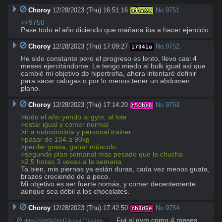
Choroy
12/28/2023 (Thu) 16:51:16
No.
9751
afcc2a
>>9750
Pase todo el año diciendo que mañana iba a hacer ejercicio
Choroy
12/28/2023 (Thu) 17:09:27
No.
9752
17041a
He sido constante pero el progreso es lento, llevo casi 4 
meses ejercitándome. Le tengo miedo al bulk igual así que 
cambié mi objetivo de hipertrofia, ahora intentaré definir 
para sacar calugas o por lo menos tener un abdomen 
plano.
Choroy
12/28/2023 (Thu) 17:14:20
No.
9753
f51bc8
>todo el año yendo al gym, al lote
>estar igual y comer normal
>ir a nutricionista y personal trainer
>pasar de 104 a 90kg
>perder grasa, ganar músculo
>segundo plan semanal más pesado que la chucha
>2.5 horas 3 veces a la semana
Ta bien, mis piernas ya están duras, cada vez menos guata, 
brazos creciendo de a poco.

Mi objetivo es ser fuerte nomás, y comer decentemente 
aunque sea débil a los chocolates.
Choroy
12/28/2023 (Thu) 17:42:50
No.
9754
cb0d6e
Fui al gym como 4 meses 
d9e476890b5f0d73c1a4770d2de256b303db714b8285b7df2916eac2d8d8ccde.jpg