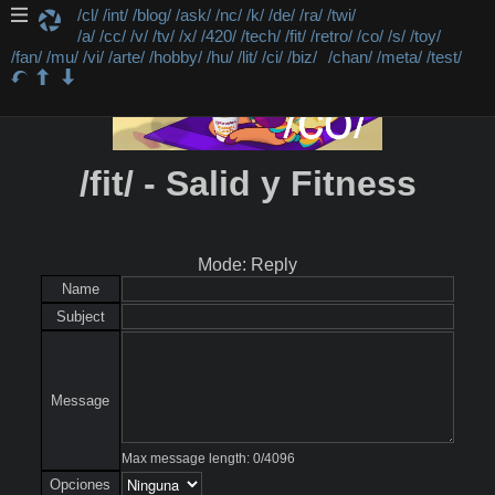
/cl/
/int/
/blog/
/ask/
/nc/
/k/
/de/
/ra/
/twi/
/a/
/cc/
/v/
/tv/
/x/
/420/
/tech/
/fit/
/retro/
/co/
/s/
/toy/
/fan/
/mu/
/vi/
/arte/
/hobby/
/hu/
/lit/
/ci/
/biz/
/chan/
/meta/
/test/
/fit/ - Salid y Fitness
Mode: Reply
Name
Subject
Message
Max message length:
0
/
4096
Opciones