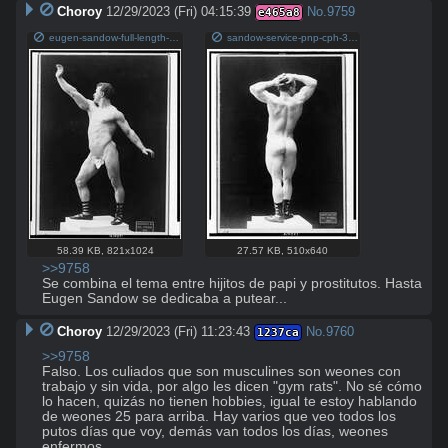
Choroy
12/29/2023 (Fri) 04:15:39
No.
9759
e465a8
eugen-sandow-full-length-nude-portrait-standing-facing-left-right-arm-raised-308761-1024.jpg
sandow-service-pnp-cph-3c00000-3c02000-3c02000-3c02014r.jpg
58.39 KB
,
821x1024
27.57 KB
,
510x640
>>9758
Se combina el tema entre hijitos de papi y prostitutos. Hasta 
Eugen Sandow se dedicaba a putear...
Choroy
12/29/2023 (Fri) 11:23:43
No.
9760
1237ca
>>9758
Falso. Los culiados que son musculines son weones con 
trabajo y sin vida, por algo les dicen "gym rats". No sé cómo 
lo hacen, quizás no tienen hobbies, igual te estoy hablando 
de weones 25 para arriba. Hay varios que veo todos los 
putos días que voy, demás van todos los días, weones 
enfermos.