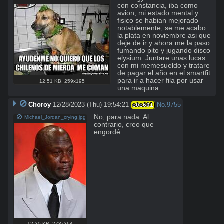
con constancia, iba como 
avion, mi estado mental y 
fisico se habian mejorado 
notablemente, se me acabo 
la plata en noviembre asi que 
deje de ir y ahora me la paso 
fumando pito y jugando disco 
elysium. Juntare unas lucas 
con mi memesueldo y tratare 
de pagar el año en el smartfit 
para ir a hacer fila por usar 
12.51 KB
,
259x195
una maquina.
Choroy
12/28/2023 (Thu) 19:54:21
No.
9755
e0e601
No, para nada. Al 
Michael_Jordan_crying.jpg
contrario, creo que 
engordé.
12.30 KB
,
273x364