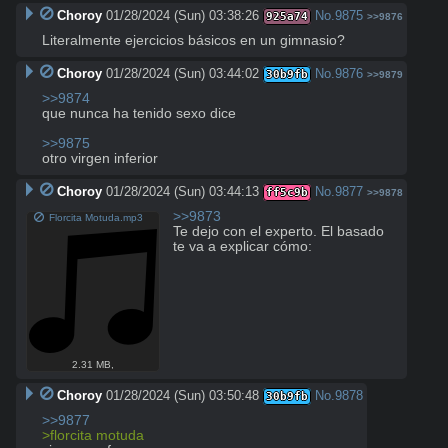
Choroy
01/28/2024 (Sun) 03:38:26
No.
9875
925a74
>>9876
Literalmente ejercicios básicos en un gimnasio?
Choroy
01/28/2024 (Sun) 03:44:02
No.
9876
30b9fb
>>9879
>>9874
que nunca ha tenido sexo dice

>>9875
otro virgen inferior
Choroy
01/28/2024 (Sun) 03:44:13
No.
9877
ff5c9b
>>9878
>>9873
Florcita Motuda.mp3
Te dejo con el experto. El basado 
te va a explicar cómo:
2.31 MB
,
Choroy
01/28/2024 (Sun) 03:50:48
No.
9878
30b9fb
>>9877
>florcita motuda