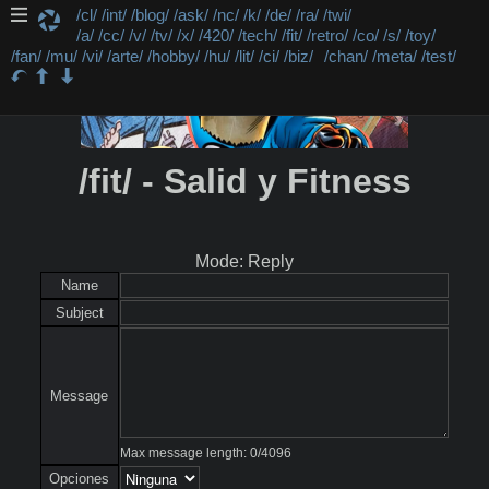
/cl/
/int/
/blog/
/ask/
/nc/
/k/
/de/
/ra/
/twi/
/a/
/cc/
/v/
/tv/
/x/
/420/
/tech/
/fit/
/retro/
/co/
/s/
/toy/
/fan/
/mu/
/vi/
/arte/
/hobby/
/hu/
/lit/
/ci/
/biz/
/chan/
/meta/
/test/
/fit/ - Salid y Fitness
Mode: Reply
Name
Subject
Message
Max message length:
0
/
4096
Opciones