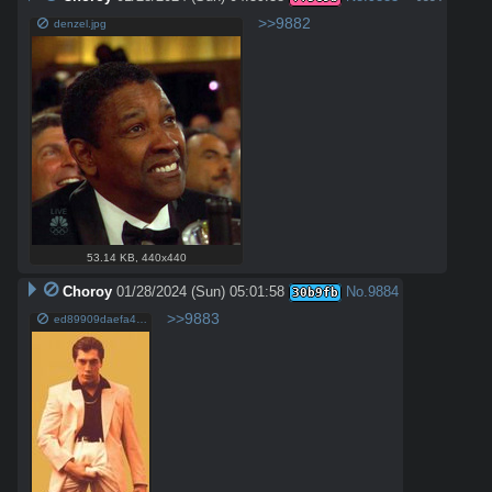
>>9882
denzel.jpg
53.14 KB
,
440x440
Choroy
01/28/2024 (Sun) 05:01:58
No.
9884
30b9fb
>>9883
ed89909daefa4d8442c03c265f732b1a.jpg