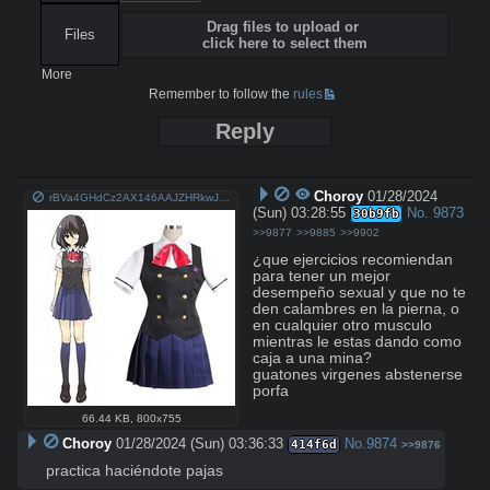
Drag files to upload or
Files
click here to select them
More
Remember to follow the
rules
Reply
Choroy
01/28/2024
rBVa4GHdCz2AX146AAJZHRkwJeA56.jpg
(Sun) 03:28:55
No.
9873
30b9fb
>>9877
>>9885
>>9902
¿que ejercicios recomiendan 
para tener un mejor 
desempeño sexual y que no te 
den calambres en la pierna, o 
en cualquier otro musculo 
mientras le estas dando como 
caja a una mina? 

guatones virgenes abstenerse 
porfa
66.44 KB
,
800x755
Choroy
01/28/2024 (Sun) 03:36:33
No.
9874
414f6d
>>9876
practica haciéndote pajas