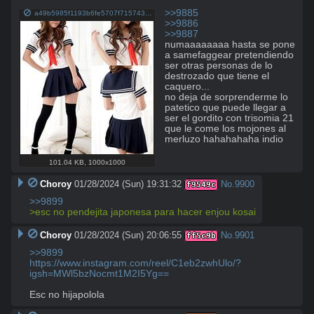
>>9885
a49b5985f1193b6fe5707f71574350a7.jpg
>>9886
>>9887
numaaaaaaaa hasta se pone 
a samefaggear pretendiendo 
ser otras personas de lo 
destrozado que tiene el 
caquero...

no deja de sorprenderme lo 
patetico que puede llegar a 
ser el gordito con trisomia 21 
que le come los mojones al 
merluzo hahahahaha indio
101.04 KB
,
1000x1000
Choroy
01/28/2024 (Sun) 19:31:32
No.
9900
f9549c
>>9899
>esc no pendejita japonesa para hacer enjou kosai
Choroy
01/28/2024 (Sun) 20:06:55
No.
9901
ff5c9b
>>9899
https://www.instagram.com/reel/C1eb2zwhUlo/?
igsh=MWl5bzNocmt1M2I5Yg==
Esc no hijapolola