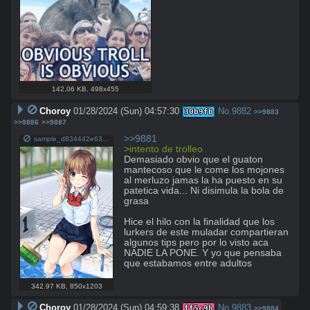
142.06 KB
,
498x455
Choroy
01/28/2024 (Sun) 04:57:30
No.
9882
30b9fb
>>9883
>>9886
>>9887
>>9881
sample_d834442e63401d61dc57b0a3e3618d072d10f5c8.jpg
>intento de trolleo
Demasiado obvio que el guaton 
mantecoso que le come los mojones 
al merluzo jamas la ha puesto en su 
patetica vida... Ni disimula la bola de 
grasa 

Hice el hilo con la finalidad que los 
lurkers de este muladar compartieran 
algunos tips pero por lo visto aca 
NADIE LA PONE. Y yo que pensaba 
que estabamos entre adultos
342.97 KB
,
850x1203
Choroy
01/28/2024 (Sun) 04:59:38
No.
9883
ff5c9b
>>9884