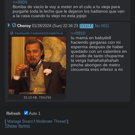
>>9909
Bomba de vacío le voy a meter en el culo a tu vieja para 
purgarle toda la leche que le dejaron los haitianos que van 
a la casa cuando tu viejo no esta jojojo
Choroy
01/28/2024 (Sun) 22:34:23
No.
9911
30b9fb
>>9910
84ef0a0f0c74d8d2432b2d667bc6e19f.jpg
tu mamá en babydoll 
haciendo gargaras con mi 
esperma despues de haber 
quedado con un calambre en 
el cuello de tanto chuparme 
la verga hahahahahahah 
pinche aborigen de metro 
cincuenta eres inferior a mi
52.15 KB
,
750x750
Auto
1
[
Manage Board
/
Moderate Thread
]
Show forms