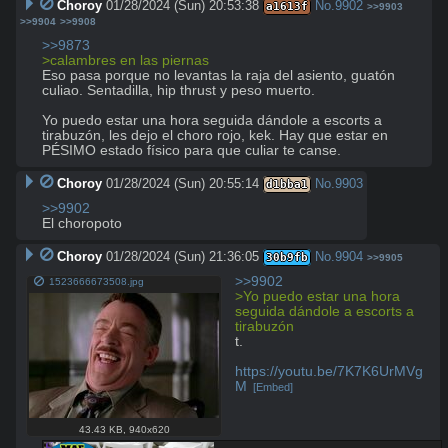
Choroy
01/28/2024 (Sun) 20:53:38
No.
9902
a1613f
>>9903
>>9904
>>9908
>>9873
>calambres en las piernas
Eso pasa porque no levantas la raja del asiento, guatón 
culiao. Sentadilla, hip thrust y peso muerto.

Yo puedo estar una hora seguida dándole a escorts a 
tirabuzón, les dejo el choro rojo, kek. Hay que estar en 
PÉSIMO estado físico para que culiar te canse.
Choroy
01/28/2024 (Sun) 20:55:14
No.
9903
d1bba1
>>9902
El choropoto
Choroy
01/28/2024 (Sun) 21:36:05
No.
9904
30b9fb
>>9905
>>9902
1523666673508.jpg
>Yo puedo estar una hora 
seguida dándole a escorts a 
tirabuzón
t.

https://youtu.be/7K7K6UrMVg
M
[Embed]
43.43 KB
,
940x620