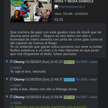
HORA Y MEDIA DANDOLE
 Transmisiones QLS
Views: 783,488 - 31/03/2023
52:25
Que manera de jajiar con este guaton cara de sherk que se 
alucina actor porno... Seguro es otro teton con olor a 
humedad de metro sesenta con pinta de come gato como el 
del capitulo de manos al fuego

Yo no entiendo que ganan estos porcinos con venir a contar 
fanfics pateticos a un chan y lo mas hilarante es que juran 
que nos chupames el dedo, lolaso pericaso
Choroy
01/28/2024 (Sun) 21:42:23
No.
9905
95b061
>>9906
>>9904
Te rajé el ano, tetoncito.
Choroy
01/28/2024 (Sun) 21:44:37
No.
9906
30b9fb
>>9907
>>9905
anda a laar, obeso con olor a fritanga woow
Choroy
01/28/2024 (Sun) 21:54:08
No.
9907
95b061
>>9909
>>9906
>t. tetoncito que no puede mantener una ereccion