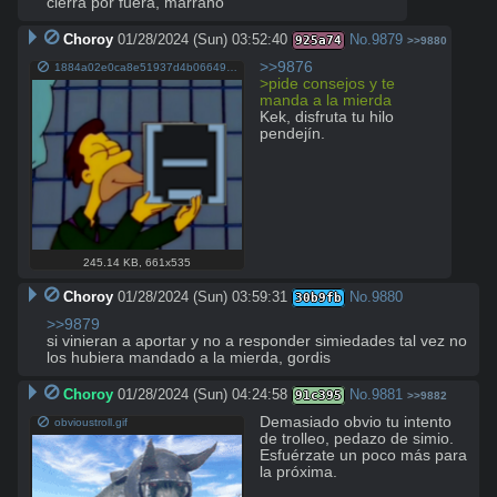
cierra por fuera, marrano
Choroy
01/28/2024 (Sun) 03:52:40
No.
9879
925a74
>>9880
>>9876
1884a02e0ca8e51937d4b0664942932ba7b45d6fae098e1c5a7f982df143e28b.png
>pide consejos y te 
manda a la mierda
Kek, disfruta tu hilo 
pendejín.
245.14 KB
,
661x535
Choroy
01/28/2024 (Sun) 03:59:31
No.
9880
30b9fb
>>9879
si vinieran a aportar y no a responder simiedades tal vez no 
los hubiera mandado a la mierda, gordis
Choroy
01/28/2024 (Sun) 04:24:58
No.
9881
91c395
>>9882
Demasiado obvio tu intento 
obvioustroll.gif
de trolleo, pedazo de simio. 
Esfuérzate un poco más para 
la próxima.