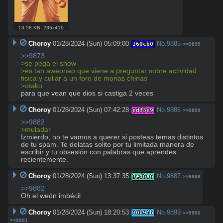
13.58 KB
,
236x419
Choroy
01/28/2024 (Sun) 05:09:00
No.
9885
160cb0
>>9899
>>9873
>se pega el show
>es tan aweonao que viene a preguntar sobre actividad 
fisica y culiar a un foro de monas chinas
>otaku
para que vean que dios si castiga 2 veces
Choroy
01/28/2024 (Sun) 07:42:28
No.
9886
ed33e9
>>9899
>>9882
>muladar
Izmierdo, no te vamos a querer si posteas temas distintos 
de tu spam. Te delatas solito por tu limitada manera de 
escribir y tu obsesión con palabras que aprendes 
recientemente.
Choroy
01/28/2024 (Sun) 13:37:35
No.
9887
3ed6a6
>>9899
>>9882
Oh el weón imbécil
Choroy
01/28/2024 (Sun) 18:20:53
No.
9899
30b9fb
>>9900
>>9901