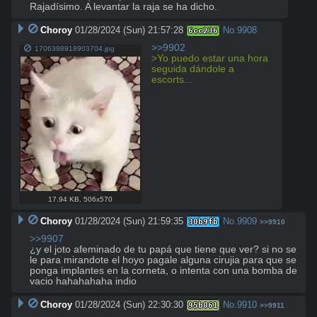
Rajadísimo. A levantar la raja se ha dicho.
Choroy
01/28/2024 (Sun) 21:57:28
No.
9908
6cc236
>>9902
1706398918903704.jpg
>Yo puedo estar una hora 
seguida dándole a 
escorts...
17.94 KB
,
506x570
Choroy
01/28/2024 (Sun) 21:59:35
No.
9909
30b9fb
>>9910
>>9907
¿y el joto afeminado de tu papá que tiene que ver? si no se 
le para mirandote el hoyo pagale alguna cirujia para que se 
ponga implantes en la corneta, o intenta con una bomba de 
vacio hahahahaha indio
Choroy
01/28/2024 (Sun) 22:30:30
No.
9910
95b061
>>9911