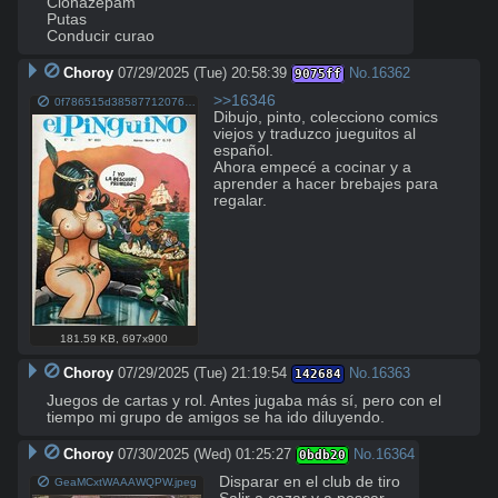
Clonazepam

Putas

Conducir curao
Choroy
07/29/2025 (Tue) 20:58:39
No.
16362
9075ff
>>16346
0f786515d38587712076b6646cf0c11f7bdf8f09f3238aac9e79ffc3f0d5a289 pinguino.jpg
Dibujo, pinto, colecciono comics 
viejos y traduzco jueguitos al 
español.

Ahora empecé a cocinar y a 
aprender a hacer brebajes para 
regalar.
181.59 KB
,
697x900
Choroy
07/29/2025 (Tue) 21:19:54
No.
16363
142684
Juegos de cartas y rol. Antes jugaba más sí, pero con el 
tiempo mi grupo de amigos se ha ido diluyendo.
Choroy
07/30/2025 (Wed) 01:25:27
No.
16364
0bdb20
Disparar en el club de tiro

GeaMCxtWAAAWQPW.jpeg