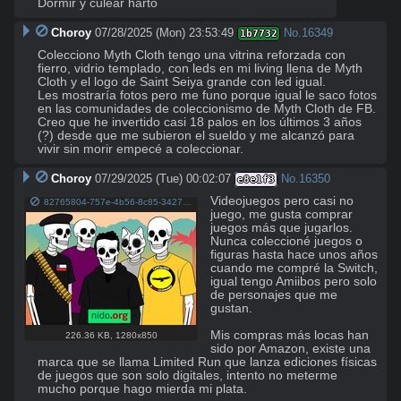
Dormir y culear harto
Choroy
07/28/2025 (Mon) 23:53:49
No.
16349
1b7732
Colecciono Myth Cloth tengo una vitrina reforzada con 
fierro, vidrio templado, con leds en mi living llena de Myth 
Cloth y el logo de Saint Seiya grande con led igual. 

Les mostraría fotos pero me funo porque igual le saco fotos 
en las comunidades de coleccionismo de Myth Cloth de FB. 

Creo que he invertido casi 18 palos en los últimos 3 años 
(?) desde que me subieron el sueldo y me alcanzó para 
vivir sin morir empecé a coleccionar.
Choroy
07/29/2025 (Tue) 00:02:07
No.
16350
e8e1f3
Videojuegos pero casi no 
82765804-757e-4b56-8c85-3427495f1574.JPG
juego, me gusta comprar 
juegos más que jugarlos.

Nunca coleccioné juegos o 
figuras hasta hace unos años 
cuando me compré la Switch, 
igual tengo Amiibos pero solo 
de personajes que me 
gustan.

Mis compras más locas han 
226.36 KB
,
1280x850
sido por Amazon, existe una 
marca que se llama Limited Run que lanza ediciones físicas 
de juegos que son solo digitales, intento no meterme 
mucho porque hago mierda mi plata.