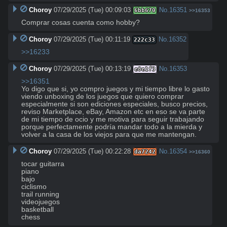
Choroy
07/29/2025 (Tue) 00:09:03
No.
16351
6bb670
>>16353
Comprar cosas cuenta como hobby?
Choroy
07/29/2025 (Tue) 00:11:19
No.
16352
222c33
>>16233
Choroy
07/29/2025 (Tue) 00:13:19
No.
16353
e8e1f3
>>16351
Yo digo que si, yo compro juegos y mi tiempo libre lo gasto 
viendo unboxing de los juegos que quiero comprar 
especialmente si son ediciones especiales, busco precios, 
reviso Marketplace, eBay, Amazon etc en eso se va parte 
de mi tiempo de ocio y me motiva para seguir trabajando 
porque perfectamente podría mandar todo a la mierda y 
volver a la casa de los viejos para que me mantengan.
Choroy
07/29/2025 (Tue) 00:22:28
No.
16354
da7242
>>16360
tocar guitarra

piano

bajo

ciclismo

trail running

videojuegos

basketball

chess