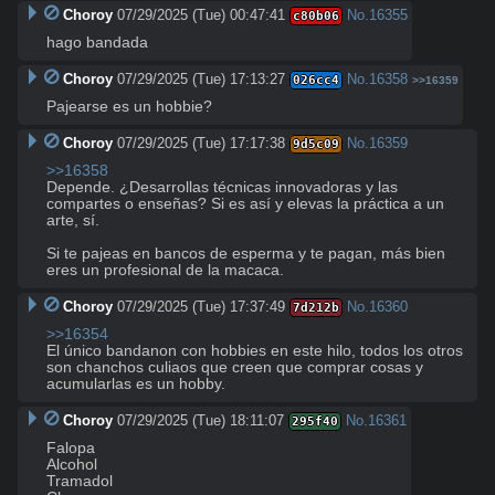
Choroy
07/29/2025 (Tue) 00:47:41
No.
16355
c80b06
hago bandada
Choroy
07/29/2025 (Tue) 17:13:27
No.
16358
026cc4
>>16359
Pajearse es un hobbie?
Choroy
07/29/2025 (Tue) 17:17:38
No.
16359
9d5c09
>>16358
Depende. ¿Desarrollas técnicas innovadoras y las 
compartes o enseñas? Si es así y elevas la práctica a un 
arte, sí.

Si te pajeas en bancos de esperma y te pagan, más bien 
eres un profesional de la macaca.
Choroy
07/29/2025 (Tue) 17:37:49
No.
16360
7d212b
>>16354
El único bandanon con hobbies en este hilo, todos los otros 
son chanchos culiaos que creen que comprar cosas y 
acumularlas es un hobby.
Choroy
07/29/2025 (Tue) 18:11:07
No.
16361
295f40
Falopa

Alcohol

Tramadol
