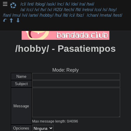
/cl/
/int/
/blog/
/ask/
/nc/
/k/
/de/
/ra/
/twi/
/a/
/cc/
/v/
/tv/
/x/
/420/
/tech/
/fit/
/retro/
/co/
/s/
/toy/
/fan/
/mu/
/vi/
/arte/
/hobby/
/hu/
/lit/
/ci/
/biz/
/chan/
/meta/
/test/
/hobby/ - Pasatiempos
Mode: Reply
Name
Subject
Message
Max message length:
0
/
4096
Opciones