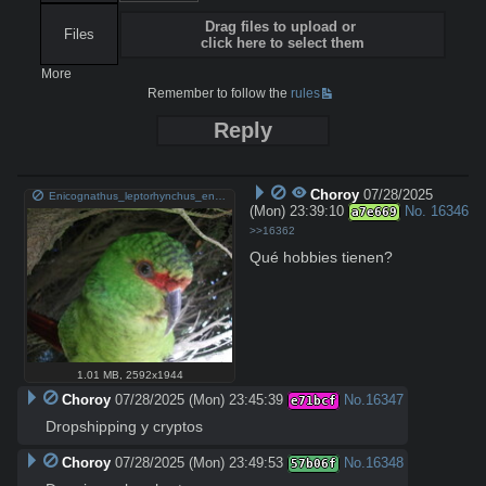
Drag files to upload or
Files
click here to select them
More
Remember to follow the
rules
Reply
Choroy
07/28/2025
Enicognathus_leptorhynchus_en_Chiloé.jpeg
(Mon) 23:39:10
No.
16346
a7e669
>>16362
Qué hobbies tienen?
1.01 MB
,
2592x1944
Choroy
07/28/2025 (Mon) 23:45:39
No.
16347
e71bcf
Dropshipping y cryptos
Choroy
07/28/2025 (Mon) 23:49:53
No.
16348
57b06f