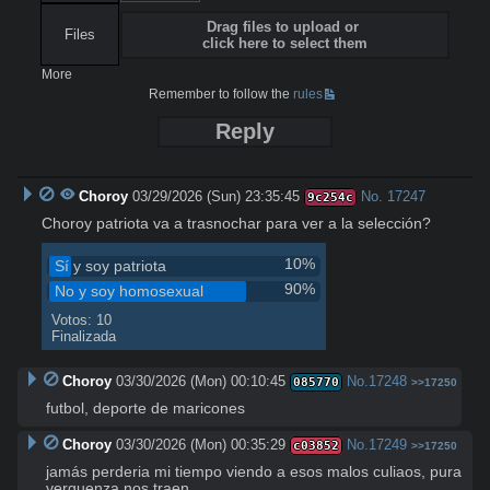
Drag files to upload or
Files
click here to select them
More
Remember to follow the
rules
Reply
Choroy
03/29/2026 (Sun) 23:35:45
No.
17247
9c254c
Choroy patriota va a trasnochar para ver a la selección?
10%
Sí y soy patriota
90%
No y soy homosexual
Votos: 10
Finalizada
Choroy
03/30/2026 (Mon) 00:10:45
No.
17248
085770
>>17250
futbol, deporte de maricones
Choroy
03/30/2026 (Mon) 00:35:29
No.
17249
c03852
>>17250
jamás perderia mi tiempo viendo a esos malos culiaos, pura 
verguenza nos traen