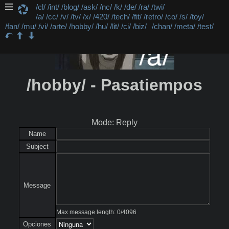
/cl/
/int/
/blog/
/ask/
/nc/
/k/
/de/
/ra/
/twi/
/a/
/cc/
/v/
/tv/
/x/
/420/
/tech/
/fit/
/retro/
/co/
/s/
/toy/
/fan/
/mu/
/vi/
/arte/
/hobby/
/hu/
/lit/
/ci/
/biz/
/chan/
/meta/
/test/
/hobby/ - Pasatiempos
Mode: Reply
Name
Subject
Message
Max message length:
0
/
4096
Opciones