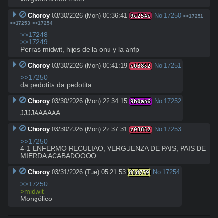
Choroy
03/30/2026 (Mon) 00:36:41
No.
17250
9c254c
>>17251
>>17253
>>17254
>>17248
>>17249
Perras midwit, hijos de la onu y la anfp
Choroy
03/30/2026 (Mon) 00:41:19
No.
17251
c03852
>>17250
da pedotita da pedotita
Choroy
03/30/2026 (Mon) 22:34:15
No.
17252
9b0ab6
JJJJAAAAAA
Choroy
03/30/2026 (Mon) 22:37:31
No.
17253
c03852
>>17250
4-1 ENFERMO RECULIAO, VERGUENZA DE PAÍS, PAIS DE 
MIERDA ACABADOOOO
Choroy
03/31/2026 (Tue) 05:21:53
No.
17254
d1d779
>>17250
>midwit
Mongólico