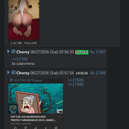
1.02 MB
,
720x1280
Choroy
06/27/2026 (Sat) 02:56:20
No.
17587
21e669
>>17391
la calzonera
Choroy
06/27/2026 (Sat) 02:57:54
No.
17588
2d3b3b
>>17585
60476f2c3b75b.jpeg
>>17586