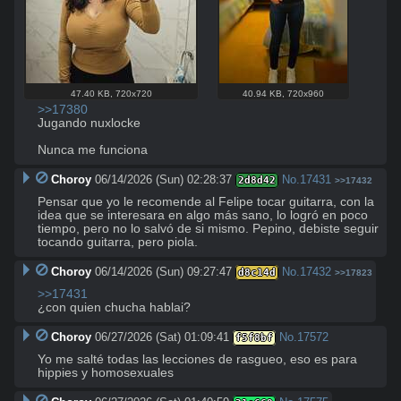
47.40 KB
,
720x720
40.94 KB
,
720x960
>>17380
Jugando nuxlocke

Nunca me funciona
Choroy
06/14/2026 (Sun) 02:28:37
No.
17431
2d8d42
>>17432
Pensar que yo le recomende al Felipe tocar guitarra, con la 
idea que se interesara en algo más sano, lo logró en poco 
tiempo, pero no lo salvó de si mismo. Pepino, debiste seguir 
tocando guitarra, pero piola.
Choroy
06/14/2026 (Sun) 09:27:47
No.
17432
d8c14d
>>17823
>>17431
¿con quien chucha hablai?
Choroy
06/27/2026 (Sat) 01:09:41
No.
17572
f5f8bf
Yo me salté todas las lecciones de rasgueo, eso es para 
hippies y homosexuales