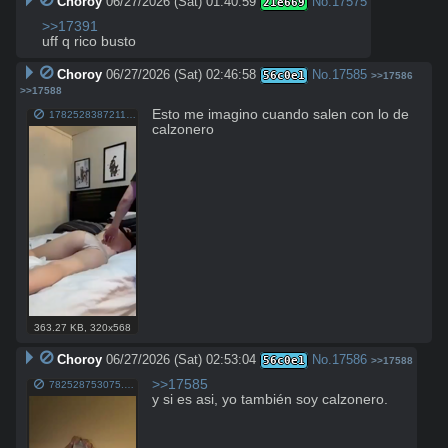
Choroy
06/27/2026 (Sat) 01:40:59
No.
17575
21e669
>>17391
uff q rico busto
Choroy
06/27/2026 (Sat) 02:46:58
No.
17585
56c0e1
>>17586
>>17588
Esto me imagino cuando salen con lo de 
1782528387211.mp4
calzonero
363.27 KB
,
320x568
Choroy
06/27/2026 (Sat) 02:53:04
No.
17586
56c0e1
>>17588
>>17585
782528753075.mp4
y si es asi, yo también soy calzonero.