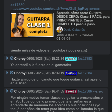
>>17380
https://www.youtube.com/watch?v=eJGs9_kgRyg
[Embed]
Aprende cómo tocar Guitarra 
DESDE CERO: Clase 1 FÁCIL para 
PRINCIPIANTES. Curso 
COMPLETO paso a paso
 David Calabrés
Views: 3,452,574 - 07/09/2023
01:06:09
viendo miles de videos en youtube (todos gratis)
Choroy
06/06/2026 (Sat) 15:21:34
No.
17383
41ecf4
Yo aprendí a la fuerza en el gametabs
Choroy
06/06/2026 (Sat) 16:39:19
No.
17384
0e09eb
Hazte amigo de un canuto que toque guitarra, así aprendí 
en el liceo.
Choroy
06/06/2026 (Sat) 16:44:55
No.
17386
8a0e38
>>17390
Por ningún motivo tomar clases de guitarra presenciales o 
en YouTube donde lo primero que te enseñan es a 
aprenderte de memoria los acordes y sus posiciones (yo 
toqué por años sin tener puta idea cómo se llamaba lo que 