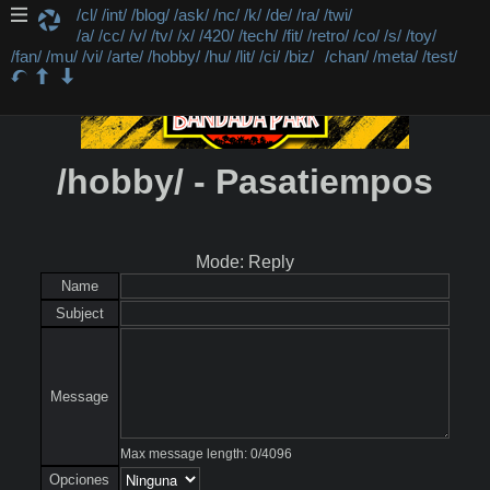
/cl/
/int/
/blog/
/ask/
/nc/
/k/
/de/
/ra/
/twi/
/a/
/cc/
/v/
/tv/
/x/
/420/
/tech/
/fit/
/retro/
/co/
/s/
/toy/
/fan/
/mu/
/vi/
/arte/
/hobby/
/hu/
/lit/
/ci/
/biz/
/chan/
/meta/
/test/
/hobby/ - Pasatiempos
Mode: Reply
Name
Subject
Message
Max message length:
0
/
4096
Opciones