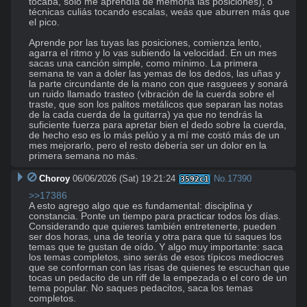
tocaba, solo me aprendía de memoria las posiciones), o 
técnicas culiás tocando escalas, weás que aburren más que 
el pico.

Aprende por las tuyas las posiciones, comienza lento, 
agarra el ritmo y lo vas subiendo la velocidad. En un mes 
sacas una canción simple, como mínimo. La primera 
semana te van a doler las yemas de los dedos, las uñas y 
la parte circundante de la mano con que rasguees y sonará 
un ruido llamado trasteo (vibración de la cuerda sobre el 
traste, que son los palitos metálicos que separan las notas 
de la cada cuerda de la guitarra) ya que no tendrás la 
suficiente fuerza para apretar bien el dedo sobre la cuerda, 
de hecho eso es lo más pelúo y a mí me costó más de un 
mes mejorarlo, pero el resto debería ser un dolor en la 
primera semana no más.
Choroy
06/06/2026 (Sat) 19:21:24
No.
17390
3592c1
>>17386
A esto agrego algo que es fundamental: disciplina y 
constancia. Ponte un tiempo para practicar todos los días. 
Considerando que quieres también entretenerte, pueden 
ser dos horas, una de teoría y otra para que tú saques los 
temas que te gustan de oído. Y algo muy importante: saca 
los temas completos, sino serás de esos típicos mediocres 
que se conforman con las risas de quienes te escuchan que 
tocas un pedacito de un riff de la empezada o el coro de un 
tema popular. No saques pedacitos, saca los temas 
completos.
