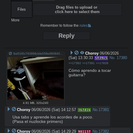
Drag files to upload or
Files
click here to select them
More
Remember to follow the
rules
Reply
Choroy
06/06/2026
8af31f0c763998cbfe059e880840d4ea2a57f0d098fdbbf1be95cfcb60fcc50d.webm
(Sat) 13:30:33
No.
17380
5f39c5
>>17382
>>17391
>>17828
Cómo aprendo a tocar 
guitarra?
4.91 MB
,
320x240
Choroy
06/06/2026 (Sat) 14:12:57
No.
17381
367d16
Usa tabs y aprende los acordes de a poco.

(Pasa el nuzlocke primero)
Choroy
06/06/2026 (Sat) 14:29:29
No.
17382
901137