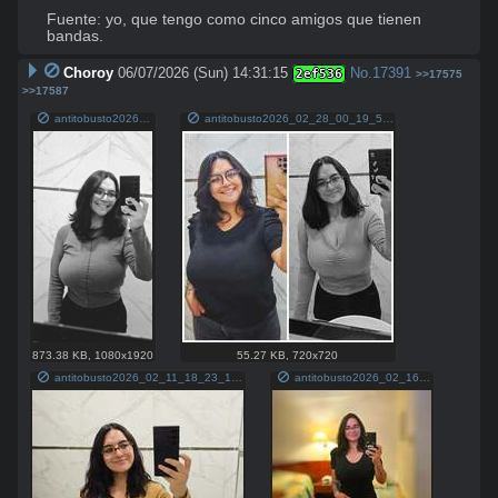
Fuente: yo, que tengo como cinco amigos que tienen 
bandas.
Choroy
06/07/2026 (Sun) 14:31:15
No.
17391
2ef536
>>17575
>>17587
antitobusto2026_05_28_12_24_415efa623d-eb1b-47d7-b1be-215cd4f42721.mp4
antitobusto2026_02_28_00_19_5675f9163d-1fe5-4183-aac8-7770ab7dd8a9.jpg
873.38 KB
,
1080x1920
55.27 KB
,
720x720
antitobusto2026_02_11_18_23_1005c547ab-a07a-419b-b458-9781ff7cf07e.jpg
antitobusto2026_02_16_00_04_46fe797de0-652e-426f-a82e-faf77c68a2bc.jpg