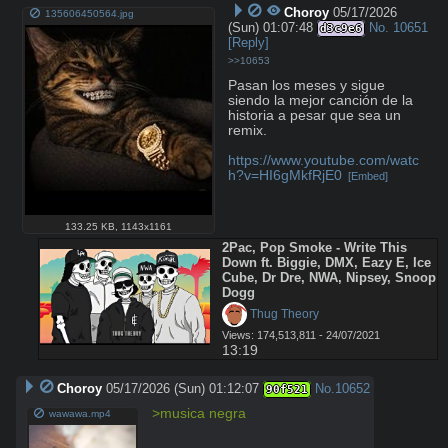
Choroy
05/17/2026
135606450564.jpg
(Sun) 01:07:48
No.
10651
d3c9e6
[Reply]
>>10653
Pasan los meses y sigue 
siendo la mejor canción de la 
historia a pesar que sea un 
remix. 

https://www.youtube.com/watc
h?v=HI6gMkfRjE0
[Embed]
133.25 KB
,
1143x1161
2Pac, Pop Smoke - Write This 
Down ft. Biggie, DMX, Eazy E, Ice 
Cube, Dr Dre, NWA, Nipsey, Snoop 
Dogg
 Thug Theory
Views: 174,513,811 - 24/07/2021
13:19
Choroy
05/17/2026 (Sun) 01:12:07
No.
10652
90f521
>musica negra
wawawa.mp4