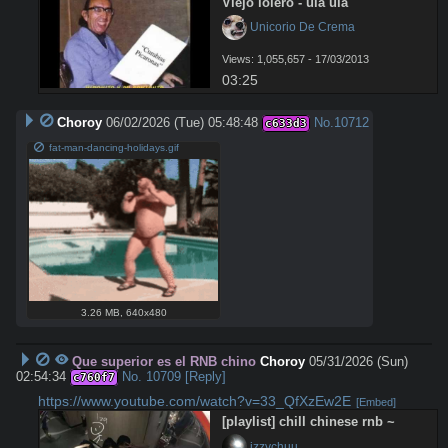
Viejo lolero - ula ula
 Unicorio De Crema
Views: 1,055,657 - 17/03/2013
03:25
Choroy
06/02/2026 (Tue) 05:48:48
No.
10712
c633d3
fat-man-dancing-holidays.gif
3.26 MB
,
640x480
Que superior es el RNB chino
Choroy
05/31/2026 (Sun)
02:54:34
No.
10709
[Reply]
c760f7
https://www.youtube.com/watch?v=33_QfXzEw2E
[Embed]
[playlist] chill chinese rnb ~
 izzychuu