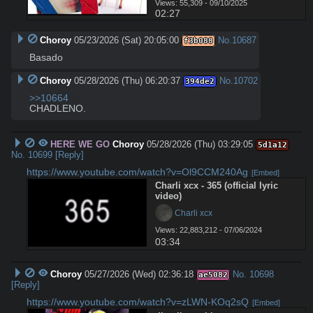
Views: 55,309 - 09/10/2025
02:27
Choroy
05/23/2026 (Sat) 20:05:00
No.
10687
f3b088
Basado
Choroy
05/28/2026 (Thu) 06:20:37
No.
10702
394de2
>>10664
CHADLENO.
HERE WE GO
Choroy
05/28/2026 (Thu) 03:29:05
5d1a12
No.
10699
[Reply]
https://www.youtube.com/watch?v=Ol9CCM240Ag
[Embed]
Charli xcx - 365 (official lyric 
video)
 Charli xcx
Views: 22,883,212 - 07/06/2024
03:34
Choroy
05/27/2026 (Wed) 02:36:18
No.
10698
ae5082
[Reply]
https://www.youtube.com/watch?v=zLWN-KOq2sQ
[Embed]