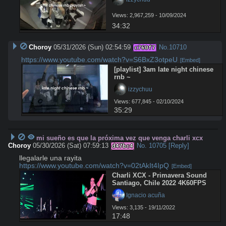
Views: 2,967,259 - 10/09/2024
34:32
Choroy
05/31/2026 (Sun) 02:54:59
No.
10710
c760f7
https://www.youtube.com/watch?v=S6BxZ3otpeU
[Embed]
[playlist] 3am late night chinese 
rnb ~
 izzychuu
Views: 677,845 - 02/10/2024
35:29
mi sueño es que la próxima vez que venga charli xcx
Choroy
05/30/2026 (Sat) 07:59:13
No.
10705
[Reply]
d47bc4
https://www.youtube.com/watch?v=02tAkIt4IpQ
[Embed]
Charli XCX - Primavera Sound 
Santiago, Chile 2022 4K60FPS
 Ignacio acuña
Views: 3,135 - 19/11/2022
17:48