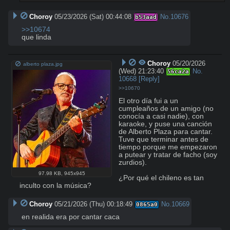
Choroy
05/23/2026 (Sat) 00:44:08
No.
10676
b53aad
>>10674
que linda
Choroy
05/20/2026
alberto plaza.jpg
(Wed) 21:23:40
No.
56ca2a
10668
[Reply]
>>10670
El otro día fui a un 
cumpleaños de un amigo (no 
conocía a casi nadie), con 
karaoke, y puse una canción 
de Alberto Plaza para cantar. 
Tuve que terminar antes de 
tiempo porque me empezaron 
a putear y tratar de facho (soy 
zurdios). 

97.98 KB
,
945x945
¿Por qué el chileno es tan 
inculto con la música?
Choroy
05/21/2026 (Thu) 00:18:49
No.
10669
0865a0
en realida era por cantar caca