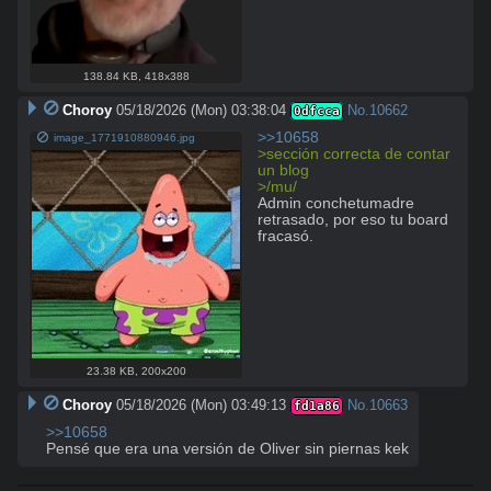
138.84 KB
,
418x388
Choroy
05/18/2026 (Mon) 03:38:04
No.
10662
0dfcca
>>10658
image_1771910880946.jpg
>sección correcta de contar 
un blog
>/mu/
Admin conchetumadre 
retrasado, por eso tu board 
fracasó.
23.38 KB
,
200x200
Choroy
05/18/2026 (Mon) 03:49:13
No.
10663
fd1a86
>>10658
Pensé que era una versión de Oliver sin piernas kek