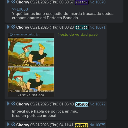
Choroy
05/21/2026 (Thu) 00:30:57
No.
10670
2b165c
>>10668
Y qué temas tiene ese judío de mierda fracasado dedos 
crespos aparte del Perfecto Bandido
Choroy
05/21/2026 (Thu) 01:00:23
No.
10671
104c50
>esto de verdad pasó
mentiroso culiao.jpg
42.57 KB
,
501x600
Choroy
05/21/2026 (Thu) 01:03:40
No.
10672
ade8fe
Imbecil que habla de política en /mu/

Eres un perfecto imbécil
Choroy
05/21/2026 (Thu) 04:11:41
No.
10675
e8d653