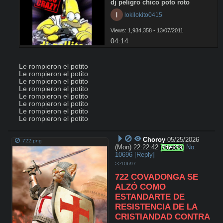
dj peligro chico poto roto
 lokilokito0415
Views: 1,934,358 - 13/07/2011
04:14
Le rompieron el potito

Le rompieron el potito

Le rompieron el potito

Le rompieron el potito

Le rompieron el potito

Le rompieron el potito

Le rompieron el potito

Le rompieron el potito
Choroy
05/25/2026
722.png
(Mon) 22:22:42
No.
74e679
10696
[Reply]
>>10697
722 COVADONGA SE 
ALZÓ COMO 
ESTANDARTE DE 
RESISTENCIA DE LA 
CRISTIANDAD CONTRA 