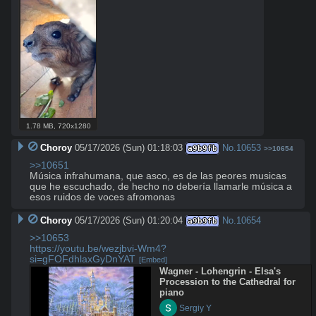
1.78 MB
,
720x1280
Choroy
05/17/2026 (Sun) 01:18:03
No.
10653
a9b9fb
>>10654
>>10651
Música infrahumana, que asco, es de las peores musicas 
que he escuchado, de hecho no debería llamarle música a 
esos ruidos de voces afromonas
Choroy
05/17/2026 (Sun) 01:20:04
No.
10654
a9b9fb
>>10653
https://youtu.be/wezjbvi-Wm4?
si=gFOFdhlaxGyDnYAT
[Embed]
Wagner - Lohengrin - Elsa's 
Procession to the Cathedral for 
piano
 Sergiy Y