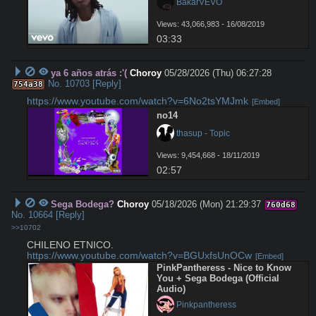
 BakarVEVO
Views: 43,066,983 - 16/08/2019
03:33
ya 6 años atrás :'(
Choroy
05/28/2026 (Thu) 06:27:28
No.
10703
[Reply]
754a38
https://www.youtube.com/watch?v=6No2tsYMJmk
[Embed]
no14
 thasup - Topic
Views: 9,454,668 - 18/11/2019
02:57
Sega Bodega?
Choroy
05/18/2026 (Mon) 21:29:37
760d68
No.
10664
[Reply]
>>10702
https://www.youtube.com/watch?v=BGUxfsUnOCw
[Embed]
PinkPantheress - Nice to Know 
You + Sega Bodega (Official 
Audio)
 Pinkpantheress