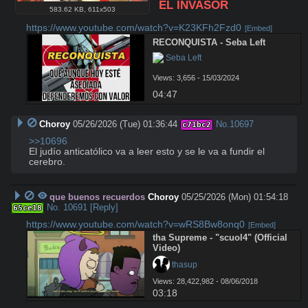
EL INVASOR
583.62 KB
,
611x503
https://www.youtube.com/watch?v=K23KFh2Fzd0
[Embed]
RECONQUISTA - Seba Left
 Seba Left
Views: 3,656 - 15/03/2024
04:47
Choroy
05/26/2026 (Tue) 01:36:44
No.
10697
c71bc2
>>10696
El judío anticatólico va a leer esto y se le va a fundir el 
cerebro.
que buenos recuerdos
Choroy
05/25/2026 (Mon) 01:54:18
No.
10691
[Reply]
65ce18
https://www.youtube.com/watch?v=wRS8Bw8onq0
[Embed]
tha Supreme - "scuol4" (Official 
Video)
 thasup
Views: 28,422,982 - 08/06/2018
03:18