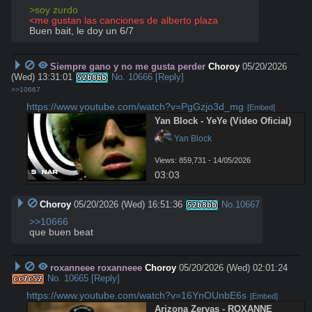
>soy zurdo
<me gustan las canciones de alberto plaza
Buen bait, le doy un 6/7
Siempre gano y no me gusta perder
Choroy
05/20/2026
(Wed) 13:31:01
No.
10666
[Reply]
52b8bb
>>10667
https://www.youtube.com/watch?v=PgGzjo3d_mg
[Embed]
Yan Block - YeYe (Video Oficial)
 Yan Block
Views: 859,731 - 14/05/2026
03:03
Choroy
05/20/2026 (Wed) 16:51:36
No.
10667
52b8bb
>>10666
que buen beat
roxanneee roxanneee
Choroy
05/20/2026 (Wed) 02:01:24
No.
10665
[Reply]
cc7c52
https://www.youtube.com/watch?v=16YnOUnbE6s
[Embed]
Arizona Zervas - ROXANNE 