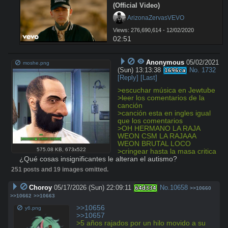
(Official Video)
 ArizonaZervasVEVO
Views: 276,690,614 - 12/02/2020
02:51
Anonymous
05/02/2021
moshe.png
(Sun) 13:13:38
No.
1732
1696ca
[Reply]
[Last]
>escuchar música en Jewtube
>leer los comentarios de la 
canción
>canción esta en ingles igual 
que los comentarios
>OH HERMANO LA RAJA 
WEON CSM LA RAJAAA 
WEON BRUTAL LOCO
575.08 KB
,
673x522
>cringear hasta la masa critica
¿Qué cosas insignificantes le alteran el autismo?
251 posts and 19 images omitted.
Choroy
05/17/2026 (Sun) 22:09:11
No.
10658
64d334
>>10660
>>10662
>>10663
>>10656
y6.png
>>10657
>5 años rajados por un hilo movido a su 