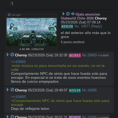
:'(
Ojala anuncien
xd.mp4
Outworld Chile 2026
Choroy
05/23/2026 (Sat) 07:09:14
No.
10677
[Reply]
077c79
el del anterior año más que lo 
goce
5 posts omitted.
4.86 MB
,
1280x720
Choroy
05/23/2026 (Sat) 19:32:05
No.
10683
d63493
>>10685
>>10682
>este música es para escucharla en un evento, no en la 
calle
Comportamiento NPC de simio que hace hueás solo para 
encajar. En especial si se trata de esos eventos hueones 
llenos de cuicos empepados.
Choroy
05/23/2026 (Sat) 19:49:07
No.
10685
077c79
>>10683
>Comportamiento NPC de simio que hace hueás solo para 
encajar
Deja de reflejarte teton
Choroy
05/23/2026 (Sat) 20:01:31
No.
10686
9c5dc2
>>10688