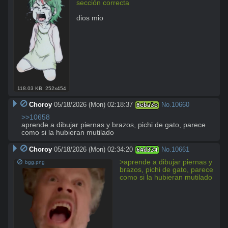
sección correcta 
dios mio
118.03 KB
,
252x454
Choroy
05/18/2026 (Mon) 02:18:37
No.
10660
8eba3e
>>10658
aprende a dibujar piernas y brazos, pichi de gato, parece 
como si la hubieran mutilado
Choroy
05/18/2026 (Mon) 02:34:20
No.
10661
64d334
>aprende a dibujar piernas y 
bgg.png
brazos, pichi de gato, parece 
como si la hubieran mutilado