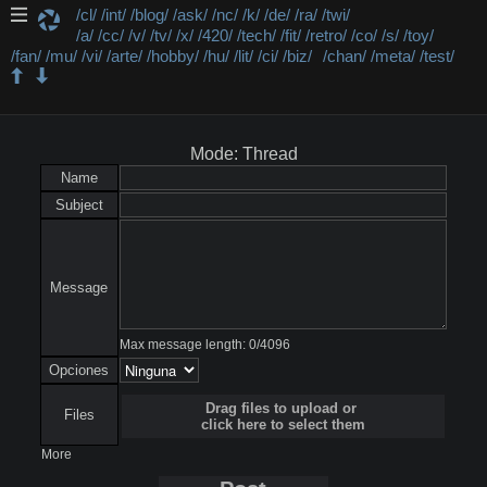
/cl/
/int/
/blog/
/ask/
/nc/
/k/
/de/
/ra/
/twi/
/a/
/cc/
/v/
/tv/
/x/
/420/
/tech/
/fit/
/retro/
/co/
/s/
/toy/
/fan/
/mu/
/vi/
/arte/
/hobby/
/hu/
/lit/
/ci/
/biz/
/chan/
/meta/
/test/
/mu/ - Música
Mode: Thread
Name
Subject
Message
Max message length:
0
/
4096
Opciones
Drag files to upload or
Files
click here to select them
More