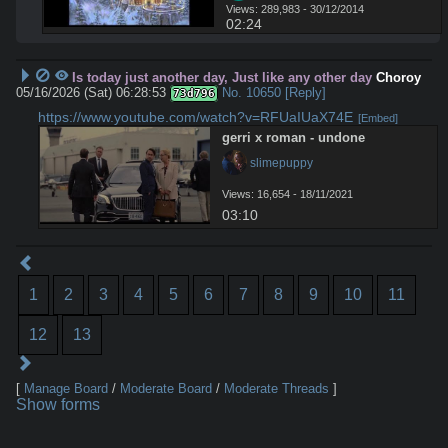
Views: 289,983 - 30/12/2014
02:24
Is today just another day, Just like any other day
Choroy
05/16/2026 (Sat) 06:28:53
No.
10650
[Reply]
73d796
https://www.youtube.com/watch?v=RFUaIUaX74E
[Embed]
gerri x roman - undone
 slimepuppy
Views: 16,654 - 18/11/2021
03:10
1
2
3
4
5
6
7
8
9
10
11
12
13
[
Manage Board
/
Moderate Board
/
Moderate Threads
]
Show forms