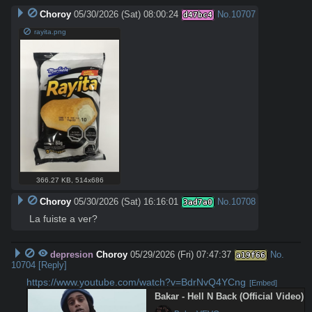
Choroy
05/30/2026 (Sat) 08:00:24
No.
10707
d47bc4
rayita.png
366.27 KB
,
514x686
Choroy
05/30/2026 (Sat) 16:16:01
No.
10708
3ad7a0
La fuiste a ver?
depresion
Choroy
05/29/2026 (Fri) 07:47:37
No.
a19f66
10704
[Reply]
https://www.youtube.com/watch?v=BdrNvQ4YCng
[Embed]
Bakar - Hell N Back (Official Video)