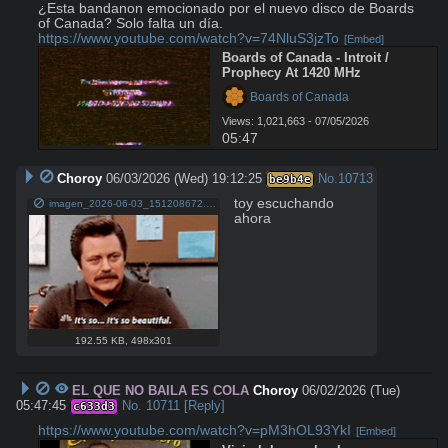
¿Esta bandanon emocionado por el nuevo disco de Boards 
https://www.youtube.com/watch?v=74NluS3jzTo
[Embed]
Boards of Canada - Introit / 
Prophecy At 1420 MHz
 Boards of Canada
Views: 1,021,663 - 07/05/2026
05:47
Choroy
06/03/2026 (Wed) 19:12:25
No.
10713
be9b4e
toy escuchando 
imagen_2026-06-03_151208672.png
ahora
192.55 KB
,
498x301
EL QUE NO BAILA ES COLA
Choroy
06/02/2026 (Tue)
05:47:45
No.
10711
[Reply]
c633d3
https://www.youtube.com/watch?v=pM3hOL93YkI
[Embed]