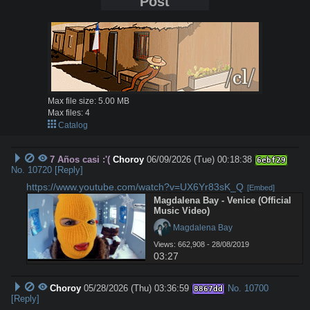
Post
Max file size:
5.00 MB
Max files:
4
Catalog
7 Años casi :'(
Choroy
06/09/2026 (Tue) 00:18:38
6ebf29
No.
10720
[Reply]
https://www.youtube.com/watch?v=UX6Yr83sK_Q
[Embed]
Magdalena Bay - Venice (Official 
Music Video)
 Magdalena Bay
Views: 662,908 - 28/08/2019
03:27
Choroy
05/28/2026 (Thu) 03:36:59
No.
10700
8867dd
[Reply]