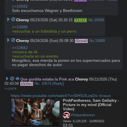
>>10682
Solo escuchamos Wagner y Beethoven
Choroy
05/23/2026 (Sat) 20:26:15
No.
10688
619e2a
>>10686
>escuchar a un futbolista y un perro
Choroy
05/24/2026 (Sun) 05:08:30
No.
10689
d1aae0
>>10682
>música de IA
>escucharla en un evento
Mongólico, esa mierda la ponen en los supermercados para 
no pagar derechos de autor.
Que gordita estaba la Pink aca
Choroy
05/21/2026 (Thu)
02:43:04
No.
10674
[Reply]
c1a8c4
>>10676
https://www.youtube.com/watch?v=SIHS1lLzqOo
[Embed]
PinkPantheress, Sam Gellaitry - 
Picture in my mind (Official 
Video)
 Pinkpantheress
Views: 6,129,225 - 11/08/2022
03:01