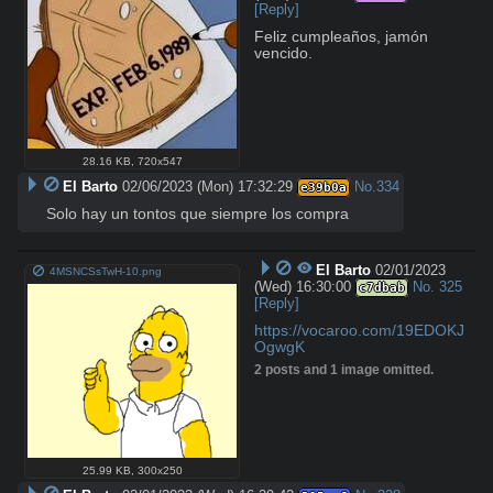
[Reply]
Feliz cumpleaños, jamón 
vencido.
28.16 KB
,
720x547
El Barto
02/06/2023 (Mon) 17:32:29
No.
334
e39b0a
Solo hay un tontos que siempre los compra
El Barto
02/01/2023
4MSNCSsTwH-10.png
(Wed) 16:30:00
No.
325
c7dbab
[Reply]
https://vocaroo.com/19EDOKJ
OgwgK
2 posts and 1 image omitted.
25.99 KB
,
300x250