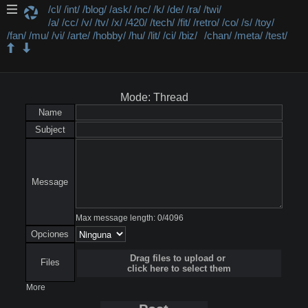
/cl/
/int/
/blog/
/ask/
/nc/
/k/
/de/
/ra/
/twi/
/a/
/cc/
/v/
/tv/
/x/
/420/
/tech/
/fit/
/retro/
/co/
/s/
/toy/
/fan/
/mu/
/vi/
/arte/
/hobby/
/hu/
/lit/
/ci/
/biz/
/chan/
/meta/
/test/
/s/ - Simpsongram
Mode: Thread
Name
Subject
Message
Max message length:
0
/
4096
Opciones
Drag files to upload or
Files
click here to select them
More