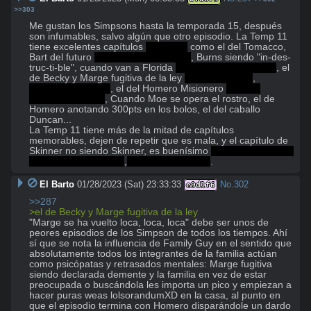
>>303
Me gustan los Simpsons hasta la temporada 15, después 
son infumables, salvo algún que otro episodio. La Temp 11 
tiene excelentes capítulos 
y memes
 como el del Tomacco, 
Bart del futuro 
¿Qué pasó takataka?
, Burns siendo "in-des-
truc-ti-ble", cuando van a Florida 
me duelen los bolsillos
, el 
de Becky y Marge fugitiva de la ley 
USURPADORA
, 
CALLATE BECKY!
, el del Homero Misionero 
¿Estas 
lamiendo sapos?
, Cuando Moe se opera el rostro, el de 
Homero anotando 300pts en los bolos, el del caballo 
Duncan...

La Temp 11 tiene más de la mitad de capítulos 
memorables, dejen de repetir que es mala, y el capítulo de 
Skinner no siendo Skinner, es buenísimo 
mi sueño es tener 
el copete bien peinao
,
viernes de siluetas
.
El Barto
01/28/2023 (Sat) 23:33:33
No.
302
e9d1f6
>>287
>el de Becky y Marge fugitiva de la ley
"Marge se ha vuelto loca, loca, loca" debe ser unos de 
peores episodios de los Simpson de todos los tiempos. Ahí 
sí que se nota la influencia de Family Guy en el sentido que 
absolutamente todos los integrantes de la familia actúan 
como psicópatas y retrasados mentales: Marge fugitiva 
siendo declarada demente y la familia en vez de estar 
preocupada o buscándola les importa un pico y empiezan a 
hacer puras weas lolsorandumXD en la casa, al punto en 
que el episodio termina con Homero disparándole un dardo 