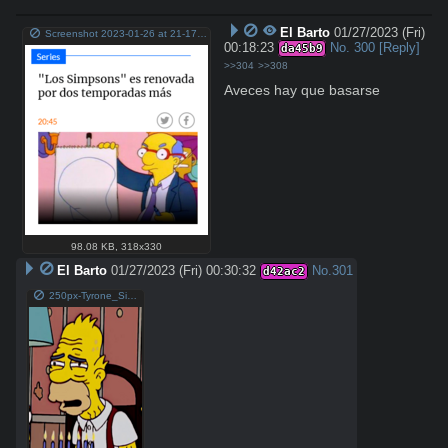
El Barto
01/27/2023 (Fri)
Screenshot 2023-01-26 at 21-17-53 Cooperativa.cl Noticias de Chile y el mundo - País Deportes y más.png
00:18:23
No.
300
[Reply]
da45b9
>>304
>>308
Aveces hay que basarse
98.08 KB
,
318x330
El Barto
01/27/2023 (Fri) 00:30:32
No.
301
d42ac2
250px-Tyrone_Simpson.png