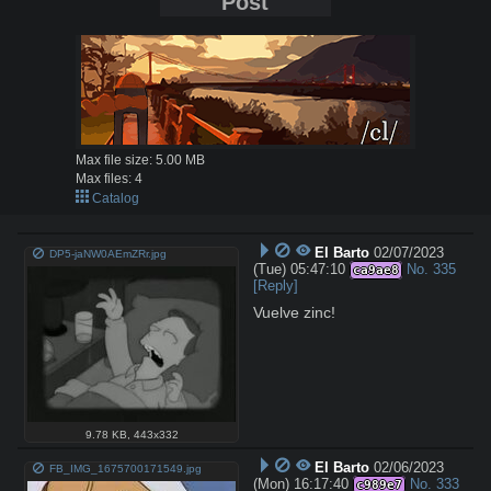
Post
Max file size:
5.00 MB
Max files:
4
Catalog
El Barto
02/07/2023
DP5-jaNW0AEmZRr.jpg
(Tue) 05:47:10
No.
335
ca9ae8
[Reply]
Vuelve zinc!
9.78 KB
,
443x332
El Barto
02/06/2023
FB_IMG_1675700171549.jpg
(Mon) 16:17:40
No.
333
c989e7