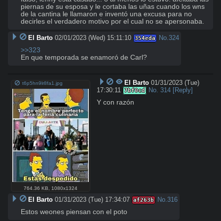
piernas de su esposa y le cortaba las uñas cuando los wns 
de la cantina le llamaron e inventó una excusa para no 
decirles el verdadero motivo por el cual no se apersonaba.
El Barto
02/01/2023 (Wed) 15:11:10
No.
324
354eda
>>323
En que temporada se enamoró de Carl?
El Barto
01/31/2023 (Tue)
t6p5hn9lr8fa1.jpg
17:30:11
No.
314
[Reply]
7bf0cd
Y con razón
764.36 KB
,
1080x1324
El Barto
01/31/2023 (Tue) 17:34:07
No.
316
af263b
Estos weones piensan con el poto