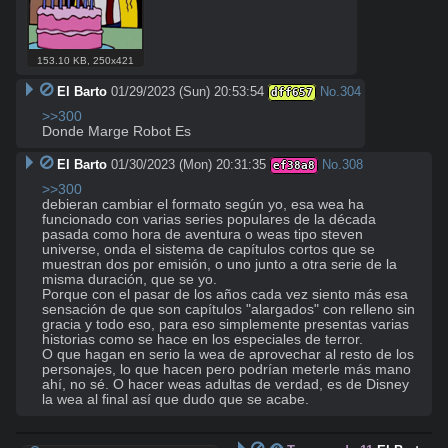
153.10 KB
,
250x421
El Barto
01/29/2023 (Sun) 20:53:54
No.
304
dff657
>>300
Donde Marge Robot Es
El Barto
01/30/2023 (Mon) 20:31:35
No.
308
ef38a8
>>300
debieran cambiar el formato según yo, esa wea ha 
funcionado con varias series populares de la década 
pasada como hora de aventura o weas tipo steven 
universe, onda el sistema de capítulos cortos que se 
muestran dos por emisión, o uno junto a otra serie de la 
misma duración, que se yo.

Porque con el pasar de los años cada vez siento más esa 
sensación de que son capítulos "alargados" con relleno sin 
gracia y todo eso, para eso simplemente presentas varias 
historias como se hace en los especiales de terror.

O que hagan en serio la wea de aprovechar al resto de los 
personajes, lo que hacen pero podrían meterle más mano 
ahí, no sé. O hacer weas adultas de verdad, es de Disney 
la wea al final así que dudo que se acabe.