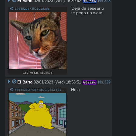
El Barto
02/01/2023 (Wed) 16:39:42
No.
328
395ec6
Deja de sesear o 
1663522573821015.jpg
te pego un wate.
152.79 KB
,
480x476
El Barto
02/01/2023 (Wed) 18:58:51
No.
329
68009c
Hola
F553438D-F0B7-459C-9343-581D682763BB.png