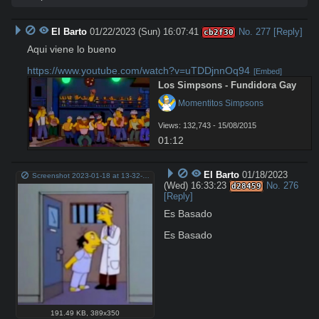
El Barto
01/22/2023 (Sun) 16:07:41
No.
277
[Reply]
cb2f30
Aqui viene lo bueno 

https://www.youtube.com/watch?v=uTDDjnnOq94
[Embed]
Los Simpsons - Fundidora Gay
 Momentitos Simpsons
Views: 132,743 - 15/08/2015
01:12
El Barto
01/18/2023
Screenshot 2023-01-18 at 13-32-37 Es basura.png
(Wed) 16:33:23
No.
276
d28459
[Reply]
Es Basado

Es Basado
191.49 KB
,
389x350