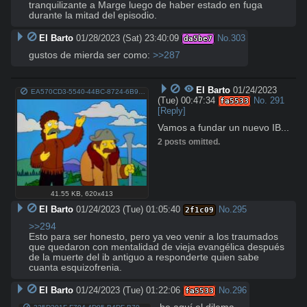
tranquilizante a Marge luego de haber estado en fuga 
durante la mitad del episodio.
El Barto
01/28/2023 (Sat) 23:40:09
No.
303
da5be7
gustos de mierda ser como: 
>>287
El Barto
01/24/2023
EA570CD3-5540-44BC-8724-6B94BAC96E09.jpeg
(Tue) 00:47:34
No.
291
fa5533
[Reply]
Vamos a fundar un nuevo IB...
2 posts omitted.
41.55 KB
,
620x413
El Barto
01/24/2023 (Tue) 01:05:40
No.
295
2f1c09
>>294
Esto para ser honesto, pero ya veo venir a los traumados 
que quedaron con mentalidad de vieja evangélica después 
de la muerte del ib antiguo a responderte quien sabe 
cuanta esquizofrenia.
El Barto
01/24/2023 (Tue) 01:22:06
No.
296
fa5533