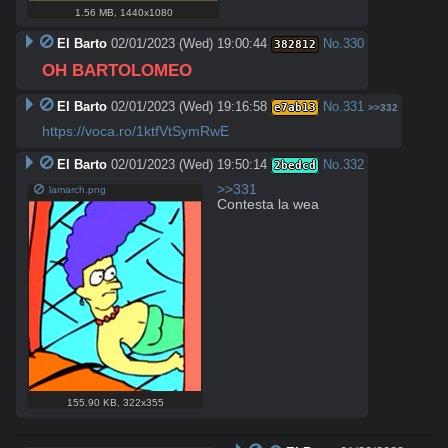
1.56 MB
,
1440x1080
El Barto
02/01/2023 (Wed) 19:00:44
No.
330
382812
OH BARTOLOMEO
El Barto
02/01/2023 (Wed) 19:16:58
No.
331
e7ab13
>>332
https://voca.ro/1ktfVtSymRwE
El Barto
02/01/2023 (Wed) 19:50:14
No.
332
2bedcd
>>331
lamarch.png
Contesta la wea
155.90 KB
,
322x355