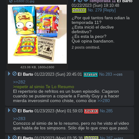
Temporada 11
El Barto
s-l1600 (1).jpg
01/22/2023 (Sun) 19:10:48
No.
279
[Reply]
abd022
¿Por qué tantos fans odian la 
temporada 11? 

¿Esta inició el declive 
definitivo?

¿Es esta la peor?

Qué opina bandanon.
2 posts omitted.
423.06 KB
,
1600x1600
El Barto
01/22/2023 (Sun) 20:45:01
No.
283
02a6a9
>>285
>>282
>repetir al simio Te Lo Resumo
El repertorio de refritos es un buen episodio. Cagaron 
cuando se pusieron a copiarle a Family Guy y a hacer 
mierda inverosimil como chiste, como dice 
>>280
El Barto
01/23/2023 (Mon) 01:59:03
No.
285
f75454
>>283
Conozco al simio de te lo resumo, pero no he visto el video 
que habla de los simpsons. Sólo dije lo que creo que pasó.
El Barto
01/23/2023 (Mon) 03:35:38
No.
287
bfd875
>>302