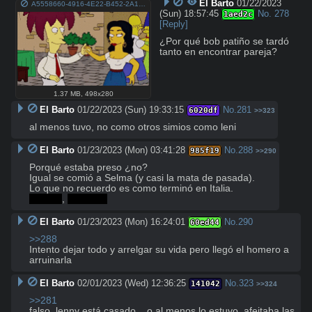
El Barto
01/22/2023
A5558660-4916-4E22-B452-2A18C822C97A.gif
(Sun) 18:57:45
No.
278
1aed2c
[Reply]
¿Por qué bob patiño se tardó 
tanto en encontrar pareja?
1.37 MB
,
498x280
El Barto
01/22/2023 (Sun) 19:33:15
No.
281
6020df
>>323
al menos tuvo, no como otros simios como leni
El Barto
01/23/2023 (Mon) 03:41:28
No.
288
985f19
>>290
Porqué estaba preso ¿no?

Igual se comió a Selma (y casi la mata de pasada).

Farfala
, 
vendetta
El Barto
01/23/2023 (Mon) 16:24:01
No.
290
60ed44
>>288
Intento dejar todo y arrelgar su vida pero llegó el homero a 
arruinarla
El Barto
02/01/2023 (Wed) 12:36:25
No.
323
141042
>>324
>>281
falso, lenny está casado... o al menos lo estuvo. afeitaba las 