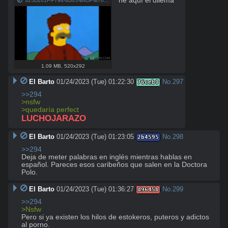
he aquí el dilema
325D201F-F794-4D05-B4DF-B7017577B2D1.gif
1.09 MB
,
520x292
El Barto
01/24/2023 (Tue) 01:22:30
No.
297
76ceb0
>>294
>nsfw
>quedaría perfect
LUCHOJARAZO
El Barto
01/24/2023 (Tue) 01:23:05
No.
298
2b4595
>>294
Deja de meter palabras en inglés mientras hablas en 
español. Pareces esos caribeños que salen en la Doctora 
Polo.
El Barto
01/24/2023 (Tue) 01:36:27
No.
299
d9645b
>>294
>Nsfw
Pero si ya existen los hilos de estokeros, puteros y adictos 
al porno.