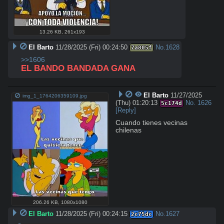
13.26 KB
,
261x193
El Barto
11/28/2025 (Fri) 00:24:50
No.
1628
7a805f
>>1606
EL BANDO BANDADA GANA
El Barto
11/27/2025
img_1_1764206359109.jpg
(Thu) 01:20:13
No.
1626
5c174d
[Reply]
Cuando tienes vecinas 
chilenas
206.26 KB
,
1080x1080
El Barto
11/28/2025 (Fri) 00:24:15
No.
1627
2c75dc