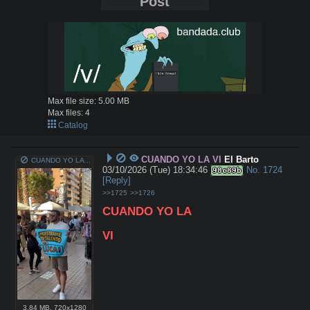
Post
Max file size:
5.00 MB
Max files:
4
Catalog
CUANDO YO LA VI
El Barto
CUANDO YO LA VI.mp4
03/10/2026 (Tue) 18:34:46
No.
1724
98c89b
[Reply]
>>1725
>>1726
CUANDO YO LA
VI
3.84 MB
,
720x1280