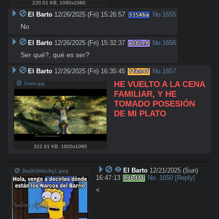
220.01 KB
,
1080x1080
El Barto
12/26/2025 (Fri) 15:26:57
No.
1655
3354ba
No
El Barto
12/26/2025 (Fri) 15:32:37
No.
1656
a282e8
Ser qué?, qué es ser?
El Barto
12/26/2025 (Fri) 16:35:45
No.
1657
ffb84f
HE VUELTO A LA CENA 
Osiris.jpg
FAMILIAR, Y HE 
TOMADO POSESIÓN 
DE MI PLATO
322.61 KB
,
1920x1080
El Barto
12/21/2025 (Sun)
3ku0h3rbkc8g1.jpeg
16:47:13
No.
1650
[Reply]
87bd7f
<