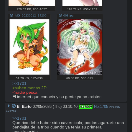
120.57 KB
,
850x1027
118.78 KB
,
850x1202
IMG_20230512_142007.jpg
008.jpg
51.70 KB
,
612x830
60.58 KB
,
500x625
>>1701
>suben monas 2D
<nadie pesca
El internet que conocia y su gente ya no existen
El Barto
02/05/2026 (Thu) 03:10:40
No.
1705
28f917
>>1706
>>1707
>>1701
Que rico debe haber sido cavernicola, podías agarrarte una 
pendejita de la tribu cuando ya tenía su primera 
menstruación