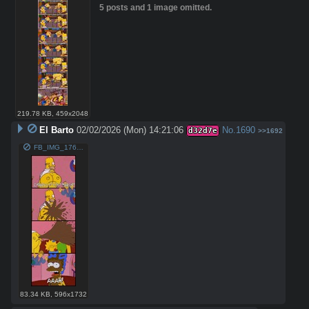
5 posts and 1 image omitted.
219.78 KB
,
459x2048
El Barto
02/02/2026 (Mon) 14:21:06
No.
1690
d32d7e
>>1692
FB_IMG_1769966913060.jpg
83.34 KB
,
596x1732