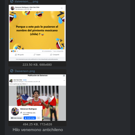
daiverson__.png
223.50 KB
,
688x680
Daiverson.png
494.25 KB
,
772x626
Hilo venemono antichileno
