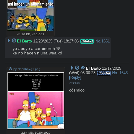
44.20 KB
,
480x589
El Barto
12/23/2025 (Tue) 18:27:06
No.
1651
20bda2
yo apoyo a caraineroh 💚

ke no hacen niuna wea xd
El Barto
12/17/2025
pjdclnpn6o7g1.png
(Wed) 05:00:23
No.
1643
5b77a4
[Reply]
>>1644
cósmico
2.84 MB
,
1920x1920