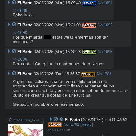
El Barto
02/02/2026 (Mon) 15:09:40
No.
1691
035ae0
>>1688
Falto la kk
El Barto
02/02/2026 (Mon) 15:21:00
No.
1692
fb9070
>>1690
Por qué mierda 
jaja
 estas weas enfermas son tan 
chistosas?
El Barto
02/02/2026 (Mon) 15:30:28
No.
1693
8fb14b
>>1688
Pero ahí el Cangri se lo está poniendo a Nelson
El Barto
02/10/2026 (Tue) 15:36:37
No.
1708
996701
Argentinos culiaos, cuando veo el hilo turbina me 
sorprenden el conocimiento infinito que tienen de los 
sinson, cada capitulo y escena, se las saben de memoria al 
punto de crear sus obras de arte turbina.

Me saco el sombrero en ese sentido.
El Barto
02/05/2026 (Thu) 00:46:52
626190506_122170139396860777_6150572642100462777_n.jpg
No.
1701
[Reply]
c2610d
>>1704
>>1705