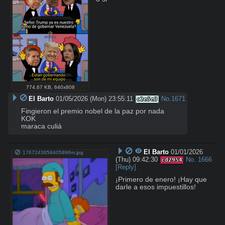
774.67 KB
,
640x808
El Barto
01/05/2026 (Mon) 23:55:11
No.
1671
c2e5e3
Fingieron el premio nobel de la paz por nada

KOK

maraca culiá
El Barto
01/01/2026
1767243858405896m.jpg
(Thu) 09:42:30
No.
1666
cd2954
[Reply]
¡Primero de enero! ¡Hay que 
darle a esos impuestillos!