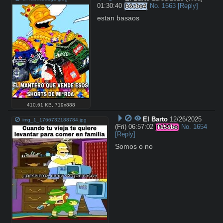
01:30:40
No.
1663
[Reply]
b6cbe4
estan basaos
410.61 KB
,
719x888
El Barto
12/26/2025
img_1_1766732188784.jpg
(Fri) 06:57:02
No.
1654
f655be
[Reply]
Somos o no