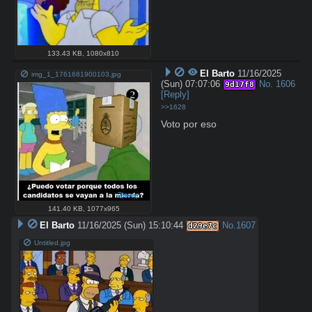
133.43 KB
,
1080x810
El Barto
11/16/2025
img_1_1761681900103.jpg
(Sun) 07:07:06
No.
1606
9d17f8
[Reply]
>>1628
Voto por eso
141.40 KB
,
1077x965
El Barto
11/16/2025 (Sun) 15:10:44
No.
1607
d29e7c
Untitled.jpg