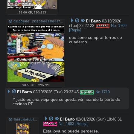
91.06 KB
,
710x813
El Barto
02/10/2026
631508997_1531540682309487_9103320664729228871_n.jpg
(Tue) 23:22:22
No.
1709
b63831
[Reply]
que tiene comprar forros de 
cuaderno
90.50 KB
,
720x720
El Barto
02/10/2026 (Tue) 23:33:45
No.
1710
47c385
Y justo es una vieja que se queda vitrineando la parte de 
cecinas PF
El Barto
02/01/2026 (Sun) 18:46:31
4bb8efde8eb4659c6a86523d39da7a6f36eb8b3623eaffe9bf8f537b2ed03202.jpg
No.
1683
[Reply]
ff2c9b
Esta joya no puede perderse.