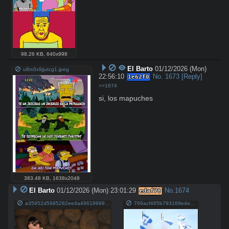
98.26 KB
,
640x998
El Barto
01/12/2026 (Mon)
u8m3x9jjutcg1.jpeg
22:56:10
No.
1673
[Reply]
1e62f0
>>1674
si, los mapuches
383.48 KB
,
1638x2048
El Barto
01/12/2026 (Mon) 23:01:29
No.
1674
edaf78
a35952d5685282ee4a4961999928d8849009ee8b0b5721e83391973cd676884f kast.jpg
769acf465b793169e4e1e36496b7a443ecca3c84ac535dce66b052f33 kast9bdceb2.jpg