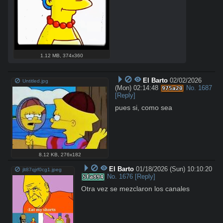
1.12 MB
,
374x360
El Barto
02/02/2026
Untitled.jpg
(Mon) 02:14:48
No.
1687
975a20
[Reply]
pues si, como sea
8.12 KB
,
276x182
El Barto
01/18/2026 (Sun) 10:10:20
jlt87qjrf0cg1.jpeg
No.
1676
[Reply]
5fa894
Otra vez se mezclaron los canales