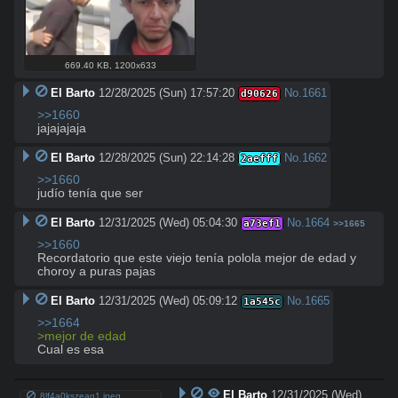
669.40 KB
,
1200x633
El Barto
12/28/2025 (Sun) 17:57:20
No.
1661
d90626
>>1660
jajajajaja
El Barto
12/28/2025 (Sun) 22:14:28
No.
1662
2aefff
>>1660
judío tenía que ser
El Barto
12/31/2025 (Wed) 05:04:30
No.
1664
a73ef1
>>1665
>>1660
Recordatorio que este viejo tenía polola mejor de edad y 
choroy a puras pajas
El Barto
12/31/2025 (Wed) 05:09:12
No.
1665
1a545c
>>1664
>mejor de edad
Cual es esa
El Barto
12/31/2025 (Wed)
8lf4a0kszeag1.jpeg