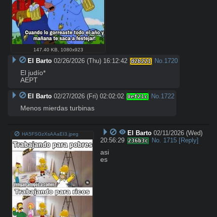
147.40 KB
,
1080x923
El Barto
02/26/2026 (Thu) 16:12:42
No.
1720
d2b221
El judío*

AEPT
El Barto
02/27/2026 (Fri) 02:02:02
No.
1722
0ef21c
Menos mierdas turbinas
El Barto
02/11/2026 (Wed)
HA5FSGzXsAAaEI3.jpeg
20:56:29
No.
1715
[Reply]
236b3c
asi

es