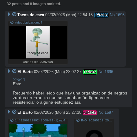
32 posts and 8 images omitted.
Tacos de caca
02/02/2026 (Mon) 22:54:15
No.
1695
1f6994
videoplayback.mp4
607.37 KB
,
640x360
El Barto
02/02/2026 (Mon) 23:02:27
No.
1696
1cde4c
>>544
Esto.

Recuerdo haber leído que hay una organización de negros 
zurdos en Francia que se llamaban "indígenas en 
resistencia" o alguna estupidez así.
El Barto
02/02/2026 (Mon) 23:27:18
No.
1697
c4186a
1_4920628290248508481 (1).mp4
IMG_20260202_202654_575.jpg