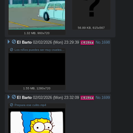
56.89 KB
,
615x567
1.32 MB
,
960x720
El Barto
02/02/2026 (Mon) 23:29:39
No.
1698
c4186a
Los niños puedes ser muy crueles- los simpsons.mp4
1.55 MB
,
1280x720
El Barto
02/02/2026 (Mon) 23:32:09
No.
1699
c4186a
Prepara ese culito.mp4