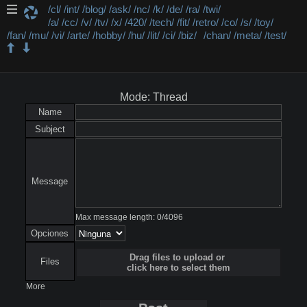
/cl/
/int/
/blog/
/ask/
/nc/
/k/
/de/
/ra/
/twi/
/a/
/cc/
/v/
/tv/
/x/
/420/
/tech/
/fit/
/retro/
/co/
/s/
/toy/
/fan/
/mu/
/vi/
/arte/
/hobby/
/hu/
/lit/
/ci/
/biz/
/chan/
/meta/
/test/
/s/ - Simpsongram
Mode: Thread
Name
Subject
Message
Max message length:
0
/
4096
Opciones
Drag files to upload or
Files
click here to select them
More