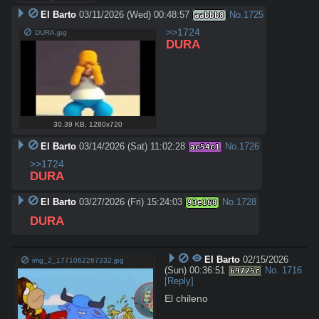
El Barto
03/11/2026 (Wed) 00:48:57
No.
1725
aabbb8
>>1724
DURA.jpg
DURA
30.39 KB
,
1280x720
El Barto
03/14/2026 (Sat) 11:02:28
No.
1726
ac54c1
>>1724
DURA
El Barto
03/27/2026 (Fri) 15:24:03
No.
1728
93e160
DURA
El Barto
02/15/2026
img_2_1771062267332.jpg
(Sun) 00:36:51
No.
1716
69725c
[Reply]
El chileno