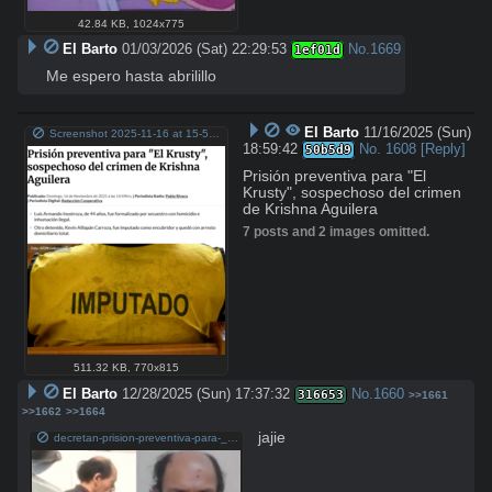
42.84 KB
,
1024x775
El Barto
01/03/2026 (Sat) 22:29:53
No.
1669
1ef01d
Me espero hasta abrilillo
El Barto
11/16/2025 (Sun)
Screenshot 2025-11-16 at 15-59-21 Prisión preventiva para El Krusty sospechoso del crimen de Krishna Aguilera - Cooperativa.cl.png
18:59:42
No.
1608
[Reply]
50b5d9
Prisión preventiva para "El 
Krusty", sospechoso del crimen 
de Krishna Aguilera
7 posts and 2 images omitted.
511.32 KB
,
770x815
El Barto
12/28/2025 (Sun) 17:37:32
No.
1660
316653
>>1661
>>1662
>>1664
jajie
decretan-prision-preventiva-para-_el-krosty_-por-asesinato-de-krishna-aguilera.png