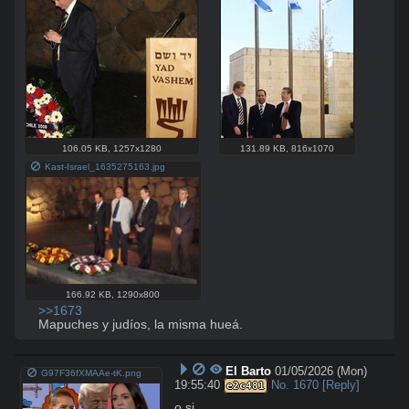
106.05 KB
,
1257x1280
131.89 KB
,
816x1070
Kast-Israel_1635275163.jpg
166.92 KB
,
1290x800
>>1673
Mapuches y judíos, la misma hueá.
El Barto
01/05/2026 (Mon)
G97F36fXMAAe-tK.png
19:55:40
No.
1670
[Reply]
e2c481
o si