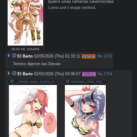
quiero unas rameras cavernicolas
1 post and 1 image omitted.
88.82 KB
,
526x859
El Barto
02/05/2026 (Thu) 01:33:11
No.
1703
c85e1e
Temeo dijeron las Devas
El Barto
02/05/2026 (Thu) 03:06:57
No.
1704
b553cd
__ibaraki_kasen_touhou_drawn_by_miyo_ranthath__sample-7b6fff867824ea59954e8d319728e6fd.jpg
sakamata_chloe_and_lum_hololive_and_1_more_drawn_by_misekiss__sample-b3160aa4969473b3f36c4f1cb9c3be8b.jpg