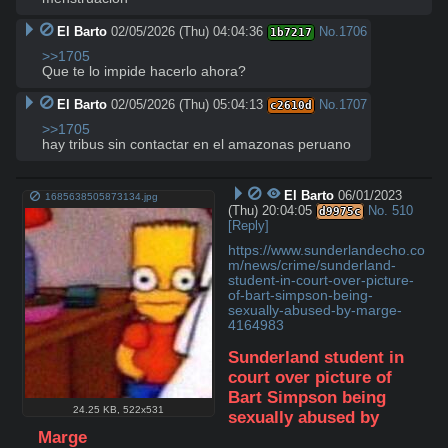
El Barto
02/05/2026 (Thu) 04:04:36
No.
1706
1b7217
>>1705
Que te lo impide hacerlo ahora?
El Barto
02/05/2026 (Thu) 05:04:13
No.
1707
c2610d
>>1705
hay tribus sin contactar en el amazonas peruano
El Barto
06/01/2023
1685638505873134.jpg
(Thu) 20:04:05
No.
510
d9975c
[Reply]
https://www.sunderlandecho.co
m/news/crime/sunderland-
student-in-court-over-picture-
of-bart-simpson-being-
sexually-abused-by-marge-
4164983
Sunderland student in 
court over picture of 
Bart Simpson being 
24.25 KB
,
522x531
sexually abused by 
Marge