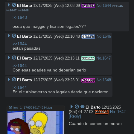
El Barto
12/17/2025 (Wed) 12:08:09
No.
1644
7a1b98
>>1646
>>1647
>>1648
>>1643
osea que maggie y lisa son legales???
El Barto
12/17/2025 (Wed) 22:10:48
No.
1646
5b77a4
>>1644
están pasadas
El Barto
12/17/2025 (Wed) 22:13:11
No.
1647
99e9ce
>>1644
Con esas edades ya no deberían serlo
El Barto
12/17/2025 (Wed) 23:23:01
No.
1648
b734ad
>>1644
En el turbinaverso son legales desde que nacieron.
El Barto
12/13/2025
img_1_1765589174534.jpg
(Sat) 01:27:03
No.
1642
a84821
[Reply]
Cuando te comes un morao