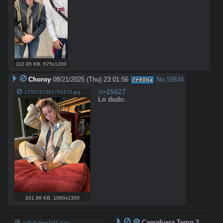
110.95 KB
,
675x1200
Choroy
08/21/2025 (Thu) 23:01:56
No.
15634
2e80ba
>>15627
1755721361754175.jpg
Lo dudo.
201.86 KB
,
1080x1350
Caerafuera Temp 2
za5x3x0wo1kf1.jpeg