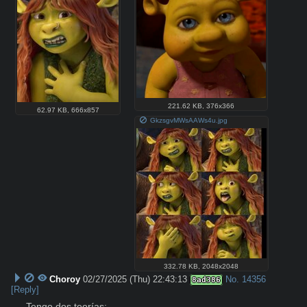
221.62 KB
,
376x366
62.97 KB
,
666x857
GkzsgvMWsAAWs4u.jpg
332.78 KB
,
2048x2048
Choroy
02/27/2025 (Thu) 22:43:13
No.
14356
8ad386
[Reply]
Tengo dos teorías:
