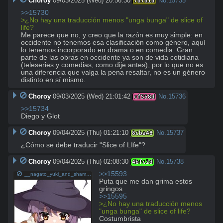
Choroy
09/03/2025 (Wed) 20:56:30
No.
15735
7d7d1d
>>15730
>¿No hay una traducción menos "unga bunga" de slice of 
life?
Me parece que no, y creo que la razón es muy simple: en 
occidente no tenemos esa clasificación como género, aquí 
lo tenemos incorporado en drama o en comedia. Gran 
parte de las obras en occidente ya son de vida cotidiana 
(teleseries y comedias, como dije antes), por lo que no es 
una diferencia que valga la pena resaltar, no es un género 
distinto en sí mismo.
Choroy
09/03/2025 (Wed) 21:01:42
No.
15736
cf558d
>>15734
Diego y Glot
Choroy
09/04/2025 (Thu) 01:21:10
No.
15737
8cba48
¿Cómo se debe traducir "Slice of LIfe"?
Choroy
09/04/2025 (Thu) 02:08:30
No.
15738
4bfc2d
>>15593
__nagato_yuki_and_shamisen_suzumiya_haruhi_no_yuuutsu_drawn_by_u_ik95__sample-63212bf301bb8fab6c182ea0b4c44b96.jpg
Puta que me dan grima estos 
>>15595
>¿No hay una traducción menos 
"unga bunga" de slice of life?
Costumbrista
