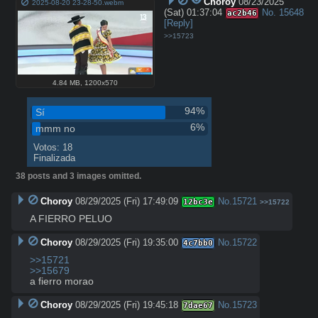
Choroy
08/23/2025
2025-08-20 23-28-50.webm
(Sat) 01:37:04
No.
15648
ac2b46
[Reply]
>>15723
4.84 MB
,
1200x570
94%
Sí
6%
mmm no
Votos: 18
Finalizada
38 posts and 3 images omitted.
Choroy
08/29/2025 (Fri) 17:49:09
No.
15721
12bc3e
>>15722
A FIERRO PELUO
Choroy
08/29/2025 (Fri) 19:35:00
No.
15722
4c7bb0
>>15721
>>15679
a fierro morao
Choroy
08/29/2025 (Fri) 19:45:18
No.
15723
7dae67