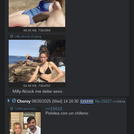
49.55 KB
,
736x584
milly alcock (1).jpeg
64.49 KB
,
736x552
Milly Alcock me debe sexo.
Choroy
08/20/2025 (Wed) 14:18:30
No.
15627
526f9e
>>15634
>>15610
72861de54461db55778346da8bf22cc8.jpg
Pololea con un chileno