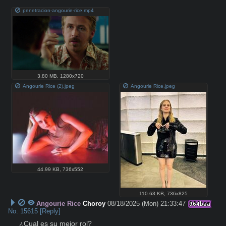
penetracion-angourie-rice.mp4
3.80 MB
,
1280x720
Angourie Rice (2).jpeg
Angourie Rice.jpeg
44.99 KB
,
736x552
110.63 KB
,
736x825
Angourie Rice
Choroy
08/18/2025 (Mon) 21:33:47
964baa
No.
15615
[Reply]
¿Cual es su mejor rol?