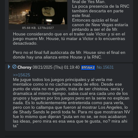
final de Yes Man.

La poca presencia de la RNC 
también descarta en parte 
este final.

Entonces quizás el final 
canon de New Vegas estaría 
85.68 KB
,
1279x1027
pintando a ser el de Mr. 
House considerando que en el trailer sale Victor y si en el 
juego muere Mr. House, tú matar a Victor o lo encuentras 
desactivado. 

Pero no el final full autócrata de Mr. House sino el final en 
donde hay una alianza entre House y la RNC.
Choroy
08/21/2025 (Thu) 01:19:40
No.
15631
0956e2
>>15625
Me jugue todos los juegos principales y al verla me 
mentalice como si no cachara nada de ellos. Desde ese 
punto de vista no me gusto, trata de ser chistosa, seria y 
dramatica al mismo tiempo. sabia cual era cada uno de los 
grupos y lugares por los juegos pero en la serie no explican 
nada. Es lo suficientemente entretenida como para verla, 
pero con lo callampa que fueron al mostrar Los Angeles, lo 
de Shady Sands le perdi toda fe. Para mi que mostraran NV 
fue lo mismo que dijeran "puta wn no se, se nos acabaron 
las ideas, pero mira es esa wea que te gusta, no? mira ahi 
ta"