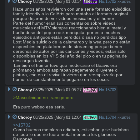
Choroy
08/25/2025 (Mon) 01:00:34
No.
15702
580daa
>>15704
Hace unos años revivieron con una serie formato episódica 
family friendly a lo CalArts pero mataba el formato original 
porque dejaron de ver videos musicales y el humor.

Parte del humor eran sus comentarios sobre videos 
musicales del MTV siempre reaccionando bien al metal y 
burlándose del pop o rock mariquita, por esto muchos 
episodios antiguos están perdidos o sea no perdidos tipo 
Lost Media suicidio de la calamardo y la wea pero no están 
disponibles en plataformas de streaming porque tienen 
derechos de autor por las canciones y videos, están solo 
disponibles en los VHS del año del pico o en tu página de 
descargas favorita.

También el humor tuvo que moderarse el Beavis era 
pirómano y ambos aspiraban pegamento diluyente o 
pintura, eso en el revival tuvieron que reemplazarlo por 
humor de constantemente pegarse en los cocos.
Choroy
08/25/2025 (Mon) 01:05:27
No.
15703
f6a2df
>Masculinidad no-transgenero
Era puro webeo esa serie.
Choroy
08/25/2025 (Mon) 01:12:04
No.
15704
58ebca
>>15706
>>15702
Como buenos metaleros odiaban, criticaban y se burlaban 
de todo lo que no fuera metal menos a los gloriosos 
Ramones.
