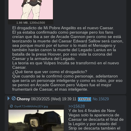
1.86 MB
,
1200x1500
El drogadicto de Mi Pobre Angelito es el nuevo Caesar. 

El ya estaba confirmado como personaje pero los fans 
creían que iba a ser de Arcade Gannon pero como se está 
teorizando la muerte del Caesar Edward Sallow será canon, 
sea porque murió por el tumor o lo mató el Mensajero y 
también harán canon la muerte del Legado Lanius en la 
batalla de la presa Hoover, por eso viste la corona del 
Caesar y la armadura del Legado. 

La teoria es que Vulpes Inculta se transformó en el nuevo 
Caesar.

¿Qué tiene que ver como el drogadicto?

Que cuando se le confirmó como personaje, adelantaron 
que sería un personaje inteligente y como es rubio, por eso 
se pensó en Arcade Gannon pero Vulpes fue el mejor 
frumentarii de Caesar, el mas inteligente.
Choroy
08/20/2025 (Wed) 19:39:11
No.
15629
409edb
>>15628
GyvK72mW4AAs1EV.jpg
Y de los 4 finales de New 
Vegas solo la apariencia de 
Caesar se descarta el final de 
la Legión y por estado del 
Strip se descarta también el 