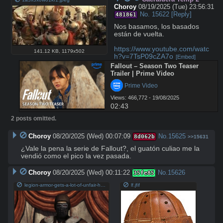
Choroy
08/19/2025 (Tue) 23:56:31
No.
15622
[Reply]
481861
Nos basamos, los basados 
están de vuelta.

https://www.youtube.com/watc
141.12 KB
,
1179x502
h?v=7TsP09cZA7o
[Embed]
Fallout – Season Two Teaser 
Trailer | Prime Video
 Prime Video
Views: 466,772 - 19/08/2025
02:43
2 posts omitted.
Choroy
08/20/2025 (Wed) 00:07:09
No.
15625
8d062b
>>15631
¿Vale la pena la serie de Fallout?, el guatón culiao me la 
vendió como el pico la vez pasada.
Choroy
08/20/2025 (Wed) 00:11:22
No.
15626
35fe85
legion-armor-gets-a-lot-of-unfair-hate-first-off-its-not-v0-i89m0senpew91.jpg
lf.jfif