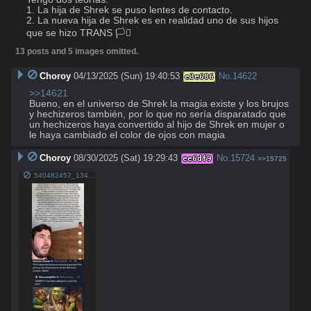
1. La hija de Shrek se puso lentes de contacto.

2. La nueva hija de Shrek es en realidad uno de sus hijos 
que se hizo TRANS 🏳️‍⚧️
13 posts and 5 images omitted.
Choroy
04/13/2025 (Sun) 19:40:53
No.
14622
e3e686
>>14621
Bueno, en el universo de Shrek la magia existe y los brujos 
y hechizeros también, por lo que no sería disparatado que 
un hechizeros haya convertido al hijo de Shrek en mujer o 
le haya cambiado el color de ojos con magia
Choroy
08/30/2025 (Sat) 19:29:43
No.
15724
ee6df9
>>15725
540482457_1341048004692292_8240289948973345273_n.jpg