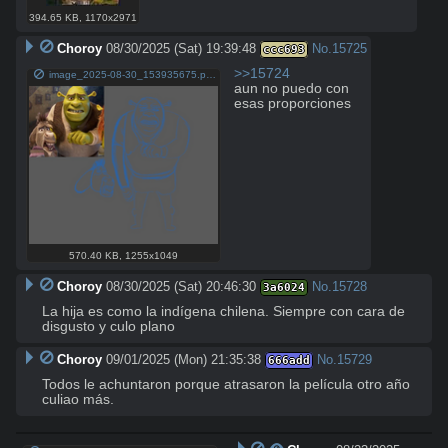
394.65 KB
,
1170x2971
Choroy
08/30/2025 (Sat) 19:39:48
No.
15725
ccc693
>>15724
image_2025-08-30_153935675.png
aun no puedo con 
esas proporciones
570.40 KB
,
1255x1049
Choroy
08/30/2025 (Sat) 20:46:30
No.
15728
3a6024
La hija es como la indígena chilena. Siempre con cara de 
disgusto y culo plano
Choroy
09/01/2025 (Mon) 21:35:38
No.
15729
666add
Todos le achuntaron porque atrasaron la película otro año 
culiao más.