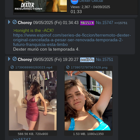
 Dexter Official
Views: 2,367 - 04/09/2025
01:33
Choroy
09/05/2025 (Fri) 01:34:43
No.
15747
9b15c4
>>15751
>tonight is the -ACK!
https://www.espinof.com/series-de-ficcion/terremoto-dexter-
original-cancelada-a-pesar-ser-renovada-temporada-2-
futuro-franquicia-esta-limbo
Dexter murió con la temporada 4.
Choroy
09/05/2025 (Fri) 19:20:27
No.
15751
acd3fa
1739088960283023.mp4
1739072797567429.png
588.56 KB
,
720x900
1.53 MB
,
1080x1350
>>15747