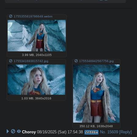
1755355819786649.webm
3.99 MB
,
2040x1105
1755341693815742.jpg
1755346942567756.jpg
1.03 MB
,
3840x2016
350.12 KB
,
1638x2048
Choroy
08/16/2025 (Sat) 17:54:38
No.
15609
[Reply]
2e80ba