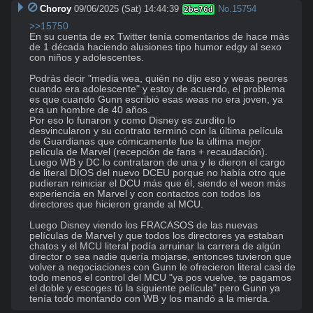
Choroy
09/06/2025 (Sat) 14:44:39
No.
15754
2be76d
>>15750
En su cuenta de ex Twitter tenía comentarios de hace más 
de 1 década haciendo alusiones tipo humor edgy al sexo 
con niños y adolescentes.

Podrás decir "media wea, quién no dijo eso y weas peores 
cuando era adolescente" y estoy de acuerdo, el problema 
es que cuando Gunn escribió esas weas no era joven, ya 
era un hombre de 40 años. 

Por eso lo funaron y como Disney es zurdito lo 
desvincularon y su contrato terminó con la última película 
de Guardianas que cómicamente fue la última mejor 
película de Marvel (recepción de fans + recaudación). 

Luego WB y DC lo contrataron de una y le dieron el cargo 
de literal DIOS del nuevo DCEU porque no había otro que 
pudieran reiniciar el DCU más que él, siendo el weon más 
experiencia en Marvel y con contactos con todos los 
directores que hicieron grande al MCU.

Luego Disney viendo los FRACASOS de las nuevas 
películas de Marvel y que todos los directores ya estaban 
chatos y el MCU literal podía arruinar la carrera de algún 
director o sea nadie quería mojarse, entonces tuvieron que 
volver a negociaciones con Gunn le ofrecieron literal casi de 
todo menos el control del MCU "ya pos vuelve, te pagamos 
el doble y escoges tú la siguiente película" pero Gunn ya 
tenía todo montando con WB y los mandó a la mierda.