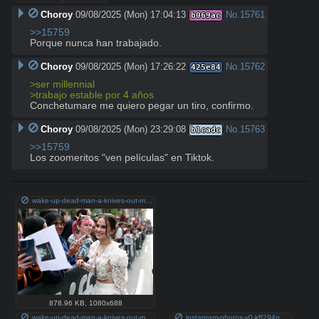
Choroy
09/08/2025 (Mon) 17:04:13
No.
15761
b069ac
>>15759
Porque nunca han trabajado.
Choroy
09/08/2025 (Mon) 17:26:22
No.
15762
425e84
>ser millennial
>trabajo estable por 4 años
Conchetumare me quiero pegar un tiro, confirmo.
Choroy
09/08/2025 (Mon) 23:29:08
No.
15763
b1cadc
>>15759
Los zoomeritos "ven películas" en Tiktok.
wake-up-dead-man-a-knives-out-mystery-premiere-2025-toronto-v0-z6ljt7771nnf1.png
878.96 KB
,
1080x688
wake-up-dead-man-a-knives-out-mystery-premiere-2025-toronto-v0-32wrdd771nnf1.png
instagram-photos-v0-kff294polrnf1.png