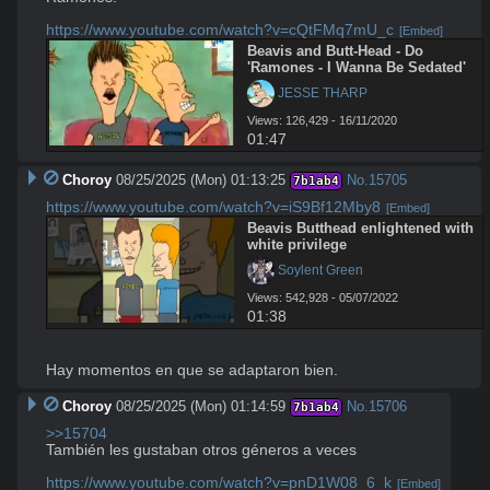
https://www.youtube.com/watch?v=cQtFMq7mU_c
[Embed]
Beavis and Butt-Head - Do 
'Ramones - I Wanna Be Sedated'
 JESSE THARP
Views: 126,429 - 16/11/2020
01:47
Choroy
08/25/2025 (Mon) 01:13:25
No.
15705
7b1ab4
https://www.youtube.com/watch?v=iS9Bf12Mby8
[Embed]
Beavis Butthead enlightened with 
white privilege
 Soylent Green
Views: 542,928 - 05/07/2022
01:38
Hay momentos en que se adaptaron bien.
Choroy
08/25/2025 (Mon) 01:14:59
No.
15706
7b1ab4
>>15704
También les gustaban otros géneros a veces

https://www.youtube.com/watch?v=pnD1W08_6_k
[Embed]