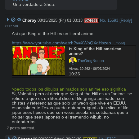
Una verdadera Shoa.
Choroy
08/15/2025 (Fri) 01:03:13
No.
15593
[Reply]
b7463f
>>15738
Así que King of the Hill es un literal anime.

https://www.youtube.com/watch?v=XWoQXdHszeo
[Embed]
is King of the Hill american 
anime?
 TheGregNorton
Views: 10,262 - 06/07/2024
10:36
>pedo todos los dibujos animados son anime eso significa
Si, Valentín pero al decir que King of the Hill es un "anime" se 
refiere a que es un literal slice of life gringo animado, con 
chistes y referencias que solo un weon que vive en EEUU, 
especialmente Texas pueda entender igual a los slice of life 
japoneses típicos que son weas escolares cotidianas que a 
no ser que seas japonés o el tremendo wibub, no 
entenderías.
7 posts omitted.