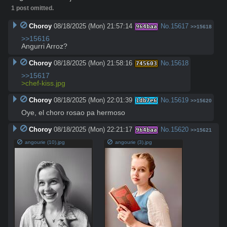
1 post omitted.
Choroy
08/18/2025 (Mon) 21:57:14
No.
15617
964baa
>>15618
>>15616
Angurri Arroz?
Choroy
08/18/2025 (Mon) 21:58:16
No.
15618
745603
>>15617
>chef-kiss.jpg
Choroy
08/18/2025 (Mon) 22:01:39
No.
15619
1db7e6
>>15620
Oye, el choro rosao pa hermoso
Choroy
08/18/2025 (Mon) 22:21:17
No.
15620
964baa
>>15621
angourie (10).jpg
angourie (3).jpg