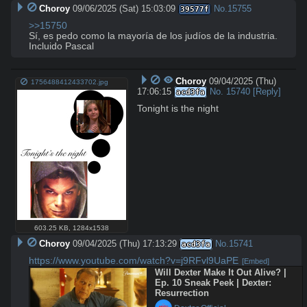
Choroy
09/06/2025 (Sat) 15:03:09
No.
15755
39577f
>>15750
Sí, es pedo como la mayoría de los judíos de la industria. 
Incluido Pascal
Choroy
09/04/2025 (Thu)
1756488412433702.jpg
17:06:15
No.
15740
[Reply]
acd3fa
Tonight is the night
603.25 KB
,
1284x1538
Choroy
09/04/2025 (Thu) 17:13:29
No.
15741
acd3fa
https://www.youtube.com/watch?v=j9RFvl9UaPE
[Embed]
Will Dexter Make It Out Alive? | 
Ep. 10 Sneak Peek | Dexter: 
Resurrection