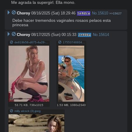
Me agrada la supergirl. Ella mono.
Choroy
08/16/2025 (Sat) 18:29:46
No.
15610
5e4dca
>>15627
Debe hacer tremendos vaginales rosaos pelaos esta 
princesa
Choroy
08/17/2025 (Sun) 00:15:33
No.
15614
2e80ba
de819b58-d675-4a28-8303-30a9f3469a98.jpeg
1755374693436839.jpg
53.71 KB
,
736x1015
1.53 MB
,
1080x2340
milly alcock (3).jpeg