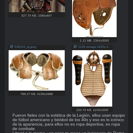
527.70 KB
,
1080x607
1.12 MB
,
2364x3000
53852d_lg.jpeg
2136-vintage-1920s-1930s-catchers-gear-ensemble-rare-dandm-chest-protector.jpg
799.27 KB
,
4156x2988
220.70 KB
,
1133x1600
Fueron fieles con la estética de la Legión, ellos usan equipo 
de fútbol americano y béisbol de los 40s y eso es lo icónico 
de la apariencia, para ellos no es ropa deportiva, es ropa 
de combate. 
