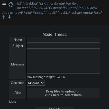
/cl/
/int/
/blog/
/ask/
/nc/
/k/
/de/
/ra/
/twi/
/a/
/cc/
/v/
/tv/
/x/
/420/
/tech/
/fit/
/retro/
/co/
/s/
/toy/
/fan/
/mu/
/vi/
/arte/
/hobby/
/hu/
/lit/
/ci/
/biz/
/chan/
/meta/
/test/
/tv/ - Television y Cine
Mode: Thread
Name
Subject
Message
Max message length:
0
/
4096
Opciones
Drag files to upload or
Files
click here to select them
More