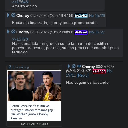
>>15648
A fierro étnico
Choroy
08/30/2025 (Sat) 19:47:59
No.
15726
65a2ba
Encuesta finalizada, choroy se ha pronunciado.
Choroy
08/30/2025 (Sat) 20:08:08
No.
15727
460ced
>>15720
No es una tela tan gruesa como la manta de castilla o 
poncho araucano, por eso, su uso practico como abrigo es 
reducido
Choroy
08/27/2025
basado.png
(Wed) 21:31:25
No.
e63272
15711
[Reply]
Nos seguimos basando.
897.13 KB
,
941x884