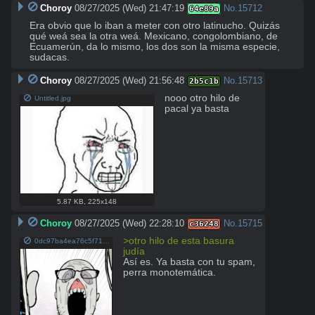
Choroy
08/27/2025 (Wed) 21:47:19
No.
15712
64e89a
Era obvio que lo iban a meter con otro latinucho. Quizás 
qué weá sea la otra weá. Mexicano, congolombiano, de 
Ecuamerún, da lo mismo, los dos son la misma especie, 
sudacas.
Choroy
08/27/2025 (Wed) 21:56:48
No.
15713
2b5c1b
nooo otro hilo de 
Untitled.jpg
pacal ya basta
5.87 KB
,
225x148
Choroy
08/27/2025 (Wed) 22:28:10
No.
15715
c36248
>otro hilo de esta basura 
0dc97ba4ea76c5f718bf73d803pr.png
judía
Así es. Ya basta con tu spam, 
perra monotemática.