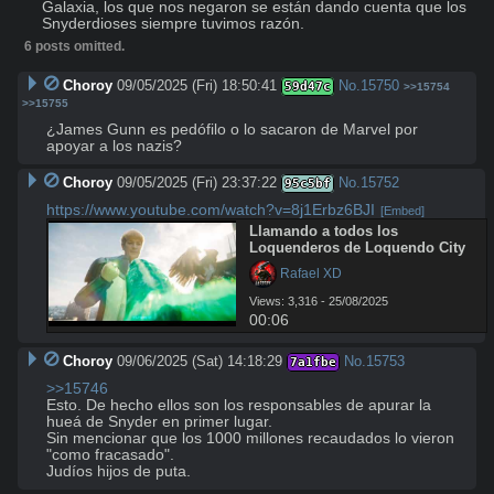
Galaxia, los que nos negaron se están dando cuenta que los 
Snyderdioses siempre tuvimos razón.
6 posts omitted.
Choroy
09/05/2025 (Fri) 18:50:41
No.
15750
59d47c
>>15754
>>15755
¿James Gunn es pedófilo o lo sacaron de Marvel por 
apoyar a los nazis?
Choroy
09/05/2025 (Fri) 23:37:22
No.
15752
95c5bf
https://www.youtube.com/watch?v=8j1Erbz6BJI
[Embed]
Llamando a todos los 
Loquenderos de Loquendo City
 Rafael XD
Views: 3,316 - 25/08/2025
00:06
Choroy
09/06/2025 (Sat) 14:18:29
No.
15753
7a1fbe
>>15746
Esto. De hecho ellos son los responsables de apurar la 
hueá de Snyder en primer lugar.

Sin mencionar que los 1000 millones recaudados lo vieron 
"como fracasado".

Judíos hijos de puta.