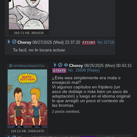
263.71 KB
,
360x528
Choroy
08/27/2025 (Wed) 23:37:20
No.
15718
773347
Ta facil, no le tocara actuar.
Choroy
08/25/2025 (Mon) 00:43:15
MV5BNzU3Mzk0ZTUtMmRkNS00MjI1LWEzNjYtNzI2MWJkN2JkNjc4XkEyXkFqcGc@._V1_FMjpg_UX1000_.jpg
No.
15699
[Reply]
a74a96
¿Esta wea simplemente era mala o 
envejeció mal?

Vi algunos capítulos en frijolero (un 
asco de doblaje o más bien un asco de 
adaptación) y luego en el idioma original 
lo que arregló un poco el contexto de 
las bromas.
2 posts omitted.
119.12 KB
,
1000x1470