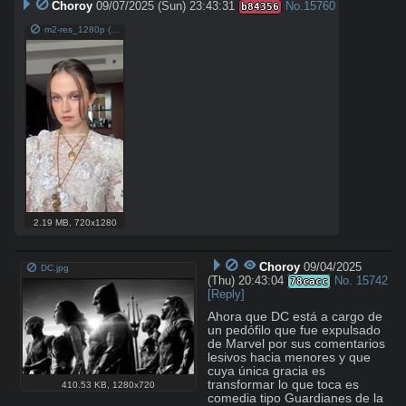
Choroy
09/07/2025 (Sun) 23:43:31
No.
15760
b84356
m2-res_1280p (3).mp4
2.19 MB
,
720x1280
Choroy
09/04/2025
DC.jpg
(Thu) 20:43:04
No.
15742
78cacc
[Reply]
Ahora que DC está a cargo de 
un pedófilo que fue expulsado 
de Marvel por sus comentarios 
lesivos hacia menores y que 
cuya única gracia es 
transformar lo que toca es 
410.53 KB
,
1280x720
comedia tipo Guardianes de la 