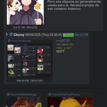
Pero esa etiqueta es generalmente 
usada para la  literatura propia de 
ese contexto historico
119.91 KB
,
850x1052
Choroy
09/04/2025 (Thu) 03:48:45
No.
15739
46ce1e
>>15733
choro morao.png
>sí pero no
>no, y no*
AEPT.
986.56 KB
,
1820x1382
GkzzoPwWwAE0Pij.jpg
Gkzze5kXQAAyEFw.png