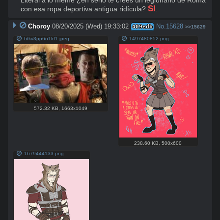
Literal a lo meme ¿en serio te crees un legionario de Roma 
SI
con esa ropa deportiva antigua ridícula? 
.
Choroy
08/20/2025 (Wed) 19:33:02
No.
15628
409edb
>>15629
btkv3pp6o1kf1.jpeg
1497480852.png
572.32 KB
,
1663x1049
238.60 KB
,
500x600
1679444133.png