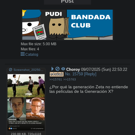
Post
Max file size:
5.00 MB
Max files:
4
Catalog
Choroy
09/07/2025 (Sun) 22:53:22
Screenshot_20250907_194905_com_facebook_katana_FbMainTabActivity_edit_490089932318356.jpg
No.
15759
[Reply]
e4c6a2
>>15761
>>15763
¿Por qué la generación Zeta no entiende 
las películas de la Generación X?
230.88 KB
,
720x1116