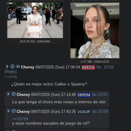
810.55 KB
,
1080x688
1.07 MB
,
1080x1226
Choroy
09/07/2025 (Sun) 17:06:04
No.
15756
b84356
[Reply]
>>15758
¿Quién es mejor actriz Cailee o Spaeny?
Choroy
09/07/2025 (Sun) 17:14:48
No.
15757
20459a
La que tenga el choro más rosao e intenso de olor
Choroy
09/07/2025 (Sun) 17:43:35
No.
15758
21313f
>>15756
y esos nombres sacados de juego de rol?