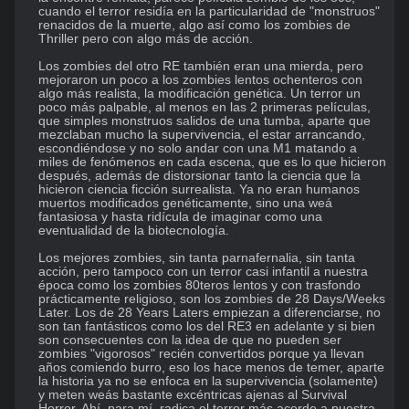
cuando el terror residía en la particularidad de "monstruos" 
renacidos de la muerte, algo así como los zombies de 
Thriller pero con algo más de acción.

Los zombies del otro RE también eran una mierda, pero 
mejoraron un poco a los zombies lentos ochenteros con 
algo más realista, la modificación genética. Un terror un 
poco más palpable, al menos en las 2 primeras películas, 
que simples monstruos salidos de una tumba, aparte que 
mezclaban mucho la supervivencia, el estar arrancando, 
escondiéndose y no solo andar con una M1 matando a 
miles de fenómenos en cada escena, que es lo que hicieron 
después, además de distorsionar tanto la ciencia que la 
hicieron ciencia ficción surrealista. Ya no eran humanos 
muertos modificados genéticamente, sino una weá 
fantasiosa y hasta ridícula de imaginar como una 
eventualidad de la biotecnología.

Los mejores zombies, sin tanta parnafernalia, sin tanta 
acción, pero tampoco con un terror casi infantil a nuestra 
época como los zombies 80teros lentos y con trasfondo 
prácticamente religioso, son los zombies de 28 Days/Weeks 
Later. Los de 28 Years Laters empiezan a diferenciarse, no 
son tan fantásticos como los del RE3 en adelante y si bien 
son consecuentes con la idea de que no pueden ser 
zombies "vigorosos" recién convertidos porque ya llevan 
años comiendo burro, eso los hace menos de temer, aparte 
la historia ya no se enfoca en la supervivencia (solamente) 
y meten weás bastante excéntricas ajenas al Survival 
Horror. Ahí, para mí, radica el terror más acorde a nuestra 