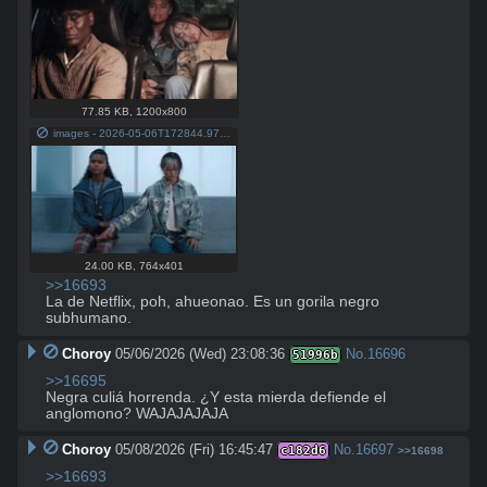
77.85 KB
,
1200x800
images - 2026-05-06T172844.977.jpeg
24.00 KB
,
764x401
>>16693
La de Netflix, poh, ahueonao. Es un gorila negro 
subhumano.
Choroy
05/06/2026 (Wed) 23:08:36
No.
16696
51996b
>>16695
Negra culiá horrenda. ¿Y esta mierda defiende el 
anglomono? WAJAJAJAJA
Choroy
05/08/2026 (Fri) 16:45:47
No.
16697
c182d6
>>16698
>>16693