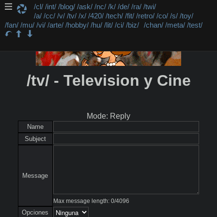
/cl/
/int/
/blog/
/ask/
/nc/
/k/
/de/
/ra/
/twi/
/a/
/cc/
/v/
/tv/
/x/
/420/
/tech/
/fit/
/retro/
/co/
/s/
/toy/
/fan/
/mu/
/vi/
/arte/
/hobby/
/hu/
/lit/
/ci/
/biz/
/chan/
/meta/
/test/
/tv/ - Television y Cine
Mode: Reply
Name
Subject
Message
Max message length:
0
/
4096
Opciones