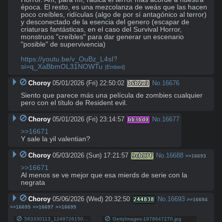
época. El resto, es una mezcolanza de weás que las hacen 
poco creíbles, ridículas (algo de por sí antagónico al terror) 
y desconectado de la esencia del genero (escapar de 
criaturas fantásticas, en el caso del Survival Horror, 
monstruos "creíbles" para dar generar un escenario 
"posible" de supervivencia)

https://youtu.be/v_OuBz_L4sI?
si=q_XaBbmOL31NOWTu
[Embed]
Choroy
05/01/2026 (Fri) 22:50:02
No.
16676
b6b2a3
Siento que parece más una película de zombies cualquier 
pero con el título de Resident evil.
Choroy
05/01/2026 (Fri) 23:14:57
No.
16677
bb3bd0
>>16671
Y sale la yil valentian?
Choroy
05/03/2026 (Sun) 17:21:57
No.
16688
9cb17f
>>16693
>>16671
Al menos se ve mejor que esa mierds de serie con la 
negrata
Choroy
05/06/2026 (Wed) 20:32:50
No.
16693
244838
>>16694
>>16695
>>16697
>>16699
583330113_1249726150522697_5447100204132401480_n.jpg
GettyImages-1978647270.jpg