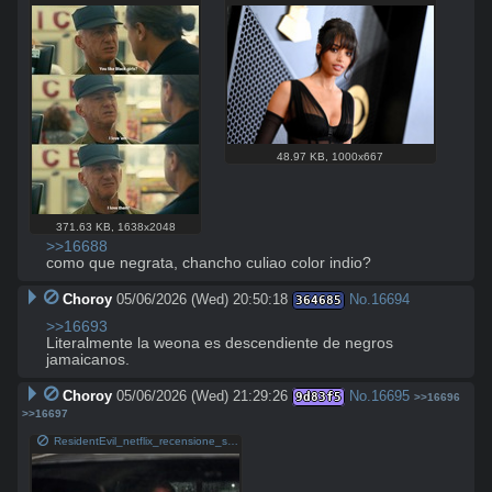
48.97 KB
,
1000x667
371.63 KB
,
1638x2048
>>16688
como que negrata, chancho culiao color indio?
Choroy
05/06/2026 (Wed) 20:50:18
No.
16694
364685
>>16693
Literalmente la weona es descendiente de negros 
jamaicanos.
Choroy
05/06/2026 (Wed) 21:29:26
No.
16695
9d83f5
>>16696
>>16697
ResidentEvil_netflix_recensione_serie_tv.jpg