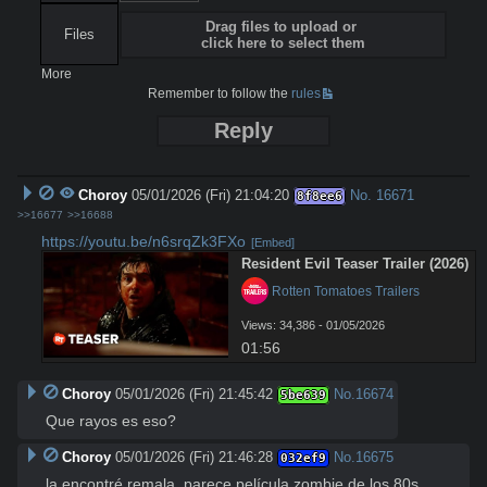
Drag files to upload or
Files
click here to select them
More
Remember to follow the
rules
Reply
Choroy
05/01/2026 (Fri) 21:04:20
No.
16671
8f8ee6
>>16677
>>16688
https://youtu.be/n6srqZk3FXo
[Embed]
Resident Evil Teaser Trailer (2026)
 Rotten Tomatoes Trailers
Views: 34,386 - 01/05/2026
01:56
Choroy
05/01/2026 (Fri) 21:45:42
No.
16674
5be639
Que rayos es eso?
Choroy
05/01/2026 (Fri) 21:46:28
No.
16675
032ef9
la encontré remala, parece película zombie de los 80s, 