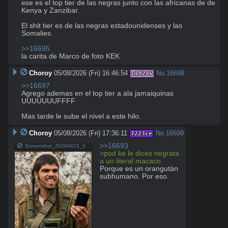
ese es el top tier de las negras junto con las africanas de de 
Kenya y Zanzibar.

El shit tier es de las negras estadounidenses y las 
Somalies. 

>>16695
la carita de Marco de foto KEK
Choroy
05/08/2026 (Fri) 16:46:54
No.
16698
c182d6
>>16697
Agrego ademas en el top tier a ala jamaiquinas 
UUUUUUUFFFF 

Mas tarde le sube el nivel a este hilo.
Choroy
05/08/2026 (Fri) 17:36:11
No.
16699
7223ce
>>16693
Screenshot_20260415_073814_Instagram judio jew kike.jpg
>pod ke le dices negrata 
a un literal macaco
Porque es un orangután 
subhumano. Por eso.