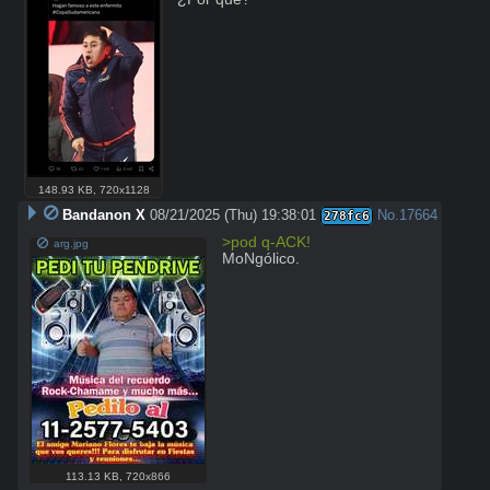
148.93 KB
,
720x1128
Bandanon X
08/21/2025 (Thu) 19:38:01
No.
17664
278fc6
>pod q-ACK!
arg.jpg
MoNgólico.
113.13 KB
,
720x866