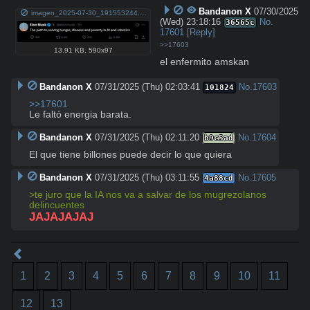
Bandanon X
07/30/2025
imagen_2025-07-30_191553244.png
(Wed) 23:18:16
No.
36565c
17601
[Reply]
>>17603
13.91 KB
,
590x97
el enfermito amskan
Bandanon X
07/31/2025 (Thu) 02:03:41
No.
17603
101824
>>17601
Le faltó energia barata.
Bandanon X
07/31/2025 (Thu) 02:11:20
No.
17604
b9c5ad
El que tiene billones puede decir lo que quiera
Bandanon X
07/31/2025 (Thu) 03:11:55
No.
17605
4a88cd
>te juro que la IA nos va a salvar de los mugrezolanos 
delincuentes
JAJAJAJAJ
1
2
3
4
5
6
7
8
9
10
11
12
13