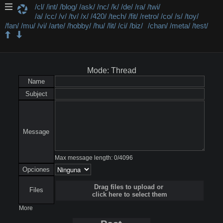
/cl/
/int/
/blog/
/ask/
/nc/
/k/
/de/
/ra/
/twi/
/a/
/cc/
/v/
/tv/
/x/
/420/
/tech/
/fit/
/retro/
/co/
/s/
/toy/
/fan/
/mu/
/vi/
/arte/
/hobby/
/hu/
/lit/
/ci/
/biz/
/chan/
/meta/
/test/
/twi/ - Equistazos
Mode: Thread
Name
Subject
Message
Max message length:
0
/
4096
Opciones
Drag files to upload or
Files
click here to select them
More