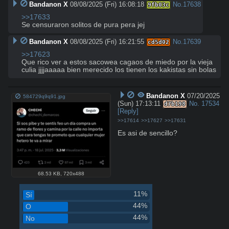
Bandanon X
08/08/2025 (Fri) 16:08:18
No.
17638
9fb03c
>>17633
Se censuraron solitos de pura pera jej
Bandanon X
08/08/2025 (Fri) 16:21:55
No.
17639
cd5d02
>>17623
Que rico ver a estos sacowea cagaos de miedo por la vieja 
culia jjjjaaaaa bien merecido los tienen los kakistas sin bolas
Bandanon X
07/20/2025
584729q9q91.jpg
(Sun) 17:13:11
No.
17534
d7b198
[Reply]
>>17614
>>17627
>>17631
Es asi de sencillo?
68.53 KB
,
720x488
11%
Sí
44%
O
44%
No