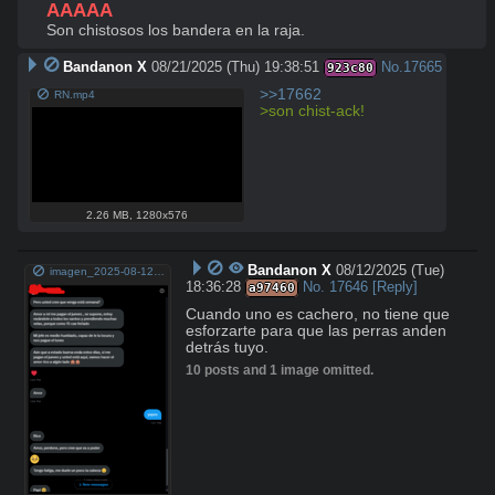
AAAAA 
Son chistosos los bandera en la raja.
Bandanon X
08/21/2025 (Thu) 19:38:51
No.
17665
923c80
>>17662
RN.mp4
>son chist-ack!
2.26 MB
,
1280x576
Bandanon X
08/12/2025 (Tue)
imagen_2025-08-12_143601349.png
18:36:28
No.
17646
[Reply]
a97460
Cuando uno es cachero, no tiene que 
esforzarte para que las perras anden 
detrás tuyo.
10 posts and 1 image omitted.