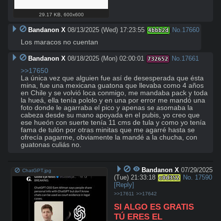
29.17 KB
,
600x600
Bandanon X
08/13/2025 (Wed) 17:23:55
No.
17660
4bbb2d
Los maracos no cuentan
Bandanon X
08/18/2025 (Mon) 02:00:01
No.
17661
732652
>>17650
La única vez que alguien fue así de desesperada que ésta 
mina, fue una mexicana guatona que llevaba como 4 años 
en Chile y se volvió loca conmigo, me mandaba pack y toda 
la hueá, ella tenía pololo y en una por error me mandó una 
foto donde le agarraba el pico y apenas se asomaba la 
cabeza desde su mano apoyada en el pubis, yo creo que 
ese hueón con suerte tenía 11 cms de tula y como yo tenía 
fama de tulón por otras minitas que me agarré hasta se 
ofrecía pagarme, obviamente la mandé a la chucha, con 
guatonas culiás no.
Bandanon X
07/29/2025
ChatGPT.jpg
(Tue) 21:33:18
No.
17590
c0d352
[Reply]
>>17611
>>17642
SI ALGO ES GRATIS
TÚ ERES EL 