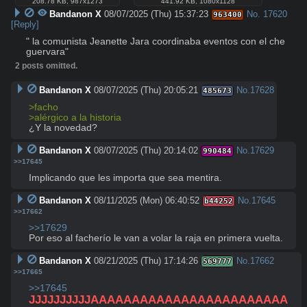
208.78 KB
,
987x1273
441.92 KB
,
1080x1128
Bandanon X
08/07/2025 (Thu) 15:37:23
No.
17620
963400
[Reply]
" la comunista Jeanette Jara coordinaba eventos con el che 
guervara"
2 posts omitted.
Bandanon X
08/07/2025 (Thu) 20:05:21
No.
17628
485673
>facho
>alérgico a la historia 
¿Y la novedad?
Bandanon X
08/07/2025 (Thu) 20:14:02
No.
17629
990484
>>17645
Implicando que les importa que sea mentira.
Bandanon X
08/11/2025 (Mon) 06:40:52
No.
17645
b44252
>>17662
>>17629
Por eso al facherío le van a volar la raja en primera vuelta.
Bandanon X
08/21/2025 (Thu) 17:14:26
No.
17662
569777
>>17665
>>17645
JJJJJJJJJJAAAAAAAAAAAAAAAAAAAAAAAA