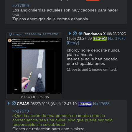
>>17699
Los anglomierdas actuales son muy cagones para hacer 
eso.

Típicos enemigos de la corona española
Bandanon X
08/26/2025
imagen_2025-08-26_192714706.png
(Tue) 23:27:39
No.
17676
6fa403
[Reply]
choroy no le deposite nunca 
plata a minas 

menos si no le han pegado 
una chupadita antes
11 posts and 1 image omitted.
114.26 KB
,
582x595
CEJAS
08/27/2025 (Wed) 12:47:10
No.
17688
3b40a4
>>17679
>Que la acción de una persona no implica que su 
consecuencia sea una culpa, sino que puede ser solo 
responsable sin culpabilidad
Clases de redacción para este simiazo.