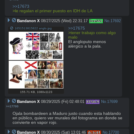
>>17673
>le regalan el primer puesto en IDH de LA
Bandanon X
08/27/2025 (Wed) 22:31:17
No.
17692
3ce561
>>17675
1651513815822 anglo.jpg
>tener trabajo como algo 
malo
El angloputo menos 
alérgico a la pala.
155.71 KB
,
1080x1123
Bandanon X
08/29/2025 (Fri) 02:48:01
No.
17699
875dc9
>>17700
Ojala bombardeen a Maduro justo cuando esta hablando 
en público, quiero ver murales del fotograma en donde se 
convierte en vapor rojo.
Bandanon X
08/30/2025 (Sat) 13:01:46
No.
17700
dc3c0f