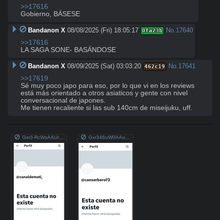
>>17616
Gobierno, BÁSESE
Bandanon X
08/08/2025 (Fri) 18:05:17
No.
17640
0fa23b
>>17616
LA SAGA SONE- BASÁNDOSE
Bandanon X
08/09/2025 (Sat) 03:03:20
No.
17641
462c19
>>17619
Sé muy poco japo para eso, por lo que vi en los reviews 
está más orientado a otros asiaticos y gente con nivel 
conversacional de japones.

Me tienen recaliente si las sub 140cm de miseijuku, uff.
Gxr3-RcWsAAUr7q.jpg
Gxr346uW0AAu_Rt.jpg