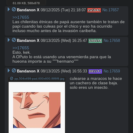
61.09 KB
,
588x878
Bandanon X
08/12/2025 (Tue) 21:18:07
No.
17657
ea5b4e
>>17655
Las chilenitas étnicas de papá ausente también te tratan de 
papi cuando las culeas por el chico y eso ha ocurrido 
incluso mucho antes de la invasión caribeña.
Bandanon X
08/13/2025 (Wed) 16:25:47
No.
17658
68b694
>>17655
Esto, kek.

A OPuto lo está usando una venemierda para que la 
hueona importe a su """hermano"""
Bandanon X
08/13/2025 (Wed) 16:55:33
No.
17659
8055fc
culearse a maracos te hace 
pp,504x498-pad,600x600,f8f8f8.jpg
un cachero de clase baja. 
solo eres un insecto.