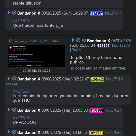
stable diffusion
Bandanon X
08/10/2025 (Sun) 14:29:07
No.
17644
3249da
>>17611
Que hueón más tonto jjjjja
Bandanon X
05/31/2025
imagen_2025-05-30_210616972.png
(Sat) 01:06:34
No.
17140
452173
[Reply]
Te pillé, Choroy funcionario 
público.
36 posts and 14 images omitted.
20.58 KB
,
584x228
Bandanon X
08/06/2025 (Wed) 02:22:47
No.
17619
91c41a
>>17641
>>17618
Le recomiendo ojear en yaosoabi también, hay más lugares 
que THC
Bandanon X
08/07/2025 (Thu) 18:03:33
No.
17624
f916bd
>>17616
UFFAZOOO
Bandanon X
08/07/2025 (Thu) 19:56:57
No.
17626
c3ab11