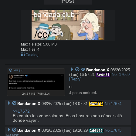
Post
Max file size:
5.00 MB
Max files:
4
Catalog
Bandanon X
08/26/2025
siiiii.jpg
(Tue) 16:57:31
No.
17669
3e0e5f
[Reply]
si
4 posts omitted.
24.37 KB
,
746x214
Bandanon X
08/26/2025 (Tue) 18:07:31
No.
17674
fac613
>>17672
Es contra los venezolanos. Esas basuras son cáncer allá 
donde vayan.
Bandanon X
08/26/2025 (Tue) 19:26:29
No.
17675
1d6162
>>17692