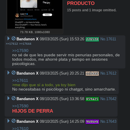
PRODUCTO
15 posts and 1 image omitted.
73.78 KB
,
1080x1080
Bandanon X
08/03/2025 (Sun) 15:53:26
No.
17611
22b570
>>17612
>>17644
>>17590
no sé de que les puede servir mis penurias personales, de 
todos modos, me ahorré plata y tiempo en sesiones 
psicológicas.
Bandanon X
08/03/2025 (Sun) 20:25:21
No.
17612
ccb4a0
>>17611
>me dijo que sí a todo, ya toy bien
No necesitabas ni psicólogo ni chatgpt, sino amarcharte.
Bandanon X
08/10/2025 (Sun) 13:36:58
No.
17642
059a25
>>17590
HIJOS DE PERRA
Bandanon X
08/10/2025 (Sun) 14:25:09
No.
17643
9606eb
>>17610