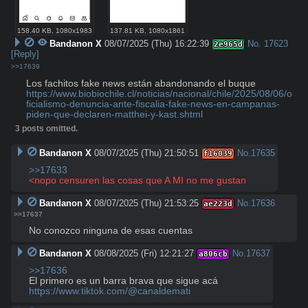
158.40 KB
,
1080x1983
137.81 KB
,
1080x1861
Bandanon X
08/07/2025 (Thu) 16:22:39
No.
17623
2e965d
[Reply]
>>17639
https://www.biobiochile.cl/noticias/nacional/chile/2025/08/06/o
ficialismo-denuncia-ante-fiscalia-fake-news-en-campanas-
piden-que-declaren-matthei-y-kast.shtml
3 posts omitted.
Bandanon X
08/07/2025 (Thu) 21:50:51
No.
17635
f16039
>>17633
<nopo censuren las cosas que A MI no me gustan
Bandanon X
08/07/2025 (Thu) 21:53:25
No.
17636
ae223d
>>17637
No conozco ninguna de esas cuentas
Bandanon X
08/08/2025 (Fri) 12:21:27
No.
17637
a806cb
>>17636
https://www.tiktok.com/@canaldemati