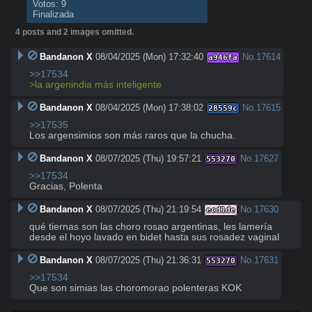
Votos: 9
Finalizada
4 posts and 2 images omitted.
Bandanon X
08/04/2025 (Mon) 17:32:40
No.
17614
a946fa
>>17534
>la argenindia más inteligente
Bandanon X
08/04/2025 (Mon) 17:38:02
No.
17615
28559c
>>17535
Los argensimios son más raros que la chucha.
Bandanon X
08/07/2025 (Thu) 19:57:21
No.
17627
553270
>>17534
Gracias, Polenta
Bandanon X
08/07/2025 (Thu) 21:19:54
No.
17630
ecd1de
qué tiernas son las choro rosao argentinas, les lamería 
desde el hoyo lavado en bidet hasta sus rosadez vaginal
Bandanon X
08/07/2025 (Thu) 21:36:31
No.
17631
553270
>>17534
Que son simias las choromorao polenteras KOK