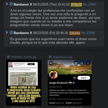
Bandanon X
08/21/2025 (Thu) 19:41:52
No.
17667
c1af2a
A mi en el colegio las profesoras me confundían con un 
down algunas veces. Una vez una niña le preguntó a mi 
amigo en frente mío si yo tenía sindorme de down, así que 
imagino que cuando yo no estaba a mis compañeros les 
preguntaban varias veces si yo era down.
Bandanon X
08/22/2025 (Fri) 20:46:36
No.
17668
c06606
Es gracioso que los argentinos usen tanto el down como 
insulto, porque es lo que más abunda allá, jajazo
20250807_113301.jpg
Jorgeerrazuriz.jpg