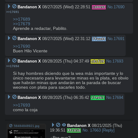
Bandanon X
08/27/2025 (Wed) 22:28:51
No.
17690
cd4498
>>17691
>>17689
>>17679
Aprende a redactar, Pablito.
Bandanon X
08/27/2025 (Wed) 22:31:12
No.
17691
7faad4
>>17690
Buen Hilo Vicente
Bandanon X
08/28/2025 (Thu) 04:37:49
No.
17693
c8cf39
>>17694
Si hay hombres diciendo que la wea más importante y lo 
único necesario para levantarse minas es la plata, es obvio 
que habrán minas que andarán en la parada de buscar 
weones con plata para sacarles todo.
Bandanon X
08/28/2025 (Thu) 06:35:42
No.
17694
27e063
>>17693
como la coja
Bandanon X
08/21/2025 (Thu)
58484848921.jpg
19:36:51
No.
17663
[Reply]
4fc05d
¿Por que?