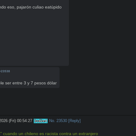
Literalmente nadie está comparando eso, pajarón culiao eatúpido 
>23538
le ser entre 3 y 7 pesos dólar
2026 (Fri) 00:54:27
No.
23530
[Reply]
3cd2e4
s" cuando un chileno es racista contra un extranjero