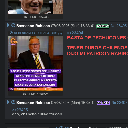
516.61 KB
,
695x462
Bandanon Rabioso
07/05/2026 (Sun) 18:33:41
No.
23495
4d9e6f
>>23494
NECESITAMOS EXTRANJEROS.jpg
BASTA DE PECHUGONES 
TENER PUROS CHILENOS 
DIJO MI PATROON RABIN
45.81 KB
,
526x526
Bandanon Rabioso
07/06/2026 (Mon) 16:05:12
No.
23497
ad7bfd
>>23495
ohh, chancho culiao traidor!!