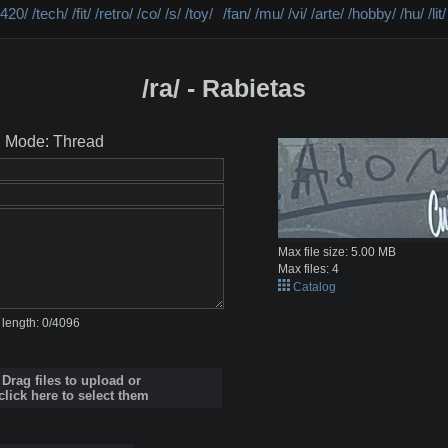
/420/
/tech/
/fit/
/retro/
/co/
/s/
/toy/
/fan/
/mu/
/vi/
/arte/
/hobby/
/hu/
/lit/
/ra/ - Rabietas
Mode: Thread
Max file size:
5.00 MB
Max files:
4
Catalog
length:
0
/
4096
Drag files to upload or
click here to select them