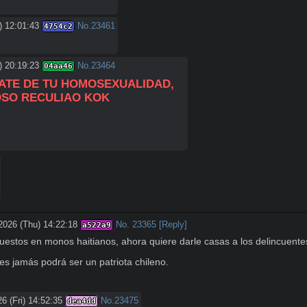
) 12:01:43
No.
23461
4754c2
) 20:19:23
No.
23464
04aa46
ATE DE TU HOMOSEXUALIDAD, 
OSO RECULIAO KOK
2026 (Thu) 14:22:18
No.
23365
[Reply]
a522a9
uestos en monos haitianos, ahora quiere darle casas a los delincuentes
es jamás podrá ser un patriota chileno.
6 (Fri) 14:52:35
No.
23475
dea4dd