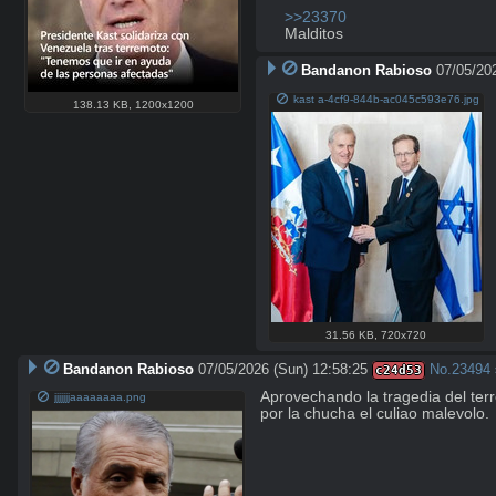
>>23370
Malditos
Bandanon Rabioso
07/05/20
kast a-4cf9-844b-ac045c593e76.jpg
138.13 KB
,
1200x1200
31.56 KB
,
720x720
Bandanon Rabioso
07/05/2026 (Sun) 12:58:25
No.
23494
c24d53
Aprovechando la tragedia del terr
jjjjjjjaaaaaaaa.png
por la chucha el culiao malevolo.