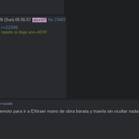
26 (Sun) 05:55:57
No.
23493
e1a4df
>>23396
>pedo si daja ano-ACK!
>>23495
emoto para ir a EXtraer mano de obra barata y traerla sin ocultar nada,