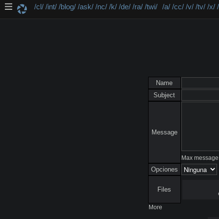
/cl/
/int/
/blog/
/ask/
/nc/
/k/
/de/
/ra/
/twi/
/a/
/cc/
/v/
/tv/
/x/
Name
Subject
Message
Max message 
Opciones
Files
More