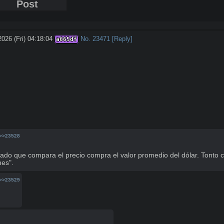
Post
2026 (Fri) 04:18:04
No.
23471
[Reply]
a665df
>>23528
ado que compara el precio compra el valor promedio del dólar. Tonto
nes".
>>23529