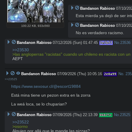
Bandanon Rabioso
07/10/202
Esta mierda ya dejó de ser in
Bandanon Rabioso
07/10/202
100.22 KB
,
933x560
No es verdadero racismo.
Bandanon Rabioso
07/12/2026 (Sun) 01:47:45
No.
23536
7e7bf7
>>23530
>las angloperras "racistas" cuando un chileno es racista con un 
AEPT
Bandanon Rabioso
07/09/2026 (Thu) 10:05:16
No.
235
2e0a99
>>23525
https://www.sexosur.cl/@escort19884
Está mina tiene un pezon extra en la zorra

La weá loca, se lo chuparian?
Bandanon Rabioso
07/09/2026 (Thu) 22:13:39
No.
23525
06b75c
>>23522
>osorno
Alguien por allá que le mande las pizzas?