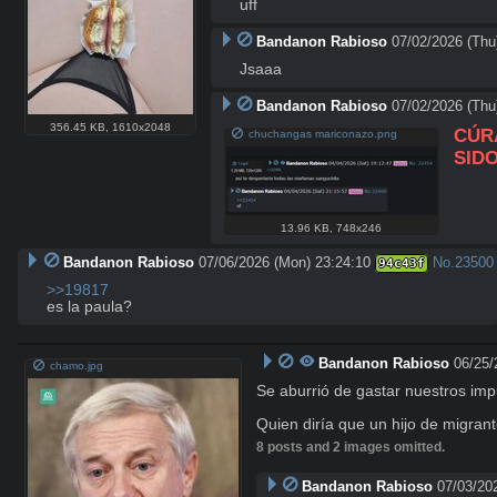
uff
Bandanon Rabioso
07/02/2026 (Thu
Jsaaa
Bandanon Rabioso
07/02/2026 (Thu
356.45 KB
,
1610x2048
CÚR
chuchangas mariconazo.png
SID
13.96 KB
,
748x246
Bandanon Rabioso
07/06/2026 (Mon) 23:24:10
No.
23500
94c43f
>>19817
es la paula?
Bandanon Rabioso
06/25/
chamo.jpg
Se aburrió de gastar nuestros imp
Quien diría que un hijo de migrant
8 posts and 2 images omitted.
Bandanon Rabioso
07/03/202