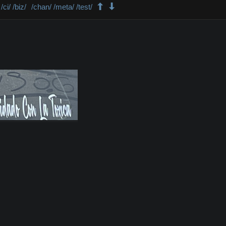
/ci/
/biz/
/chan/
/meta/
/test/