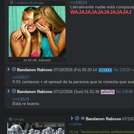
>>23524
Laughing whores.jpg
WAJAJAJAJAJAJAJAJAJ
42.00 KB
,
446x400
Bandanon Rabioso
07/10/2026 (Fri) 00:20:14
No.
23529
1294df
>
>>23527
0.01 centavos + el spread de la persona que te conecta que sue
Bandanon Rabioso
07/12/2026 (Sun) 01:51:39
No.
23538
e9bdf9
>>23529
Está re bueno
Bandanon Rabioso
07/10/
1ce.jpg
>>23536
>Los "revolucionarios antisionista