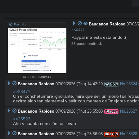
Bandanon Rabioso
07/03/
Paypal.png
>>23524
Paypal me está estafando :(
23 posts omitted.
41.32 KB
,
830x641
Bandanon Rabioso
07/09/2026 (Thu) 14:42:29
No.
23524
5c757d
>>23471
Oh el conchetumare ignorante, mira que ser un mono tan retras
decirte algo tan elemental y salir con memes de "mejores opcio
Bandanon Rabioso
07/09/2026 (Thu) 23:55:08
No.
23527
f0538c
>>23523
Ahh y cuánta comisión se llevan
Bandanon Rabioso
07/09/2026 (Thu) 23:56:08
No.
23528
da340d