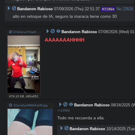
Bandanon Rabioso
07/09/2026 (Thu) 22:51:37
No.
23526
4718be
alto en retoque de IA, seguro la maraca tiene como 30
Bandanon Rabioso
07/08/2026 (Wed) 01
8740dce379a8f526f067a90b77588348026119884e526d04e9d0348dd80721f8.mp4
AAAAAAAHHHH
979.10 KB
,
480x852
Bandanon Rabioso
09/24/2025 (
G1em4yeWMAAixHP.jpg
>>23500
Todo me recuerda a ella.
Bandanon Rabioso
10/14/2025 (Tue