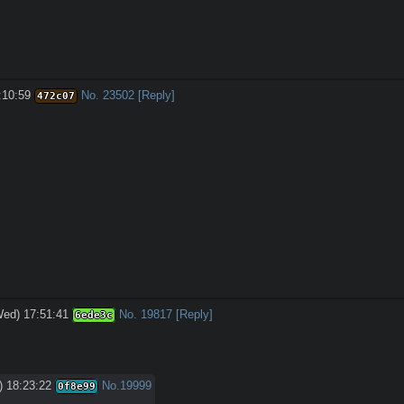
:10:59
No.
23502
[Reply]
472c07
Wed) 17:51:41
No.
19817
[Reply]
6ede3c
) 18:23:22
No.
19999
0f8e99