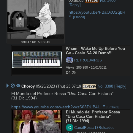
00:50:05
No.
3400
683108
[Reply]
https://youtu.be/FBaOxO2qbR
Y
[Embed]
999.47 KB
,
500x345
Wham - Wake Me Up Before You 
Go - Casio SA 20 Demo!!!
 RETRO13VIRUS
Views: 205,980 - 10/01/2011
04:28
Choroy
05/25/2023 (Thu) 23:37:19
No.
3398
[Reply]
d9c9ab
El Mundo del Profesor Rossa "Una Casa Con Historia" 
(31.Dic.1994) 

https://www.youtube.com/watch?v=sS63DUB4L_E
[Embed]
El Mundo del Profesor Rossa 
"Una Casa Con Historia" 
(31.Dic.1994)
 CanalRossa13Reloaded