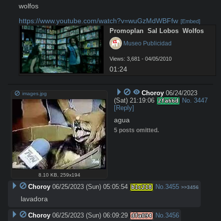
wolfos 

https://www.youtube.com/watch?v=wuGzMdWBFfw
[Embed]
Promoplan  Sal Lobos  Wolfos
 Museo Publicidad
Views: 3,681 - 04/05/2010
01:24
Choroy
06/24/2023
images.jpg
(Sat) 21:19:06
No.
3447
2fa66d
[Reply]
agua
5 posts omitted.
8.10 KB
,
259x194
Choroy
06/25/2023 (Sun) 05:05:54
No.
3455
b1c218
>>3456
lavadora
Choroy
06/25/2023 (Sun) 06:09:29
No.
3456
dfa094