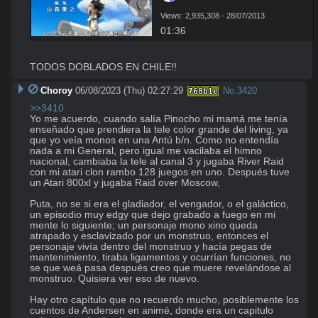
Views: 2,935,308 - 28/07/2013
01:36
TODOS DOBLADOS EN CHILE!!
Choroy
06/08/2023 (Thu) 02:27:29
No.
3420
768b1e
>>3410
Yo me acuerdo, cuando salía Pinocho mi mamá me tenía 
enseñado que prendiera la tele color grande del living, ya 
que yo veía monos en una Antú b/n. Como no entendía 
nada a mi General, pero igual me vacilaba el himno 
nacional, cambiaba la tele al canal 3 y jugaba River Raid 
con mi atari clon rambo 128 juegos en uno. Después tuve 
un Atari 800xl y jugaba Raid over Moscow, 

Puta, no se si era el gladiador, el vengador, o el galáctico, 
un episodio muy edgy que dejo grabado a fuego en mi 
mente lo siguiente; un personaje mono xino queda 
atrapado y esclavizado por un monstruo, entonces el 
personaje vivía dentro del monstruo y hacía pegas de 
mantenimiento, tiraba ligamentos y ocurrían funciones, no 
se que weá pasa después creo que muere revelándose al 
monstruo. Quisiera ver eso de nuevo.

Hay otro capítulo que no recuerdo mucho, posiblemente los 
cuentos de Andersen en animé, donde era un capitulo 