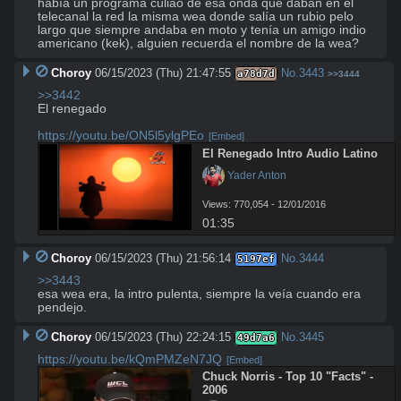
había un programa culiao de esa onda que daban en el 
telecanal la red la misma wea donde salía un rubio pelo 
largo que siempre andaba en moto y tenía un amigo indio 
americano (kek), alguien recuerda el nombre de la wea?
Choroy
06/15/2023 (Thu) 21:47:55
No.
3443
a78d7d
>>3444
>>3442
El renegado

https://youtu.be/ON5l5ylgPEo
[Embed]
El Renegado Intro Audio Latino
 Yader Anton
Views: 770,054 - 12/01/2016
01:35
Choroy
06/15/2023 (Thu) 21:56:14
No.
3444
5197ef
>>3443
esa wea era, la intro pulenta, siempre la veía cuando era 
pendejo.
Choroy
06/15/2023 (Thu) 22:24:15
No.
3445
49d7a6
https://youtu.be/kQmPMZeN7JQ
[Embed]
Chuck Norris - Top 10 "Facts" - 
2006