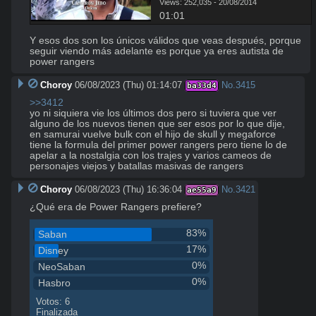
Views: 252,035 - 20/08/2014
01:01
Y esos dos son los únicos válidos que veas después, porque 
seguir viendo más adelante es porque ya eres autista de 
power rangers
Choroy
06/08/2023 (Thu) 01:14:07
No.
3415
ba33d4
>>3412
yo ni siquiera vie los últimos dos pero si tuviera que ver 
alguno de los nuevos tienen que ser esos por lo que dije, 
en samurai vuelve bulk con el hijo de skull y megaforce 
tiene la formula del primer power rangers pero tiene lo de 
apelar a la nostalgia con los trajes y varios cameos de 
personajes viejos y batallas masivas de rangers
Choroy
06/08/2023 (Thu) 16:36:04
No.
3421
ae55a9
¿Qué era de Power Rangers prefiere?
83%
Saban
17%
Disney
0%
NeoSaban
0%
Hasbro
Votos: 6
Finalizada