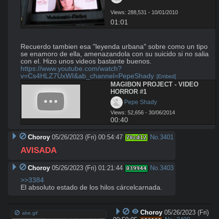
Views: 288,531 - 10/01/2010
01:01
Recuerdo tambien esa "leyenda urbana" sobre como un tipo 
se enamoro de ella, amenazandola con su suicido si no salia 
https://www.youtube.com/watch?
v=Cs4HLZ7UxWI&ab_channel=PepeShady
[Embed]
MAGIBON PROJECT - VIDEO 
HORROR #1
 Pepe Shady
Views: 52,656 - 30/06/2014
00:40
Choroy
05/26/2023 (Fri) 00:54:47
No.
3401
70cd12
AVISADA
Choroy
05/26/2023 (Fri) 01:21:44
No.
3403
039944
>>3384
El absoluto estado de los hilos cárcelcarnada.
Choroy
05/26/2023 (Fri)
abe.gif