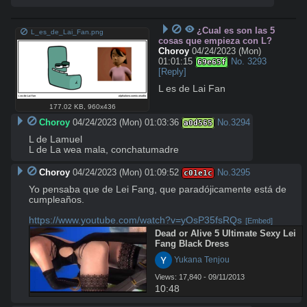
¿Cual es son las 5
L_es_de_Lai_Fan.png
cosas que empieza con L?
Choroy
04/24/2023 (Mon)
01:01:15
No.
3293
69e65f
[Reply]
L es de Lai Fan
177.02 KB
,
960x436
Choroy
04/24/2023 (Mon) 01:03:36
No.
3294
a0d565
L de Lamuel

L de La wea mala, conchatumadre
Choroy
04/24/2023 (Mon) 01:09:52
No.
3295
c01e1c
Yo pensaba que de Lei Fang, que paradójicamente está de 
cumpleaños.

https://www.youtube.com/watch?v=yOsP35fsRQs
[Embed]
Dead or Alive 5 Ultimate Sexy Lei  
Fang Black Dress
 Yukana Tenjou
Views: 17,840 - 09/11/2013
10:48