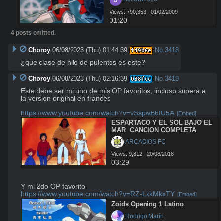
Views: 790,353 - 01/02/2009
01:20
4 posts omitted.
Choroy
06/08/2023 (Thu) 01:44:39
No.
3418
f49b0e
¿que clase de hilo de pulentos es este?
Choroy
06/08/2023 (Thu) 02:16:39
No.
3419
038fcc
Este debe ser mi uno de mis OP favoritos, incluso supera a 
la version original en frances

https://www.youtube.com/watch?v=vSspwB6fU5A
[Embed]
ESPARTACO Y EL SOL BAJO EL 
MAR  CANCION COMPLETA
 ARCADIOS FC
Views: 9,812 - 20/08/2018
03:29
https://www.youtube.com/watch?v=RZ-LxkMkxTY
[Embed]
Zoids Opening 1 Latino
 Rodrigo Marín