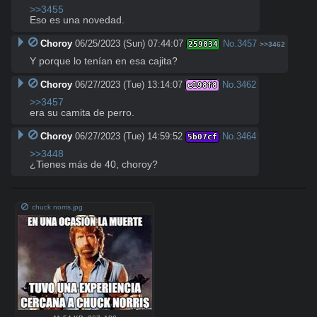
>>3455
Eso es una novedad.
Choroy
06/25/2023 (Sun) 07:44:07
No.
3457
259834
>>3462
Y porque lo tenían en esa cajita?
Choroy
06/27/2023 (Tue) 13:14:07
No.
3462
e198f8
>>3457
era su camita de perro.
Choroy
06/27/2023 (Tue) 14:59:52
No.
3464
5b07cf
>>3448
¿Tienes más de 40, choroy?
chuck norris.jpg