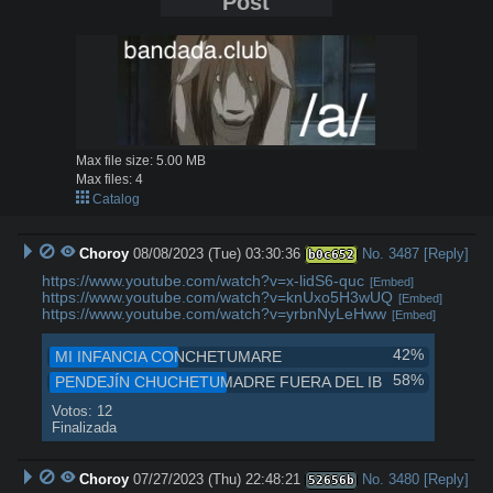
Post
Max file size:
5.00 MB
Max files:
4
Catalog
Choroy
08/08/2023 (Tue) 03:30:36
No.
3487
[Reply]
b0c652
https://www.youtube.com/watch?v=x-lidS6-quc
[Embed]
https://www.youtube.com/watch?v=knUxo5H3wUQ
[Embed]
https://www.youtube.com/watch?v=yrbnNyLeHww
[Embed]
42%
MI INFANCIA CONCHETUMARE
58%
PENDEJÍN CHUCHETUMADRE FUERA DEL IB
Votos: 12
Finalizada
Choroy
07/27/2023 (Thu) 22:48:21
No.
3480
[Reply]
52656b