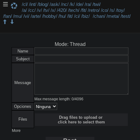
/cl/
/int/
/blog/
/ask/
/nc/
/k/
/de/
/ra/
/twi/
/a/
/cc/
/v/
/tv/
/x/
/420/
/tech/
/fit/
/retro/
/co/
/s/
/toy/
/fan/
/mu/
/vi/
/arte/
/hobby/
/hu/
/lit/
/ci/
/biz/
/chan/
/meta/
/test/
/retro/ - Retro y nostalgia
Mode: Thread
Name
Subject
Message
Max message length:
0
/
4096
Opciones
Drag files to upload or
Files
click here to select them
More