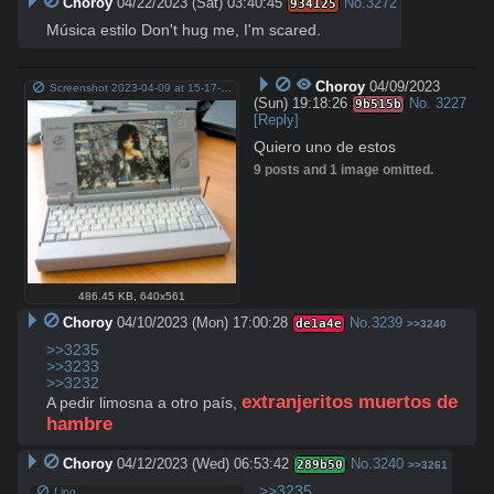
Choroy
04/22/2023 (Sat) 03:40:45
No.
3272
934125
Música estilo Don't hug me, I'm scared.
Choroy
04/09/2023
Screenshot 2023-04-09 at 15-17-44 mrjw7zipjvsa1.jpg (WEBP Image 640 × 561 pixels).png
(Sun) 19:18:26
No.
3227
9b515b
[Reply]
Quiero uno de estos
9 posts and 1 image omitted.
486.45 KB
,
640x561
Choroy
04/10/2023 (Mon) 17:00:28
No.
3239
de1a4e
>>3240
>>3235
>>3233
>>3232
extranjeritos muertos de 
A pedir limosna a otro país, 
hambre
Choroy
04/12/2023 (Wed) 06:53:42
No.
3240
289b50
>>3261
>>3235
f.jpg