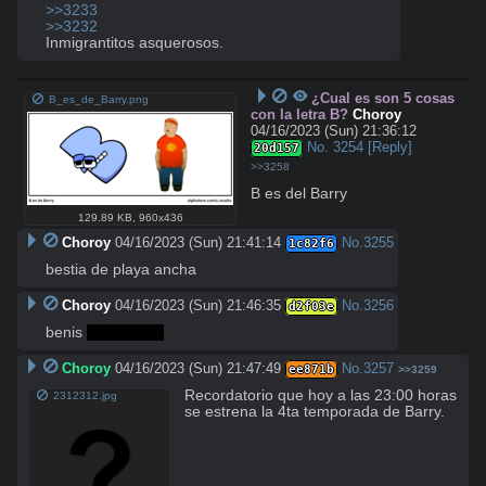
>>3233
>>3232
Inmigrantitos asquerosos.
¿Cual es son 5 cosas
B_es_de_Barry.png
con la letra B?
Choroy
04/16/2023 (Sun) 21:36:12
No.
3254
[Reply]
20d157
>>3258
B es del Barry
129.89 KB
,
960x436
Choroy
04/16/2023 (Sun) 21:41:14
No.
3255
1c82f6
bestia de playa ancha
Choroy
04/16/2023 (Sun) 21:46:35
No.
3256
d2f03e
benis 
:-DDDDDD
Choroy
04/16/2023 (Sun) 21:47:49
No.
3257
ee871b
>>3259
Recordatorio que hoy a las 23:00 horas 
2312312.jpg
se estrena la 4ta temporada de Barry.