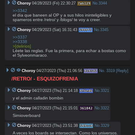
Choroy
04/28/2023 (Fri) 22:30:27
No.
3344
7a6129
>>3342
el día que baneen al OP y a sus hilos ininteligibles y 
spameros entre /retro/ y /blogs/ te voy a creer.
Choroy
04/29/2023 (Sat) 16:31:43
No.
3345
5999f5
>>3337
>>3338
>[delirios]
Léete las reglas. Fue la primera, para echar a bostas como 
el Sylveonmaraco.
Choroy
04/27/2023 (Thu) 21:06:56
No.
3319
[Reply]
8185d2
/RETRO/ - ESQUIZOFRENIA
Choroy
04/27/2023 (Thu) 21:14:18
No.
3321
4f6ed6
y el admin calladin bombin
Choroy
04/27/2023 (Thu) 21:15:01
No.
3322
361842
Simioverboard
Choroy
04/27/2023 (Thu) 23:51:38
No.
3329
549cc8
A veces los boards se intersectan. Como los universos.