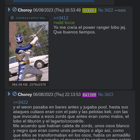
Choroy
06/08/2023 (Thu) 16:53:49
No.
3422
98ab03
>>3423
>>3412
150361b14554746ed6207285f878b418.jpg
>wild force
Yo me creía el power ranger lobo jej. 
Que buenos tiempos.
394.09 KB
,
1578x2376
Choroy
06/08/2023 (Thu) 22:13:53
No.
3423
ba33d4
>>3422
y el weon pasaba en bares antes y jugaba pool, hasta sus 
ataques culiaos eran con el palo y las pelotas kek, con las 
que invocaba a esos zords que antes eran como malos, el 
lobo el tiburón y el lagarto/cocodrilo.

Me acuerdo que habían caleta de zords, unos osos blanco 
y negro que eran como unos pendejos o algo así, como 
que ellos se transformaban en los osos, había un armadillo 
que cuando se armaba el megazord lo usaban como pelota 