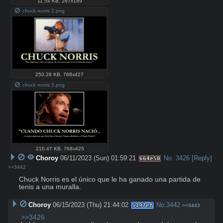
11.54 KB
,
267x189
chuck norris 2.png
250.28 KB
,
768x427
chuck norris 3.png
210.47 KB
,
768x425
Choroy
06/11/2023 (Sun) 01:59:21
No.
3426
[Reply]
664e50
>>3442
Chuck Norris es el único que le ha ganado una partida de 
tenis a una muralla.
Choroy
06/15/2023 (Thu) 21:44:02
No.
3442
5197ef
>>3443
>>3426