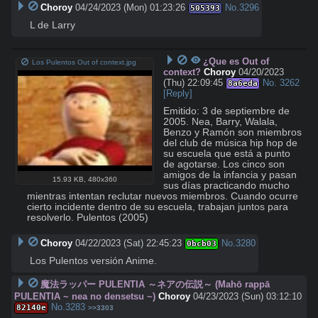
Choroy
04/24/2023 (Mon) 01:23:26
No.
3296
505393
L de Larry
¿Que es Out of
Los Pulentos Out of context.jpg
context?
Choroy
04/20/2023
(Thu) 22:09:45
No.
3262
8a6eda
[Reply]
Emitido: 3 de septiembre de 
2005. Nea, Barry, Walala, 
Benzo y Ramón son miembros 
del club de música hip hop de 
su escuela que está a punto 
de agotarse. Los cinco son 
amigos de la infancia y pasan 
15.93 KB
,
480x360
sus días practicando mucho 
mientras intentan reclutar nuevos miembros. Cuando ocurre 
cierto incidente dentro de su escuela, trabajan juntos para 
resolverlo. Pulentos (2005)
Choroy
04/22/2023 (Sat) 22:45:23
No.
3280
0bcb03
Los Pulentos versión Anime.
魔法ラッパー PULENTIA ～ネアの伝説～ (Mahō rappā
PULENTIA ~ nea no densetsu ~)
Choroy
04/23/2023 (Sun) 03:12:10
No.
3283
82140e
>>3303