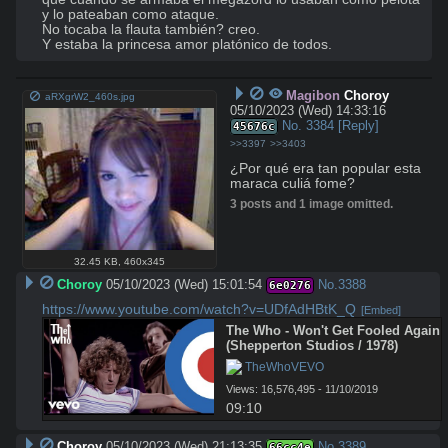
y lo pateaban como ataque. 

No tocaba la flauta también? creo. 

Y estaba la princesa amor platónico de todos.
Magibon
Choroy
aRXgrW2_460s.jpg
05/10/2023 (Wed) 14:33:16
No.
3384
[Reply]
45676c
>>3397
>>3403
¿Por qué era tan popular esta 
maraca culiá fome?
3 posts and 1 image omitted.
32.45 KB
,
460x345
Choroy
05/10/2023 (Wed) 15:01:54
No.
3388
6e0276
https://www.youtube.com/watch?v=UDfAdHBtK_Q
[Embed]
The Who - Won't Get Fooled Again 
(Shepperton Studios / 1978)
 TheWhoVEVO
Views: 16,576,495 - 11/10/2019
09:10
Choroy
05/10/2023 (Wed) 21:13:35
No.
3389
66cc4e