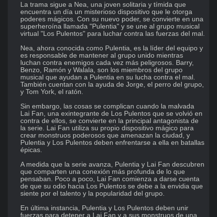
La trama sigue a Nea, una joven solitaria y tímida que 
encuentra un día un misterioso dispositivo que le otorga 
poderes mágicos. Con su nuevo poder, se convierte en una 
superheroína llamada "Pulentia" y se une al grupo musical 
virtual "Los Pulentos" para luchar contra las fuerzas del mal.

Nea, ahora conocida como Pulentia, es la líder del equipo y 
es responsable de mantener al grupo unido mientras 
luchan contra enemigos cada vez más peligrosos. Barry, 
Benzo, Ramón y Walala, son los miembros del grupo 
musical que ayudan a Pulentia en su lucha contra el mal. 
También cuentan con la ayuda de Jorge, el perro del grupo, 
y Tom York, el ratón.

Sin embargo, las cosas se complican cuando la malvada 
Lai Fan, una exintegrante de Los Pulentos que se volvió en 
contra de ellos, se convierte en la principal antagonista de 
la serie. Lai Fan utiliza su propio dispositivo mágico para 
crear monstruos poderosos que amenazan la ciudad, y 
Pulentia y Los Pulentos deben enfrentarse a ella en batallas 
épicas.

A medida que la serie avanza, Pulentia y Lai Fan descubren 
que comparten una conexión más profunda de lo que 
pensaban. Poco a poco, Lai Fan comienza a darse cuenta 
de que su odio hacia Los Pulentos se debe a la envidia que 
siente por el talento y la popularidad del grupo.

En última instancia, Pulentia y Los Pulentos deben unir 
fuerzas para detener a Lai Fan y a sus monstruos de una 