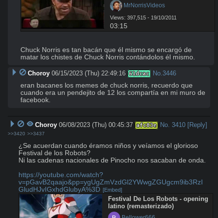
 MrNorrisVideos
Views: 397,515 - 19/10/2011
03:15
Chuck Norris es tan bacán que él mismo se encargó de 
matar los chistes de Chuck Norris contándolos él mismo.
Choroy
06/15/2023 (Thu) 22:49:16
No.
3446
61dcac
eran bacanes los memes de chuck norris, recuerdo que 
cuando era un pendejito de 12 los compartía en mi muro de 
facebook.
Choroy
06/08/2023 (Thu) 00:45:37
No.
3410
[Reply]
afc83e
>>3420
>>3437
¿Se acuerdan cuando éramos niños y veíamos el glorioso 
Festival de los Robots?

Ni las cadenas nacionales de Pinocho nos sacaban de onda.

https://youtube.com/watch?
v=pGavB2qaajo&pp=ygUgZmVzdGl2YWwgZGUgcm9ib3RzI
GludHJvIGxhdGlubyA%3D
[Embed]
Festival De Los Robots - opening 
latino (remasterizado)
 Bellower666