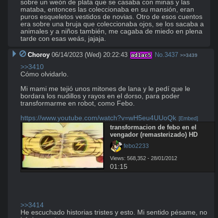
sobre un weón de plata que se casaba con minas y las 
mataba, entonces las coleccionaba en su mansión, eran 
puros esqueletos vestidos de novias. Otro de esos cuentos 
era sobre una bruja que coleccionaba ojos, se los sacaba a 
animales y a niños también, me cagaba de miedo en plena 
tarde con esas weás, jajaja.
Choroy
06/14/2023 (Wed) 20:22:43
No.
3437
ad1ac5
>>3439
>>3410
Cómo olvidarlo.

Mi mami me tejió unos mitones de lana y le pedí que le 
bordara los nudillos y rayos en el dorso, para poder 
transformarme en robot, como Febo.

https://www.youtube.com/watch?v=wH5eu4UUoQk
[Embed]
transformacion de febo en el 
vengador (remasterizado) HD
 febo2233
Views: 568,352 - 28/01/2012
01:15
>>3414
He escuchado historias tristes y esto. Mi sentido pésame, no 