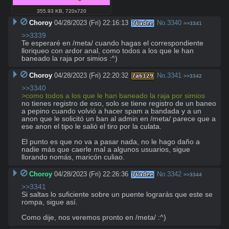
355.93 KB
,
720x720
Choroy
04/28/2023 (Fri) 22:16:13
No.
3340
76adee
>>3341
>>3339
Te esperaré en /meta/ cuando hagas el correspondiente 
lloriqueo con ardor anal, como todos a los que le han 
baneado la raja por simios :^)
Choroy
04/28/2023 (Fri) 22:20:32
No.
3341
7a6129
>>3342
>>3340
>como todos a los que le han baneado la raja por simios
no tienes registro de eso, solo se tiene registro de un baneo 
a pepino cuando volvió a hacer spam a bandada y a un 
anon que le solicitó un ban al admin en /meta/ parece que a 
ese anon el tipo le salió el tiro por la culata. 

El punto es que no va a pasar nada, no le hago daño a 
nadie más que caerle mal a algunos usuarios, sigue 
llorando nomás, maricón culiao.
Choroy
04/28/2023 (Fri) 22:26:36
No.
3342
76adee
>>3344
>>3341
Si saltas lo suficiente sobre un puente lograrás que este se 
rompa, sigue así.

Como dije, nos veremos pronto en /meta/ :^)