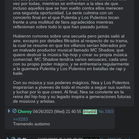
vez por todas, mientras se enfrentan a la idea de que 
incluso aquellos que se han vuelto contra ellos merecen 
una segunda oportunidad. La serie culmina con un 
concierto final en el que Pulentia y Los Pulentos tocan 
frente a una multitud de fans agradecidos mientras 
reflexionan sobre todo lo que han pasado juntos.

Hubieron rumores sobre una secuela pero jamás salió al 
aire, excepto por detalles filtrados al respecto de su trama, 
la cual se resume en que los villanos serían liderados por 
un malvado productor musical llamado MC Shadow, que 
quiere destruir la música hip-hop y crear su propia música 
comercial. MC Shadow tendría varios secuaces, cada uno 
con su propio poder mágico, y se enfrentaría regularmente 
a la guerrera Pulentia y Los Pulentos en batallas de rap y 
baile.

Con su música y sus poderes mágicos, Nea y Los Pulentos 
inspirarían a jóvenes de todo el mundo a seguir sus sueños 
y luchar por lo que creen. Al final, Nea se convierte en la 
reina del hip-hop y su legado inspira a generaciones futuras 
de músicos y artistas.
Choroy
04/26/2023 (Wed) 21:40:55
No.
3303
94ecb3
>>3283
Tremendo autismo