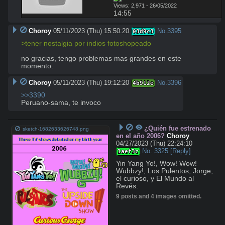
Views: 2,971 - 26/05/2022
14:55
Choroy
05/11/2023 (Thu) 15:50:20
No.
3395
03d9c3
>tener nostalgia por indios fotoshopeado
no gracias, tengo problemas mas grandes en este 
momento.
Choroy
05/11/2023 (Thu) 19:12:20
No.
3396
4b912e
>>3390
Peruano-sama, te invoco
¿Quién fue estrenado
sketch-1682633626748.png
en el año 2006?
Choroy
04/27/2023 (Thu) 22:24:10
No.
3325
[Reply]
1aef3c
Yin Yang Yo!, Wow! Wow! 
Wubbzy!, Los Pulentos, Jorge, 
el curioso, y El Mundo al 
Revés.
9 posts and 4 images omitted.