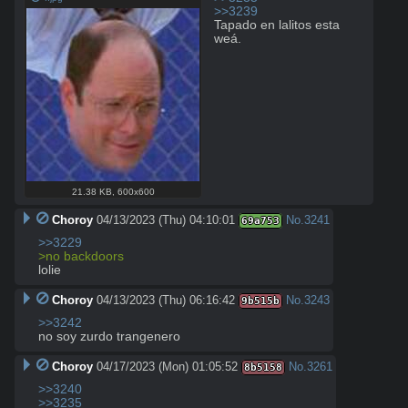
>>3239
Tapado en lalitos esta 
weá.
21.38 KB
,
600x600
Choroy
04/13/2023 (Thu) 04:10:01
No.
3241
69a753
>>3229
>no backdoors
lolie
Choroy
04/13/2023 (Thu) 06:16:42
No.
3243
9b515b
>>3242
no soy zurdo trangenero
Choroy
04/17/2023 (Mon) 01:05:52
No.
3261
8b5158
>>3240
>>3235