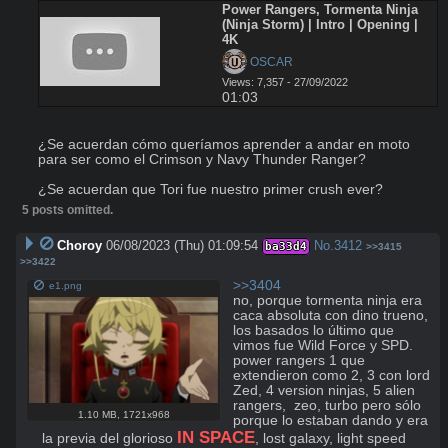
Power Rangers, Tormenta Ninja 
(Ninja Storm) | Intro | Opening | 
4K
 OSCAR
Views: 7,357 - 27/09/2022
01:03
¿Se acuerdan cómo queríamos aprender a andar en moto 
para ser como el Crimson y Navy Thunder Ranger?

¿Se acuerdan que Tori fue nuestro primer crush ever?
5 posts omitted.
Choroy
06/08/2023 (Thu) 01:09:54
No.
3412
ba33d4
>>3415
>>3422
>>3404
e1.png
no, porque tormenta ninja era 
caca absoluta con dino trueno, 
los basados lo último que 
vimos fue Wild Force y SPD.

power rangers 1 que 
extendieron como 2, 3 con lord 
Zed, 4 version ninjas, 5 alien 
rangers,  zeo, turbo pero sólo 
1.10 MB
,
1721x968
porque lo estaban dando y era 
IN SPACE
la previa del glorioso 
, lost galaxy, light speed 