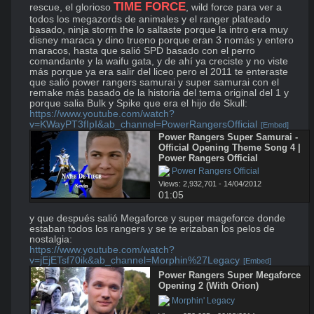
TIME FORCE
rescue, el glorioso 
, wild force para ver a 
todos los megazords de animales y el ranger plateado 
basado, ninja storm the lo saltaste porque la intro era muy 
disney maraca y dino trueno porque eran 3 nomás y entero 
maracos, hasta que salió SPD basado con el perro 
comandante y la waifu gata, y de ahí ya creciste y no viste 
más porque ya era salir del liceo pero el 2011 te enteraste 
que salió power rangers samurai y super samurai con el 
remake más basado de la historia del tema original del 1 y 
https://www.youtube.com/watch?
v=KWayPT3fIpI&ab_channel=PowerRangersOfficial
[Embed]
Power Rangers Super Samurai - 
Official Opening Theme Song 4 | 
Power Rangers Official
 Power Rangers Official
Views: 2,932,701 - 14/04/2012
01:05
y que después salió Megaforce y super mageforce donde 
estaban todos los rangers y se te erizaban los pelos de 
https://www.youtube.com/watch?
v=jEjETsf70ik&ab_channel=Morphin%27Legacy
[Embed]
Power Rangers Super Megaforce 
Opening 2 (With Orion)
 Morphin' Legacy