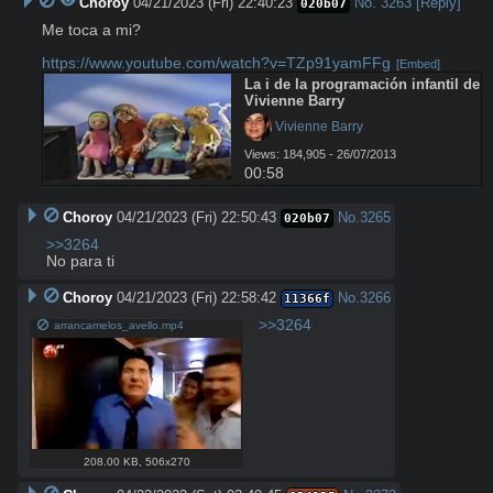
Choroy
04/21/2023 (Fri) 22:40:23
No.
3263
[Reply]
020b07
Me toca a mi?

https://www.youtube.com/watch?v=TZp91yamFFg
[Embed]
La i de la programación infantil de 
Vivienne Barry
 Vivienne Barry
Views: 184,905 - 26/07/2013
00:58
Choroy
04/21/2023 (Fri) 22:50:43
No.
3265
020b07
>>3264
No para ti
Choroy
04/21/2023 (Fri) 22:58:42
No.
3266
11366f
>>3264
arrancamelos_avello.mp4
208.00 KB
,
506x270