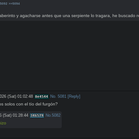
5092
>>5094
erinto y agacharse antes que una serpiente lo tragara, he buscado reg
026 (Sat) 01:02:48
No.
5081
[Reply]
0e4544
solos con el tío del furgón?
6 (Sat) 01:28:44
No.
5082
346579
uizo