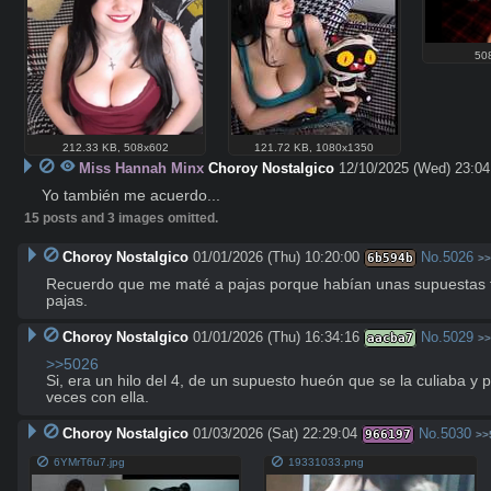
50
212.33 KB
,
508x602
121.72 KB
,
1080x1350
Miss Hannah Minx
Choroy Nostalgico
12/10/2025 (Wed) 23:04
Yo también me acuerdo...
15 posts and 3 images omitted.
Choroy Nostalgico
01/01/2026 (Thu) 10:20:00
No.
5026
6b594b
>>
Recuerdo que me maté a pajas porque habían unas supuestas fo
pajas.
Choroy Nostalgico
01/01/2026 (Thu) 16:34:16
No.
5029
aacba7
>>
>>5026
Si, era un hilo del 4, de un supuesto hueón que se la culiaba 
veces con ella.
Choroy Nostalgico
01/03/2026 (Sat) 22:29:04
No.
5030
966197
>>
6YMrT6u7.jpg
19331033.png