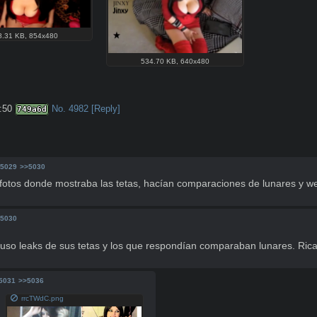
8.31 KB
,
854x480
534.70 KB
,
640x480
:50
No.
4982
[Reply]
749a6d
5029
>>5030
tos donde mostraba las tetas, hacían comparaciones de lunares y wea
5030
y puso leaks de sus tetas y los que respondían comparaban lunares. Ric
5031
>>5036
rrcTWdC.png