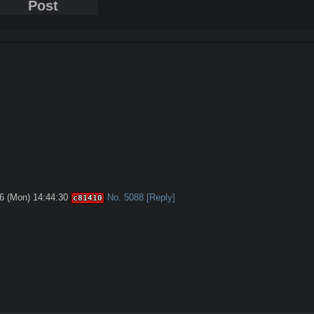
Post
6 (Mon) 14:44:30
No.
5088
[Reply]
c81410