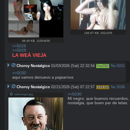
146.67 KB
,
332x205
68.46 KB
,
1100x838
>>5026
>>5029
LA WEÁ VIEJA
Choroy Nostalgico
01/03/2026 (Sat) 22:32:54
No.
5031
7cc73d
>>5030
aqui vamos denuevo a pajearnos
Choroy Nostalgico
02/21/2026 (Sat) 07:22:57
No.
5036
8f7815
>>5030
meinneger.jpg
Mi negro, que buenos recuerdos, q
nostalgia, que buen par de tetas.