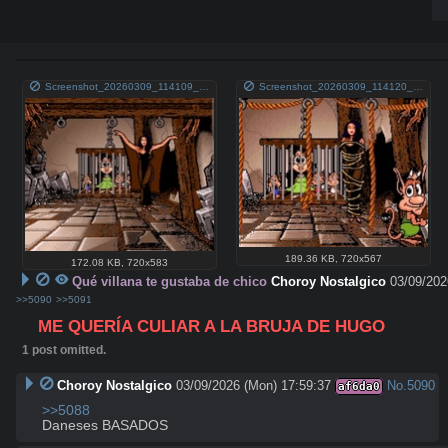
Screenshot_20260309_114109_com_brave_browser_ChromeTabbedActivity_edit_450377914397099.jpg
Screenshot_20260309_114120_com_brave_browser_ChromeTabbedActivity_edit_450356383483514.jpg
189.36 KB
,
720x567
172.08 KB
,
720x583
Qué villana te gustaba de chico
Choroy Nostalgico
03/09/202
>>5090
>>5091
ME QUERÍA CULIAR A LA BRUJA DE HUGO
1 post omitted.
Choroy Nostalgico
03/09/2026 (Mon) 17:59:37
No.
5090
af6da0
>>5088
Daneses BASADOS