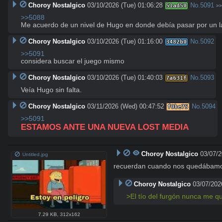
Choroy Nostalgico
03/10/2026 (Tue) 01:06:28
No.
5091
51ad50
>>
>>5088
Me acuerdo de un nivel de Hugo en donde debía pasar por un lab
Choroy Nostalgico
03/10/2026 (Tue) 01:16:00
No.
5092
3482b0
>>5091
considera buscar el juego mismo
Choroy Nostalgico
03/10/2026 (Tue) 01:40:03
No.
5093
7a631f
Veía Hugo sin falta.
Choroy Nostalgico
03/11/2026 (Wed) 00:47:52
No.
5094
f0be75
>>5091
ESTAMOS ANTE UNA NUEVA LOST MEDIA
Choroy Nostalgico
03/07/2
Untitled.jpg
recuerdan cuando nos quedábamos 
Choroy Nostalgico
03/07/202
>El tío del furgón nunca me q
7.29 KB
,
312x162