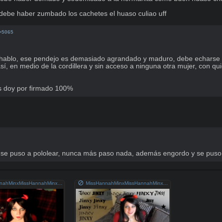
debe haber zumbado los cachetes el huaso culiao uff
>5065
 hablo, ese pendejo es demasiado agrandado y maduro, debe echarse la 
 en medio de la cordillera y sin acceso a ninguna otra mujer, con quie
os doy por firmado 100%
la se puso a pololear, nunca más paso nada, además engordo y se puso
MissHannahMinxMissHannahMinx.png
MissHannahMinxMissHannahMinxMissHannahMinx.png