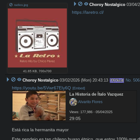
Choroy Nostalgico
03/04/
radios.jpg
https://laretro.cl/
41.65 KB
,
700x700
Choroy Nostalgico
03/02/2026 (Mon) 20:43:13
No.
506
7976cd
https://youtu.be/5Vwr67EIy6Q
[Embed]
La Historia de Ítalo Vazquez
 Alvarito Flores
Views: 177,986 - 05/04/2025
29:05
Está rica la hermanita mayor

Este pendejo es tan chileno huaso étnico, que estoy 100% que