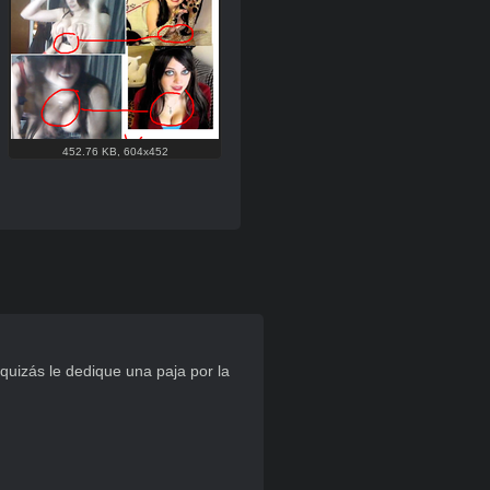
452.76 KB
,
604x452
uizás le dedique una paja por la 