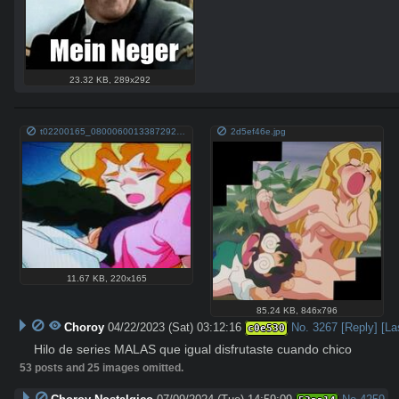
23.32 KB
,
289x292
t02200165_0800060013387292997.jpg
2d5ef46e.jpg
11.67 KB
,
220x165
85.24 KB
,
846x796
Choroy
04/22/2023 (Sat) 03:12:16
No.
3267
[Reply]
[La
c0e530
Hilo de series MALAS que igual disfrutaste cuando chico
53 posts and 25 images omitted.