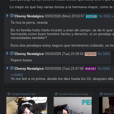
Lo mejor es que hay varias tomas a la hermana mayor, como le 
Choroy Nostalgico
03/02/2026 (Mon) 20:53:57
No.
5062
079cbb
>
Ta rica la perra, veanla

En mi familia hubo harto incesto y eran de campo, se de lo que
hermanita como buen hombre hecho y derecho, si un pendejo así,
necesidades también?

Esos dos pendejos estoy seguro que terminaron culiando, se l
Choroy Nostalgico
03/03/2026 (Tue) 23:29:54
No.
5063
f1b796
Pepino basta
Choroy Nostalgico
03/03/2026 (Tue) 23:47:08
No.
5065
840387
>>5062
Yo me tiré a mi prima, desde los diez hasta los 16, después el
32eg8nfdwegf1.mp4
hannah-minx-peench.jpg