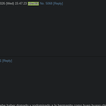
2026 (Wed) 15:47:23
No.
5068
[Reply]
a0c460
1
[Reply]
 debe haber domado y sodomisado a la hermanita como buen huaso chil