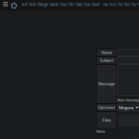
/cl/
/int/
/blog/
/ask/
/nc/
/k/
/de/
/ra/
/twi/
/a/
/cc/
/v/
/tv/
/x/
Name
Subject
Message
Max message
Opciones
Files
More