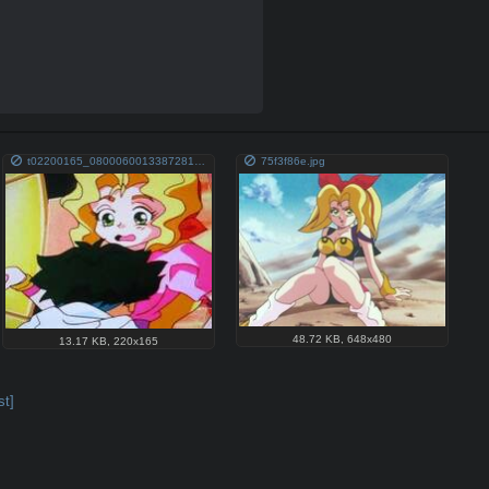
t02200165_0800060013387281265.jpg
75f3f86e.jpg
48.72 KB
,
648x480
13.17 KB
,
220x165
st]