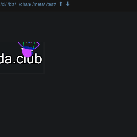
/ci/
/biz/
/chan/
/meta/
/test/