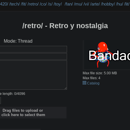
/420/
/tech/
/fit/
/retro/
/co/
/s/
/toy/
/fan/
/mu/
/vi/
/arte/
/hobby/
/hu/
/lit/
/retro/ - Retro y nostalgia
Mode: Thread
Max file size:
5.00 MB
Max files:
4
Catalog
 length:
0
/
4096
Drag files to upload or
click here to select them