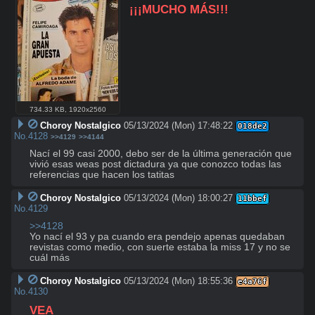
¡¡¡MUCHO MÁS!!!
734.33 KB
,
1920x2560
Choroy Nostalgico
05/13/2024 (Mon) 17:48:22
018de2
No.
4128
>>4129
>>4144
Nací el 99 casi 2000, debo ser de la última generación que 
vivió esas weas post dictadura ya que conozco todas las 
referencias que hacen los tatitas
Choroy Nostalgico
05/13/2024 (Mon) 18:00:27
11bbef
No.
4129
>>4128
Yo nací el 93 y pa cuando era pendejo apenas quedaban 
revistas como medio, con suerte estaba la miss 17 y no se 
cuál más
Choroy Nostalgico
05/13/2024 (Mon) 18:55:36
e4a76f
No.
4130
VEA