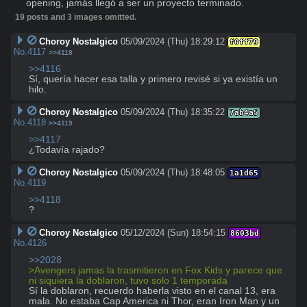
opening, jamás llegó a ser un proyecto terminado.
19 posts and 3 images omitted.
Choroy Nostalgico
05/09/2024 (Thu) 18:29:12
f0ff79
No.
4117
>>4118
>>4116
Sí, quería hacer esa talla y primero revisé si ya existía un 
hilo.
Choroy Nostalgico
05/09/2024 (Thu) 18:35:22
7ab4a5
No.
4118
>>4119
>>4117
¿Todavía rajado?
Choroy Nostalgico
05/09/2024 (Thu) 18:48:05
1a1d65
No.
4119
>>4118
?
Choroy Nostalgico
05/12/2024 (Sun) 18:54:15
8603bd
No.
4126
>>2028
>Avengers jamas la trasmitieron en Fox Kids y parece que 
ni siquiera la doblaron, tuvo solo 1 temporada
Sí la doblaron, recuerdo haberla visto en el canal 13, era 
mala. No estaba Cap America ni Thor, eran Iron Man y un 