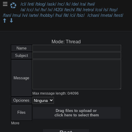
/cl/
/int/
/blog/
/ask/
/nc/
/k/
/de/
/ra/
/twi/
/a/
/cc/
/v/
/tv/
/x/
/420/
/tech/
/fit/
/retro/
/co/
/s/
/toy/
/fan/
/mu/
/vi/
/arte/
/hobby/
/hu/
/lit/
/ci/
/biz/
/chan/
/meta/
/test/
/retro/ - Retro y nostalgia
Mode: Thread
Name
Subject
Message
Max message length:
0
/
4096
Opciones
Drag files to upload or
Files
click here to select them
More