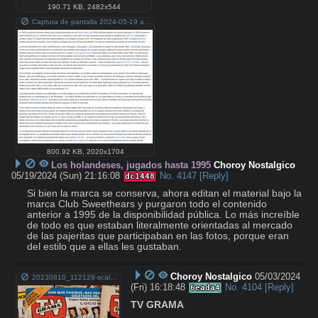
190.71 KB
,
2482x544
Captura de pantalla 2024-05-19 a la(s) 5.13.38 p. m..png
800.92 KB
,
2020x1704
Los holandeses, jugados hasta 1995
Choroy Nostalgico
05/19/2024 (Sun) 21:16:08
No.
4147
[Reply]
dc1448
Si bien la marca se conserva, ahora editan el material bajo la 
marca Club Sweethears y purgaron todo el contenido 
anterior a 1995 de la disponibilidad pública. Lo más increíble 
de todo es que estaban literalmente orientadas al mercado 
de las pajeritas que participaban en las fotos, porque eran 
del estilo que a ellas les gustaban.
Choroy Nostalgico
05/03/2024
20230810_112128-scaled.jpg
(Fri) 16:18:48
No.
4104
[Reply]
6eada4
TV GRAMA