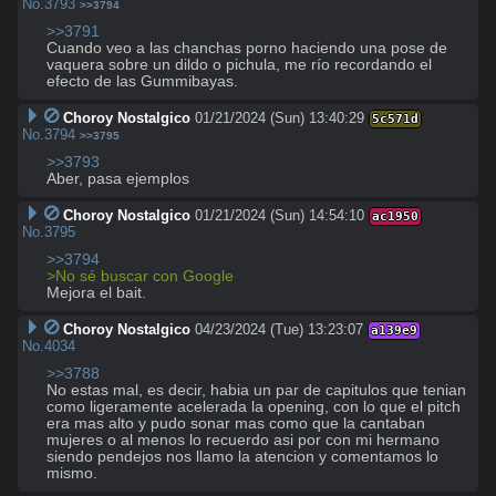
No.
3793
>>3794
>>3791
Cuando veo a las chanchas porno haciendo una pose de 
vaquera sobre un dildo o pichula, me río recordando el 
efecto de las Gummibayas.
Choroy Nostalgico
01/21/2024 (Sun) 13:40:29
5c571d
No.
3794
>>3795
>>3793
Aber, pasa ejemplos
Choroy Nostalgico
01/21/2024 (Sun) 14:54:10
ac1950
No.
3795
>>3794
>No sé buscar con Google
Mejora el bait.
Choroy Nostalgico
04/23/2024 (Tue) 13:23:07
a139e9
No.
4034
>>3788
No estas mal, es decir, habia un par de capitulos que tenian 
como ligeramente acelerada la opening, con lo que el pitch 
era mas alto y pudo sonar mas como que la cantaban 
mujeres o al menos lo recuerdo asi por con mi hermano 
siendo pendejos nos llamo la atencion y comentamos lo 
mismo.