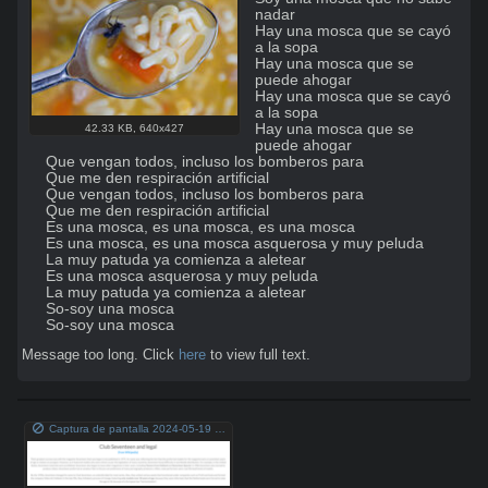
nadar

Hay una mosca que se cayó 
a la sopa

Hay una mosca que se 
puede ahogar

Hay una mosca que se cayó 
a la sopa

Hay una mosca que se 
42.33 KB
,
640x427
puede ahogar

Que vengan todos, incluso los bomberos para

Que me den respiración artificial

Que vengan todos, incluso los bomberos para

Que me den respiración artificial

Es una mosca, es una mosca, es una mosca

Es una mosca, es una mosca asquerosa y muy peluda

La muy patuda ya comienza a aletear

Es una mosca asquerosa y muy peluda

La muy patuda ya comienza a aletear

So-soy una mosca

So-soy una mosca
Message too long. Click
here
to view full text.
Captura de pantalla 2024-05-19 a la(s) 5.08.42 p. m..png