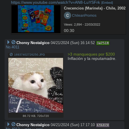
https://www.youtube.com/watch?v=AN8-LuYSFrk
[Embed]
Crecencios (Marinela) - Chile, 2002
 ChileanPromos
Views: 2,894 - 22/03/2022
00:30
Choroy Nostalgico
04/21/2024 (Sun) 16:14:52
3a7518
No.
4011
>3 manqueques por $200
16937402726250.JPG
Inflación y la reputamadre.
86.72 KB
,
720x720
Choroy Nostalgico
04/21/2024 (Sun) 17:17:10
696070