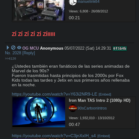
 manuelink64
Views: 6,808 - 26/08/2012
00:21
ZÍ ZÍ ZÍ ZÍ ZÍ ZÍIIIII
OG MCU
Anonymous
05/07/2022 (Sat) 14:29:31
0f5b4b
No.
2028
[Reply]
>>4126
¿Ustedes también eran fanáticos de las series animadas de 
Marvel de los 90s?

Fueron trasmitidas hasta principios de los 2000s por Fox 
Kids todas las tardes y Jetix en sus primeros años rellenaba 
en la noche.

https://youtube.com/watch?v=Y63i2NR9-LE
[Embed]
Iron Man TAS Intro 2 (1080p HD)
 90sCartoonIntros
Views: 1,932,010 - 13/10/2012
00:47
https://youtube.com/watch?v=C3jnXxIH_s4
[Embed]