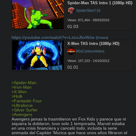
Spider-Man TAS Intro 1 (1080p HD)
 SpiderSlim716
Views: 871,464 - 09/03/2010
01:03
https://youtube.com/watch?v=LzicxJbxWzw
[Embed]
X-Men TAS Intro (1080p HD)
 90sCartoonIntros
Views: 157,153 - 14/10/2012
01:01
>Spider-Man 
>Iron-Man 
>X-Men
>Hulk 
>Fantastic Four 
>Ultraforce 
>Silver Surfer 
>Avengers 
Avengers jamas la trasmitieron en Fox Kids y parece que ni 
siquiera la doblaron, tuvo solo 1 temporada, Marvel estaba 
en una crisis financiera y canceló todo, incluida la serie 
animada del Capitán ‘Murica que hace unos años filtraron el 