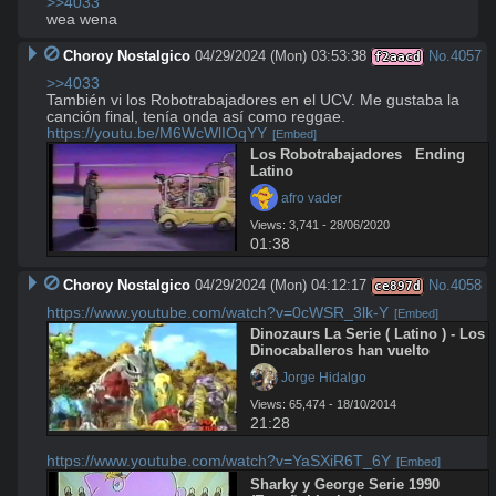
>>4033
wea wena
Choroy Nostalgico
04/29/2024 (Mon) 03:53:38
No.
4057
f2aacd
>>4033
También vi los Robotrabajadores en el UCV. Me gustaba la 
https://youtu.be/M6WcWlIOqYY
[Embed]
Los Robotrabajadores   Ending 
Latino
 afro vader
Views: 3,741 - 28/06/2020
01:38
Choroy Nostalgico
04/29/2024 (Mon) 04:12:17
No.
4058
ce897d
https://www.youtube.com/watch?v=0cWSR_3lk-Y
[Embed]
Dinozaurs La Serie ( Latino ) - Los 
Dinocaballeros han vuelto
 Jorge Hidalgo
Views: 65,474 - 18/10/2014
21:28
https://www.youtube.com/watch?v=YaSXiR6T_6Y
[Embed]
Sharky y George Serie 1990 