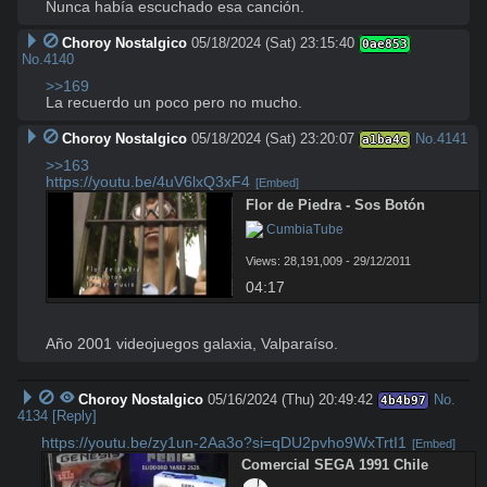
Nunca había escuchado esa canción.
Choroy Nostalgico
05/18/2024 (Sat) 23:15:40
0ae853
No.
4140
>>169
La recuerdo un poco pero no mucho.
Choroy Nostalgico
05/18/2024 (Sat) 23:20:07
No.
4141
a1ba4c
>>163
https://youtu.be/4uV6lxQ3xF4
[Embed]
Flor de Piedra - Sos Botón
 CumbiaTube
Views: 28,191,009 - 29/12/2011
04:17
Año 2001 videojuegos galaxia, Valparaíso.
Choroy Nostalgico
05/16/2024 (Thu) 20:49:42
No.
4b4b97
4134
[Reply]
https://youtu.be/zy1un-2Aa3o?si=qDU2pvho9WxTrtI1
[Embed]
Comercial SEGA 1991 Chile