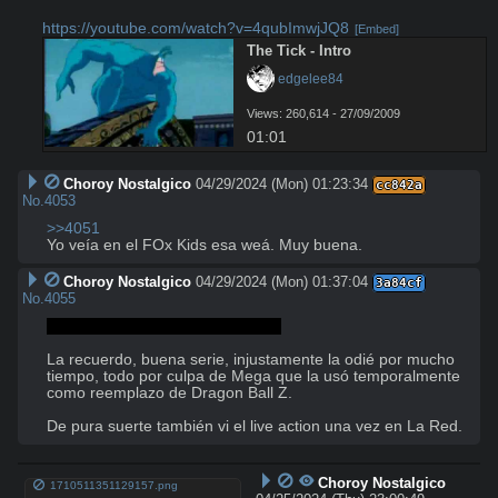
https://youtube.com/watch?v=4qubImwjJQ8
[Embed]
The Tick - Intro
 edgelee84
Views: 260,614 - 27/09/2009
01:01
Choroy Nostalgico
04/29/2024 (Mon) 01:23:34
cc842a
No.
4053
>>4051
Yo veía en el FOx Kids esa weá. Muy buena.
Choroy Nostalgico
04/29/2024 (Mon) 01:37:04
3a84cf
No.
4055
PAP PEEP PAPAPA PEEP POW!!!
La recuerdo, buena serie, injustamente la odié por mucho 
tiempo, todo por culpa de Mega que la usó temporalmente 
como reemplazo de Dragon Ball Z.

De pura suerte también vi el live action una vez en La Red.
Choroy Nostalgico
1710511351129157.png