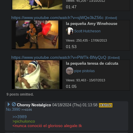
Views: 45,205 - 13/10/2012
01:47
https://www.youtube.com/watch?v=sjWQe3kZ56c
[Embed]
la pequeña Amy Winehouse
 Scott Hutcheson
Views: 250,435 - 17/06/2013
01:53
https://www.youtube.com/watch?v=PWTk-BNyQzQ
[Embed]
la pequeña teresa de calcuta
 pipe pistolas
Views: 93,463 - 15/07/2013
01:05
9 posts omitted.
Choroy Nostalgico
04/18/2024 (Thu) 01:13:58
c49d1c
No.
3990
>>4106
>>3989
>pichulonco
<nunca conoció el glorioso alegale.tk