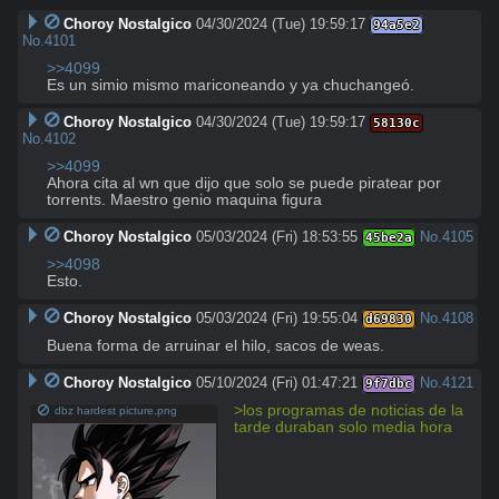
Choroy Nostalgico
04/30/2024 (Tue) 19:59:17
94a5e2
No.
4101
>>4099
Es un simio mismo mariconeando y ya chuchangeó.
Choroy Nostalgico
04/30/2024 (Tue) 19:59:17
58130c
No.
4102
>>4099
Ahora cita al wn que dijo que solo se puede piratear por 
torrents. Maestro genio maquina figura
Choroy Nostalgico
05/03/2024 (Fri) 18:53:55
No.
4105
45be2a
>>4098
Esto.
Choroy Nostalgico
05/03/2024 (Fri) 19:55:04
No.
4108
d69830
Buena forma de arruinar el hilo, sacos de weas.
Choroy Nostalgico
05/10/2024 (Fri) 01:47:21
No.
4121
9f7dbc
>los programas de noticias de la 
dbz hardest picture.png
tarde duraban solo media hora