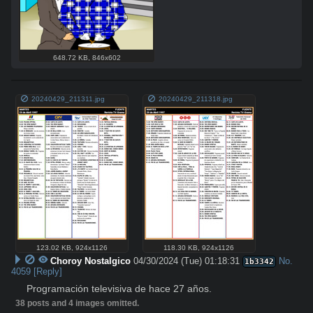
648.72 KB
,
846x602
20240429_211311.jpg
20240429_211318.jpg
123.02 KB
,
924x1126
118.30 KB
,
924x1126
Choroy Nostalgico
04/30/2024 (Tue) 01:18:31
No.
1b3342
4059
[Reply]
Programación televisiva de hace 27 años.
38 posts and 4 images omitted.