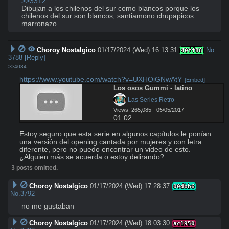
>>3312
Dibujan a los chilenos del sur como blancos porque los 
chilenos del sur son blancos, santiamono chupapicos 
marronazo
Choroy Nostalgico
01/17/2024 (Wed) 16:13:31
No.
40ff88
3788
[Reply]
>>4034
https://www.youtube.com/watch?v=UXHOiGNwAtY
[Embed]
Los osos Gummi - latino
 Las Series Retro
Views: 265,085 - 05/05/2017
01:02
Estoy seguro que esta serie en algunos capítulos le ponían 
una versión del opening cantada por mujeres y con letra 
diferente, pero no puedo encontrar un video de esto. 
¿Alguien más se acuerda o estoy delirando?
3 posts omitted.
Choroy Nostalgico
01/17/2024 (Wed) 17:28:37
00dbb6
No.
3792
no me gustaban
Choroy Nostalgico
01/17/2024 (Wed) 18:03:30
ac1950