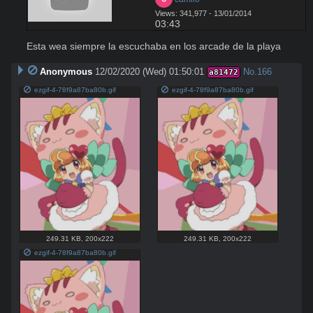
Views: 341,977 - 13/01/2014
03:43
Esta wea siempre la escuchaba en los arcade de la playa
Anonymous
12/02/2020 (Wed) 01:50:01
No.
166
a81472
ezgif-4-78f9a87ba80b.gif
ezgif-4-78f9a87ba80b.gif
249.31 KB
,
200x222
249.31 KB
,
200x222
ezgif-4-78f9a87ba80b.gif