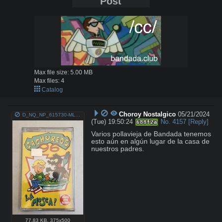
Post
Max file size:
5.00 MB
Max files:
4
Catalog
Choroy Nostalgico
05/21/2024
D_NQ_NP_615730-MLC71054194301_082023-O.jpg
(Tue) 19:50:24
No.
4157
[Reply]
688f2a
Varios pollavieja de Bandada tenemos 
esto aún en algún lugar de la casa de 
nuestros padres.
77.83 KB
,
375x500