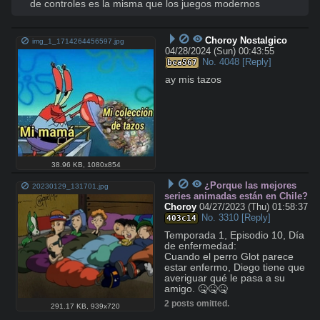
de controles es la misma que los juegos modernos
Choroy Nostalgico
img_1_1714264456597.jpg
04/28/2024 (Sun) 00:43:55
No.
4048
[Reply]
bca567
ay mis tazos
38.96 KB
,
1080x854
¿Porque las mejores
20230129_131701.jpg
series animadas están en Chile?
Choroy
04/27/2023 (Thu) 01:58:37
No.
3310
[Reply]
403c14
Temporada 1, Episodio 10, Día 
de enfermedad:

Cuando el perro Glot parece 
estar enfermo, Diego tiene que 
averiguar qué le pasa a su 
amigo. 🤒🤒🤒
2 posts omitted.
291.17 KB
,
939x720