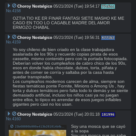
Choroy Nostalgico
05/21/2024 (Tue) 19:54:17
77c6cc
No.
4158
OZTIA TIO KE ER FINAR FANTASI SIETE MASHO KE ME 
CAGO EN TOO LO CAGABLE MADRE DEL AMOR 
ERMOZO CHABAL
Choroy Nostalgico
05/21/2024 (Tue) 19:56:31
4771b2
No.
4159
Yo soy chileno de bien criado en la clase trabajadora 
asalariada de los 90s y recuerdo copias pirata de esos 
cassette, mismo contenido pero con la portada fotocopiada.

Deberían volver los cumpleaños de cabro chico de los 90s, 
esos en donde había chocolate, dulces, torta, piñata y 
antes de comer se corría y saltaba por la casa hasta 
quedar transpirados.

Los cumpleaños modernos carecen de alma, siempre son 
fiestas temáticas ponte Fornite, Minions o Among Us , hay 
torta y dulces temáticos pero falta todo lo demás y se siente 
demasiado artificial, incluso los niños casi ya no juegan 
entre ellos, lo típico es arrendar de esos juegos inflables 
gigantes pero casi no los usan.
Choroy Nostalgico
05/21/2024 (Tue) 20:01:18
181996
No.
4160
Soy una mosca que se cayó 
23b68886b986e413b281814bfba4fcb3.jpeg
a la sopa

Soy una mosca que no sabe 