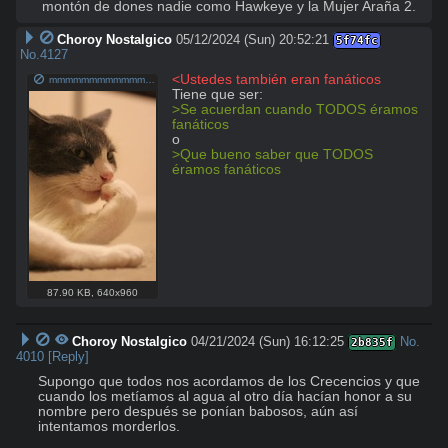
montón de dones nadie como Hawkeye y la Mujer Araña 2.
Choroy Nostalgico
05/12/2024 (Sun) 20:52:21
5f74fc
No.
4127
<Ustedes también eran fanáticos
mmmmmmmmmmmmmmmmmmm.jpg
>Se acuerdan cuando TODOS éramos 
fanáticos
>Que bueno saber que TODOS 
éramos fanáticos
87.90 KB
,
640x960
Choroy Nostalgico
04/21/2024 (Sun) 16:12:25
No.
2b835f
4010
[Reply]
Supongo que todos nos acordamos de los Crecencios y que 
cuando los metíamos al agua al otro día hacían honor a su 
nombre pero después se ponían babosos, aún así 
intentamos morderlos. 
