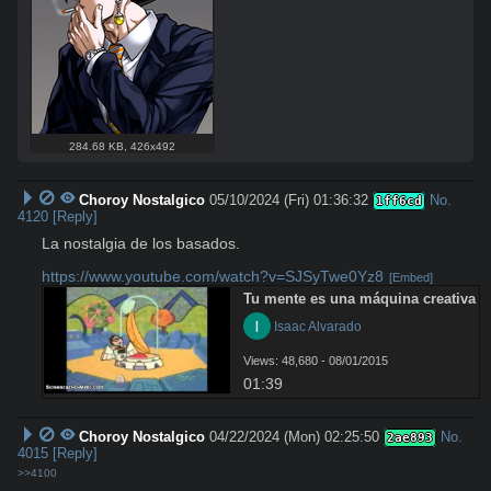
284.68 KB
,
426x492
Choroy Nostalgico
05/10/2024 (Fri) 01:36:32
No.
1ff6cd
4120
[Reply]
La nostalgia de los basados.

https://www.youtube.com/watch?v=SJSyTwe0Yz8
[Embed]
Tu mente es una máquina creativa
 Isaac Alvarado
Views: 48,680 - 08/01/2015
01:39
Choroy Nostalgico
04/22/2024 (Mon) 02:25:50
No.
2ae893
4015
[Reply]
>>4100