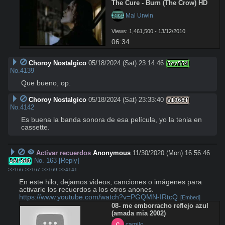
The Cure - Burn (The Crow) HD
 Mal Urwin
Views: 1,461,500 - 13/12/2010
06:34
Choroy Nostalgico
05/18/2024 (Sat) 23:14:46
5cc554
No.
4139
Que bueno, op.
Choroy Nostalgico
05/18/2024 (Sat) 23:33:40
a1968f
No.
4142
Es buena la banda sonora de esa película, yo la tenia en 
cassette.
Activar recuerdos
Anonymous
11/30/2020 (Mon) 16:56:46
No.
163
[Reply]
26f3d0
>>166
>>167
>>169
>>4141
En este hilo, dejamos videos, canciones o imágenes para 
https://www.youtube.com/watch?v=PGQMN-IRtcQ
[Embed]
08- me emborracho reflejo azul 
(amada mia 2002)
 camilo