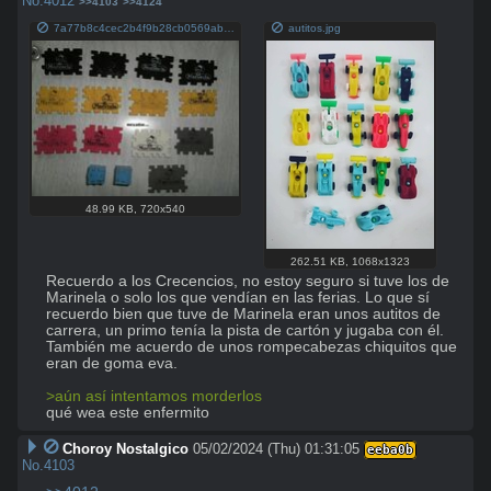
No.
4012
>>4103
>>4124
7a77b8c4cec2b4f9b28cb0569abb55f6.jpg
autitos.jpg
48.99 KB
,
720x540
262.51 KB
,
1068x1323
Recuerdo a los Crecencios, no estoy seguro si tuve los de 
Marinela o solo los que vendían en las ferias. Lo que sí 
recuerdo bien que tuve de Marinela eran unos autitos de 
carrera, un primo tenía la pista de cartón y jugaba con él. 
También me acuerdo de unos rompecabezas chiquitos que 
eran de goma eva.

>aún así intentamos morderlos
qué wea este enfermito
Choroy Nostalgico
05/02/2024 (Thu) 01:31:05
eeba0b
No.
4103