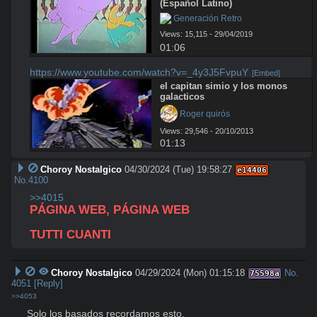
(Español Latino)
 Generación Retro
Views: 15,115 - 29/04/2019
01:06
https://www.youtube.com/watch?v=_4y3J5FvpuY
[Embed]
el capitan simio y los monos 
galacticos
 Roger quirós
Views: 29,546 - 20/10/2013
01:13
Choroy Nostalgico
04/30/2024 (Tue) 19:58:27
e14406
No.
4100
>>4015
PÁGINA WEB, PÁGINA WEB
TUTTI CUANTI
Choroy Nostalgico
04/29/2024 (Mon) 01:15:18
No.
75598a
4051
[Reply]
>>4053
Solo los basados recordamos esto. 
