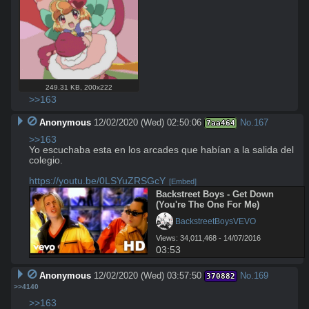
249.31 KB
,
200x222
>>163
Anonymous
12/02/2020 (Wed) 02:50:06
No.
167
7aa464
>>163
Yo escuchaba esta en los arcades que habían a la salida del 
colegio.

https://youtu.be/0LSYuZRSGcY
[Embed]
Backstreet Boys - Get Down 
(You're The One For Me)
 BackstreetBoysVEVO
Views: 34,011,468 - 14/07/2016
03:53
Anonymous
12/02/2020 (Wed) 03:57:50
No.
169
370882
>>4140
>>163