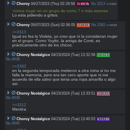
Choroy
04/27/2023 (Thu) 02:29:58
No.
3313
7c083b
>>3382
>única mujer en un grupo de como 7 o más weones
Lo esta pidiendo a gritos.
Choroy
05/07/2023 (Sun) 02:06:05
No.
3382
f85124
>>4038
>>3313
Igual es fea la Violeta, yo creo que ni la consideran mujer 
en el grupo. Como Yuyito, la amiga de Coné, es 
prácticamente otro de los chicos.
Choroy Nostalgico
04/23/2024 (Tue) 13:32:58
1cbf42
No.
4038
>>3382
en la segunda temporada metieron a otra mina si no me 
falla la memoria, pero era tan cero aporte que ni me 
acuerdo de ella salvo que tenia una ropa amarilla o algo 
asi.
Choroy Nostalgico
04/23/2024 (Tue) 13:33:51
bf587f
No.
4039
>>3312
Mentira
Choroy Nostalgico
04/23/2024 (Tue) 13:40:53
6722db
No.
4040