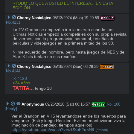
>TODO LO QUE A USTED LE INTERESA... EN ESTA 
EDICIÓN...
Choroy Nostalgico
05/13/2024 (Mon) 19:20:59
87305a
No.
4131
La TV Grama se empezó a ir a la mierda cuando Las 
Últimas Noticias empezó a competirles con su propia revista 
de viernes, con la programación semanal, reseñas de 
películas y videojuegos en la primera mitad de los 90.

Ni me acuerdo del nombre, pero hasta juegos de NES y de 
Atari 8-bits tenían en sus reseñas.
Choroy Nostalgico
05/19/2024 (Sun) 03:29:39
c46604
No.
4144
>>4128
>24 años
TATITA...
 tengo 18
Anonymous
09/26/2020 (Sat) 06:16:57
No.
108
0e932a
[Reply]
Ver al Brandon en VHS levantándose entre los muertos para 
vengarse. (Esti y luego Resident Evil me mantuvieron viva la 
https://youtube.com/watch?v=izUSpFYq5N8
[Embed]