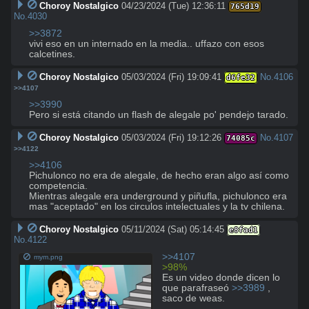
Choroy Nostalgico
04/23/2024 (Tue) 12:36:11
765d19
No.
4030
>>3872
vivi eso en un internado en la media.. uffazo con esos 
calcetines.
Choroy Nostalgico
05/03/2024 (Fri) 19:09:41
No.
4106
d6fe32
>>4107
>>3990
Pero si está citando un flash de alegale po' pendejo tarado.
Choroy Nostalgico
05/03/2024 (Fri) 19:12:26
No.
4107
74085c
>>4122
>>4106
Pichulonco no era de alegale, de hecho eran algo así como 
competencia.

Mientras alegale era underground y piñufla, pichulonco era 
mas "aceptado" en los circulos intelectuales y la tv chilena.
Choroy Nostalgico
05/11/2024 (Sat) 05:14:45
e8fad1
No.
4122
>>4107
mym.png
>98%
Es un video donde dicen lo 
que parafraseó 
>>3989
 , 
saco de weas.