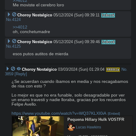
>>4012
Me moviste el cerebro loro
Choroy Nostalgico
05/12/2024 (Sun) 09:39:11
5cbcc6
No.
4124
>>4012
oh, conchetumadre
Choroy Nostalgico
05/12/2024 (Sun) 09:39:46
5cbcc6
No.
4125
esos putos autitos de mierda
Choroy Nostalgico
03/03/2024 (Sun) 01:29:04
No.
94881a
3859
[Reply]
¿Se acuerdan cuando íbamos en media y nos recagabamos 
de risa con esto ?

Lo mejor es que no era funable, solo desagradable por ver 
un enano travesti y nadie lloraba, gracias por los recuerdos 
Felipe Avello. 

https://www.youtube.com/watch?v=WQ37KLXI0iA
[Embed]
Pequena Hillary Hulk VOSTFR
 Lucas Hawkins