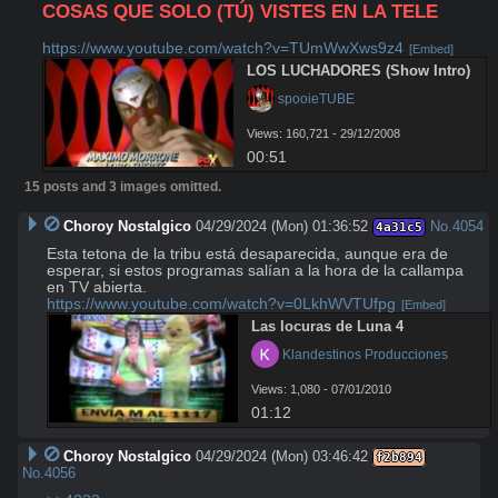
COSAS QUE SOLO (TÚ) VISTES EN LA TELE
https://www.youtube.com/watch?v=TUmWwXws9z4
[Embed]
LOS LUCHADORES (Show Intro)
 spooieTUBE
Views: 160,721 - 29/12/2008
00:51
15 posts and 3 images omitted.
Choroy Nostalgico
04/29/2024 (Mon) 01:36:52
No.
4054
4a31c5
Esta tetona de la tribu está desaparecida, aunque era de 
esperar, si estos programas salían a la hora de la callampa 
https://www.youtube.com/watch?v=0LkhWVTUfpg
[Embed]
Las locuras de Luna 4
 Klandestinos Producciones
Views: 1,080 - 07/01/2010
01:12
Choroy Nostalgico
04/29/2024 (Mon) 03:46:42
f2b894
No.
4056