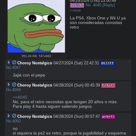
04/25/2024 (Thu) 23:00:49
No.
4045
[Reply]
d865de
>>4049
La PS4, Xbox One y Wii U ya 
son consideradas consolas 
retro
351.40 KB
,
747x683
Choroy Nostalgico
04/27/2024 (Sat) 22:42:31
0633ff
No.
4047
Jajié con el pepe
Choroy Nostalgico
04/28/2024 (Sun) 00:45:39
f2468c
No.
4049
>>4045
No, para el retro necesitas que tengan 20 años o más. 

Para play 4 hasta siguen saliendo juegos.
Choroy Nostalgico
04/28/2024 (Sun) 00:57:47
ae0e91
No.
4050
no

si siquiera la ps2 es retro, porque la jugabilidad y esquema 