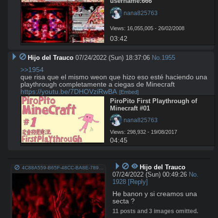
username:666
 nana825763
Views: 16,055,005 - 26/02/2008
03:42
Hijo del Trauco
07/24/2022 (Sun) 18:37:06
No.
1955
>>1954
que risa que el mismo weon que hizo eso esté haciendo una 
https://youtu.be/7DHOVziRwBA
[Embed]
PiroPito First Playthrough of 
Minecraft #01
 nana825763
Views: 298,932 - 19/08/2017
04:45
Hijo del Trauco
4C88A559-B65F-48CC-BA8E-789B2210AA6E.jpeg
07/24/2022 (Sun) 00:49:26
No.
1928
[Reply]
He banon y si creamos una 
secta ?
11 posts and 3 images omitted.