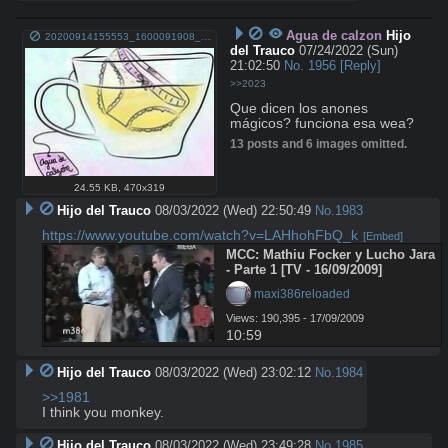
Agua de calzon
Hijo
20200914155553_1600091908_still.jpg
del Trauco
07/24/2022 (Sun)
21:02:50
No.
1956
[Reply]
>>2023
Que dicen los anones 
mágicos? funciona esa wea?
13 posts and 6 images omitted.
24.55 KB
,
470x319
Hijo del Trauco
08/03/2022 (Wed) 22:50:49
No.
1983
https://www.youtube.com/watch?v=LAHhohFbQ_k
[Embed]
MCC: Mathiu Focker y Lucho Jara 
- Parte 1 [TV - 16/09/2009]
 maxi386reloaded
Views: 190,395 - 17/09/2009
10:59
Hijo del Trauco
08/03/2022 (Wed) 23:02:12
No.
1984
>>1981
I think you monkey.
Hijo del Trauco
08/03/2022 (Wed) 23:49:28
No.
1985