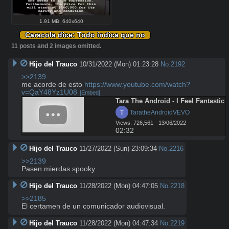
1.91 MB
,
640x640
Caracola dice: Todo indica que no
11 posts and 2 images omitted.
Hijo del Trauco
10/31/2022 (Mon) 01:23:28
No.
2192
>>2139
me acorde de esto 
https://www.youtube.com/watch?
v=QaY48Yz1U08
[Embed]
Tara The Android - I Feel Fantastic
 TaratheAndroidVEVO
Views: 726,561 - 13/06/2022
02:32
Hijo del Trauco
11/27/2022 (Sun) 23:09:34
No.
2216
>>2139
Pasen mierdas spooky
Hijo del Trauco
11/28/2022 (Mon) 04:47:05
No.
2218
>>2185
El certamen de un comunicador audiovisual.
Hijo del Trauco
11/28/2022 (Mon) 04:47:34
No.
2219