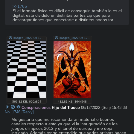
>>1765
Si el formato físico es difícil de conseguir, también lo es el 
digital, esta dividido en distintas partes zip que para 
descargar tienes que conectarte a distintos nodos tor.
imagen_2022-06-12_114741163.png
imagen_2022-06-12_114801995.png
566.82 KB
,
600x894
432.81 KB
,
364x548
Conspiraciones
Hijo del Trauco
06/12/2022 (Sun) 15:43:38
No.
1746
[Reply]
Me gustaría que me recomendaran material o buenos 
canales respecto a esto ya que vi la inauguración de los 
juegos olimpicos 2012 y el tunel de europa y me dejo 
intrigado. Además tengo entendido que varios artistas hacen 