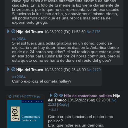
clave que el sol estuviera directamente encima de ambas 
ciudades. En la foto de tu meme la luz viene claramente de 
la izquierda, por lo que no es representativo de ese estudio. 
Si tuvieras la luz justo arriba, y obtuvieras el mismo efecto, 
alli podriamos decir que es una replica mas precisa del 
experimento griego.
Hijo del Trauco
10/28/2022 (Fri) 11:52:50
No.
2176
>>2084
Si el sol fuera una bolita giratoria en un domo, como se 
explicaria que hay determinados dias en la Antartica donde 
es de dia 24 horas seguidas? el sol tendria que estar quieto 
en esa zona para iluminarla por 24 horas continuas, pero si 
esta quieto como se haria de dia en el resto del globo?
Hijo del Trauco
10/28/2022 (Fri) 23:46:09
No.
2179
>>2084
Como explicas el cometa halley?
Hilo de esoterismo politico
Hijo
9781844657742i.jpg
del Trauco
10/15/2022 (Sat) 02:20:01
No.
2133
[Reply]
>>2134
Como cresta funciona el esoterismo 
politico?

Era, que hitler era un demonio.
