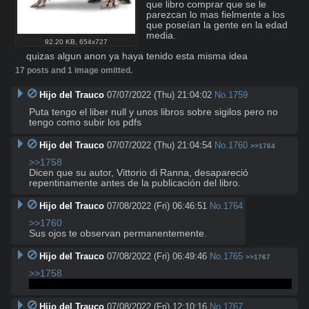
que libro comprar que se le 
parezcan lo mas fielmente a los 
que poseían la gente en la edad 
media.

92.20 KB
,
654x727
quizas algun anon ya haya tenido esta misma idea
17 posts and 1 image omitted.
Hijo del Trauco
07/07/2022 (Thu) 21:04:02
No.
1759
Puta tengo el liber null y unos libros sobre sigilos pero no 
tengo como subir los pdfs
Hijo del Trauco
07/07/2022 (Thu) 21:04:54
No.
1760
>>1764
>>1758
Dicen que su autor, Vittorio di Ranna, desapareció 
repentinamente antes de la publicación del libro.
Hijo del Trauco
07/08/2022 (Fri) 06:46:51
No.
1764
>>1760
Sus ojos te observan permanentemente.
Hijo del Trauco
07/08/2022 (Fri) 06:49:46
No.
1765
>>1767
>>1758
y no conoces una página para descargar el LAMUELORIO?
Hijo del Trauco
07/08/2022 (Fri) 12:10:16
No.
1767