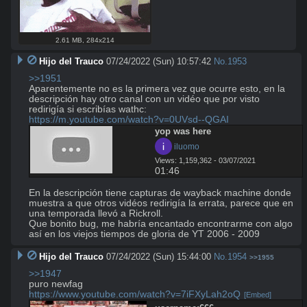
2.61 MB
,
284x214
Hijo del Trauco
07/24/2022 (Sun) 10:57:42
No.
1953
>>1951
Aparentemente no es la primera vez que ocurre esto, en la 
descripción hay otro canal con un vidéo que por visto 
https://m.youtube.com/watch?v=0UVsd--QGAI
yop was here
 iluomo
Views: 1,159,362 - 03/07/2021
01:46
En la descripción tiene capturas de wayback machine donde 
muestra a que otros vidéos redirigía la errata, parece que en 
una temporada llevó a Rickroll. 

Que bonito bug, me habría encantado encontrarme con algo 
así en los viejos tiempos de gloria de YT 2006 - 2009
Hijo del Trauco
07/24/2022 (Sun) 15:44:00
No.
1954
>>1955
>>1947
https://www.youtube.com/watch?v=7iFXyLah2oQ
[Embed]