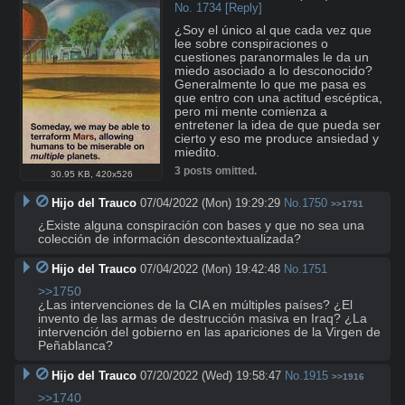
No.
1734
[Reply]
¿Soy el único al que cada vez que 
lee sobre conspiraciones o 
cuestiones paranormales le da un 
miedo asociado a lo desconocido? 
Generalmente lo que me pasa es 
que entro con una actitud escéptica, 
pero mi mente comienza a 
entretener la idea de que pueda ser 
cierto y eso me produce ansiedad y 
miedito.
3 posts omitted.
30.95 KB
,
420x526
Hijo del Trauco
07/04/2022 (Mon) 19:29:29
No.
1750
>>1751
¿Existe alguna conspiración con bases y que no sea una 
colección de información descontextualizada?
Hijo del Trauco
07/04/2022 (Mon) 19:42:48
No.
1751
>>1750
¿Las intervenciones de la CIA en múltiples países? ¿El 
invento de las armas de destrucción masiva en Iraq? ¿La 
intervención del gobierno en las apariciones de la Virgen de 
Peñablanca?
Hijo del Trauco
07/20/2022 (Wed) 19:58:47
No.
1915
>>1916
>>1740