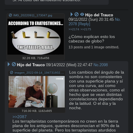
Hijo del Trauco
IMG_20220911_173047.jpg
09/11/2022 (Sun) 20:31:45
No.
2078
[Reply]
>>2174
>>2175
¿Cómo explican esto los 
cabezas de globo?
13 posts and 1 image omitted.
32.26 KB
,
716x456
Hijo del Trauco
09/14/2022 (Wed) 22:47:47
No.
2098
Los cambios del ángulo de la 
imagen_2022-09-14_194731602.png
sombra no son consistentes 
con una superficie plana y sí 
con una curva, así como 
otras observaciones, como el 
hecho que se vean distintas 
constelaciones dependiendo 
de la latitud. O el día y la 
noche.

716.00 KB
,
1182x665
>>2087
Los terraplanistas contemporáneos no creen en la tierra 
plana de los antiguos, quienes desconocían el 90% de la 
superficie del planeta. Pero los terraplanistas aturdidos 