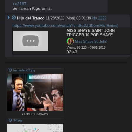
>>2187
Se llaman Kigurumis.
Hijo del Trauco
11/28/2022 (Mon) 05:01:39
No.
2222
https://www.youtube.com/watch?v=dtu2Zd5omMs
[Embed]
MISS SHAYE SAINT JOHN - 
TRIGGER 10 POP SHAYE
 Miss Shaye St. John
Views: 68,223 - 09/09/2015
02:43
bonvallet-02.jpg
71.33 KB
,
640x427
34.jpg