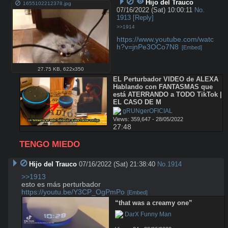
Hijo del Trauco
1655102212378.jpg
07/16/2022 (Sat) 10:00:11
No.
1913
[Reply]
>>1914
https://www.youtube.com/watc
h?v=jnPe3OCo7N8
[Embed]
27.75 KB
,
622x350
EL Perturbador VIDEO de ALEXA 
Hablando con FANTASMAS que 
está ATERRANDO a TODO TikTok | 
EL CASO DE M
 gRUNgerOFICIAL
Views: 359,647 - 28/05/2022
27:48
TENGO MIEDO
Hijo del Trauco
07/16/2022 (Sat) 21:38:40
No.
1914
>>1913
https://youtu.be/Y3CP_OgPmPo
[Embed]
“that was a creamy one”
 DarX Funny Man