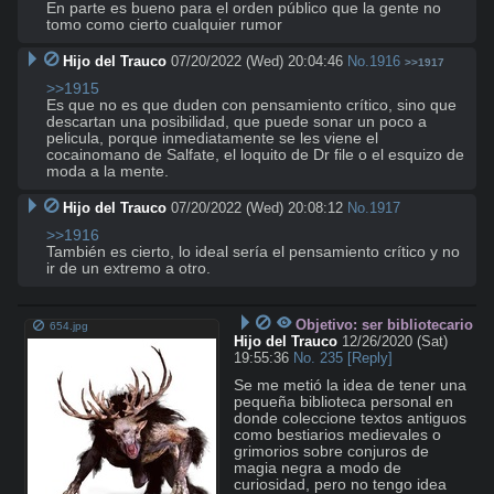
En parte es bueno para el orden público que la gente no 
tomo como cierto cualquier rumor
Hijo del Trauco
07/20/2022 (Wed) 20:04:46
No.
1916
>>1917
>>1915
Es que no es que duden con pensamiento crítico, sino que 
descartan una posibilidad, que puede sonar un poco a 
pelicula, porque inmediatamente se les viene el 
cocainomano de Salfate, el loquito de Dr file o el esquizo de 
moda a la mente.
Hijo del Trauco
07/20/2022 (Wed) 20:08:12
No.
1917
>>1916
También es cierto, lo ideal sería el pensamiento crítico y no 
ir de un extremo a otro.
Objetivo: ser bibliotecario
654.jpg
Hijo del Trauco
12/26/2020 (Sat)
19:55:36
No.
235
[Reply]
Se me metió la idea de tener una 
pequeña biblioteca personal en 
donde coleccione textos antiguos 
como bestiarios medievales o 
grimorios sobre conjuros de 
magia negra a modo de 
curiosidad, pero no tengo idea 