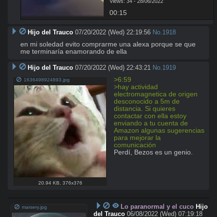
Views: 34 - 28/06/2022
00:15
Hijo del Trauco
07/20/2022 (Wed) 22:19:56
No.
1918
en mi soledad evito comprarme una alexa porque se que 
me terminaría enamorando de ella
Hijo del Trauco
07/20/2022 (Wed) 22:43:21
No.
1919
>6:59
1636498924893.jpg
>hay actividad 
electromagnetica de origen 
desconocido a 5m de 
distancia. Si quieres 
contactar con ella estoy 
enviando a tu cuenta de 
Amazon algunas sugerencias 
para mejorar la 
comunicación
Perdí, Bezos es un genio.
20.94 KB
,
376x376
Lo paranormal y el cuco
Hijo
marsery.jpg
del Trauco
06/08/2022 (Wed) 07:19:18