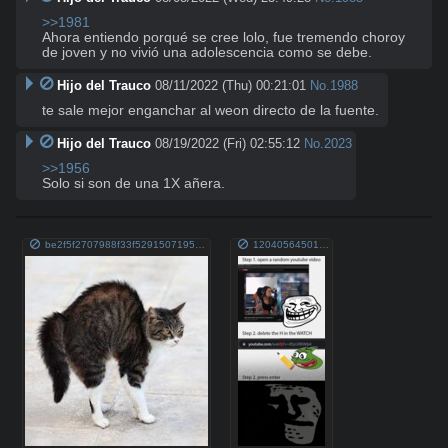
>>1981
Ahora entiendo porqué se cree lolo, fue tremendo choroy 
de joven y no vivió una adolescencia como se debe.
Hijo del Trauco
08/11/2022 (Thu) 00:21:01
No.
1988
te sale mejor enganchar al weon directo de la fuente.
Hijo del Trauco
08/19/2022 (Fri) 02:55:12
No.
2023
>>1956
Solo si son de una 1X añera.
be2f5f2707988f33f529150719584276.jpg
1204056450144074.png