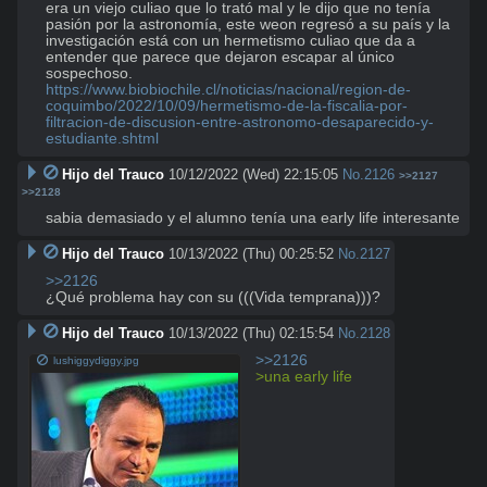
era un viejo culiao que lo trató mal y le dijo que no tenía 
pasión por la astronomía, este weon regresó a su país y la 
investigación está con un hermetismo culiao que da a 
entender que parece que dejaron escapar al único 
https://www.biobiochile.cl/noticias/nacional/region-de-
coquimbo/2022/10/09/hermetismo-de-la-fiscalia-por-
filtracion-de-discusion-entre-astronomo-desaparecido-y-
estudiante.shtml
Hijo del Trauco
10/12/2022 (Wed) 22:15:05
No.
2126
>>2127
>>2128
sabia demasiado y el alumno tenía una early life interesante
Hijo del Trauco
10/13/2022 (Thu) 00:25:52
No.
2127
>>2126
¿Qué problema hay con su (((Vida temprana)))?
Hijo del Trauco
10/13/2022 (Thu) 02:15:54
No.
2128
>>2126
lushiggydiggy.jpg
>una early life