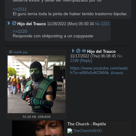
debería existir y debe ser reemplazado por /b/

>>2211
El gurú tenía toda la pinta de haber tenido trastorno bipolar.
Hijo del Trauco
11/28/2022 (Mon) 05:00:34
No.
2221
>>2220
Responde con shitposting a un copypaste
Hijo del Trauco
reptile.jpg
11/17/2022 (Thu) 06:08:45
No.
2199
[Reply]
https://www.youtube.com/watc
h?v=x6Mx5xKOMAk
[Embed]
52.28 KB
,
638x639
The Church - Reptile
 TheChurchVEVO