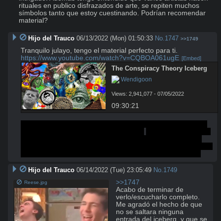
rituales en publico disfrazados de arte, se repiten muchos 
símbolos tanto que estoy cuestinando. Podrían recomendar 
material?
Hijo del Trauco
06/13/2022 (Mon) 01:50:33
No.
1747
>>1749
https://www.youtube.com/watch?v=CQBOA061ugE
[Embed]
The Conspiracy Theory Iceberg
 Wendigoon
Views: 2,941,077 - 07/05/2022
09:30:21
Me lo vi completo, pero buena parte fue porque lo tenía de 
fondo y medio escuchaba lo que decía.
Igual cagué ladrillos 
con algunas de las cosas a las que sí les puse atención y 
eran reales, como esa aldea en japón en donde hay un culto 
caníbal y el estado no tiene ninguna clase de jurisdicción.
Hijo del Trauco
06/14/2022 (Tue) 23:05:49
No.
1749
>>1747
Reese.jpg
Acabo de terminar de 
verlo/escucharlo completo. 
Me agradó el hecho de que 
no se saltara ninguna 
entrada del iceberg, y que se 