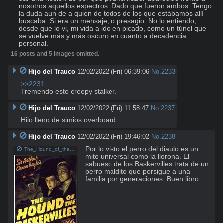
nosotros aquellos espectros. Dado que fueron ambos. Tengo 
la duda aun de a quien de todos de los que estábamos allí 
buscaba. Si era un mensaje, o presagio. No lo entiendo, 
desde que lo vi, mi vida a ido en picado, como un túnel que 
se vuelve más y más oscuro en cuanto a decadencia 
personal.
16 posts and 5 images omitted.
Hijo del Trauco
12/02/2022 (Fri) 06:39:06
No.
2233
>>2231
Tremendo este creepy stalker.
Hijo del Trauco
12/02/2022 (Fri) 11:58:47
No.
2237
Hilo lleno de simios overboard
Hijo del Trauco
12/02/2022 (Fri) 19:46:02
No.
2238
Por lo visto el perro del diaulo es un 
The_Hound_of_the_Baskervilles-136685322-mmed.jpg
mito universal como la llorona. El 
sabueso de los Baskervilles trata de un 
perro maldito que persigue a una 
familia por generaciones. Buen libro.