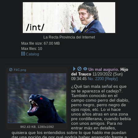
La Recta Provincia del Internet
Max file size:
67.00 MB
Max files:
10
Catalog
Un mal augurio.
Hijo
F4C.png
del Trauco
11/20/2022 (Sun)
09:34:45
No.
2200
[Reply]
¿Qué tan mala señal es que 
se te aparezca el cadejo?. 
También conocido en el 
campo como perro del diablo, 
perro negro, perro negro de 
ojos rojos, etc. Lo vi hace 
unos años atras en una zona 
pre cordillerana, cuando bebía 
con unos amigos. Para no 
962.43 KB
,
1280x1092
entrar más en detalles, 
quisiera que los entendidos sobre lo que hablo me puedan 
dar una noción de por qué podría haber aparecido frente a 