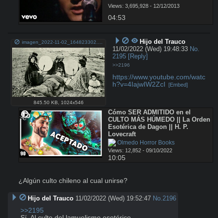
Views: 3,695,928 - 12/12/2013
04:53
Hijo del Trauco
imagen_2022-11-02_164823302.png
11/02/2022 (Wed) 19:48:33
No.
2195
[Reply]
>>2196
https://www.youtube.com/watc
h?v=4IajwIW2ZcI
[Embed]
845.50 KB
,
1024x546
Cómo SER ADMITIDO en el 
CULTO MÁS HÚMEDO || La Orden 
Esotérica de Dagon || H. P. 
Lovecraft
 Olmedo Horror Books
Views: 12,852 - 09/10/2022
10:05
¿Algún culto chileno al cual unirse?
Hijo del Trauco
11/02/2022 (Wed) 19:52:47
No.
2196
>>2195
Sí. Al culto del lamuelismo esotérico.