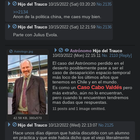
Hijo del Trauco
10/15/2022 (Sat) 03:20:20
No.
2135
>>2134
Anon de la politica china, me caes muy bien.
Hijo del Trauco
10/15/2022 (Sat) 12:21:59
No.
2136
Parte con Julius Evola.
Astrónomo
Hijo del Trauco
Astrologo.jpg
10/03/2022 (Mon) 22:15:11
No.
2110
[Reply]
El caso del Astrónomo perdido en el 
desierto posiblemente pase a ser el 
caso de desaparición espacio-temporal 
más loco de los últimos años que 
tenemos en Chile y en el mundo.

Caso Cabo Valdés
Es como un 
 pero 
más extraño, aún no lo encuentran, 
pero cuando lo encuentren tendremos 
mas dudas que respuestas.
11 posts and 1 image omitted.
42.58 KB
,
380x570
Hijo del Trauco
10/12/2022 (Wed) 22:13:07
No.
2125
Hace unos días dijeron que había discutido con un alumno 
en práctica y que este había dicho que el viejo literalmente 