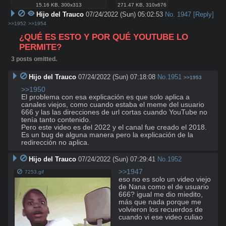
15.16 KB
,
300x313
271.47 KB
,
310x676
Hijo del Trauco
07/24/2022 (Sun) 05:02:53
No.
1947
[Reply]
>>1952
>>1954
¿QUÉ ES ESTO Y POR QUÉ YOUTUBE LO 
PERMITE?
3 posts omitted.
Hijo del Trauco
07/24/2022 (Sun) 07:18:08
No.
1951
>>1953
>>1950
El problema con esa explicación es que solo aplica a 
canales viejos, como cuando estaba el meme del usuario 
666 y las las direcciones de url cortas cuando YouTube no 
tenía tanto contenido.

Pero este video es del 2022 y el canal fue creado el 2018.

Es un bug de alguna manera pero la explicación de la 
redirección no aplica.
Hijo del Trauco
07/24/2022 (Sun) 07:29:41
No.
1952
>>1947
7253.gif
eso no es solo un video viejo 
de Nana como el de usuario 
666? igual me dio miedito, 
más que nada porque me 
volvieron los recuerdos de 
cuando vi ese video culiao