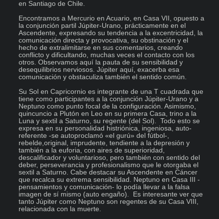
en Santiago de Chile.

Encontramos a Mercurio en Acuario, en Casa VII, opuesto a 
la conjunción partil Júpiter-Urano, prácticamente en el 
Ascendente, expresando su tendencia a la excentricidad, la 
comunicación directa y provocativa, su obstinación y el 
hecho de extralimitarse en sus comentarios, creando 
conflicto y dificultando, muchas veces el contacto con los 
otros. Observamos aquí la pauta de su sensibilidad y 
desequilibrios nerviosos. Júpiter aquí, exacerba esa 
comunicación y obstaculiza también el sentido común.

Su Sol en Capricornio es integrante de una T cuadrada que 
tiene como participantes a la conjunción Júpiter-Urano y a 
Neptuno como punto focal de la configuración. Asimismo, 
quincuncio a Plutón en Leo en su primera Casa, trino a la 
Luna y sextil a Saturno, su regente (del Sol).  Todo esto se 
expresa en su personalidad histriónica, ingeniosa, auto-
referente -se autoproclamó «el gurú» del fútbol-, 
rebelde,original, imprudente, tendiente a la depresión y 
también a la euforia, con aires de superioridad, 
descalificador y voluntarioso, pero también con sentido del 
deber, perseverancia y profesionalismo que le otorgaba el 
sextil a Saturno. Cabe destacar su Ascendente en Cáncer 
que recalca su extrema sensibilidad. Neptuno en Casa III -
pensamientos y comunicación- lo podía llevar a la falsa 
imagen de sí mismo (auto engaño).  Es interesante ver que 
tanto Júpiter como Neptuno son regentes de su Casa VIII, 
relacionada con la muerte.
