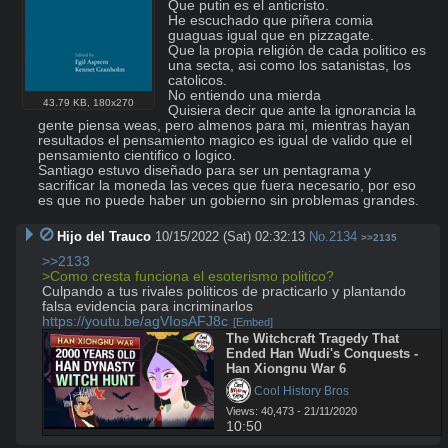
Que putin es el anticristo.

He escuchado que piñera comia 
guaguas igual que en pizzagate.

Que la propia religión de cada politico es 
una secta, asi como los satanistas, los 
catolicos. 

No entiendo una mierda

43.79 KB
,
180x270
Quisiera decir que ante la ignorancia la 
gente piensa weas, pero almenos para mi, mientras hayan 
resultados el pensamiento magico es igual de valido que el 
pensamiento cientifico o logico.

Santiago estuvo diseñado para ser un pentagrama y 
sacrificar la moneda las veces que fuera necesario, por eso 
es que no puede haber un gobierno sin problemas grandes.
Hijo del Trauco
10/15/2022 (Sat) 02:32:13
No.
2134
>>2135
>>2133
>Como cresta funciona el esoterismo politico?
Culpando a tus rivales politicos de practicarlo y plantando 
https://youtu.be/agVIosAFJ8c
[Embed]
The Witchcraft Tragedy That 
Ended Han Wudi's Conquests - 
Han Xiongnu War 6
 Cool History Bros
Views: 40,473 - 21/11/2020
10:50