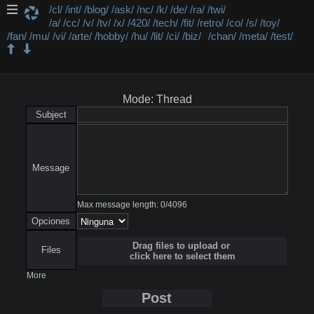
/cl/
/int/
/blog/
/ask/
/nc/
/k/
/de/
/ra/
/twi/
/a/
/cc/
/v/
/tv/
/x/
/420/
/tech/
/fit/
/retro/
/co/
/s/
/toy/
/fan/
/mu/
/vi/
/arte/
/hobby/
/hu/
/lit/
/ci/
/biz/
/chan/
/meta/
/test/
/x/ - Paranormal
Mode: Thread
Subject
Message
Max message length:
0
/
4096
Opciones
Drag files to upload or
Files
click here to select them
More
Post