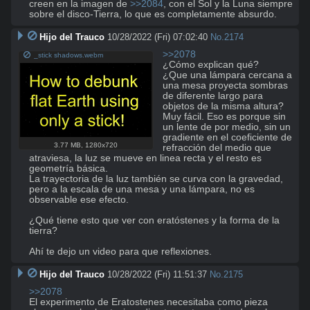
creen en la imagen de 
>>2084
, con el Sol y la Luna siempre 
sobre el disco-Tierra, lo que es completamente absurdo.
Hijo del Trauco
10/28/2022 (Fri) 07:02:40
No.
2174
>>2078
_stick shadows.webm
¿Cómo explican qué?

¿Que una lámpara cercana a 
una mesa proyecta sombras 
de diferente largo para 
objetos de la misma altura?

Muy fácil. Eso es porque sin 
un lente de por medio, sin un 
gradiente en el coeficiente de 
3.77 MB
,
1280x720
refracción del medio que 
atraviesa, la luz se mueve en linea recta y el resto es 
geometría básica.

La trayectoria de la luz también se curva con la gravedad, 
pero a la escala de una mesa y una lámpara, no es 
observable ese efecto.

¿Qué tiene esto que ver con eratóstenes y la forma de la 
tierra?

Ahí te dejo un video para que reflexiones.
Hijo del Trauco
10/28/2022 (Fri) 11:51:37
No.
2175
>>2078
El experimento de Eratostenes necesitaba como pieza 