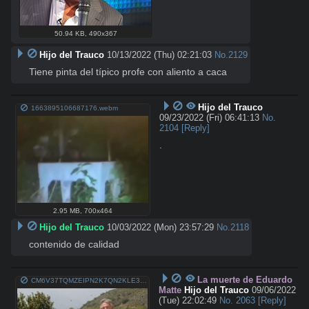
50.94 KB
,
490x367
Hijo del Trauco
10/13/2022 (Thu) 02:21:03
No.
2129
Tiene pinta del típico profe con aliento a caca
Hijo del Trauco
1663895106687176.webm
09/23/2022 (Fri) 06:41:13
No.
2104
[Reply]
.
2.95 MB
,
700x464
Hijo del Trauco
10/03/2022 (Mon) 23:57:29
No.
2118
contenido de calidad
La muerte de Eduardo
CM6V37TQMZEIPN2K7QN2KLE33M.jpg
Matte
Hijo del Trauco
09/06/2022
(Tue) 22:02:49
No.
2063
[Reply]