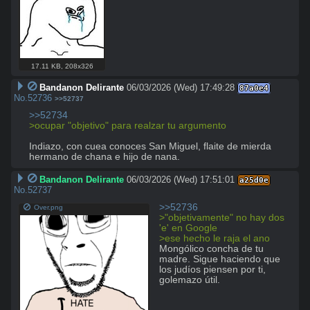
17.11 KB
,
208x326
Bandanon Delirante
06/03/2026 (Wed) 17:49:28
87a0e4
No.
52736
>>52737
>>52734
>ocupar "objetivo" para realzar tu argumento
Indiazo, con cuea conoces San Miguel, flaite de mierda 
hermano de chana e hijo de nana.
Bandanon Delirante
06/03/2026 (Wed) 17:51:01
a25d0e
No.
52737
>>52736
Over.png
>"objetivamente" no hay dos 
'e' en Google
>ese hecho le raja el ano
Mongólico concha de tu 
madre. Sigue haciendo que 
los judíos piensen por ti, 
golemazo útil.