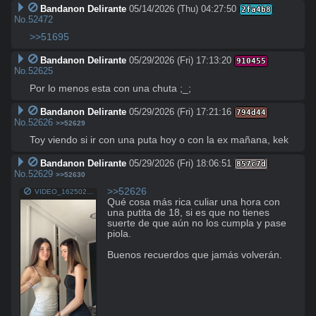
Bandanon Delirante
05/14/2026 (Thu) 04:27:50
2fa4b8
No.
52472
>>51695
Bandanon Delirante
05/29/2026 (Fri) 17:13:20
910455
No.
52625
Por lo menos esta con una chuta ;_;
Bandanon Delirante
05/29/2026 (Fri) 17:21:16
794d44
No.
52626
>>52629
Toy viendo si ir con una puta hoy o con la ex mañana, kek
Bandanon Delirante
05/29/2026 (Fri) 18:06:51
857c7d
No.
52629
>>52630
>>52626
VIDEO_1625024346118.mp4
Qué cosa más rica culiar una hora con 
una putita de 18, si es que no tienes 
suerte de que aún no los cumpla y pase 
piola.

Buenos recuerdos que jamás volverán.