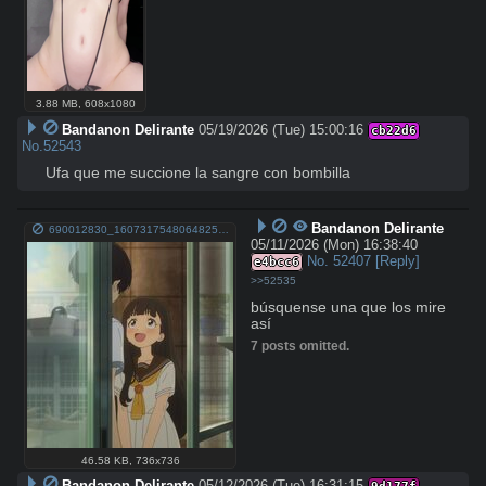
3.88 MB
,
608x1080
Bandanon Delirante
05/19/2026 (Tue) 15:00:16
cb22d6
No.
52543
Ufa que me succione la sangre con bombilla
Bandanon Delirante
690012830_1607317548064825_6659289147166744490_n.jpg
05/11/2026 (Mon) 16:38:40
No.
52407
[Reply]
e4bcc6
>>52535
búsquense una que los mire 
así
7 posts omitted.
46.58 KB
,
736x736
Bandanon Delirante
05/12/2026 (Tue) 16:31:15