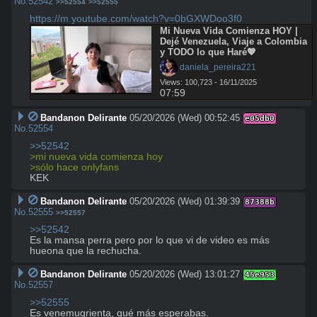
No.
52542
>>52554
>>52555
https://m.youtube.com/watch?v=0bGXWDoo3f0
Mi Nueva Vida Comienza HOY | 
Dejé Venezuela, Viaje a Colombia 
y TODO lo que Haré💖
 daniela_pereira221
Views: 100,723 - 16/11/2025
07:59
Bandanon Delirante
05/20/2026 (Wed) 00:52:45
e05db0
No.
52554
>>52542
>mi nueva vida comienza hoy
>sólo hace onlyfans
KEK
Bandanon Delirante
05/20/2026 (Wed) 01:39:39
87388b
No.
52555
>>52557
>>52542
Es la mansa perra pero por lo que vi de video es más 
hueona que la rechucha.
Bandanon Delirante
05/20/2026 (Wed) 13:01:27
45e953
No.
52557
>>52555
Es venemugrienta, qué más esperabas.