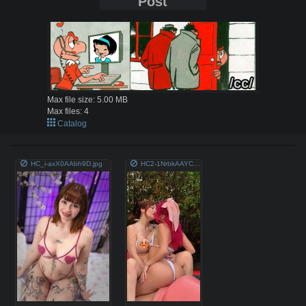
Post
Max file size:
5.00 MB
Max files:
4
Catalog
HC_i-axX0AAbh9D.jpg
HC2-1NrbkAAYCuw.jpg