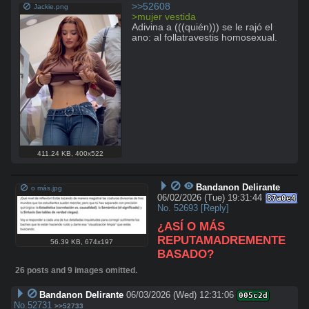
>>52608
Jackie.png
>mujer vestida
Adivina a (((quién))) se le rajó el 
ano: al follatravestis homosexual.
411.24 KB
,
400x522
Bandanon Delirante
o más.jpg
06/02/2026 (Tue) 19:31:44
87a0e4
No.
52693
[Reply]
¿ASÍ O MÁS 
REPUTAMADREMENTE 
56.39 KB
,
674x197
BASADO?
26 posts and 9 images omitted.
Bandanon Delirante
06/03/2026 (Wed) 12:31:06
005c2d
No.
52731
>>52733