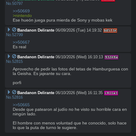
No.
50797
>>50669
>nintendo
Ese hueón juega pura mierda de Sony y mobas kek
Bandanon Delirante
06/09/2026 (Tue) 14:19:32
bd573e
No.
52799
>>50667
Es real
Bandanon Delirante
06/10/2026 (Wed) 16:10:13
932e8a
No.
52815
Aprovecho de pedir las fotos del tetas de Hamburguesa con 
la Geisha. Es jajeante su cara.

porfi
Bandanon Delirante
06/10/2026 (Wed) 16:11:35
c411a3
No.
52816
>>50665
Desde que patearon al judío no he visto su horrible cara en 
ningún lado.

El hombre con menos voluntad que he conocido, solo hace 
lo que la puta de turno le sugiere.