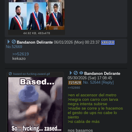
44.92 KB
,
483x478
Bandanon Delirante
06/01/2026 (Mon) 00:23:37
6487f8
No.
52669
>>52619
kekazo
Bandanon Delirante
based-so-fucking-zased.gif
05/30/2026 (Sat) 17:08:45
No.
52644
[Reply]
725428
>>52660
>en el ascensor del metro
>negra con carro con larva 
negra intenta subirse
>nadie se corre y le hacemos 
el gesto de ups no cabe lo 
siento
>si cabía de más
nos basamos