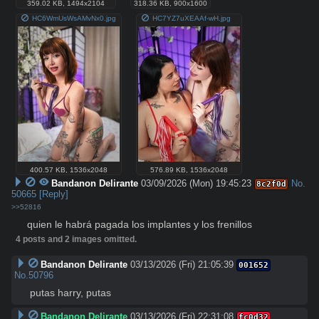
359.02 KB
,
1494x2104
318.36 KB
,
900x1600
HC6WmUsWsAMvNx0.jpg
HC7YZ7uXEAAf-wH.jpg
400.57 KB
,
1536x2048
576.89 KB
,
1536x2048
Bandanon Delirante
03/09/2026 (Mon) 19:45:23
No.
8c2f0d
50665
[Reply]
>>52816
quien le habrá pagada los implantes y los frenillos
4 posts and 2 images omitted.
Bandanon Delirante
03/13/2026 (Fri) 21:05:39
001652
No.
50796
putas harry, putas
Bandanon Delirante
03/13/2026 (Fri) 22:31:08
fc0d32