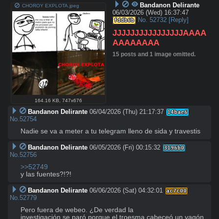
Bandanon Delirante
CHOROY EXPLOTA.jpeg
06/03/2026 (Wed) 16:37:47
No.
52732
[Reply]
fddb6b
JJJJJJJJJJJJJJJJAAAA
AAAAAAAA
15 posts and 1 image omitted.
164.16 KB
,
747x676
Bandanon Delirante
06/04/2026 (Thu) 21:17:37
14bae6
No.
52754
Nadie se va a meter a tu telegram lleno de sida y travestis
Bandanon Delirante
06/05/2026 (Fri) 00:15:32
3196b0
No.
52756
>>52749
y las fuentes?!?!
Bandanon Delirante
06/06/2026 (Sat) 04:32:01
ac7c00
No.
52779
Pero fuera de webeo. ¿De verdad la

investigación se paró porque el troesma cabeceó un vagón 