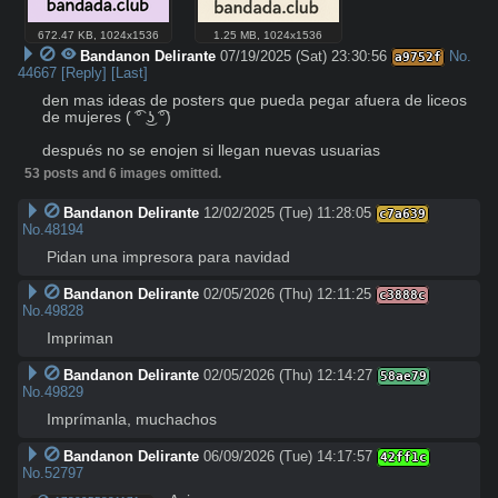
672.47 KB
,
1024x1536
1.25 MB
,
1024x1536
Bandanon Delirante
07/19/2025 (Sat) 23:30:56
No.
a9752f
44667
[Reply]
[Last]
den mas ideas de posters que pueda pegar afuera de liceos 
de mujeres ( ͡° ͜ʖ ͡°)

después no se enojen si llegan nuevas usuarias
53 posts and 6 images omitted.
Bandanon Delirante
12/02/2025 (Tue) 11:28:05
c7a639
No.
48194
Pidan una impresora para navidad
Bandanon Delirante
02/05/2026 (Thu) 12:11:25
c3888c
No.
49828
Impriman
Bandanon Delirante
02/05/2026 (Thu) 12:14:27
58ae79
No.
49829
Imprímanla, muchachos
Bandanon Delirante
06/09/2026 (Tue) 14:17:57
42ff1c
No.
52797