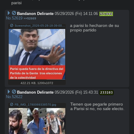
parisi
Bandanon Delirante
05/29/2026 (Fri) 14:11:06
97c046
No.
52619
>>52669
a parisi lo hecharon de su 
Screenshot_2026-05-28-18-39-00-631_com.facebook.katana-edit.jpg
propio partido
422.21 KB
,
1200x1072
Bandanon Delirante
05/29/2026 (Fri) 15:43:31
233103
No.
52622
Tienen que pegarle primero 
FB_IMG_1780069338570.jpg
a Parisi si no, no sale electo.