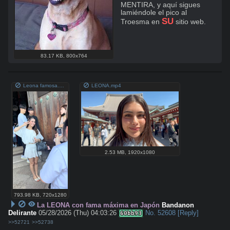
MENTIRA, y aquí sigues 
lamiéndole el pico al 
SU
Troesma en 
 sitio web.
83.17 KB
,
800x764
Leona famosa.mp4
LEONA.mp4
2.53 MB
,
1920x1080
793.98 KB
,
720x1280
La LEONA con fama máxima en Japón
Bandanon
Delirante
05/28/2026 (Thu) 04:03:26
No.
52608
[Reply]
60bb93
>>52721
>>52738