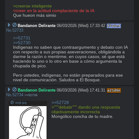
>creerse inteligente
<creer en la actitud complaciente de la IA
Que hueon más simio
Bandanon Delirante
06/03/2026 (Wed) 17:33:42
87a0e4
No.
52733
>>52731
>>52730
Indígenas no saben que contraargumento y debato con IA 
con respecto a sus propias aseveraciones, obligándola a 
darme la razón o mentirme, en cuyos casos, sé que está 
haciendo lo uno o lo otro en base a cómo argumenta la 
chupada de pico.

Pero ustedes, indígenas, no están preparados para ese 
nivel de comunicación. Saludos a El Bosque.
Bandanon Delirante
06/03/2026 (Wed) 17:41:31
a25d0e
No.
52734
>>52736
>>52728
wojk.jpg
>"""debatir""" dando una respuesta 
objetivamente incorrecta
Mongólico concha de tu madre.