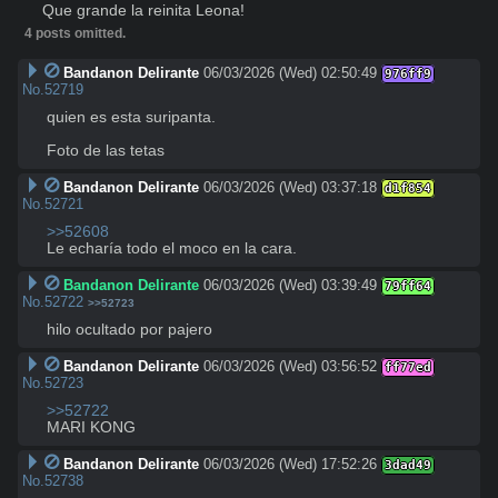
Que grande la reinita Leona!
4 posts omitted.
Bandanon Delirante
06/03/2026 (Wed) 02:50:49
976ff9
No.
52719
quien es esta suripanta. 

Foto de las tetas
Bandanon Delirante
06/03/2026 (Wed) 03:37:18
d1f854
No.
52721
>>52608
Le echaría todo el moco en la cara.
Bandanon Delirante
06/03/2026 (Wed) 03:39:49
79ff64
No.
52722
>>52723
hilo ocultado por pajero
Bandanon Delirante
06/03/2026 (Wed) 03:56:52
ff77ed
No.
52723
>>52722
MARI KONG
Bandanon Delirante
06/03/2026 (Wed) 17:52:26
3dad49
No.
52738