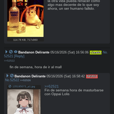
la otra vida pueda renacer como 
algo mas decente de lo que soy 
ahora, un ser humano fallido.
114.78 KB
,
717x960
Bandanon Delirante
05/16/2026 (Sat) 16:56:06
No.
c2ea0a
52521
[Reply]
>>52522
fin de semana, hora de ir al mall
Bandanon Delirante
05/16/2026 (Sat) 16:58:42
f05957
No.
52522
>>52526
>>52521
135195073_p1.jpg
Fin de semana hora de masturbarse 
con Oppai Lolis