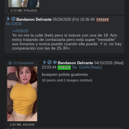
3.72 MB
,
576x1024
Bandanon Delirante
05/29/2026 (Fri) 18:36:49
794d44
No.
52630
>>52629
Yo no me la culié (kek) pero sí estuve con una de 18. Aún 
estoy tratando de contactarla pero está super "inestable" 
sus horarios y nunca puedo cuando ella puede. Y sí, no hay 
comparación con las de 25-30+.
Bandanon Delirante
04/15/2026 (Wed)
1776284004662159.webm
23:03:44
No.
51649
[Reply]
1fdf20
busquen polola guatones
16 posts and 2 images omitted.
3.00 MB
,
464x848