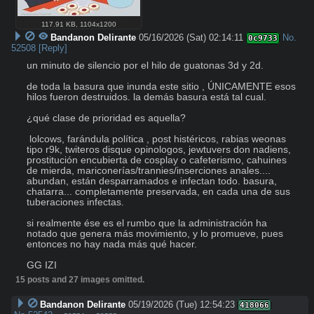
117.91 KB
,
1104x1200
Bandanon Delirante
05/16/2026 (Sat) 02:14:11
No.
0c9733
52508
[Reply]
un minuto de silencio por el hilo de guatonas 3d y 2d. 

de toda la basura que inunda este sitio , ÚNICAMENTE esos 
hilos fueron destruidos. la demás basura está tal cual. 

¿qué clase de prioridad es aquella?

 lolcows, farándula política , post histéricos, rabias weonas 
tipo r9k, twiteros disque opinologos, jewtuvers don nadiens, 
prostitución encubierta de cosplay o cafeterismo, cahuines 
de mierda, mariconerías/trannies/inserciones anales.... 
abundan, están desparramados e infectan todo. basura, 
chatarra... completamente preservada, en cada una de sus 
tuberaciones infectas.

si realmente ése es el rumbo que la administración ha 
notado que genera más movimiento, y lo promueve, pues 
entonces no hay nada más qué hacer. 

GG IZI
15 posts and 27 images omitted.
Bandanon Delirante
05/19/2026 (Tue) 12:54:23
418066