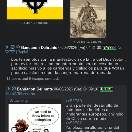
27.39 KB
,
900x600
4.99 MB
,
1781x2767
Bandanon Delirante
06/05/2026 (Fri) 04:31:30
No.
3f984d
52757
[Reply]
Los terremotos son la manifestacion de la ira del Dios Wotan, 
para evitar un proximo megaterremoto sera necesario un 
sacrificio masivo a los caribeños y chilindios para que Wotan 
puede satisfacerse por la sangre marrona derramada
12 posts and 6 images omitted.
Bandanon Delirante
06/06/2026 (Sat) 04:39:16
3f984d
No.
52784
>>52791
>>52780
rahowa.gif
Gran parte del desarrollo de 
este pais se lo debes a 
inmigrantes europeos, chilindio 
>>52782
Ya, plaza miraflores, viña del 
mar mañana en la noche