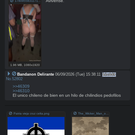
Avivense.
1780955831171127.webm
1.96 MB
,
1080x1920
Bandanon Delirante
06/09/2026 (Tue) 15:38:11
b2c0d8
No.
52802
>>46309
>>46310
El unico chileno de bien en un hilo de chilindios pedofilos
Patria vieja cruz celta.png
The_Wicker_Man_of_the_Druids.jpg