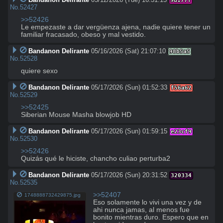
9d177f
No.
52427
>>52426
Le empezaste a dar vergüenza ajena, nadie quiere tener un 
familiar fracasado, obeso y mal vestido.
Bandanon Delirante
05/16/2026 (Sat) 21:07:10
98b5a5
No.
52528
quiere sexo
Bandanon Delirante
05/17/2026 (Sun) 01:52:33
f56a62
No.
52529
>>52425
Siberian Mouse Masha blowjob HD
Bandanon Delirante
05/17/2026 (Sun) 01:59:15
e23cf9
No.
52530
>>52426
Quizás qué le hiciste, chancho culiao perturba2
Bandanon Delirante
05/17/2026 (Sun) 20:31:52
320334
No.
52535
>>52407
1748888732429875.jpg
Eso solamente lo vivi una vez y de 
ahi nunca jamas, al menos fue 
bonito mientras duro. Espero que en 