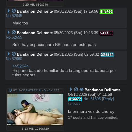
2.25 MB
,
636x640
Bandanon Delirante
05/30/2026 (Sat) 17:19:56
4fe723
No.
52645
Malditos
Bandanon Delirante
05/30/2026 (Sat) 19:13:39
541f38
No.
52655
Solo hay espacio para BBchads en este país
Bandanon Delirante
05/31/2026 (Sun) 02:59:32
258294
No.
52660
>>52644
Hispano basado humillando a la angloperra babosa por 
tulas negras.
Bandanon Delirante
07d9e339f6774519cc0ca6a17371c55257ff0d79187c0a89c9966a1063ee8bc3.mp4
04/18/2026 (Sat) 04:11:58
No.
51695
[Reply]
07ddef
>>52472
la primera vez de choroy
17 posts and 1 image omitted.
3.13 MB
,
1280x720