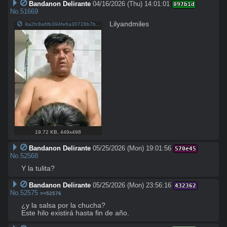
Bandanon Delirante
04/16/2026 (Thu) 14:01:01
097b1d
No.
51669
Lilyandmiles
9a2fc8a6fb394fe6a30728b7bc350821~tplv-jj85edgx6n-image-medium.jpeg
19.72 KB
,
449x498
Bandanon Delirante
05/25/2026 (Mon) 19:01:56
570e45
No.
52568
Y la tulita?
Bandanon Delirante
05/25/2026 (Mon) 23:56:16
432362
No.
52575
>>52576
¿y la salsa por la chucha? 

Este hilo existirá hasta fin de año.