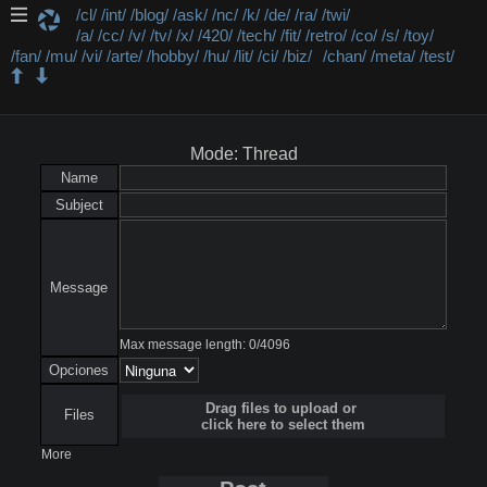
/cl/
/int/
/blog/
/ask/
/nc/
/k/
/de/
/ra/
/twi/
/a/
/cc/
/v/
/tv/
/x/
/420/
/tech/
/fit/
/retro/
/co/
/s/
/toy/
/fan/
/mu/
/vi/
/arte/
/hobby/
/hu/
/lit/
/ci/
/biz/
/chan/
/meta/
/test/
/de/ - Delirios
Mode: Thread
Name
Subject
Message
Max message length:
0
/
4096
Opciones
Drag files to upload or
Files
click here to select them
More