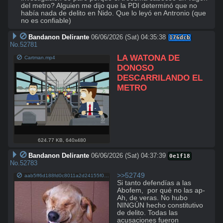
del metro? Alguien me dijo que la PDI determinó que no 
había nada de delito en Nido. Que lo leyó en Antronio (que 
no es confiable)
Bandanon Delirante
06/06/2026 (Sat) 04:35:38
176dcb
No.
52781
LA WATONA DE 
Cartman.mp4
DONOSO 
DESCARRILANDO EL 
METRO
624.77 KB
,
640x480
Bandanon Delirante
06/06/2026 (Sat) 04:37:39
0e1f18
No.
52783
>>52749
aab5ff6d188fd0c8011a2d24155f030b133be7d4c2266f496ae11558baeda907 pellitu.jpg
Si tanto defendías a las 
Abofem,  por qué no las ap-

Ah, de veras. No hubo 
NINGÚN hecho constitutivo 
de delito. Todas las 
acusaciones fueron 