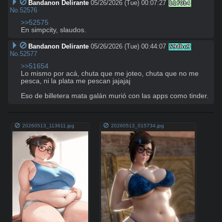
Bandanon Delirante
05/26/2026 (Tue) 00:07:27
b1f0b4
No.
52576
>>52575
En simpcity, slaudos.
Bandanon Delirante
05/26/2026 (Tue) 00:44:07
59dbc9
No.
52577
>>51654
Lo mismo por acá, chuta que me joteo, chuta que no me 
pesca, ni la plata me pescan jajajaj 

Eso de billetera mata galán murió con las apps como tinder.
20260513_113611.jpg
20260513_015734.jpg