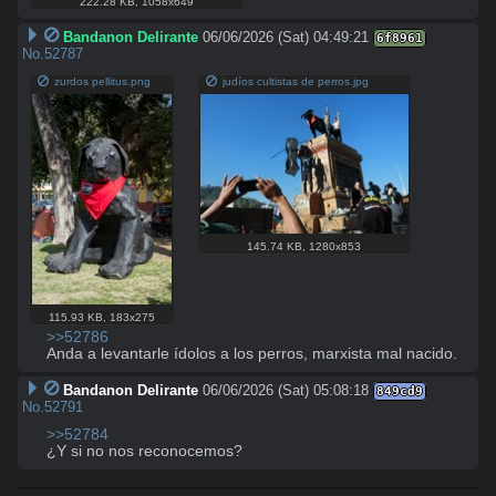
222.28 KB
,
1058x649
Bandanon Delirante
06/06/2026 (Sat) 04:49:21
6f8961
No.
52787
zurdos pellitus.png
judíos cultistas de perros.jpg
145.74 KB
,
1280x853
115.93 KB
,
183x275
>>52786
Anda a levantarle ídolos a los perros, marxista mal nacido.
Bandanon Delirante
06/06/2026 (Sat) 05:08:18
849cd9
No.
52791
>>52784
¿Y si no nos reconocemos?