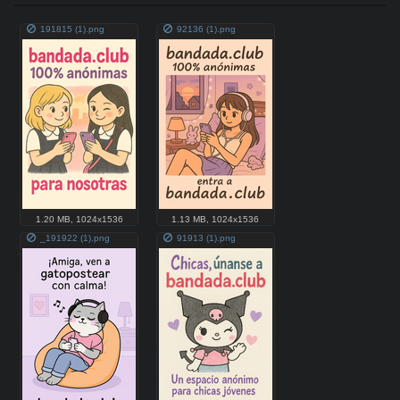
191815 (1).png
92136 (1).png
1.20 MB
,
1024x1536
1.13 MB
,
1024x1536
_191922 (1).png
91913 (1).png