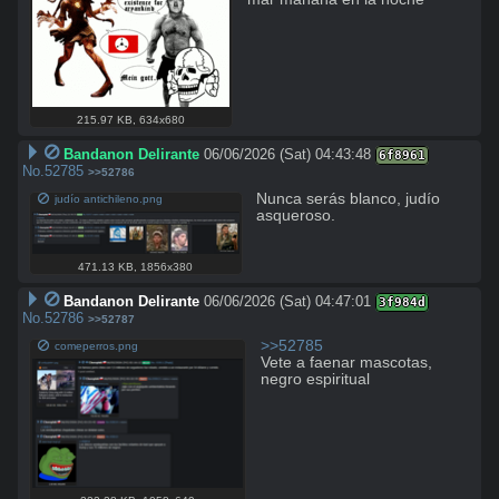
215.97 KB
,
634x680
Bandanon Delirante
06/06/2026 (Sat) 04:43:48
6f8961
No.
52785
>>52786
Nunca serás blanco, judío 
judío antichileno.png
asqueroso.
471.13 KB
,
1856x380
Bandanon Delirante
06/06/2026 (Sat) 04:47:01
3f984d
No.
52786
>>52787
>>52785
comeperros.png
Vete a faenar mascotas, 
negro espiritual