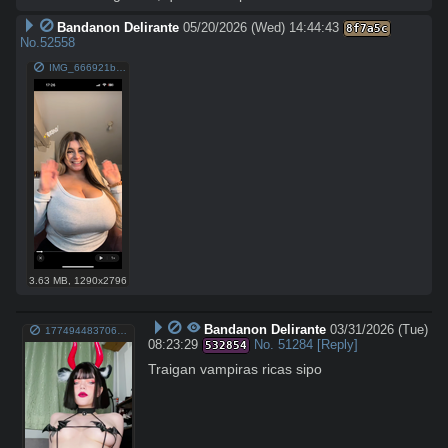
Bandanon Delirante
05/20/2026 (Wed) 14:44:43
8f7a5c
No.
52558
IMG_666921b4eb390ed8b119.png
3.63 MB
,
1290x2796
Bandanon Delirante
03/31/2026 (Tue)
1774944837069931.webm
08:23:29
No.
51284
[Reply]
532854
Traigan vampiras ricas sipo