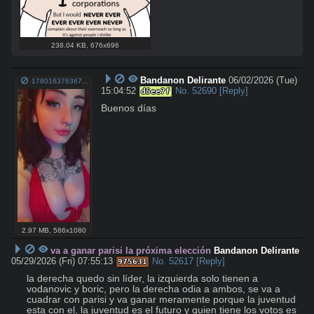
238.04 KB
,
676x696
Bandanon Delirante
06/02/2026 (Tue)
1780163763675165.mp4
15:04:52
No.
52690
[Reply]
d5ee7f
Buenos días
2.97 MB
,
586x1080
va a ganar parisi la próxima elección
Bandanon Delirante
05/29/2026 (Fri) 07:55:13
No.
52617
[Reply]
975631
la derecha quedo sin líder, la izquierda solo tienen a 
vodanovic y boric, pero la derecha odia a ambos, se va a 
cuadrar con parisi y va ganar meramente porque la juventud 
esta con el, la juventud es el futuro y quien tiene los votos es 