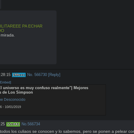
LITAREEE PA ECHAR 
OO
 mirada.
:28:15
No.
566730
[Reply]
199ccc
[Embed]
l universo es muy confuso realmente"| Mejores 
 de Los Simpson
ibe Desconocido
6 - 10/01/2019
:25
No.
566734
72c842
dos los culiaos se conocen y lo sabemos, pero se ponen a pelear com