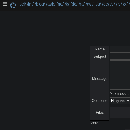
/cl/
/int/
/blog/
/ask/
/nc/
/k/
/de/
/ra/
/twi/
/a/
/cc/
/v/
/tv/
/x/
Name
Subject
Message
Max message
Opciones
Files
More