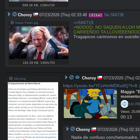
699.36 KB
,
1280x720
Choroy
07/23/2026 (Thu) 02:33:48
No.
566736
c016a1
>>566719
Kasto Pasto.jpg
>NOOOO, NO SAQUEN A LOH MI
CARIEEÑOO TA LLOVIEEENDO
Tragapicos carimonos en suicidio
192.28 KB
,
1360x752
Choroy
07/23/2026 (Thu) 02
kek.png
https://youtu.be/YCoHmMDKa9Q?t=8
Maggie "E
momentos
 Un P
Views: 20,89
00:13
Choroy
07/23/2026 (Thu) 02:33
Nada de confuso conchetumadre, to