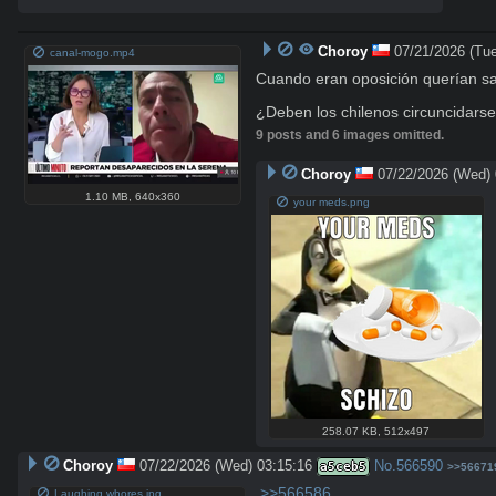
Choroy
07/21/2026 (Tue
canal-mogo.mp4
Cuando eran oposición querían sac
¿Deben los chilenos circuncidarse 
9 posts and 6 images omitted.
Choroy
07/22/2026 (Wed) 
1.10 MB
,
640x360
your meds.png
258.07 KB
,
512x497
Choroy
07/22/2026 (Wed) 03:15:16
No.
566590
a5ceb5
>>56671
>>566586
Laughing whores.jpg