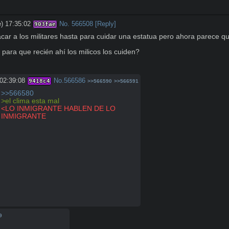
) 17:35:02
No.
566508
[Reply]
903fae
ar a los militares hasta para cuidar una estatua pero ahora parece qu
para que recién ahí los milicos los cuiden?
02:39:08
No.
566586
9418c4
>>566590
>>566591
>>566580
>el clima esta mal
<LO INMIGRANTE HABLEN DE LO 
INMIGRANTE
9