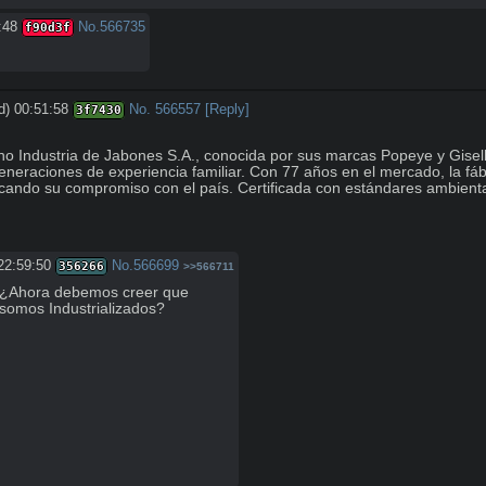
:48
No.
566735
f90d3f
d) 00:51:58
No.
566557
[Reply]
3f7430
o Industria de Jabones S.A., conocida por sus marcas Popeye y Giselle
generaciones de experiencia familiar. Con 77 años en el mercado, la fá
acando su compromiso con el país. Certificada con estándares ambiental
22:59:50
No.
566699
356266
>>566711
¿Ahora debemos creer que 
somos Industrializados?