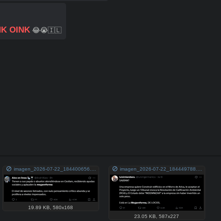
NK OINK
 😂😭🇮🇱
imagen_2026-07-22_184400656.png
imagen_2026-07-22_184449788.png
19.89 KB
,
580x168
23.05 KB
,
587x227