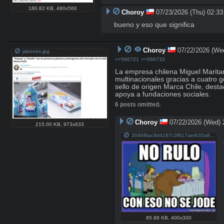
180.82 KB
,
480x566
Choroy
07/23/2026 (Thu) 02:33
bueno y eso que significa
Choroy
07/22/2026 (We
jabones.jpg
>>566721
>>566733
La empresa chilena Miguel Maritan
multinacionales gracias a cuatro 
sello de origen Marca Chile, dest
apoya a fundaciones sociales.
6 posts omitted.
Choroy
07/22/2026 (Wed) 
215.00 KB
,
973x633
3046f8ac9d4167c3f817aef435a82d7adae21721f3187f691f9d860d1eb324bd.jpg
85.88 KB
,
400x300