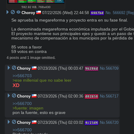
592.92 KB
,
768x430
Choroy
07/22/2026 (Wed) 22:44:58
No.
566692
[Rep
4407bd
Se aprueba la megareforma y proyecto entra en su fase final.

La denominada megareforma económica impulsada por el Gobiern
El proyecto mantiene sus principales ejes y quedó a un paso de 
mecanismo de compensación a los municipios por la pérdida de i
85 votos a favor 

59 votos en contra
4 posts and 1 image omitted.
Choroy
07/23/2026 (Thu) 00:03:47
No.
566709
96286d
>>566703
>ese millenial que no sabe leer
XD
Choroy
07/23/2026 (Thu) 02:00:36
No.
566717
d01b50
>>566700
>fuente: imagen
pon la fuente, esto es grave
Choroy
07/23/2026 (Thu) 02:03:02
No.
566720
4c15d4
>>566700