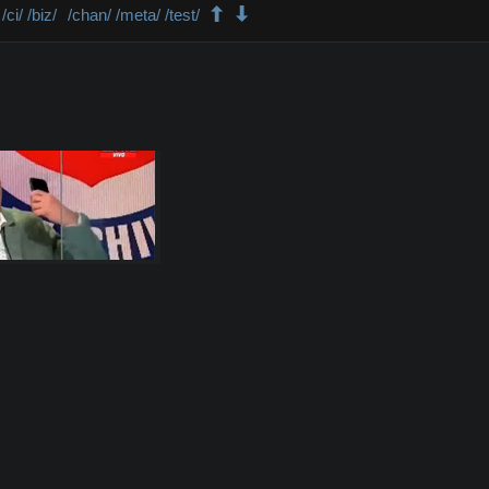
/ci/
/biz/
/chan/
/meta/
/test/