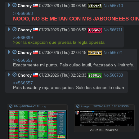
Choroy
07/23/2026 (Thu) 00:06:59
No.
566710
4f592f
>>566668
NOOO, NO SE METAN CON MIS JABOONEEES OI
Choroy
07/23/2026 (Thu) 00:08:53
No.
566711
f02458
>>566699
>por la excepción que prueba la regla opuesta
Choroy
07/23/2026 (Thu) 02:03:15
No.
566721
c8a74e
>>566557
Exactamente mi punto. Pais culiao inutil, fracasado y limitrofe.
Choroy
07/23/2026 (Thu) 02:32:33
No.
566733
26881d
>>566557
País basado y raja anos judíos. Solo los rabinos lo odian.
HNxjz6fXIAAaYJ4.png
imagen_2026-07-22_184209536.png
23.95 KB
,
584x163