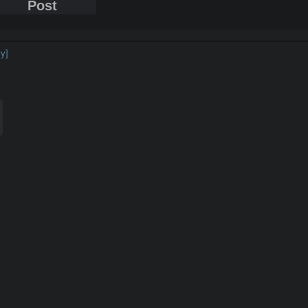
Post
ly]