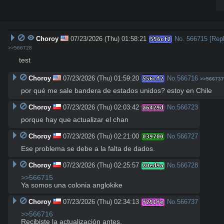
Choroy
07/23/2026 (Thu) 01:58:21
No.
566715
[Rep
556cf2
>>566728
test
Choroy
07/23/2026 (Thu) 01:59:20
No.
566716
556cf2
>>566737
por qué me sale bandera de estados unidos? estoy en Chile
Choroy
07/23/2026 (Thu) 02:03:42
No.
566723
a6429d
porque hay que actualizar el chan
Choroy
07/23/2026 (Thu) 02:21:00
No.
566727
039700
Ese problema se debe a la falta de dados.
Choroy
07/23/2026 (Thu) 02:25:57
No.
566728
20ed9a
>>566715
Ya somos una colonia anglokike
Choroy
07/23/2026 (Thu) 02:34:13
No.
566737
f251fe
>>566716
Recibiste la actualización antes.