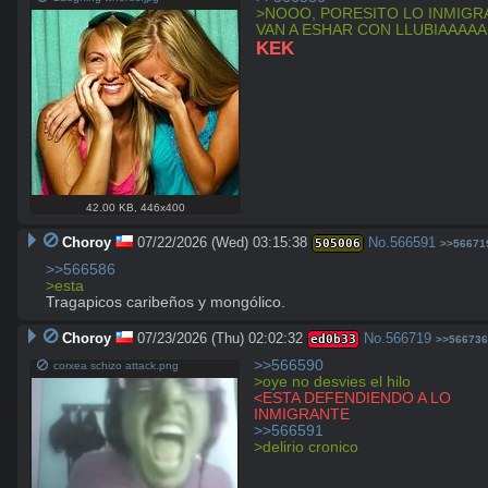
>NOOO, PORESITO LO INMIGR
VAN A ESHAR CON LLUBIAAAAA
KEK
42.00 KB
,
446x400
Choroy
07/22/2026 (Wed) 03:15:38
No.
566591
505006
>>56671
>>566586
>esta
Tragapicos caribeños y mongólico.
Choroy
07/23/2026 (Thu) 02:02:32
No.
566719
ed0b33
>>566736
>>566590
corxea schizo attack.png
>oye no desvies el hilo
<ESTA DEFENDIENDO A LO 
INMIGRANTE
>>566591
>delirio cronico