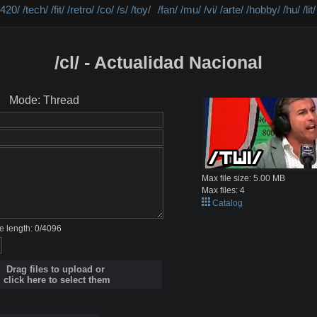
/420/
/tech/
/fit/
/retro/
/co/
/s/
/toy/
/fan/
/mu/
/vi/
/arte/
/hobby/
/hu/
/lit/
/cl/ - Actualidad Nacional
Mode: Thread
Max file size:
5.00 MB
Max files:
4
Catalog
 length:
0
/
4096
Drag files to upload or
click here to select them