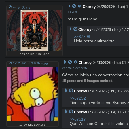
Choroy
05/26/2026 (Tue) 1
image (4).jpg
>>67899
Board ql maligno
Choroy
05/26/2026 (Tue) 17:
>>67898
Hola perra antirracista
335.66 KB
,
1184x880
Choroy
04/30/2026 (Thu) 01:
1752016383761007m.jpg
>>67527
>>67897
Cómo se inicia una conversación co
15 posts and 5 images omitted.
Choroy
05/07/2026 (Thu) 15:38:
>>67232
Tienes que verte como Sydney Sw
Choroy
05/26/2026 (Tue) 11:21:
>>67517
Que Winston Churchill le volaba l
13.50 KB
,
154x167