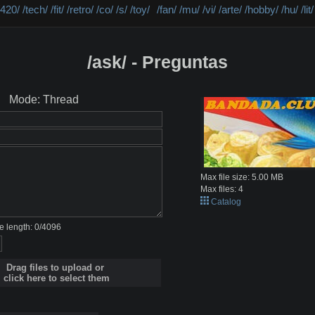
/420/
/tech/
/fit/
/retro/
/co/
/s/
/toy/
/fan/
/mu/
/vi/
/arte/
/hobby/
/hu/
/lit/
/ask/ - Preguntas
Mode: Thread
Max file size:
5.00 MB
Max files:
4
Catalog
 length:
0
/
4096
Drag files to upload or
click here to select them