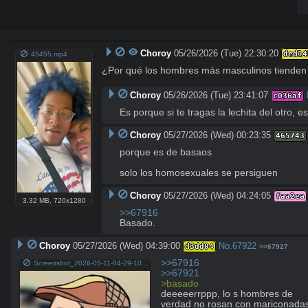
Choroy
05/26/2026 (Tue) 22:30:20
ded14
45455.mp4
¿Por qué los hombres más masculinos tienden 
Choroy
05/26/2026 (Tue) 23:41:07
c036af
Es porque si te tragas la lechita del otro
Choroy
05/27/2026 (Wed) 00:23:35
465743
porque es de basaos 

solo los homosexuales se persiguen
Choroy
05/27/2026 (Wed) 04:24:05
faa2ea
3.32 MB
,
720x1280
>>67916
Basado.
Choroy
05/27/2026 (Wed) 04:39:00
No.
67922
d3dd04
>>67927
>>67916
Screenshot_2026-05-11-04-29-10-615_com.facebook.katana-edit.jpg
>>67921
>basado
deeeeerrppp, lo s hombres de 
verdad no rosan con mariconada