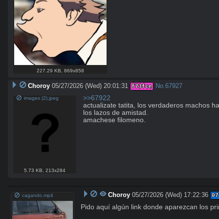
227.29 KB
,
869x858
Choroy
05/27/2026 (Wed) 20:01:31
No.
67927
f73fce
>>67922
images (2).jpeg
actualizate tatita, los verdaderos machos h
los lazos de amistad. 

amachese filomeno.
5.73 KB
,
213x284
Choroy
05/27/2026 (Wed) 17:22:36
07
cagando.mp4
Pido aquí algún link donde aparezcan los pr