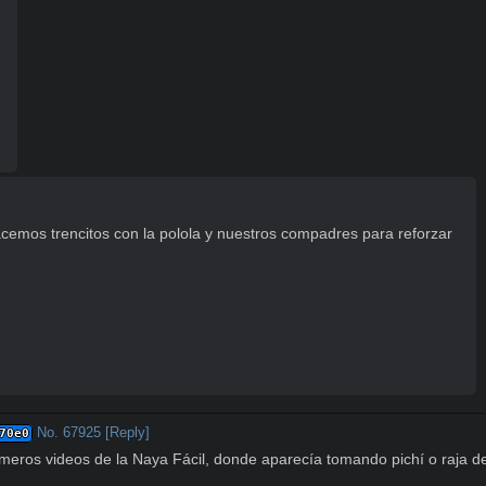
acemos trencitos con la polola y nuestros compadres para reforzar 
No.
67925
[Reply]
70e0
imeros videos de la Naya Fácil, donde aparecía tomando pichí o raja d