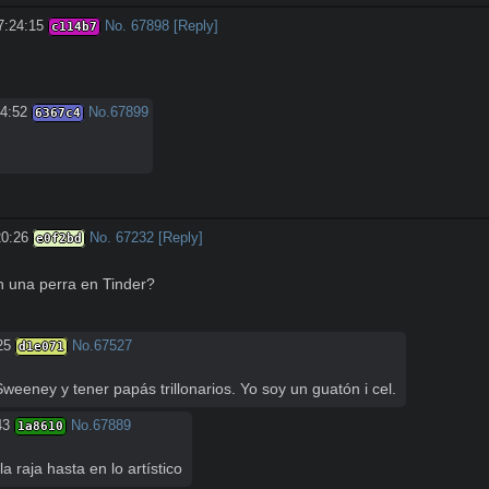
7:24:15
No.
67898
[Reply]
c114b7
24:52
No.
67899
6367c4
20:26
No.
67232
[Reply]
e0f2bd
n una perra en Tinder?
25
No.
67527
d1e071
eeney y tener papás trillonarios. Yo soy un guatón i cel.
43
No.
67889
1a8610
a raja hasta en lo artístico