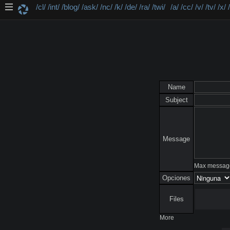
/cl/
/int/
/blog/
/ask/
/nc/
/k/
/de/
/ra/
/twi/
/a/
/cc/
/v/
/tv/
/x/
Name
Subject
Message
Max message
Opciones
Files
More