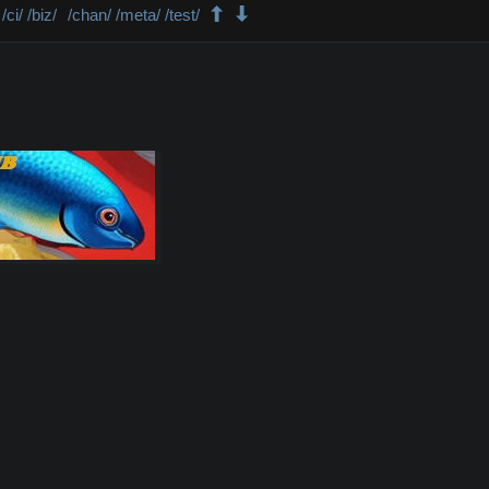
/ci/
/biz/
/chan/
/meta/
/test/