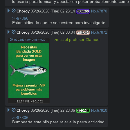
lo usaría para fornicar y apostar en poker probablemente como 
Choroy
05/26/2026 (Tue) 02:23:14
No.
67870
432299
>>67866
Estas pidiendo que te secuestren para investigarte.
Choroy
05/26/2026 (Tue) 02:30:04
No.
67871
ad8c82
>mcc el profesor Xlamuel
b302d94a649f884f920d327489062e8537d056e0e062489b8027a3e87a0da3d3.png
422.74 KB
,
480x652
Choroy
05/26/2026 (Tue) 22:23:06
No.
67910
40b13f
>>67806
Bumpearía este hilo para rajar a la perra actividad