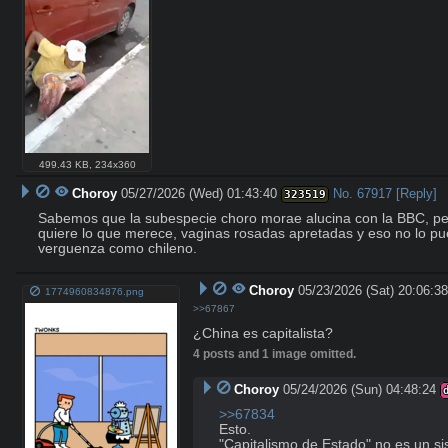
499.43 KB
,
234x360
Choroy
05/27/2026 (Wed) 01:43:40
No.
67917
[Reply]
323519
Sabemos que la subespecie choro morae alucina con la BBC, per
quiere lo que merece, vaginas rosadas apretadas y eso no lo pue
verguenza como chileno.
Choroy
05/23/2026 (Sat) 20:06:3
1774960834876.png
>>67867
¿China es capitalista?
4 posts and 1 image omitted.
Choroy
05/24/2026 (Sun) 04:48:24
>>67834
Esto.

"Capitalismo de Estado" no es un s