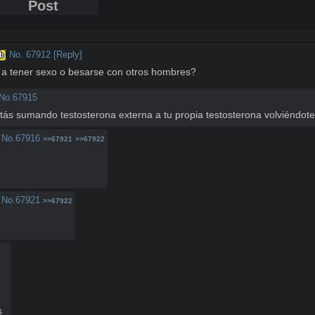
Post
No.
67912
[Reply]
b
a tener sexo o besarse con otros hombres?
No.
67915
, estás sumando testosterona externa a tu propia testosterona volviéndo
No.
67916
>>67921
>>67922
No.
67921
>>67922
s