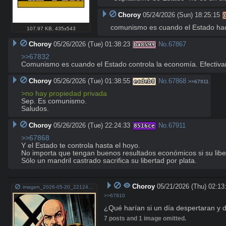
Choroy
05/24/2026 (Sun) 18:25:15
comunismo es cuando el Estado ha
107.97 KB
,
435x543
Choroy
05/26/2026 (Tue) 01:38:23
No.
67867
ba8599
>>67832
Comunismo es cuando el Estado controla la economía. Efectiv
Choroy
05/26/2026 (Tue) 01:38:55
No.
67868
ecdeb8
>>67911
>no hay propiedad privada
Sep. Es comunismo.

Saludos.
Choroy
05/26/2026 (Tue) 22:24:33
No.
67911
8516ce
>>67868
Y el Estado te controla hasta el hoyo.

No importa que tengan buenos resultados económicos si su liber
Sólo un mandril castrado sacrifica su libertad por plata.
Choroy
05/21/2026 (Thu) 02:13
imagen_2026-05-20_221247773.png
>>67910
¿Qué harían si un día despertaran y 
7 posts and 1 image omitted.