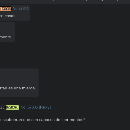
No.
67841
cf8b61
ce cosas
amente.
tad es una mierda.

:23
No.
67806
[Reply]
bed76f
descubrieran que son capaces de leer mentes?