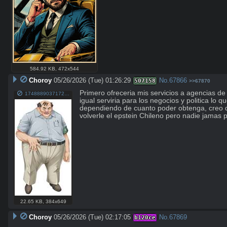
584.92 KB
,
472x544
Choroy
05/26/2026 (Tue) 01:26:29
No.
67866
507158
>>67870
Primero ofreceria mis servicios a agencias de 
1748889037172781.jpg
igual serviria para los negocios y politica lo
dependiendo de cuanto poder obtenga, creo qu
volverle el epstein Chileno pero nadie jamas
22.65 KB
,
384x649
Choroy
05/26/2026 (Tue) 02:17:05
No.
67869
b120ce