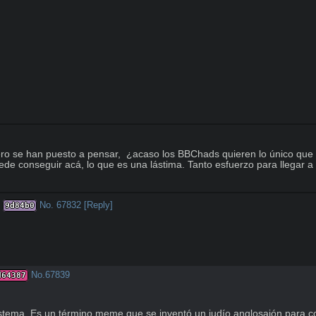
o se han puesto a pensar,  ¿acaso los BBChads quieren lo único que 
de conseguir acá, lo que es una lástima. Tanto esfuerzo para llegar a
8
No.
67832
[Reply]
9d84b0
No.
67839
d64387
istema. Es un término meme que se inventó un judío anglosajón para c