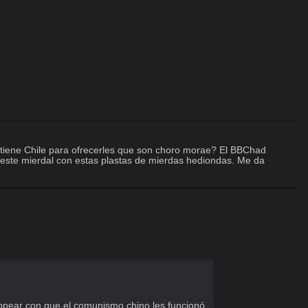
tiene Chile para ofrecerles que son choro morae? El BBChad 
 este mierdal con estas plastas de mierdas hediondas. Me da 
opear con que el comunismo chino les funcionó.