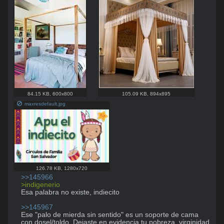
84.15 KB
,
600x800
105.09 KB
,
894x895
maxresdefault.jpg
126.78 KB
,
1280x720
>>145966
>indigenerio
Esa palabra no existe, indiecito

>>145967
Ese "palo de mierda sin sentido" es un soporte de cama 
con dosel/toldo. Dejaste en evidencia tu pobreza, virginidad 