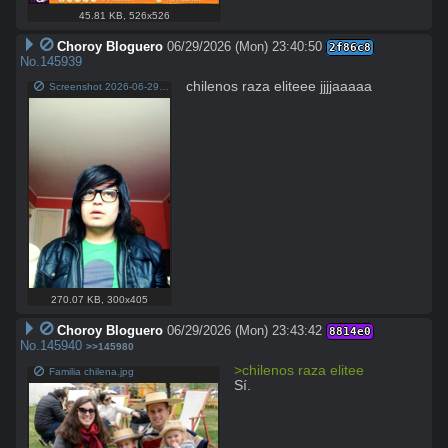
45.81 KB
,
526x526
Choroy Bloguero
06/29/2026 (Mon) 23:40:50
2f86c8
No.
145939
chilenos raza eliteee jjjjaaaaa
Screenshot 2026-06-29 at 7.40.10 PM.png
270.07 KB
,
300x405
Choroy Bloguero
06/29/2026 (Mon) 23:43:42
8814e0
No.
145940
>>145980
>chilenos raza elitee
Familia chilena.jpg
Sí.