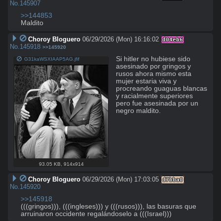
No.
145907
>>144853
Maldito
Choroy Bloguero
06/29/2026 (Mon) 16:16:02
d04eb6
No.
145918
>>145920
Si hitler no hubiese sido 
G31kaWSXIAAP5AG.jfif
asesinado por gringos y 
rusos ahora mismo esta 
mujer estaria viva y 
procreando guaguas blancas 
y racialmente superiores 
pero fue asesinada por un 
negro maldito.
93.05 KB
,
914x914
Choroy Bloguero
06/29/2026 (Mon) 17:03:05
d7bba0
No.
145920
>>145918
(((gringos))), (((ingleses))) y (((rusos))), las basuras que 
arruinaron occidente regalándoselo a (((Israel)))