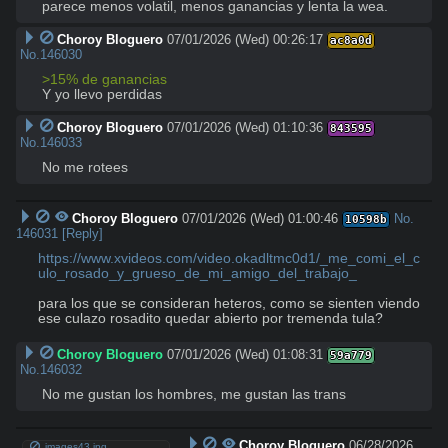
parece menos volatil, menos ganancias y lenta la wea.
Choroy Bloguero
07/01/2026 (Wed) 00:26:17
ac8a0d
No.
146030
>15% de ganancias
Y yo llevo perdidas
Choroy Bloguero
07/01/2026 (Wed) 01:10:36
843595
No.
146033
No me rotees
Choroy Bloguero
07/01/2026 (Wed) 01:00:46
No.
10598b
146031
[Reply]
https://www.xvideos.com/video.okadltmc0d1/_me_comi_el_c
ulo_rosado_y_grueso_de_mi_amigo_del_trabajo_
para los que se consideran heteros, como se sienten viendo 
ese culazo rosadito quedar abierto por tremenda tula?
Choroy Bloguero
07/01/2026 (Wed) 01:08:31
59a779
No.
146032
No me gustan los hombres, me gustan las trans
Choroy Bloguero
06/28/2026
images43.jpg