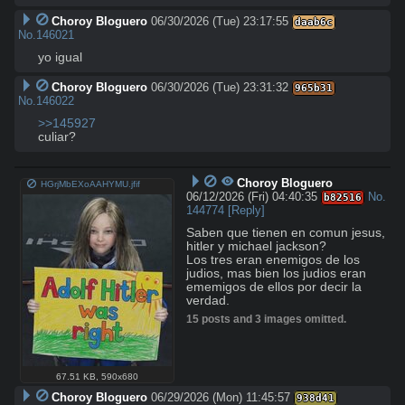
Choroy Bloguero
06/30/2026 (Tue) 23:17:55
daab6c
No.
146021
yo igual
Choroy Bloguero
06/30/2026 (Tue) 23:31:32
965b31
No.
146022
>>145927
culiar?
Choroy Bloguero
HGrjMbEXoAAHYMU.jfif
06/12/2026 (Fri) 04:40:35
No.
b82516
144774
[Reply]
Saben que tienen en comun jesus, 
hitler y michael jackson?

Los tres eran enemigos de los 
judios, mas bien los judios eran 
ememigos de ellos por decir la 
verdad.
15 posts and 3 images omitted.
67.51 KB
,
590x680
Choroy Bloguero
06/29/2026 (Mon) 11:45:57
938d41