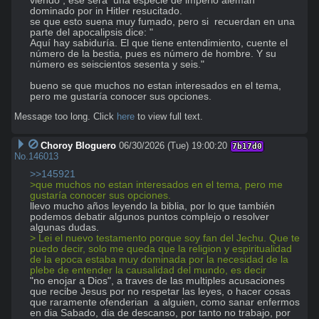
viendo , ese sera  una especie de imperio aleman 
dominado por in Hitler resucitado.

se que esto suena muy fumado, pero si  recuerdan en una 
parte del apocalipsis dice: " 

Aquí hay sabiduría. El que tiene entendimiento, cuente el 
número de la bestia, pues es número de hombre. Y su 
número es seiscientos sesenta y seis." 

bueno se que muchos no estan interesados en el tema, 
pero me gustaría conocer sus opciones.
Message too long. Click
here
to view full text.
Choroy Bloguero
06/30/2026 (Tue) 19:00:20
7b17d0
No.
146013
>>145921
>que muchos no estan interesados en el tema, pero me 
gustaría conocer sus opciones.
llevo mucho años leyendo la biblia, por lo que también 
podemos debatir algunos puntos complejo o resolver 
> Lei el nuevo testamento porque soy fan del Jechu. Que te 
puedo decir, solo me queda que la religion y espiritualidad 
de la epoca estaba muy dominada por la necesidad de la 
plebe de entender la causalidad del mundo, es decir 
"no enojar a Dios", a traves de las multiples acusaciones 
que recibe Jesus por no respetar las leyes, o hacer cosas 
que raramente ofenderian  a alguien, como sanar enfermos 
en dia Sabado, dia de descanso, por tanto no trabajo, por 