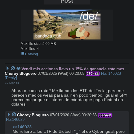
Post
Max file size:
5.00 MB
Max files:
4
Catalog
Vendi mis acciones llevo un 15% de ganancia este mes
Choroy Bloguero
07/01/2026 (Wed) 00:20:09
No.
146028
9324c8
[Reply]
>>146029
Ahora a cuales roto? Me llaman los ETF del Tecla, pero me 
parecen medios weas para salir en poco tiempo, igual el SPY 
parece mejor que el interes de mierda que paga Fintual en 
dólares.
Choroy Bloguero
07/01/2026 (Wed) 00:20:53
9324c8
No.
146029
>>146028
Me refiero a los ETF de Biotech ^_^ el de Cyber igual, pero 