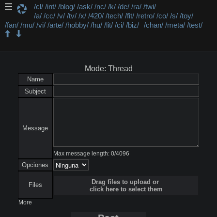
/cl/
/int/
/blog/
/ask/
/nc/
/k/
/de/
/ra/
/twi/
/a/
/cc/
/v/
/tv/
/x/
/420/
/tech/
/fit/
/retro/
/co/
/s/
/toy/
/fan/
/mu/
/vi/
/arte/
/hobby/
/hu/
/lit/
/ci/
/biz/
/chan/
/meta/
/test/
/blog/ - Blogs
Mode: Thread
Name
Subject
Message
Max message length:
0
/
4096
Opciones
Drag files to upload or
Files
click here to select them
More