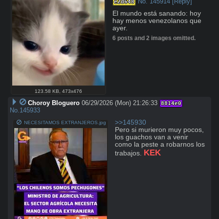
No.
145914
[Reply]
e2d648
El mundo está sanando: hoy 
hay menos venezolanos que 
ayer.
6 posts and 2 images omitted.
123.58 KB
,
473x476
Choroy Bloguero
06/29/2026 (Mon) 21:26:33
8814e0
No.
145933
>>145930
NECESITAMOS EXTRANJEROS.jpg
Pero si murieron muy pocos, 
los guachos van a venir 
como la peste a robarnos los 
KEK
trabajos. 