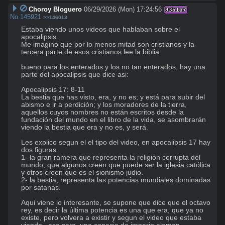
Choroy Bloguero
06/29/2026 (Mon) 17:24:56
9351a7
No.
145921
>>146013
Estaba viendo unos videos que hablaban sobre el 
apocalipsis.

Me imagino que por lo menos mitad son cristianos y la 
tercera parte de esos cristianos lee la biblia.

bueno para los enterados y los no tan enterados, hay una 
parte del apocalipsis que dice asi: 

Apocalipsis 17: 8-11

La bestia que has visto, era, y no es; y está para subir del 
abismo e ir a perdición; y los moradores de la tierra, 
aquellos cuyos nombres no están escritos desde la 
fundación del mundo en el libro de la vida, se asombrarán 
viendo la bestia que era y no es, y será.

Les explico segun el el tipo del video, en apocalipsis 17 hay 
dos figuras. 

1- la gran ramera que representa la religión corrupta del 
mundo, que algunos creen que puede ser la iglesia católica 
y otros creen que es el sionismo judio.

2- la bestia, representa las potencias mundiales dominadas 
por satanas.

Aqui viene lo interesante, se supone que dice que el octavo 
rey, es decir la última potencia es una que era, que ya no 
existe, pero volvera a existir y segun el video que estaba 