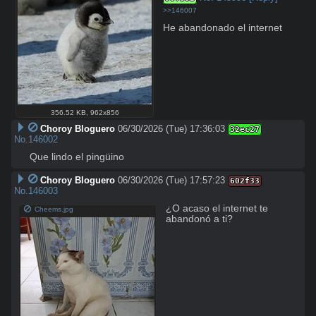
>>146007
He abandonado el internet
356.52 KB
,
962x856
Choroy Bloguero
06/30/2026 (Tue) 17:36:03
32ec27
No.
146002
Que lindo el pingüino
Choroy Bloguero
06/30/2026 (Tue) 17:57:23
602f33
No.
146003
¿O acaso el internet te 
Cheems.jpg
abandonó a ti?