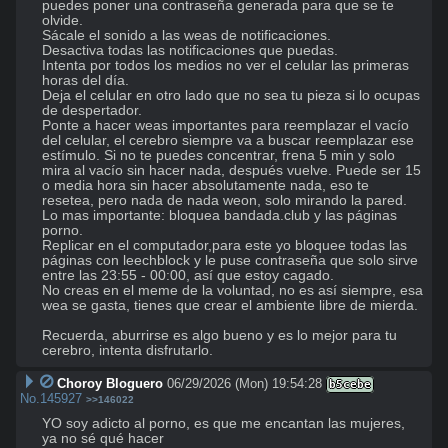
puedes poner una contraseña generada para que se te 
olvide.

Sácale el sonido a las weas de notificaciones.

Desactiva todas las notificaciones que puedas.

Intenta por todos los medios no ver el celular las primeras 
horas del día.

Deja el celular en otro lado que no sea tu pieza si lo ocupas 
de despertador.

Ponte a hacer weas importantes para reemplazar el vacío 
del celular, el cerebro siempre va a buscar reemplazar ese 
estímulo. Si no te puedes concentrar, frena 5 min y solo 
mira al vacío sin hacer nada, después vuelve. Puede ser 15 
o media hora sin hacer absolutamente nada, eso te 
resetea, pero nada de nada weon, solo mirando la pared.

Lo mas importante: bloquea bandada.club y las páginas 
porno.

Replicar en el computador,para este yo bloquee todas las 
páginas con leechblock y le puse contraseña que solo sirve 
entre las 23:55 - 00:00, así que estoy cagado.

No creas en el meme de la voluntad, no es así siempre, esa 
wea se gasta, tienes que crear el ambiente libre de mierda.

Recuerda, aburrirse es algo bueno y es lo mejor para tu 
cerebro, intenta disfrutarlo.
Choroy Bloguero
06/29/2026 (Mon) 19:54:28
b5cebe
No.
145927
>>146022
YO soy adicto al porno, es que me encantan las mujeres, 
ya no sé qué hacer