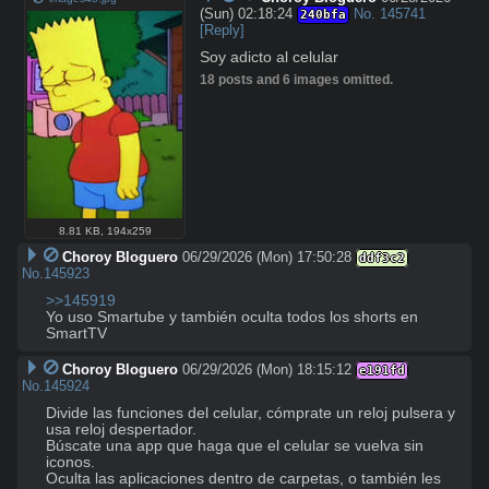
(Sun) 02:18:24
No.
145741
240bfa
[Reply]
Soy adicto al celular
18 posts and 6 images omitted.
8.81 KB
,
194x259
Choroy Bloguero
06/29/2026 (Mon) 17:50:28
ddf3c2
No.
145923
>>145919
Yo uso Smartube y también oculta todos los shorts en 
SmartTV
Choroy Bloguero
06/29/2026 (Mon) 18:15:12
e191fd
No.
145924
Divide las funciones del celular, cómprate un reloj pulsera y 
usa reloj despertador.

Búscate una app que haga que el celular se vuelva sin 
iconos. 

Oculta las aplicaciones dentro de carpetas, o también les 