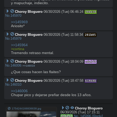
y mapuchaje, indiecito.
Choroy Bloguero
06/30/2026 (Tue) 06:46:24
78b630
No.
145970
>>145969
Ariosito*
Choroy Bloguero
06/30/2026 (Tue) 11:58:34
281b05
No.
145979
>>145964
>cortina 
Tremendo retraso mental.
Choroy Bloguero
06/30/2026 (Tue) 18:04:09
cda2f9
No.
146006
>>146010
¿Que cosas hacen las flaites?
Choroy Bloguero
06/30/2026 (Tue) 18:47:58
61468b
No.
146010
>>146006
Chupar pico y dejarse preñar desde los 13 años.
Choroy Bloguero
1754244166836638.jpg
06/30/2026 (Tue) 17:15:11
No.
145996
[Reply]
98fb82