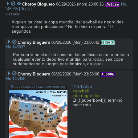
Choroy Bloguero
06/29/2026 (Mon) 23:00:16
No.
76139e
145935
[Reply]
>>145938
Alguien ha visto la copa mundial del goyball de negroides 
reemplazando poblaciones? No he visto siquiera 10 
segundos
Choroy Bloguero
06/29/2026 (Mon) 23:06:42
6fc7ba
No.
145937
Por suerte no clasificó chinche, los políticos están atentos a 
cualquier evento deportivo mundial para robar, sea copa 
sudamericana o juegos paralímpicos, da igual.
Choroy Bloguero
06/29/2026 (Mon) 23:38:08
4d008b
No.
145938
>>145935
1778820473271329 amerikikes.jpg
>goyball
>de negroides
El (((superbowl))) terminó 
hace rato