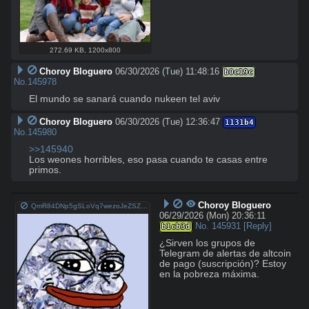
272.69 KB
,
1200x800
Choroy Bloguero
06/30/2026 (Tue) 11:48:16
b0c19c
No.
145978
El mundo se sanará cuando nukeen tel aviv
Choroy Bloguero
06/30/2026 (Tue) 12:36:47
1131b4
No.
145980
>>145940
Los weones horribles, eso pasa cuando te casas entre 
primos.
Choroy Bloguero
QmR84DNp5gSLoVq7wezoJeZSZgy78sy9vCVyGQtqmeiN8S.png
06/29/2026 (Mon) 20:36:11
No.
145931
[Reply]
b1cb3d
¿Sirven los grupos de 
Telegram de alertas de altcoin 
de pago (suscripción)? Estoy 
en la pobreza máxima.