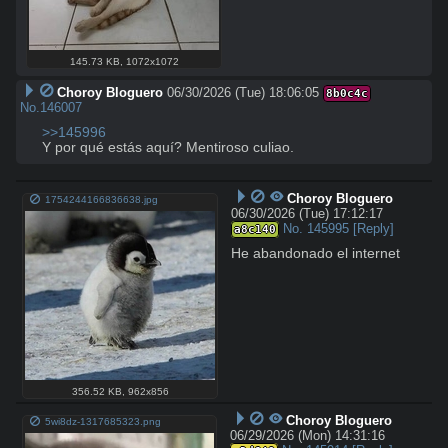
145.73 KB
,
1072x1072
Choroy Bloguero
06/30/2026 (Tue) 18:06:05
8b0c4c
No.
146007
>>145996
Y por qué estás aquí? Mentiroso culiao.
Choroy Bloguero
1754244166836638.jpg
06/30/2026 (Tue) 17:12:17
No.
145995
[Reply]
a8c140
He abandonado el internet
356.52 KB
,
962x856
Choroy Bloguero
5wi8dz-1317685323.png
06/29/2026 (Mon) 14:31:16