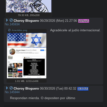
79.30 KB
,
200x200
Choroy Bloguero
06/29/2026 (Mon) 21:27:56
e26ee1
No.
145934
Agradécele al judío internacional.
Amerikike.png
1.01 MB
,
1222x1406
Choroy Bloguero
06/30/2026 (Tue) 00:42:32
3473fd
No.
145944
Respondan mierda. O depositen por último