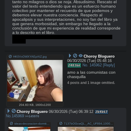
tanto no milagros o dios se noja. Absudisimo. Rescato el 
valor del texto entendiendo que es un esfuerzo humano 
colectivo por mantener el recuerdo de que podemos y 
debemos elevar nuestra conciencia. Respecto al 
apocalipsis y sus interpretaciones, no soy fan del libro ya 
que genera morbosidad, sin embargo he llegado a la 
conclusión de que mi experiencia de realidad corresponde 
Portense bien choroyes, no sean hueoncitos, Dios es 
grande
Choroy Bloguero
HK0VxOWXYAEpAIZ.jpg
06/30/2026 (Tue) 05:48:16
No.
145962
[Reply]
24836e
amo a las comunistas con 
chasquilla
4 posts and 1 image omitted.
204.83 KB
,
1600x1200
Choroy Bloguero
06/30/2026 (Tue) 06:39:12
2b4b67
No.
145969
>>145970
ideas-decoracion-dormitorio-dosel-madera-1589292576.jpg
7137bOGcwQL._AC_UF894,1000_QL80_.jpg