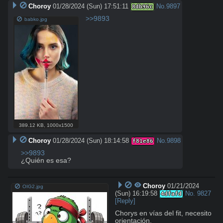
Choroy
01/28/2024 (Sun) 17:51:11
No.
9897
8db96c
>>9893
babko.jpg
389.12 KB
,
1000x1500
Choroy
01/28/2024 (Sun) 18:14:58
No.
9898
f81e86
>>9893
¿Quién es esa?
Choroy
01/21/2024
OIG2.jpg
(Sun) 16:19:58
No.
9827
4dfafd
[Reply]
Chorys en vías del fit, necesito 
orientación.
