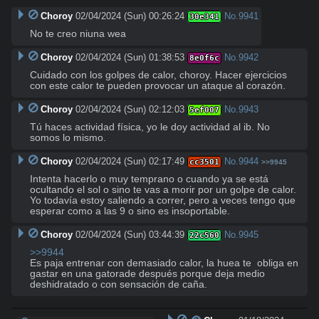
Choroy
02/04/2024 (Sun) 00:26:24
No.
9941
30e341
No te creo niuna wea
Choroy
02/04/2024 (Sun) 01:38:53
No.
9942
8e0f6c
Cuidado con los golpes de calor, choroy. Hacer ejercicios 
con este calor te pueden provocar un ataque al corazón.
Choroy
02/04/2024 (Sun) 02:12:03
No.
9943
5ef007
Tú haces actividad física, yo le doy actividad al ib. No 
somos lo mismo.
Choroy
02/04/2024 (Sun) 02:17:49
No.
9944
cc3501
>>9945
Intenta hacerlo o muy temprano o cuando ya se está 
ocultando el sol o sino te vas a morir por un golpe de calor. 
Yo todavía estoy saliendo a correr, pero a veces tengo que 
esperar como a las 9 o sino es insoportable.
Choroy
02/04/2024 (Sun) 03:44:39
No.
9945
22c560
>>9944
Es paja entrenar con demasiado calor, la huea te  obliga en 
gastar en una gatorade después porque deja medio 
deshidratado o con sensación de caña.