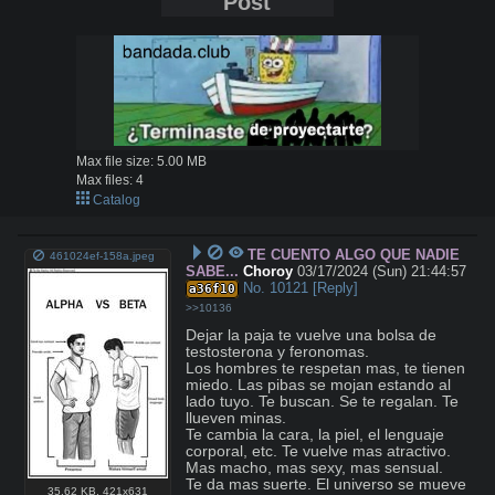
Post
Max file size:
5.00 MB
Max files:
4
Catalog
TE CUENTO ALGO QUE NADIE
461024ef-158a.jpeg
SABE...
Choroy
03/17/2024 (Sun) 21:44:57
No.
10121
[Reply]
a36f10
>>10136
Dejar la paja te vuelve una bolsa de 
testosterona y feronomas.

Los hombres te respetan mas, te tienen 
miedo. Las pibas se mojan estando al 
lado tuyo. Te buscan. Se te regalan. Te 
llueven minas.

Te cambia la cara, la piel, el lenguaje 
corporal, etc. Te vuelve mas atractivo. 
Mas macho, mas sexy, mas sensual.

Te da mas suerte. El universo se mueve 
35.62 KB
,
421x631