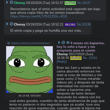
Choroy
03/19/2024 (Tue) 19:51:57
No.
10137
84f763
Recordatorio que el simio actividad está cayendo tan bajo 
https://devox.me/HLT/f522255c-4f18
Choroy
03/19/2024 (Tue) 19:52:21
No.
10138
4b13b3
El simio copia y pega se humilla una vez más...
4 meses sin bajearme,
d98f69cc0891ba1f3d0fa5480e657a7ea26cffb2620e50a8e4f48e6b01d71b67.jpg
hoy lo volvi a hacer y me
arrepiento pasa te cuento
Choroy
03/17/2024 (Sun)
16:56:59
No.
10116
dbd825
[Reply]
Eran las 1am y estaba en la 
cama aburrido entonces me 
meti al coso de fetiches y me 
pase como 2 horas mirando 
videos ahi, y después de tanta 
intensidad me convencí de 
volver a hacerme una 
después de tanto tiempo 
36.18 KB
,
500x500
buscando los videos con los 
cual antes gozaba, cuestión de tanta abstinencia de paja que 
tenia no pasaron ni dos segundos que ya acabé, tuve una 
reacción de goce espetacular, cuando guarde la bijona me 