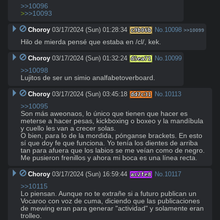
>>10096
>
>>10093
Choroy
03/17/2024 (Sun) 01:28:34
No.
10098
c9b06b
>>10099
Hilo de mierda pensé que estaba en /cl/, kek.
Choroy
03/17/2024 (Sun) 01:32:24
No.
10099
d5ea71
>>10098
Lujitos de ser un simio analfabetoverboard.
Choroy
03/17/2024 (Sun) 03:45:18
No.
10113
dd7c31
>>10095
Son más aweonaos, lo único que tienen que hacer es 
meterse a hacer pesas, kickboxing o boxeo y la mandíbula 
y cuello les van a crecer solas.

O bien, para lo de la mordida, pónganse brackets. En esto 
sí que doy fe que funciona. Yo tenía los dientes de arriba 
tan para afuera que los labios se me veían como de negro. 
Me pusieron frenillos y ahora mi boca es una línea recta.
Choroy
03/17/2024 (Sun) 16:59:44
No.
10117
ac2fe8
>>10115
Lo piensan. Aunque no te extrañe si a futuro publican un 
Vocaroo con voz de cuma, diciendo que las publicaciones 
de mewing eran para generar "actividad" y solamente eran 
trolleo.