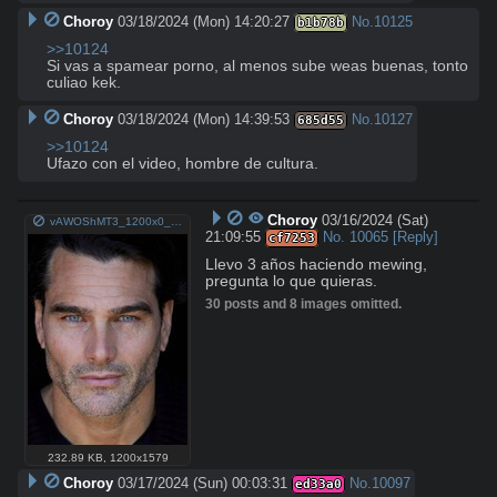
Choroy
03/18/2024 (Mon) 14:20:27
No.
10125
b1b78b
>>10124
Si vas a spamear porno, al menos sube weas buenas, tonto 
culiao kek.
Choroy
03/18/2024 (Mon) 14:39:53
No.
10127
685d55
>>10124
Ufazo con el video, hombre de cultura.
Choroy
03/16/2024 (Sat)
vAWOShMT3_1200x0__1.jpg
21:09:55
No.
10065
[Reply]
cf7253
Llevo 3 años haciendo mewing, 
pregunta lo que quieras.
30 posts and 8 images omitted.
232.89 KB
,
1200x1579
Choroy
03/17/2024 (Sun) 00:03:31
No.
10097
ed33a0