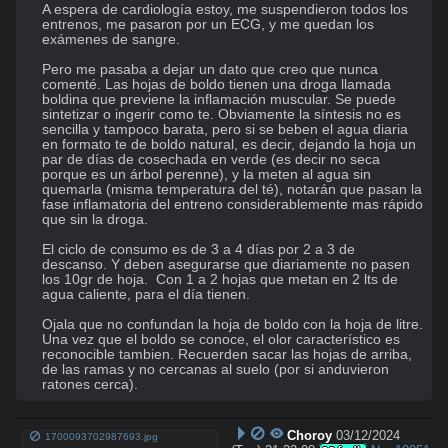
A espera de cardiología estoy, me suspendieron todos los 
entrenos, me pasaron por un ECG, y me quedan los 
exámenes de sangre.

Pero me pasaba a dejar un dato que creo que nunca 
comenté. Las hojas de boldo tienen una droga llamada 
boldina que previene la inflamación muscular. Se puede 
sintetizar o ingerir como te. Obviamente la síntesis no es 
sencilla y tampoco barata, pero si se beben el agua diaria 
en formato te de boldo natural, es decir, dejando la hoja un 
par de días de cosechada en verde (es decir no seca 
porque es un árbol perenne), y la meten al agua sin 
quemarla (misma temperatura del té), notarán que pasan la 
fase inflamatoria del entreno considerablemente mas rápido 
que sin la droga.

El ciclo de consumo es de 3 a 4 días por 2 a 3 de 
descanso. Y deben asegurarse que diariamente no pasen 
los 10gr de hoja.  Con 1 a 2 hojas que metan en 2 lts de 
agua caliente, para el día tienen.

Ojala que no confundan la hoja de boldo con la hoja de litre. 
Una vez que el boldo se conoce, el olor característico es 
reconocible tambien. Recuerden sacar las hojas de arriba, 
de las ramas y no cercanas al suelo (por si anduvieron 
ratones cerca).
Choroy
03/12/2024
1700093702987693.jpg