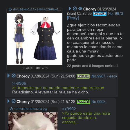
Choroy
01/28/2024
rBVa4GHdCz2AX146AAJZHRkwJeA56.jpg
(Sun) 03:28:55
No.
9873
30b9fb
[Reply]
¿que ejercicios recomiendan 
para tener un mejor 
desempeño sexual y que no te 
den calambres en la pierna, o 
en cualquier otro musculo 
mientras le estas dando como 
caja a una mina? 

guatones virgenes abstenerse 
porfa
22 posts and 8 images omitted.
66.44 KB
,
800x755
Choroy
01/28/2024 (Sun) 21:54:08
No.
9907
95b061
>>9909
>>9906
>t. tetoncito que no puede mantener una ereccion
Rajadísimo. A levantar la raja se ha dicho.
Choroy
01/28/2024 (Sun) 21:57:28
No.
9908
6cc236
>>9902
1706398918903704.jpg
>Yo puedo estar una hora 
seguida dándole a 
escorts...