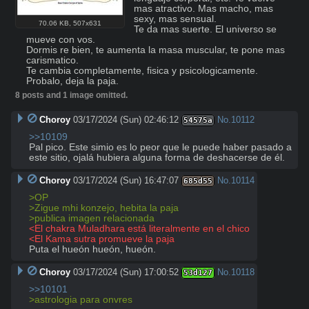
mas atractivo. Mas macho, mas 
sexy, mas sensual.

70.06 KB
,
507x631
Te da mas suerte. El universo se 
mueve con vos.

Dormis re bien, te aumenta la masa muscular, te pone mas 
carismatico.

Te cambia completamente, fisica y psicologicamente.

Probalo, deja la paja.
8 posts and 1 image omitted.
Choroy
03/17/2024 (Sun) 02:46:12
No.
10112
54575a
>>10109
Pal pico. Este simio es lo peor que le puede haber pasado a 
este sitio, ojalá hubiera alguna forma de deshacerse de él.
Choroy
03/17/2024 (Sun) 16:47:07
No.
10114
685d55
>OP
>Zigue mhi konzejo, hebita la paja
>publica imagen relacionada
<El chakra Muladhara está literalmente en el chico
<El Kama sutra promueve la paja
Puta el hueón hueón, hueón.
Choroy
03/17/2024 (Sun) 17:00:52
No.
10118
53d127
>>10101
>astrologia para onvres