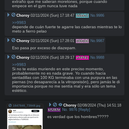
extraño que me salieran moretones, porque cuando 
empece en el gym nunca tuve nada
Choroy
02/11/2024 (Sun) 17:18:47
No.
9986
66b8c2
>>9983
depende de cuán fuerte te agarre las caderas mientras te lo 
meto a fierro pelao
Choroy
02/11/2024 (Sun) 17:28:01
No.
9987
c08cbd
Eso pasa por exceso de diazepam.
Choroy
02/11/2024 (Sun) 18:29:17
No.
9988
ef0fb1
>>9983
Si no te estás muriendo en este preciso momento, 
probablemente no es nada grave. Yo cuando hacía 
sentadillas con 100 KG terminaba con una purpura en las 
piernas (no desaparecía a la vitropreisón), pero jamás le di 
importancia porque no me sentía mal y era sólo un tema 
estético.
Choroy
02/08/2024 (Thu) 14:51:18
1647846_73948.jpg
No.
9976
[Reply]
6f287e
es verdad que los hombres?????