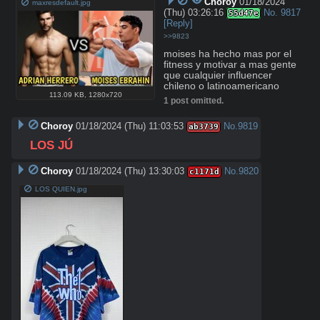
Choroy
01/18/2024
maxresdefault.jpg
(Thu) 03:26:16
No.
9817
55d47e
[Reply]
>>9823
moises ha hecho mas por el 
fitness y motivar a mas gente 
que cualquier influencer 
chileno o latinoamericano
113.09 KB
,
1280x720
1 post omitted.
Choroy
01/18/2024 (Thu) 11:03:53
No.
9819
ab3739
LOS JÚ
Choroy
01/18/2024 (Thu) 13:30:03
No.
9820
c1171d
LOS QUIEN.jpg