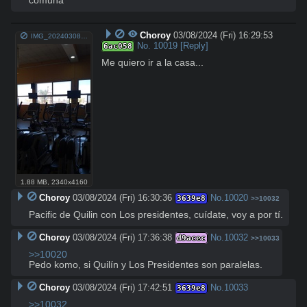
comuna
Choroy
03/08/2024 (Fri) 16:29:53
IMG_20240308_132903_690.jpg
No.
10019
[Reply]
6ac058
Me quiero ir a la casa...
1.88 MB
,
2340x4160
Choroy
03/08/2024 (Fri) 16:30:36
No.
10020
3639e8
>>10032
Pacific de Quilin con Los presidentes, cuídate, voy a por tí.
Choroy
03/08/2024 (Fri) 17:36:38
No.
10032
d9acec
>>10033
>>10020
Pedo komo, si Quilín y Los Presidentes son paralelas.
Choroy
03/08/2024 (Fri) 17:42:51
No.
10033
3639e8
>>10032