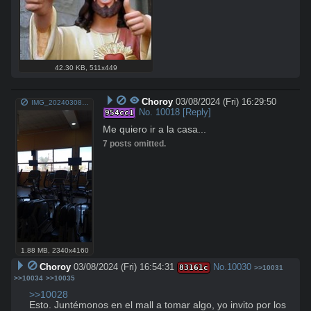
42.30 KB
,
511x449
Choroy
03/08/2024 (Fri) 16:29:50
IMG_20240308_132903_690.jpg
No.
10018
[Reply]
954cc1
Me quiero ir a la casa...
7 posts omitted.
1.88 MB
,
2340x4160
Choroy
03/08/2024 (Fri) 16:54:31
No.
10030
83161c
>>10031
>>10034
>>10035
>>10028
Esto. Juntémonos en el mall a tomar algo, yo invito por los 