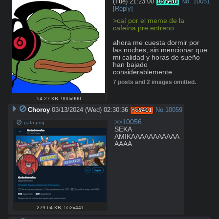
(Tue) 21:23:00
No.
10051
32fedb
[Reply]
>caí por el meme de la 
cafeína pre entreno 
ahora me cuesta dormir por 
las noches, sin mencionar que 
mi calidad y horas de sueño 
han bajado 
considerablemente
7 posts and 2 images omitted.
54.27 KB
,
900x900
Choroy
03/13/2024 (Wed) 02:30:36
No.
10059
fc5411
>>10056
gata.png
SEKA 
AMIKAAAAAAAAAAA
AAAA
279.64 KB
,
552x441