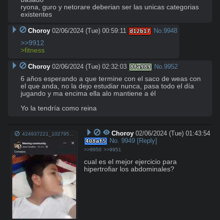
ryona, guro y netorare deberian ser las unicas categorias 
existentes
Choroy
02/06/2024 (Tue) 00:59:11
No.
9948
d12b17
>>9912
>fitness
Choroy
02/06/2024 (Tue) 02:32:03
No.
9952
8fa989
6 años esperando a que termine con el saco de weas con 
el que anda, no la dejo estudiar nunca, pasa todo el día 
jugando y ma encima ella alo mantiene a él

Yo la tendría como reina
Choroy
02/06/2024 (Tue) 01:43:54
424937221_1027953028294406_1192530086334182497_n.jpg
No.
9949
[Reply]
408af5
>>9950
>>9951
cual es el mejor ejercicio para 
hipertrofiar los abdominales?