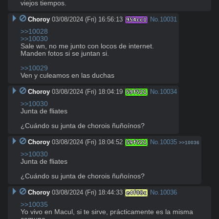
viejos tiempos.
Choroy
03/08/2024 (Fri) 16:56:13
No.
10031
954cc1
>>10028
>>10030
Sale wn, no me junto con locos de internet.

Manden fotos si se juntan si.

>>10029
Ven y culeamos en las duchas
Choroy
03/08/2024 (Fri) 18:04:19
No.
10034
59f521
>>10030
Junta de fliates

¿Cuándo su junta de chorois ñuñoínos?
Choroy
03/08/2024 (Fri) 18:04:52
No.
10035
59f521
>>10036
>>10030
Junta de fliates

¿Cuándo su junta de chorois ñuñoínos?
Choroy
03/08/2024 (Fri) 18:44:33
No.
10036
e4f08c
>>10035
Yo vivo en Macul, si te sirve, prácticamente es la misma 