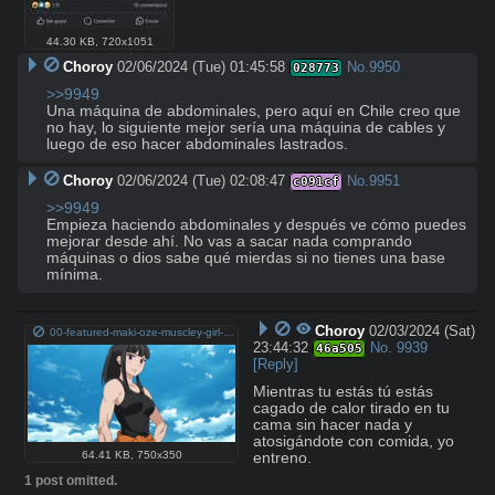
44.30 KB
,
720x1051
Choroy
02/06/2024 (Tue) 01:45:58
No.
9950
028773
>>9949
Una máquina de abdominales, pero aquí en Chile creo que 
no hay, lo siguiente mejor sería una máquina de cables y 
luego de eso hacer abdominales lastrados.
Choroy
02/06/2024 (Tue) 02:08:47
No.
9951
c091cf
>>9949
Empieza haciendo abdominales y después ve cómo puedes 
mejorar desde ahí. No vas a sacar nada comprando 
máquinas o dios sabe qué mierdas si no tienes una base 
mínima.
Choroy
02/03/2024 (Sat)
00-featured-maki-oze-muscley-girl-anime-screenshot.jpg
23:44:32
No.
9939
46a505
[Reply]
Mientras tu estás tú estás 
cagado de calor tirado en tu 
cama sin hacer nada y 
atosigándote con comida, yo 
64.41 KB
,
750x350
entreno.
1 post omitted.