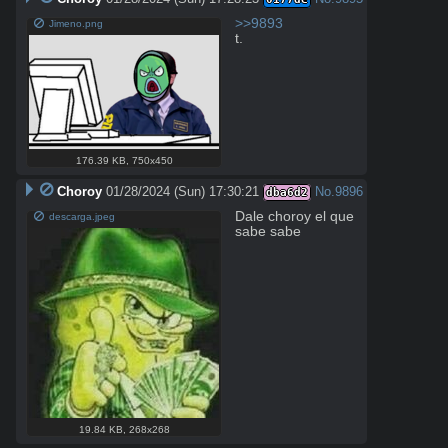
>>9893
Jimeno.png
t.
176.39 KB
,
750x450
Choroy
01/28/2024 (Sun) 17:30:21
No.
9896
dba6d2
Dale choroy el que 
descarga.jpeg
sabe sabe
19.84 KB
,
268x268