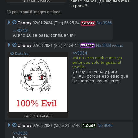
1.47 MB
,
640x360
canso menos, ¿a alguien más 
le pasa?
13 posts and 8 images omitted.
Choroy
02/01/2024 (Thu) 23:25:24
No.
9936
a22e44
>>9919
Al año 10 se pasa, confía en mi.
Choroy
02/03/2024 (Sat) 22:34:41
No.
9938
773997
>>9946
>>9934
Drake.jpg
>si no eres cuck como yo 
entonces solo te gusta el 
vanilla
yo soy un ryona y guro 
CHAD, porque eso es lo que 
se merecen las mujeres
34.75 KB
,
474x450
Choroy
02/05/2024 (Mon) 21:57:40
No.
9946
0a2a06
>>9938
basado
