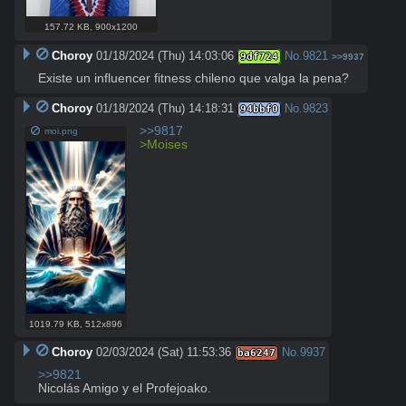
157.72 KB
,
900x1200
Choroy
01/18/2024 (Thu) 14:03:06
No.
9821
9df724
>>9937
Existe un influencer fitness chileno que valga la pena?
Choroy
01/18/2024 (Thu) 14:18:31
No.
9823
94bbf0
>>9817
moi.png
>Moises
1019.79 KB
,
512x896
Choroy
02/03/2024 (Sat) 11:53:36
No.
9937
ba6247
>>9821
Nicolás Amigo y el Profejoako.