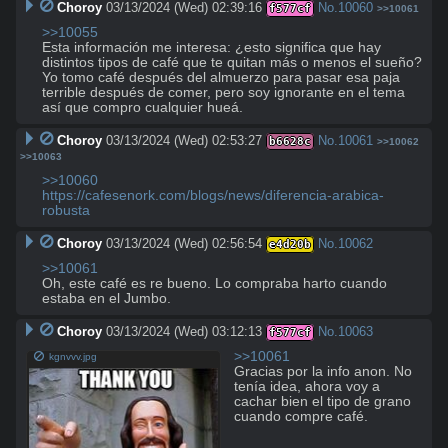
Choroy
03/13/2024 (Wed) 02:39:16
No.
10060
f577cf
>>10061
>>10055
Esta información me interesa: ¿esto significa que hay 
distintos tipos de café que te quitan más o menos el sueño? 
Yo tomo café después del almuerzo para pasar esa paja 
terrible después de comer, pero soy ignorante en el tema 
así que compro cualquier hueá.
Choroy
03/13/2024 (Wed) 02:53:27
No.
10061
b6628c
>>10062
>>10063
>>10060
https://cafesenork.com/blogs/news/diferencia-arabica-
robusta
Choroy
03/13/2024 (Wed) 02:56:54
No.
10062
e4d20b
>>10061
Oh, este café es re bueno. Lo compraba harto cuando 
estaba en el Jumbo.
Choroy
03/13/2024 (Wed) 03:12:13
No.
10063
f577cf
>>10061
kgnvvv.jpg
Gracias por la info anon. No 
tenía idea, ahora voy a 
cachar bien el tipo de grano 
cuando compre café.