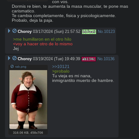
con vos.

Dormis re bien, te aumenta la masa muscular, te pone mas 
carismatico.

Te cambia completamente, fisica y psicologicamente.

Probalo, deja la paja.
Choroy
03/17/2024 (Sun) 21:57:52
No.
10123
b1faa3
>me humillaron en el otro hilo
<voy a hacer otro de lo mismo
Jej
Choroy
03/19/2024 (Tue) 19:49:39
No.
10136
ab134c
>>10121
rab.png
>probalo
Tu vieja es mi nana, 
inmigrantito muerto de hambre.
316.06 KB
,
458x706