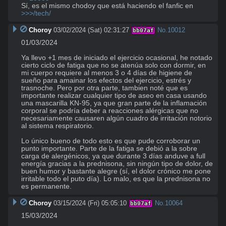
Sí, es el mismo chodoy que está haciendo el fanfic en 
>>>/tech/
Choroy
03/02/2024 (Sat) 02:31:27
No.
10012
bb07af
01/03/2024

Ya llevo +1 mes de iniciado el ejercicio ocasional, he notado 
cierto ciclo de fatiga que no se atenúa solo con dormir, en 
mi cuerpo requiere al menos 3 o 4 días de higiene de 
sueño para amainar los efectos del ejercicio, estrés y 
trasnoche. Pero por otra parte, tambien noté que es 
importante realizar cualquier tipo de aseo en casa usando 
una mascarilla KN-95, ya que gran parte de la inflamación 
corporal se podría deber a reacciones alérgicas que no 
necesariamente causaren algún cuadro de irritación notorio 
al sistema respiratorio.

Lo único bueno de todo esto es que pude corroborar un 
punto importante. Parte de la fatiga se debió a la sobre 
carga de alergénicos, ya que durante 3 días anduve a full 
energía gracias a la prednisona, sin ningún tipo de dolor, de 
buen humor y bastante alegre (sí, el dolor crónico me pone 
irritable todo el puto día). Lo malo, es que la prednisona no 
es permanente.
Choroy
03/15/2024 (Fri) 05:05:10
No.
10064
bb07af
15/03/2024
