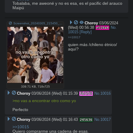
Tobalaba, me aweoné y no es esa, es el pacific del arauco 
Maipú
Choroy
03/06/2024
Screenshot_20240305_215450_FX.jpg
(Wed) 00:56:38
No.
e510a4
10015
[Reply]
>>10017
quien más /chileno étnico/ 
aquí?
339.71 KB
,
718x725
Choroy
03/06/2024 (Wed) 01:15:39
No.
10016
fb72f5
>no vas a encontrar otro como yo
Perfecto
Choroy
03/06/2024 (Wed) 01:16:43
No.
10017
245636
>>10015
Quiero comprarme una cadena de esas.