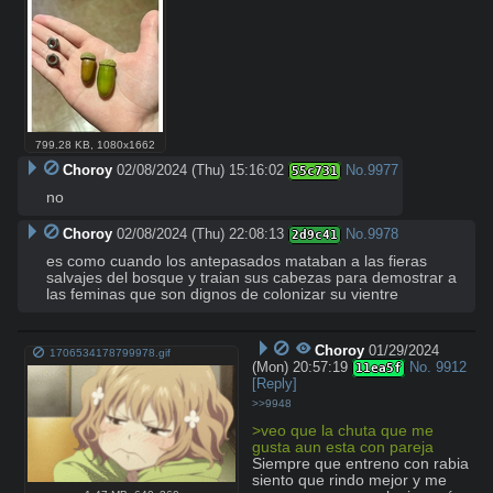
799.28 KB
,
1080x1662
Choroy
02/08/2024 (Thu) 15:16:02
No.
9977
55c731
no
Choroy
02/08/2024 (Thu) 22:08:13
No.
9978
2d9c41
es como cuando los antepasados mataban a las fieras 
salvajes del bosque y traian sus cabezas para demostrar a 
las feminas que son dignos de colonizar su vientre
Choroy
01/29/2024
1706534178799978.gif
(Mon) 20:57:19
No.
9912
11ea5f
[Reply]
>>9948
>veo que la chuta que me 
gusta aun esta con pareja
Siempre que entreno con rabia 
siento que rindo mejor y me 