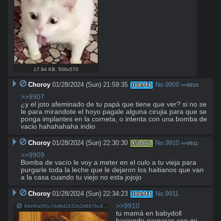
17.94 KB
,
506x570
Choroy
01/28/2024 (Sun) 21:59:35
No.
9909
30b9fb
>>9910
>>9907
¿y el joto afeminado de tu papá que tiene que ver? si no se 
le para mirandote el hoyo pagale alguna cirujia para que se 
ponga implantes en la corneta, o intenta con una bomba de 
vacio hahahahaha indio
Choroy
01/28/2024 (Sun) 22:30:30
No.
9910
95b061
>>9911
>>9909
Bomba de vacío le voy a meter en el culo a tu vieja para 
purgarle toda la leche que le dejaron los haitianos que van 
a la casa cuando tu viejo no esta jojojo
Choroy
01/28/2024 (Sun) 22:34:23
No.
9911
30b9fb
>>9910
84ef0a0f0c74d8d2432b2d667bc6e19f.jpg
tu mamá en babydoll 
haciendo gargaras con mi 