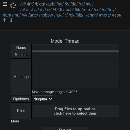
/cl/
/int/
/blog/
/ask/
/nc/
/k/
/de/
/ra/
/twi/
/a/
/cc/
/v/
/tv/
/x/
/420/
/tech/
/fit/
/retro/
/co/
/s/
/toy/
/fan/
/mu/
/vi/
/arte/
/hobby/
/hu/
/lit/
/ci/
/biz/
/chan/
/meta/
/test/
/fit/ - Salid y Fitness
Mode: Thread
Name
Subject
Message
Max message length:
0
/
4096
Opciones
Drag files to upload or
Files
click here to select them
More