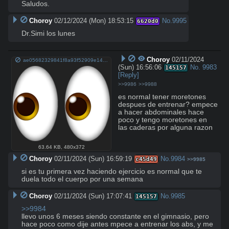
Saludos.
Choroy
02/12/2024 (Mon) 18:53:15
No.
9995
6620d0
Dr.Simi los lunes
Choroy
02/11/2024
ae05682329841f8a93f52909e141163f.png
(Sun) 16:56:06
No.
9983
145157
[Reply]
>>9986
>>9988
es normal tener moretones 
despues de entrenar? empece 
a hacer abdominales hace 
poco y tengo moretones en 
las caderas por alguna razon
63.64 KB
,
480x372
Choroy
02/11/2024 (Sun) 16:59:19
No.
9984
c45d49
>>9985
si es tu primera vez haciendo ejercicio es normal que te 
duela todo el cuerpo por una semana
Choroy
02/11/2024 (Sun) 17:07:41
No.
9985
145157
>>9984
llevo unos 6 meses siendo constante en el gimnasio, pero 
hace poco como dije antes mpece a entrenar los abs, y me 