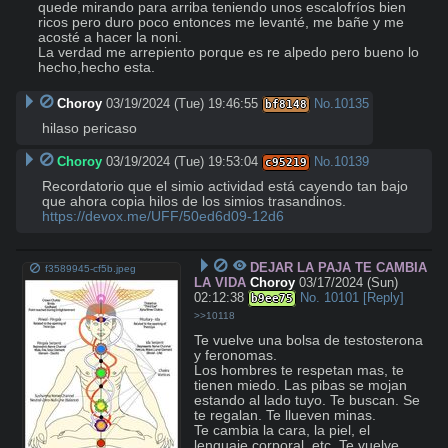
quede mirando para arriba teniendo unos escalofríos bien 
ricos pero duro poco entonces me levanté, me bañe y me 
acosté a hacer la noni.

La verdad me arrepiento porque es re alpedo pero bueno lo 
hecho,hecho esta.
Choroy
03/19/2024 (Tue) 19:46:55
No.
10135
bf8148
hilaso pericaso
Choroy
03/19/2024 (Tue) 19:53:04
No.
10139
c95219
Recordatorio que el simio actividad está cayendo tan bajo 
https://devox.me/UFF/50ed6d09-12d6
DEJAR LA PAJA TE CAMBIA
f3589945-cf5b.jpeg
LA VIDA
Choroy
03/17/2024 (Sun)
02:12:38
No.
10101
[Reply]
b9ee75
>>10118
Te vuelve una bolsa de testosterona 
y feronomas.

Los hombres te respetan mas, te 
tienen miedo. Las pibas se mojan 
estando al lado tuyo. Te buscan. Se 
te regalan. Te llueven minas.

Te cambia la cara, la piel, el 
lenguaje corporal, etc. Te vuelve 