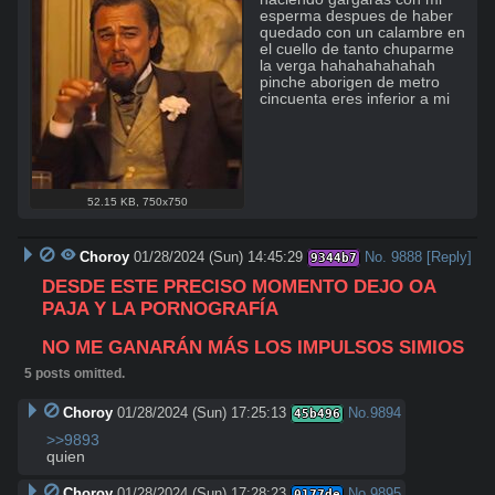
esperma despues de haber 
quedado con un calambre en 
el cuello de tanto chuparme 
la verga hahahahahahah 
pinche aborigen de metro 
cincuenta eres inferior a mi
52.15 KB
,
750x750
Choroy
01/28/2024 (Sun) 14:45:29
No.
9888
[Reply]
9344b7
DESDE ESTE PRECISO MOMENTO DEJO OA 
PAJA Y LA PORNOGRAFÍA
NO ME GANARÁN MÁS LOS IMPULSOS SIMIOS
5 posts omitted.
Choroy
01/28/2024 (Sun) 17:25:13
No.
9894
45b496
>>9893
quien
Choroy
01/28/2024 (Sun) 17:28:23
No.
9895
0177de