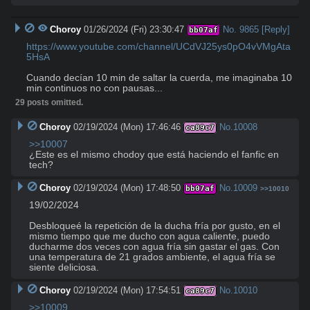
Choroy
01/26/2024 (Fri) 23:30:47
No.
9865
[Reply]
bb07af
https://www.youtube.com/channel/UCdVJ25ys0pO4vVMgAta
5HsA
Cuando decían 10 min de saltar la cuerda, me imaginaba 10 
min continuos no con pausas...
29 posts omitted.
Choroy
02/19/2024 (Mon) 17:46:46
No.
10008
ca89c7
>>10007
¿Este es el mismo chodoy que está haciendo el fanfic en 
tech?
Choroy
02/19/2024 (Mon) 17:48:50
No.
10009
bb07af
>>10010
19/02/2024

Desbloqueé la repetición de la ducha fría por gusto, en el 
mismo tiempo que me ducho con agua caliente, puedo 
ducharme dos veces con agua fría sin gastar el gas. Con 
una temperatura de 21 grados ambiente, el agua fría se 
siente deliciosa.
Choroy
02/19/2024 (Mon) 17:54:51
No.
10010
ca89c7
>>10009